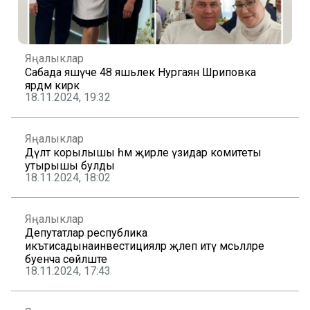
Яңалыклар
Сабада яшәүче 48 яшьлек Нургаян Шәриповка
ярдәм кирәк
18.11.2024, 19:32
Яңалыклар
Дәүләт корылышы һәм җирле үзидарә комитеты
утырышы булды
18.11.2024, 18:02
Яңалыклар
Депутатлар республика
икътисадынаинвестицияләр җәлеп итү мәсьәләләре
буенча сөйләште
18.11.2024, 17:43