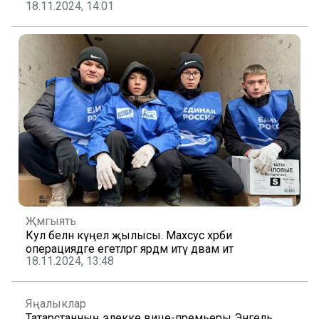
18.11.2024, 14:01
Җәмгыять
Кул белән күңел җылысы. Махсус хәрби
операциядәге егетләргә ярдәм итү дәвам итә
18.11.2024, 13:48
Яңалыклар
Татарстанның элекке вице-премьеры Энгель