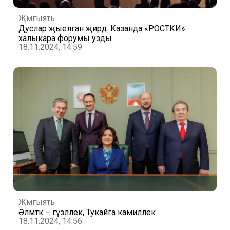
Җәмгыять
Дуслар җыелган җирдә. Казанда «РОСТКИ»
халыкара форумы узды
18.11.2024, 14:59
Җәмгыять
Әлмәткә – гүзәллек, Тукайга камиллек
18.11.2024, 14:56