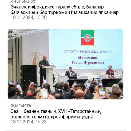
Яңалыклар
Эчәклек инфекциясе таралу сәбәпле, балалар
бакчасының бер төркемен һәм ашханәне япканнар
18.11.2024, 15:28
Җәмгыять
Сез – безнең таяныч. XVII «Татарстанның
эшлекле хезмәттәшләре» форумы узды
18.11.2024, 15:23