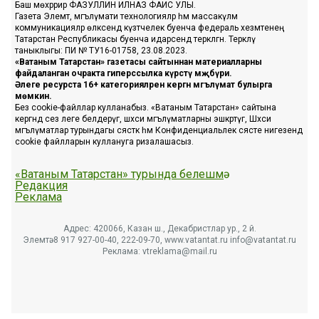
Баш мөхәррир ФАЗУЛЛИН ИЛНАЗ ФАИС УЛЫ.
Газета Элемтә, мәгълүмати технологияләр һәм массакүләм
коммуникацияләр өлкәсендә күзәтчелек буенча федераль хезмәтенең
Татарстан Республикасы буенча идарәсендә теркәлгән. Теркәлү
таныклыгы: ПИ № ТУ16-01758, 23.08.2023.
«Ватаным Татарстан» газетасы сайтыннан материалларны
файдаланган очракта гиперссылка күрсәтү мәҗбүри.
Әлеге ресурста 16+ категорияләренә кергән мәгълүмат булырга
мөмкин.
Без cookie-файллар кулланабыз. «Ватаным Татарстан» сайтына
кергәндә сез әлеге белдерүгә, шәхси мәгълүматларны эшкәртүгә, Шәхси
мәгълүматлар турындагы сәясәткә һәм Конфиденциальлек сәясәте нигезендә
cookie файлларын куллануга ризалашасыз.
«Ватаным Татарстан» турында белешмә
Редакция
Реклама
Адрес: 420066, Казан ш., Декабристлар ур., 2 й.
Элемтә: 8 917 927-00-40, 222-09-70, www.vatantat.ru info@vatantat.ru
Реклама: vtreklama@mail.ru