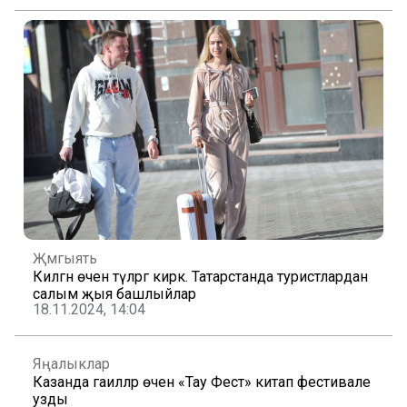
Җәмгыять
Килгән өчен түләргә кирәк. Татарстанда туристлардан
салым җыя башлыйлар
18.11.2024, 14:04
Яңалыклар
Казанда гаиләләр өчен «Тау Фест» китап фестивале
узды