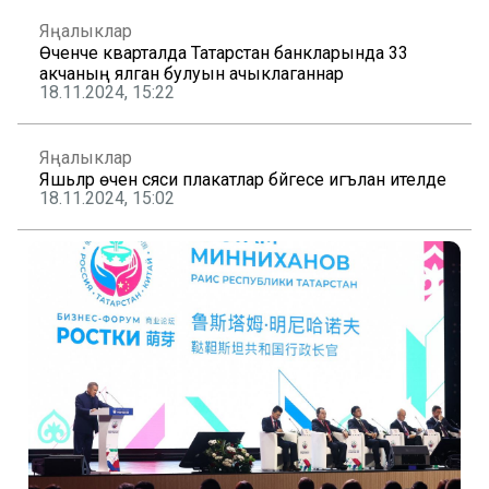
Яңалыклар
Өченче кварталда Татарстан банкларында 33
акчаның ялган булуын ачыклаганнар
18.11.2024, 15:22
Яңалыклар
Яшьләр өчен сәяси плакатлар бәйгесе игълан ителде
18.11.2024, 15:02