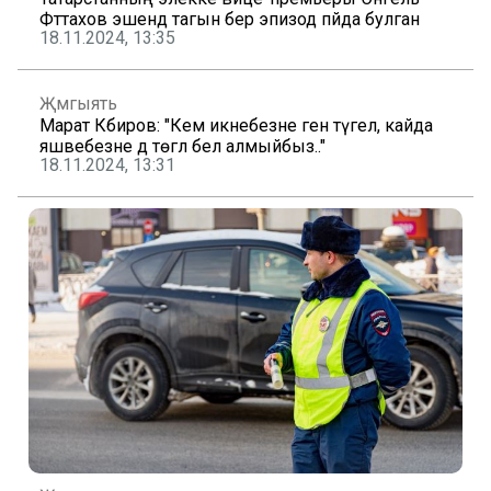
Фәттахов эшендә тагын бер эпизод пәйда булган
18.11.2024, 13:35
Җәмгыять
Марат Кәбиров: "Кем икәнебезне генә түгел, кайда
яшәвебезне дә төгәл белә алмыйбыз.."
18.11.2024, 13:31