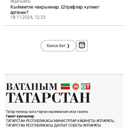
Җәмгыять
Кыйммәтле чакрымнар. Штрафлар күпмегә
артачак?
18.11.2024, 12:32
Киләсе бит ❯
Татар телендә чыга торган иҗтимагый-сәяси газета.
Гамәлгә куючылар:
ТАТАРСТАН РЕСПУБЛИКАСЫ МИНИСТРЛАР КАБИНЕТЫ АППАРАТЫ,
ТАТАРСТАН РЕСПУБЛИКАСЫ ДӘҮЛӘТ СОВЕТЫ АППАРАТЫ.