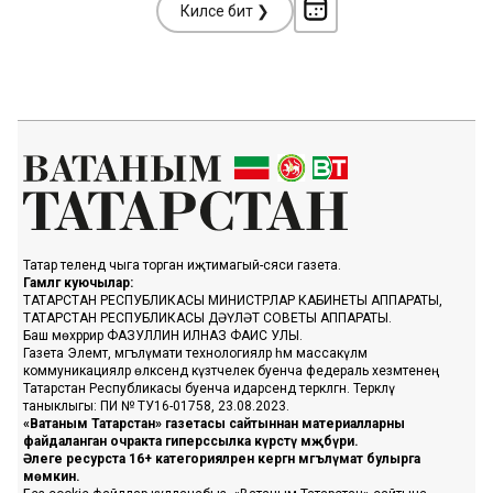
Киләсе бит ❯
Татар телендә чыга торган иҗтимагый-сәяси газета.
Гамәлгә куючылар:
ТАТАРСТАН РЕСПУБЛИКАСЫ МИНИСТРЛАР КАБИНЕТЫ АППАРАТЫ,
ТАТАРСТАН РЕСПУБЛИКАСЫ ДӘҮЛӘТ СОВЕТЫ АППАРАТЫ.
Баш мөхәррир ФАЗУЛЛИН ИЛНАЗ ФАИС УЛЫ.
Газета Элемтә, мәгълүмати технологияләр һәм массакүләм
коммуникацияләр өлкәсендә күзәтчелек буенча федераль хезмәтенең
Татарстан Республикасы буенча идарәсендә теркәлгән. Теркәлү
таныклыгы: ПИ № ТУ16-01758, 23.08.2023.
«Ватаным Татарстан» газетасы сайтыннан материалларны
файдаланган очракта гиперссылка күрсәтү мәҗбүри.
Әлеге ресурста 16+ категорияләренә кергән мәгълүмат булырга
мөмкин.