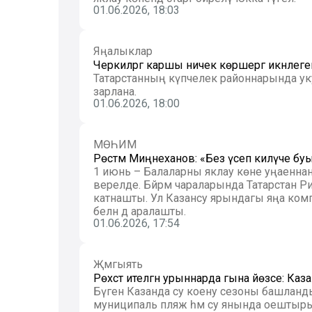
01.06.2026, 18:03
Яңалыклар
Черкиләргә каршы ничек көрәшергә икәнлеген
Татарстанның күпчелек районнарында у
зарлана.
01.06.2026, 18:00
МӨҺИМ
Рөстәм Миңнеханов: «Без үсеп килүче буы
1 июнь – Балаларны яклау көне уңаеннан
әверелде. Бәйрәм чараларында Татарстан Р
катнашты. Ул Казансу ярындагы яңа комп
белән дә аралашты.
01.06.2026, 17:54
Җәмгыять
Рөхсәт ителгән урыннарда гына йөзәсе: Ка
Бүген Казанда су коену сезоны башланды
муниципаль пляж һәм су янында оештырыл