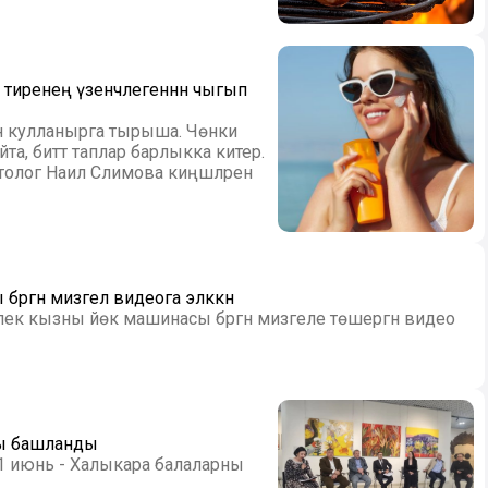
 тиренең үзенчәлегеннән чыгып
ын кулланырга тырыша. Чөнки
айта, биттә таплар барлыкка китерә.
олог Наилә Сәлимова киңәшләрен
ргән мизгел видеога эләккән
лек кызны йөк машинасы бәргән мизгеле төшергән видео
сы башланды
нә 1 июнь - Халыкара балаларны