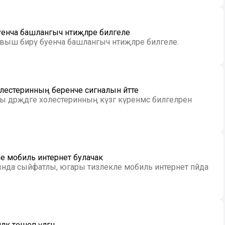
енча башлангыч нәтиҗәләре билгеле
выш бирү буенча башлангыч нәтиҗәләре билгеле.
 холестеринның беренче сигналын әйтте
әрәҗәдәге холестеринның күзгә күренмәс билгеләрен
е мобиль интернет булачак
нда сыйфатлы, югары тизлекле мобиль интернет пәйда
ләк төшеп үлгән