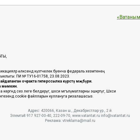
«Ватаным
АТЫ,
икацияләр өлкәсендә күзәтчелек буенча федераль хезмәтенең
таныклыгы: ПИ № ТУ16-01758, 23.08.2023.
йдаланган очракта гиперссылка күрсәтү мәҗбүри.
га мөмкин.
ргәндә сез әлеге белдерүгә, шәхси мәгълүматларны эшкәртүгә, Шәхси
 нигезендә cookie файлларын куллануга ризалашасыз.
Адрес: 420066, Казан ш., Декабристлар ур., 2 й.
Элемтә: 8 917 927-00-40, 222-09-70, www.vatantat.ru info@vatantat.ru
Реклама: vtreklama@mail.ru