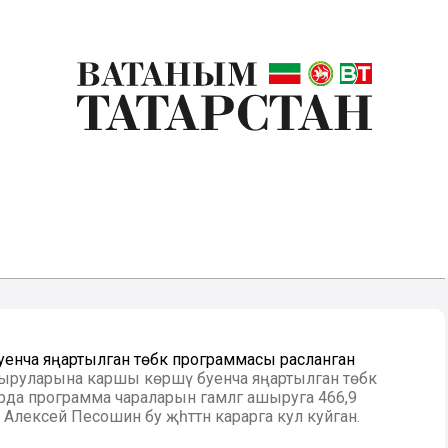
нча яңартылган төбәк программасы расланган
выруларына каршы көрәшү буенча яңартылган төбәк
да программа чараларын гамәлгә ашыруга 466,9
лексей Песошин бу җәһәттән карарга кул куйган.