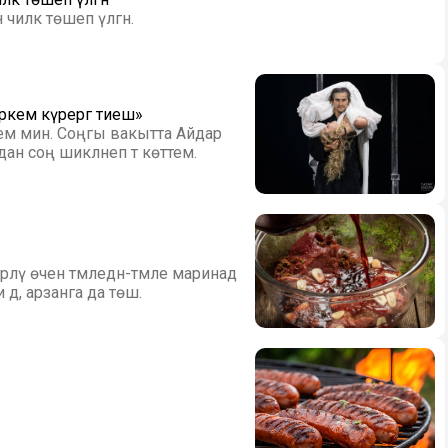
чиләк төшеп үлгән.
ркем күрергә тиеш»
ем мин. Соңгы вакытта Айдар
н соң шикләнеп тә көттем.
ләү өчен тәмледән-тәмле маринад
дә, арзанга да төшә.