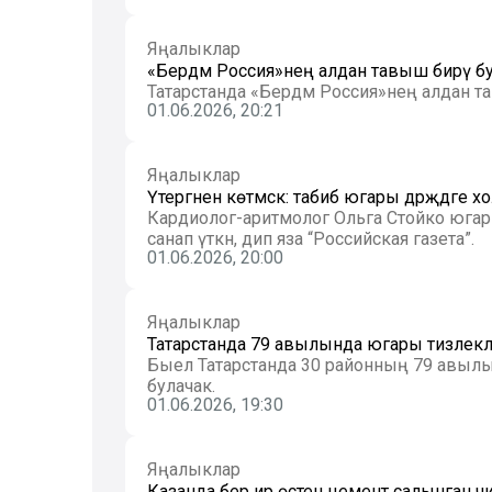
Яңалыклар
«Бердәм Россия»нең алдан тавыш бирү бу
Татарстанда «Бердәм Россия»нең алдан та
01.06.2026, 20:21
Яңалыклар
Үтергәнен көтмәскә: табиб югары дәрәҗәдәге
Кардиолог-аритмолог Ольга Стойко югары д
санап үткән, дип яза “Российская газета”.
01.06.2026, 20:00
Яңалыклар
Татарстанда 79 авылында югары тизлекл
Быел Татарстанда 30 районның 79 авылы
булачак.
01.06.2026, 19:30
Яңалыклар
Казанда бер ир өстенә цемент салынган чи