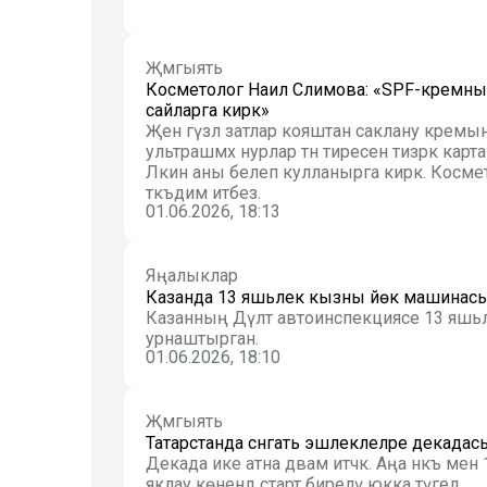
Җәмгыять
Косметолог Наилә Сәлимова: «SPF-кремны
сайларга кирәк»
Җәен гүзәл затлар кояштан саклану крем
ультрашәмәхә нурлар тән тиресен тизрәк карт
Ләкин аны белеп кулланырга кирәк. Космет
тәкъдим итәбез.
01.06.2026, 18:13
Яңалыклар
Казанда 13 яшьлек кызны йөк машинасы бә
Казанның Дәүләт автоинспекциясе 13 яшь
урнаштырган.
01.06.2026, 18:10
Җәмгыять
Татарстанда сәнгать эшлеклеләре декада
Декада ике атна дәвам итәчәк. Аңа нәкъ ме
яклау көнендә старт бирелү юкка түгел.