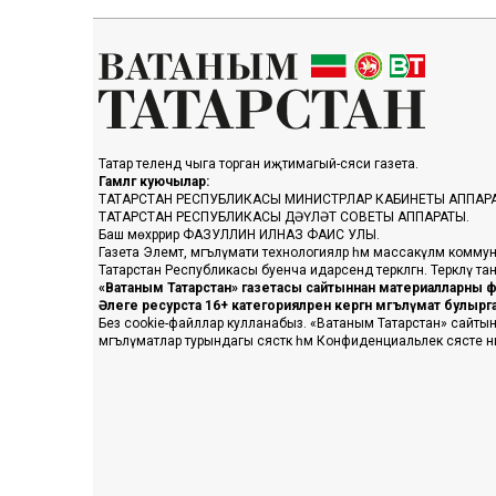
Татар телендә чыга торган иҗтимагый-сәяси газета.
Гамәлгә куючылар:
ТАТАРСТАН РЕСПУБЛИКАСЫ МИНИСТРЛАР КАБИНЕТЫ АППАР
ТАТАРСТАН РЕСПУБЛИКАСЫ ДӘҮЛӘТ СОВЕТЫ АППАРАТЫ.
Баш мөхәррир ФАЗУЛЛИН ИЛНАЗ ФАИС УЛЫ.
Газета Элемтә, мәгълүмати технологияләр һәм массакүләм коммун
Татарстан Республикасы буенча идарәсендә теркәлгән. Теркәлү 
«Ватаным Татарстан» газетасы сайтыннан материалларны фа
Әлеге ресурста 16+ категорияләренә кергән мәгълүмат булыр
Без cookie-файллар кулланабыз. «Ватаным Татарстан» сайтына ке
мәгълүматлар турындагы сәясәткә һәм Конфиденциальлек сәясәте