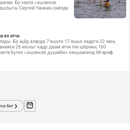
орачак. Бу хакта «эшлекле
башлыгы Сергей Чанкин сөйләде.
 ял итәчәк
ды. Бу җәйдә аларда 7 яшьтән 17 яшькә кадәрге 22 мең
паниясе 26 июньгә кадәр дәвам итәчәк һәм шәһәрнең 160
акта бүген «эшлекле дүшәмбе» киңәшмәсендә Мәгариф
ләсе бит ❯