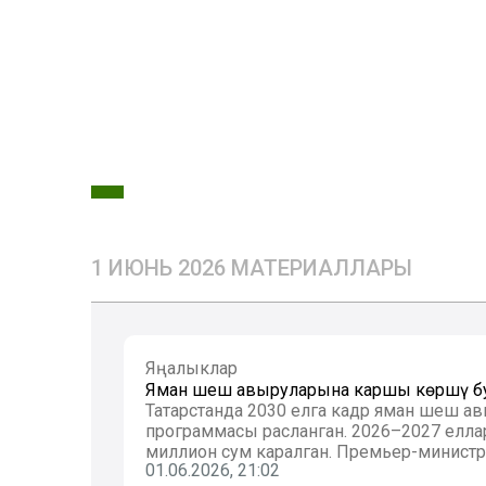
1 ИЮНЬ 2026 МАТЕРИАЛЛАРЫ
Яңалыклар
Яман шеш авыруларына каршы көрәшү буе
Татарстанда 2030 елга кадәр яман шеш а
программасы расланган. 2026–2027 еллар
миллион сум каралган. Премьер-министр А
01.06.2026, 21:02