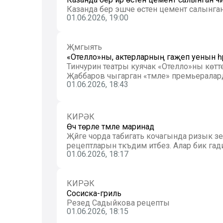
Казанда бер эшче өстенә цемент салынган 
01.06.2026, 19:00
Җәмгыять
«Отелло»ны, актерларның гаҗәеп уенын һә
Тинчурин театры куячак «Отелло»ны көтт
Җаббаров чыгарган «тәмле» премьераларда
01.06.2026, 18:43
КИРӘК
Өч төрле тәмле маринад
Җәйге чорда табигать кочагында ризык әзер
рецептларын тәкъдим итәбез. Алар бик гади 
01.06.2026, 18:17
КИРӘК
Сосиска-гриль
Резедә Садыйкова рецепты
01.06.2026, 18:15