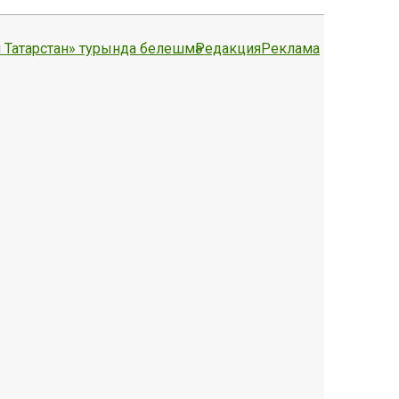
 Татарстан» турында белешмә
Редакция
Реклама