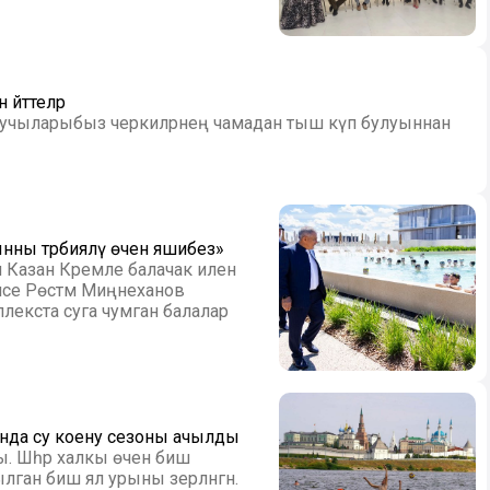
 әйттеләр
кучыларыбыз черкиләрнең чамадан тыш күп булуыннан
нны тәрбияләү өчен яшибез»
 Казан Кремле балачак иленә
әисе Рөстәм Миңнеханов
лекста суга чумган балалар
занда су коену сезоны ачылды
. Шәһәр халкы өчен биш
ган биш ял урыны әзерләнгән.