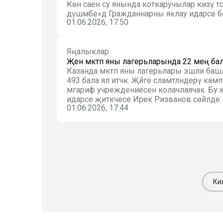
Көн саен су янында коткаручылар кизү т
дүшәмбе»дә Гражданнарны яклау идарәсе 
01.06.2026, 17:50
Яңалыклар
Җәен мәктәп яны лагерьларында 22 мең бала
Казанда мәктәп яны лагерьлары эшли башла
493 бала ял итәчәк. Җәйге сәламәтләндерү кам
мәгариф учреждениесен колачлаячак. Бу х
идарәсе җитәкчесе Ирек Ризванов сөйләде.
01.06.2026, 17:44
Ки