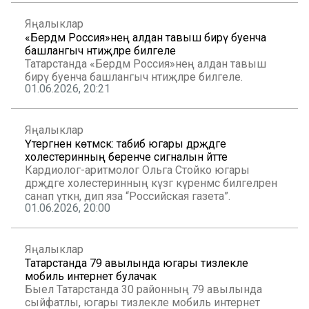
Яңалыклар
«Бердәм Россия»нең алдан тавыш бирү буенча
башлангыч нәтиҗәләре билгеле
Татарстанда «Бердәм Россия»нең алдан тавыш
бирү буенча башлангыч нәтиҗәләре билгеле.
01.06.2026, 20:21
Яңалыклар
Үтергәнен көтмәскә: табиб югары дәрәҗәдәге
холестеринның беренче сигналын әйтте
Кардиолог-аритмолог Ольга Стойко югары
дәрәҗәдәге холестеринның күзгә күренмәс билгеләрен
санап үткән, дип яза “Российская газета”.
01.06.2026, 20:00
Яңалыклар
Татарстанда 79 авылында югары тизлекле
мобиль интернет булачак
Быел Татарстанда 30 районның 79 авылында
сыйфатлы, югары тизлекле мобиль интернет