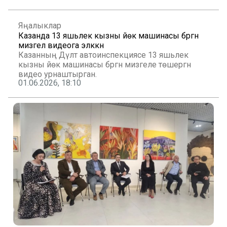
итәбез.
Яңалыклар
Казанда 13 яшьлек кызны йөк машинасы бәргән
мизгел видеога эләккән
Казанның Дәүләт автоинспекциясе 13 яшьлек
кызны йөк машинасы бәргән мизгеле төшергән
видео урнаштырган.
01.06.2026, 18:10