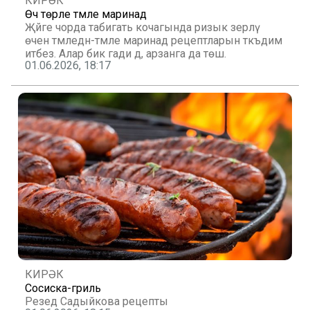
КИРӘК
Өч төрле тәмле маринад
Җәйге чорда табигать кочагында ризык әзерләү
өчен тәмледән-тәмле маринад рецептларын тәкъдим
итәбез. Алар бик гади дә, арзанга да төшә.
01.06.2026, 18:17
КИРӘК
Сосиска-гриль
Резедә Садыйкова рецепты