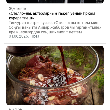
Җәмгыять
«Отелло»ны, актерларның гаҗәеп уенын һәркем
күрергә тиеш»
Тинчурин театры куячак «Отелло»ны көттем мин.
Соңгы вакытта Айдар Җаббаров чыгарган «тәмле»
премьералардан соң шикләнеп тә көттем.
01.06.2026, 18:43