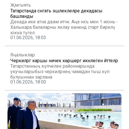
Җәмгыять
Татарстанда сәнгать эшлеклеләре декадасы
башланды
Декада ике атна дәвам итәчәк. Аңа нәкъ менә 1 июнь -
Халыкара балаларны яклау көнендә старт бирелү
юкка түгел.
01.06.2026, 18:03
Яңалыклар
Черкиләргә каршы ничек көрәшергә икәнлеген әйттеләр
Татарстанның күпчелек районнарында
укучыларыбыз черкиләрнең чамадан тыш күп
булуыннан зарлана.
01.06.2026, 18:00