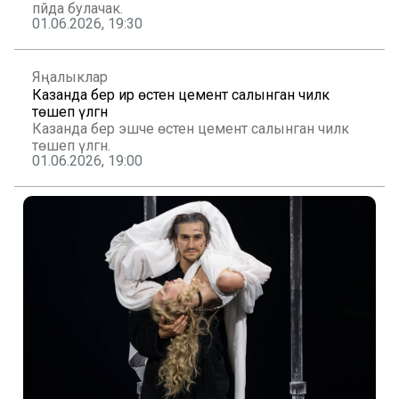
пәйда булачак.
01.06.2026, 19:30
Яңалыклар
Казанда бер ир өстенә цемент салынган чиләк
төшеп үлгән
Казанда бер эшче өстенә цемент салынган чиләк
төшеп үлгән.
01.06.2026, 19:00