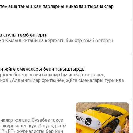
акте» аша танышкан парларны никахлаштырачаклар
агулы гөмбә өлгергән
 Кызыл китабына кертелгән бик хәтәр гөмбә өлгергән.
нең җәйге сменалары белән таныштырды
әкәте» бөтенроссия балалар һәм яшьләр хәрәкәтенең
анов «Алдынгылар хәрәкәте»нең җәйге сменалары турында
налар юл ала. Сүзебез такси
н җиргә илтеп куя. Ә рульдә кем
? «ВТ» журналисты бер көн