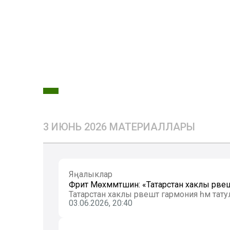
3 ИЮНЬ 2026 МАТЕРИАЛЛАРЫ
Яңалыклар
Фәрит Мөхәммәтшин: «Татарстан хаклы рәве
Татарстан хаклы рәвештә гармония һәм тату
03.06.2026, 20:40