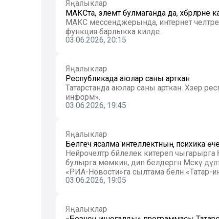
Яңалыклар
МАКСта, элемтә булмаганда да, хәбәрләрн
МАКС мессенджерында, интернет челтәре чик
функция барлыкка килде.
03.06.2026, 20:15
Яңалыклар
Республикада аюлар саны арткан
Татарстанда аюлар саны арткан. Хәзер респуб
информ».
03.06.2026, 19:45
Яңалыклар
Белгеч ясалма интеллектның психика өче
Нейрочелтәр бәйлелек китереп чыгарырга
булырга мөмкин, дип белдергән Мәскәү дәүләт университеты профессоры Алла Шестерина. Бу хакта
«РИА-Новости»га сылтама белән «Татар-и
03.06.2026, 19:05
Яңалыклар
«Безнең ишегалды» программасы Татарс