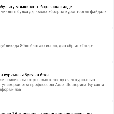
е кабул итү мөмкинлеге барлыкка килде
ләнгән булса да, кыска хәбәрләрне күрсәтә торган файдалы
ликада 80ләп баш аю исәпләнә, дип хәбәр итә «Татар-
н куркыныч булуын әйткән
 һәм психикасы тотрыксыз кешеләр өчен куркыныч
нформ» яза.
танда 1,6 миллионнан артык кешене колачлады