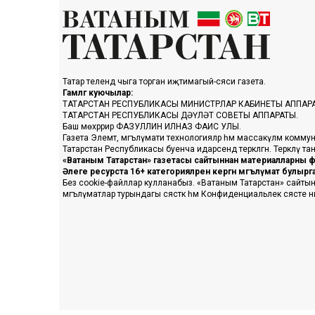
Татар телендә чыга торган иҗтимагый-сәяси газета.
Гамәлгә куючылар:
ТАТАРСТАН РЕСПУБЛИКАСЫ МИНИСТРЛАР КАБИНЕТЫ АППАР
ТАТАРСТАН РЕСПУБЛИКАСЫ ДӘҮЛӘТ СОВЕТЫ АППАРАТЫ.
Баш мөхәррир ФАЗУЛЛИН ИЛНАЗ ФАИС УЛЫ.
Газета Элемтә, мәгълүмати технологияләр һәм массакүләм коммун
Татарстан Республикасы буенча идарәсендә теркәлгән. Теркәлү 
«Ватаным Татарстан» газетасы сайтыннан материалларны фа
Әлеге ресурста 16+ категорияләренә кергән мәгълүмат булыр
Без cookie-файллар кулланабыз. «Ватаным Татарстан» сайтына ке
мәгълүматлар турындагы сәясәткә һәм Конфиденциальлек сәясәте