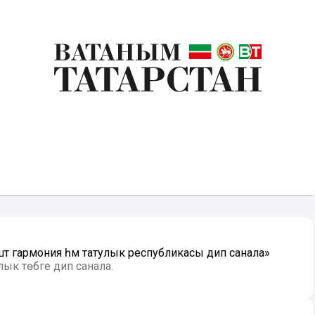
штә гармония һәм татулык республикасы дип санала»
лык төбәге дип санала.