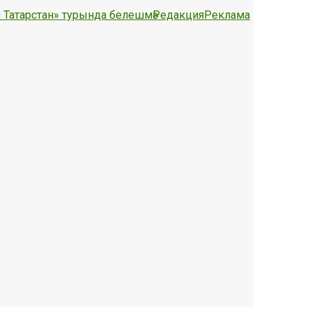
 Татарстан» турында белешмә
Редакция
Реклама