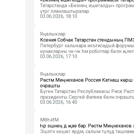
Татарстанда «Безнең ишегалды» програ
үтәргә планлаштыралар.
03.06.2026, 18:10
Яңалыклар
Ксения Собчак Татарстан стендының ПМЭФ
Петербург халыкара икътисадый форумы
кунакларны чәк-чәк һәм роботлар белән җәлеп 
03.06.2026, 17:10
Яңалыклар
Рөстәм Миңнеханов Россия Катнаш көрәш
очрашты
Бүген Татарстан Республикасы Рәисе Рөс
президенты Сергей Фатеев белән очрашты. Б
03.06.2026, 16:40
МӨҺИМ
Һәр эшнең дә җае бар. Рөстәм Миңнеханов
Эшләгән кешегә ярдәм, салым түләүдә ташла