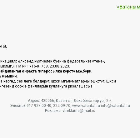
«Ватаным
АТЫ,
икацияләр өлкәсендә күзәтчелек буенча федераль хезмәтенең
таныклыгы: ПИ № ТУ16-01758, 23.08.2023.
йдаланган очракта гиперссылка күрсәтү мәҗбүри.
га мөмкин.
ргәндә сез әлеге белдерүгә, шәхси мәгълүматларны эшкәртүгә, Шәхси
 нигезендә cookie файлларын куллануга ризалашасыз.
Адрес: 420066, Казан ш., Декабристлар ур., 2 й.
Элемтә: 8 917 927-00-40, 222-09-70, www.vatantat.ru info@vatantat.ru
Реклама: vtreklama@mail.ru