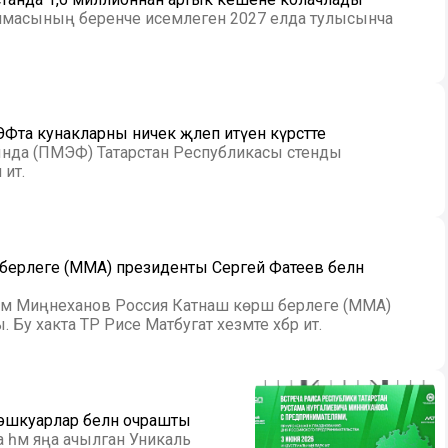
ммасының беренче исемлеген 2027 елда тулысынча
та кунакларны ничек җәлеп итүен күрсәтте
нда (ПМЭФ) Татарстан Республикасы стенды
итә.
 берлеге (MMA) президенты Сергей Фатеев белән
тәм Миңнеханов Россия Катнаш көрәш берлеге (MMA)
у хакта ТР Рәисе Матбугат хезмәте хәбәр итә.
 эшкуарлар белән очрашты
ма һәм яңа ачылган Уникаль