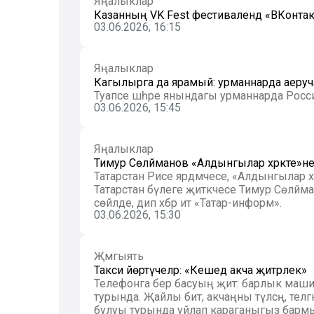
Яңалыклар
Казанның VK Fest фестивалендә «ВКонт
03.06.2026, 16:15
Яңалыклар
Кагылырга да ярамый: урманнарда аеруча 
Туапсе шәһәре янындагы урманнарда Россия
03.06.2026, 15:45
Яңалыклар
Тимур Сөләйманов «Алдынгылар хәрәкәте»
Татарстан Рәисе ярдәмчесе, «Алдынгылар хәр
Татарстан бүлеге җитәкчесе Тимур Сөләйм
сөйләде, дип хәбәр итә «Татар-информ».
03.06.2026, 15:30
Җәмгыять
Такси йөртүчеләр: «Кешедә акча җитәрлек»
Телефонга бер басуың җитә: барлык маши
турында. Җайлы бит, акчаңны түләсәң, теләгә
булуы турында уйлап караганыгыз бармы