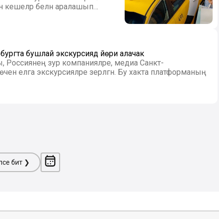
ан кешеләр белән аралашып
ургта бушлай экскурсиядә йөри алачак
 Россиянең зур компанияләре, медиа Санкт-
 өчен елга экскурсияләре әзерләгән. Бу хакта платформаның
ләсе бит ❯