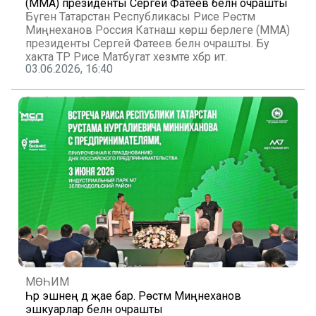
(MMA) президенты Сергей Фатеев белән очрашты
Бүген Татарстан Республикасы Рәисе Рөстәм
Миңнеханов Россия Катнаш көрәш берлеге (MMA)
президенты Сергей Фатеев белән очрашты. Бу
хакта ТР Рәисе Матбугат хезмәте хәбәр итә.
03.06.2026, 16:40
МӨҺИМ
Һәр эшнең дә җае бар. Рөстәм Миңнеханов
эшкуарлар белән очрашты