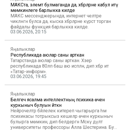
МАКСта, элемтә булмаганда да, хәбәрләрне кабул итү
мөмкинлеге барлыкка килде
МАКС мессенджерында, интернет челтәре
чикләнгән булса да, кыска хәбәрләрне күрсәтә торган
файдалы функция барлыкка килде.
03.06.2026, 20:15
Яңалыклар
Республикада аюлар саны арткан
Татарстанда аюлар саны арткан. Хәзер
республикада 80ләп баш аю исәпләнә, дип хәбәр итә
«Татар-информ».
03.06.2026, 19:45
Яңалыклар
Белгеч ясалма интеллектның психика өчен
куркыныч булуын әйткән
Нейрочелтәр бәйлелек китереп чыгарырга һәм
психикасы тотрыксыз кешеләр өчен куркыныч
булырга мөмкин, дип белдергән Мәскәү дәүләт
университеты профессоры Алла Шестерина. Бу