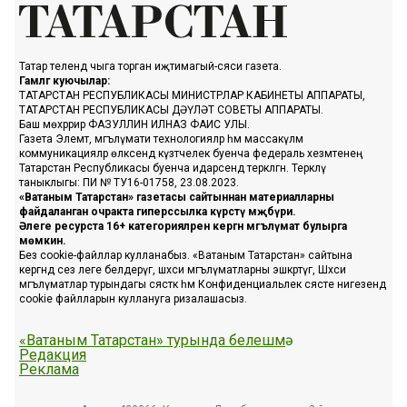
Татар телендә чыга торган иҗтимагый-сәяси газета.
Гамәлгә куючылар:
ТАТАРСТАН РЕСПУБЛИКАСЫ МИНИСТРЛАР КАБИНЕТЫ АППАРАТЫ,
ТАТАРСТАН РЕСПУБЛИКАСЫ ДӘҮЛӘТ СОВЕТЫ АППАРАТЫ.
Баш мөхәррир ФАЗУЛЛИН ИЛНАЗ ФАИС УЛЫ.
Газета Элемтә, мәгълүмати технологияләр һәм массакүләм
коммуникацияләр өлкәсендә күзәтчелек буенча федераль хезмәтенең
Татарстан Республикасы буенча идарәсендә теркәлгән. Теркәлү
таныклыгы: ПИ № ТУ16-01758, 23.08.2023.
«Ватаным Татарстан» газетасы сайтыннан материалларны
файдаланган очракта гиперссылка күрсәтү мәҗбүри.
Әлеге ресурста 16+ категорияләренә кергән мәгълүмат булырга
мөмкин.
Без cookie-файллар кулланабыз. «Ватаным Татарстан» сайтына
кергәндә сез әлеге белдерүгә, шәхси мәгълүматларны эшкәртүгә, Шәхси
мәгълүматлар турындагы сәясәткә һәм Конфиденциальлек сәясәте нигезендә
cookie файлларын куллануга ризалашасыз.
«Ватаным Татарстан» турында белешмә
Редакция
Реклама