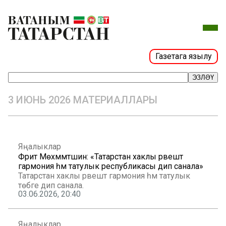
Газетага язылу
ЭЗЛӘҮ
3 ИЮНЬ 2026 МАТЕРИАЛЛАРЫ
Яңалыклар
Фәрит Мөхәммәтшин: «Татарстан хаклы рәвештә
гармония һәм татулык республикасы дип санала»
Татарстан хаклы рәвештә гармония һәм татулык
төбәге дип санала.
03.06.2026, 20:40
Яңалыклар