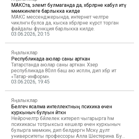
МАКСта, элемтә булмаганда да, хәбәрләрне кабул итү
мөмкинлеге барлыкка килде
МАКС мессенджерында, интернет челтәре
чикләнгән булса да, кыска хәбәрләрне күрсәтә торган
файдалы функция барлыкка килде.
03.06.2026, 20:15
Яңалыклар
Республикада аюлар саны арткан
Татарстанда аюлар саны арткан. Хәзер
республикада 80ләп баш аю исәпләнә, дип хәбәр итә
«Татар-информ».
03.06.2026, 19:45
Яңалыклар
Белгеч ясалма интеллектның психика өчен
куркыныч булуын әйткән
Нейрочелтәр бәйлелек китереп чыгарырга һәм
психикасы тотрыксыз кешеләр өчен куркыныч
булырга мөмкин, дип белдергән Мәскәү дәүләт
университеты профессоры Алла Шестерина. Бу