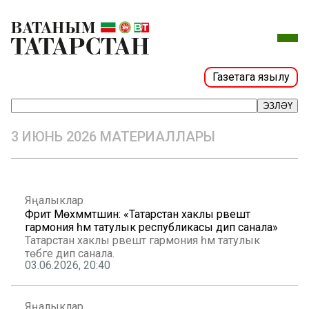
Газетага язылу
ЭЗЛӘҮ
3 ИЮНЬ 2026 МАТЕРИАЛЛАРЫ
Яңалыклар
Фәрит Мөхәммәтшин: «Татарстан хаклы рәвештә
гармония һәм татулык республикасы дип санала»
Татарстан хаклы рәвештә гармония һәм татулык
төбәге дип санала.
03.06.2026, 20:40
Яңалыклар