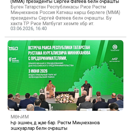
(MMA) президенты Сергей Фатеев белән очрашты
Бүген Татарстан Республикасы Рәисе Рөстәм
Миңнеханов Россия Катнаш көрәш берлеге (MMA)
президенты Сергей Фатеев белән очрашты. Бу
хакта ТР Рәисе Матбугат хезмәте хәбәр итә.
03.06.2026, 16:40
МӨҺИМ
Һәр эшнең дә җае бар. Рөстәм Миңнеханов
эшкуарлар белән очрашты