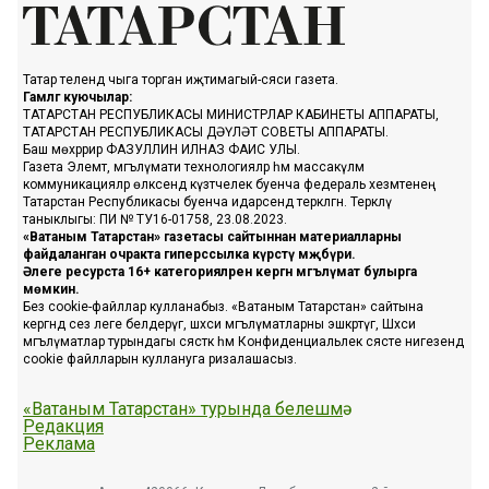
Татар телендә чыга торган иҗтимагый-сәяси газета.
Гамәлгә куючылар:
ТАТАРСТАН РЕСПУБЛИКАСЫ МИНИСТРЛАР КАБИНЕТЫ АППАРАТЫ,
ТАТАРСТАН РЕСПУБЛИКАСЫ ДӘҮЛӘТ СОВЕТЫ АППАРАТЫ.
Баш мөхәррир ФАЗУЛЛИН ИЛНАЗ ФАИС УЛЫ.
Газета Элемтә, мәгълүмати технологияләр һәм массакүләм
коммуникацияләр өлкәсендә күзәтчелек буенча федераль хезмәтенең
Татарстан Республикасы буенча идарәсендә теркәлгән. Теркәлү
таныклыгы: ПИ № ТУ16-01758, 23.08.2023.
«Ватаным Татарстан» газетасы сайтыннан материалларны
файдаланган очракта гиперссылка күрсәтү мәҗбүри.
Әлеге ресурста 16+ категорияләренә кергән мәгълүмат булырга
мөмкин.
Без cookie-файллар кулланабыз. «Ватаным Татарстан» сайтына
кергәндә сез әлеге белдерүгә, шәхси мәгълүматларны эшкәртүгә, Шәхси
мәгълүматлар турындагы сәясәткә һәм Конфиденциальлек сәясәте нигезендә
cookie файлларын куллануга ризалашасыз.
«Ватаным Татарстан» турында белешмә
Редакция
Реклама