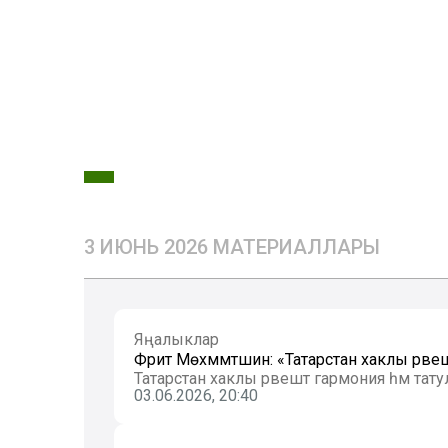
3 ИЮНЬ 2026 МАТЕРИАЛЛАРЫ
Яңалыклар
Фәрит Мөхәммәтшин: «Татарстан хаклы рәве
Татарстан хаклы рәвештә гармония һәм тату
03.06.2026, 20:40