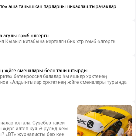
акте» аша танышкан парларны никахлаштырачаклар
агулы гөмбә өлгергән
 Кызыл китабына кертелгән бик хәтәр гөмбә өлгергән.
нең җәйге сменалары белән таныштырды
әкәте» бөтенроссия балалар һәм яшьләр хәрәкәтенең
анов «Алдынгылар хәрәкәте»нең җәйге сменалары турында
налар юл ала. Сүзебез такси
н җиргә илтеп куя. Ә рульдә кем
? «ВТ» журналисты бер көн