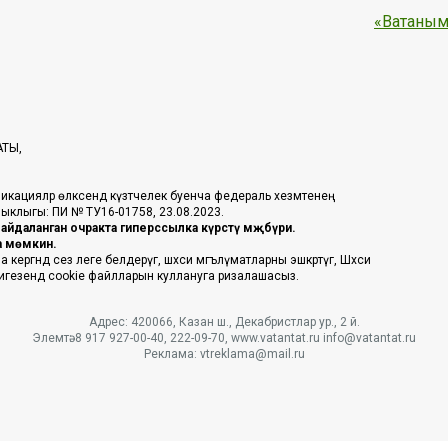
«Ватаным
АТЫ,
икацияләр өлкәсендә күзәтчелек буенча федераль хезмәтенең
таныклыгы: ПИ № ТУ16-01758, 23.08.2023.
йдаланган очракта гиперссылка күрсәтү мәҗбүри.
га мөмкин.
ргәндә сез әлеге белдерүгә, шәхси мәгълүматларны эшкәртүгә, Шәхси
 нигезендә cookie файлларын куллануга ризалашасыз.
Адрес: 420066, Казан ш., Декабристлар ур., 2 й.
Элемтә: 8 917 927-00-40, 222-09-70, www.vatantat.ru info@vatantat.ru
Реклама: vtreklama@mail.ru