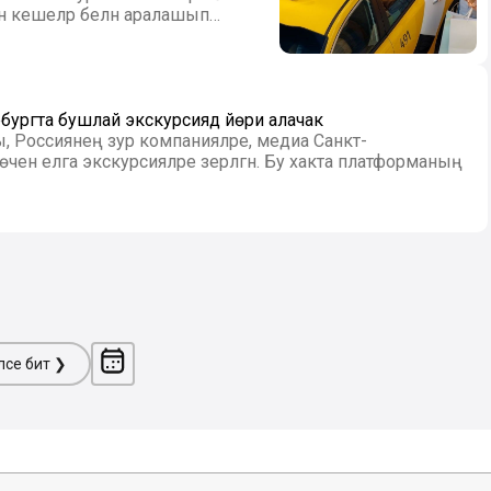
ан кешеләр белән аралашып
ургта бушлай экскурсиядә йөри алачак
 Россиянең зур компанияләре, медиа Санкт-
 өчен елга экскурсияләре әзерләгән. Бу хакта платформаның
ләсе бит ❯