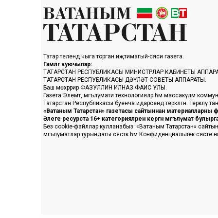
Татар телендә чыга торган иҗтимагый-сәяси газета.
Гамәлгә куючылар:
ТАТАРСТАН РЕСПУБЛИКАСЫ МИНИСТРЛАР КАБИНЕТЫ АППАР
ТАТАРСТАН РЕСПУБЛИКАСЫ ДӘҮЛӘТ СОВЕТЫ АППАРАТЫ.
Баш мөхәррир ФАЗУЛЛИН ИЛНАЗ ФАИС УЛЫ.
Газета Элемтә, мәгълүмати технологияләр һәм массакүләм коммун
Татарстан Республикасы буенча идарәсендә теркәлгән. Теркәлү 
«Ватаным Татарстан» газетасы сайтыннан материалларны фа
Әлеге ресурста 16+ категорияләренә кергән мәгълүмат булыр
Без cookie-файллар кулланабыз. «Ватаным Татарстан» сайтына ке
мәгълүматлар турындагы сәясәткә һәм Конфиденциальлек сәясәте