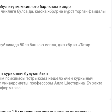
е кабул итү мөмкинлеге барлыкка килде
ләнгән булса да, кыска хәбәрләрне күрсәтә торган файдалы
ликада 80ләп баш аю исәпләнә, дип хәбәр итә «Татар-
н куркыныч булуын әйткән
 һәм психикасы тотрыксыз кешеләр өчен куркыныч
нформ» яза.
танда 1,6 миллионнан артык кешене колачлады