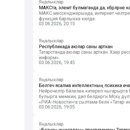
Яңалыклар
МАКСта, элемтә булмаганда да, хәбәрләрн
МАКС мессенджерында, интернет челтәре чик
функция барлыкка килде.
03.06.2026, 20:15
Яңалыклар
Республикада аюлар саны арткан
Татарстанда аюлар саны арткан. Хәзер респуб
информ».
03.06.2026, 19:45
Яңалыклар
Белгеч ясалма интеллектның психика өче
Нейрочелтәр бәйлелек китереп чыгарырга
булырга мөмкин, дип белдергән Мәскәү дәүләт университеты профессоры Алла Шестерина. Бу хакта
«РИА-Новости»га сылтама белән «Татар-и
03.06.2026, 19:05
Яңалыклар
«Безнең ишегалды» программасы Татарс