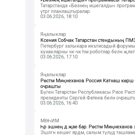
Татарстанда «Безнең ишегалды» програ
үтәргә планлаштыралар.
03.06.2026, 18:10
Яңалыклар
Ксения Собчак Татарстан стендының ПМЭФ
Петербург халыкара икътисадый форумы
кунакларны чәк-чәк һәм роботлар белән җәлеп 
03.06.2026, 17:10
Яңалыклар
Рөстәм Миңнеханов Россия Катнаш көрәш
очрашты
Бүген Татарстан Республикасы Рәисе Рөс
президенты Сергей Фатеев белән очрашты. Б
03.06.2026, 16:40
МӨҺИМ
Һәр эшнең дә җае бар. Рөстәм Миңнеханов
Эшләгән кешегә ярдәм, салым түләүдә ташла