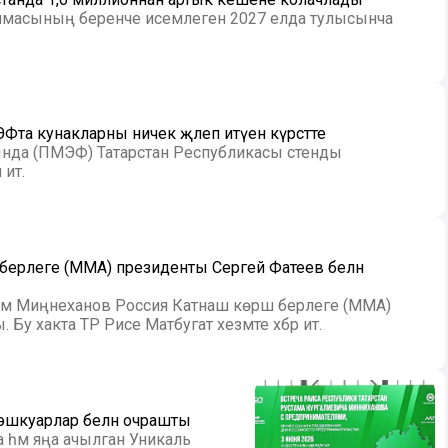
ммасының беренче исемлеген 2027 елда тулысынча
та кунакларны ничек җәлеп итүен күрсәтте
нда (ПМЭФ) Татарстан Республикасы стенды
итә.
 берлеге (MMA) президенты Сергей Фатеев белән
тәм Миңнеханов Россия Катнаш көрәш берлеге (MMA)
у хакта ТР Рәисе Матбугат хезмәте хәбәр итә.
 эшкуарлар белән очрашты
ма һәм яңа ачылган Уникаль