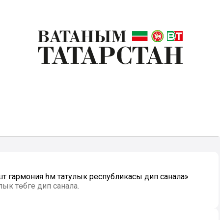
штә гармония һәм татулык республикасы дип санала»
лык төбәге дип санала.