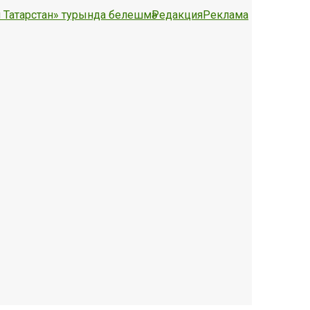
 Татарстан» турында белешмә
Редакция
Реклама