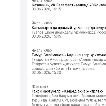
Яңалыклар
Казанның VK Fest фестивалендә «ВКонт
03.06.2026, 16:15
Яңалыклар
Кагылырга да ярамый: урманнарда аеруча 
Туапсе шәһәре янындагы урманнарда Россия
03.06.2026, 15:45
Яңалыклар
Тимур Сөләйманов «Алдынгылар хәрәкәте»
Татарстан Рәисе ярдәмчесе, «Алдынгылар хәр
Татарстан бүлеге җитәкчесе Тимур Сөләйм
сөйләде, дип хәбәр итә «Татар-информ».
03.06.2026, 15:30
Җәмгыять
Такси йөртүчеләр: «Кешедә акча җитәрлек»
Телефонга бер басуың җитә: барлык маши
турында. Җайлы бит, акчаңны түләсәң, теләгә
булуы турында уйлап караганыгыз бармы