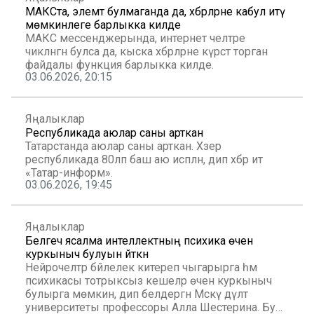
МАКСта, элемтә булмаганда да, хәбәрләрне кабул итү
мөмкинлеге барлыкка килде
МАКС мессенджерында, интернет челтәре
чикләнгән булса да, кыска хәбәрләрне күрсәтә торган
файдалы функция барлыкка килде.
03.06.2026, 20:15
Яңалыклар
Республикада аюлар саны арткан
Татарстанда аюлар саны арткан. Хәзер
республикада 80ләп баш аю исәпләнә, дип хәбәр итә
«Татар-информ».
03.06.2026, 19:45
Яңалыклар
Белгеч ясалма интеллектның психика өчен
куркыныч булуын әйткән
Нейрочелтәр бәйлелек китереп чыгарырга һәм
психикасы тотрыксыз кешеләр өчен куркыныч
булырга мөмкин, дип белдергән Мәскәү дәүләт
университеты профессоры Алла Шестерина. Бу