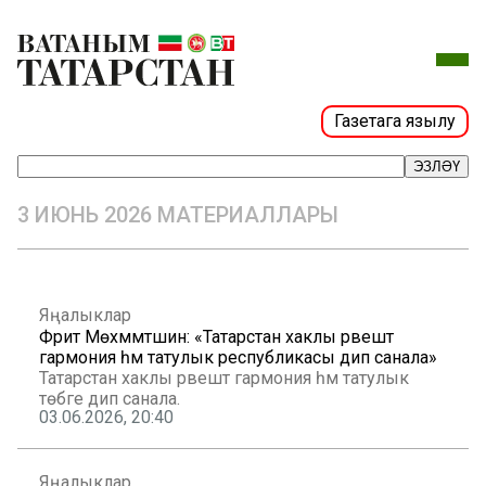
Газетага язылу
ЭЗЛӘҮ
3 ИЮНЬ 2026 МАТЕРИАЛЛАРЫ
Яңалыклар
Фәрит Мөхәммәтшин: «Татарстан хаклы рәвештә
гармония һәм татулык республикасы дип санала»
Татарстан хаклы рәвештә гармония һәм татулык
төбәге дип санала.
03.06.2026, 20:40
Яңалыклар