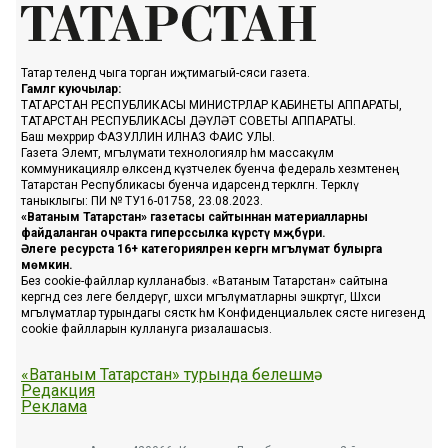
Татар телендә чыга торган иҗтимагый-сәяси газета.
Гамәлгә куючылар:
ТАТАРСТАН РЕСПУБЛИКАСЫ МИНИСТРЛАР КАБИНЕТЫ АППАРАТЫ,
ТАТАРСТАН РЕСПУБЛИКАСЫ ДӘҮЛӘТ СОВЕТЫ АППАРАТЫ.
Баш мөхәррир ФАЗУЛЛИН ИЛНАЗ ФАИС УЛЫ.
Газета Элемтә, мәгълүмати технологияләр һәм массакүләм
коммуникацияләр өлкәсендә күзәтчелек буенча федераль хезмәтенең
Татарстан Республикасы буенча идарәсендә теркәлгән. Теркәлү
таныклыгы: ПИ № ТУ16-01758, 23.08.2023.
«Ватаным Татарстан» газетасы сайтыннан материалларны
файдаланган очракта гиперссылка күрсәтү мәҗбүри.
Әлеге ресурста 16+ категорияләренә кергән мәгълүмат булырга
мөмкин.
Без cookie-файллар кулланабыз. «Ватаным Татарстан» сайтына
кергәндә сез әлеге белдерүгә, шәхси мәгълүматларны эшкәртүгә, Шәхси
мәгълүматлар турындагы сәясәткә һәм Конфиденциальлек сәясәте нигезендә
cookie файлларын куллануга ризалашасыз.
«Ватаным Татарстан» турында белешмә
Редакция
Реклама