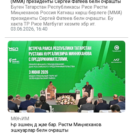
(MMA) президенты Сергей Фатеев белән очрашты
Бүген Татарстан Республикасы Рәисе Рөстәм
Миңнеханов Россия Катнаш көрәш берлеге (MMA)
президенты Сергей Фатеев белән очрашты. Бу
хакта ТР Рәисе Матбугат хезмәте хәбәр итә.
03.06.2026, 16:40
МӨҺИМ
Һәр эшнең дә җае бар. Рөстәм Миңнеханов
эшкуарлар белән очрашты