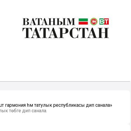
штә гармония һәм татулык республикасы дип санала»
лык төбәге дип санала.