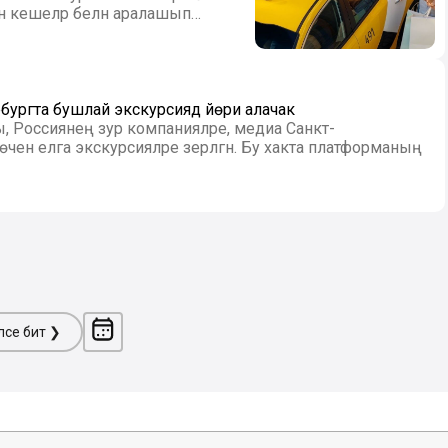
ан кешеләр белән аралашып
ургта бушлай экскурсиядә йөри алачак
 Россиянең зур компанияләре, медиа Санкт-
 өчен елга экскурсияләре әзерләгән. Бу хакта платформаның
ләсе бит ❯