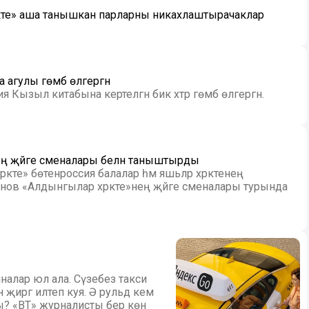
акте» аша танышкан парларны никахлаштырачаклар
агулы гөмбә өлгергән
 Кызыл китабына кертелгән бик хәтәр гөмбә өлгергән.
нең җәйге сменалары белән таныштырды
әкәте» бөтенроссия балалар һәм яшьләр хәрәкәтенең
анов «Алдынгылар хәрәкәте»нең җәйге сменалары турында
налар юл ала. Сүзебез такси
н җиргә илтеп куя. Ә рульдә кем
? «ВТ» журналисты бер көн