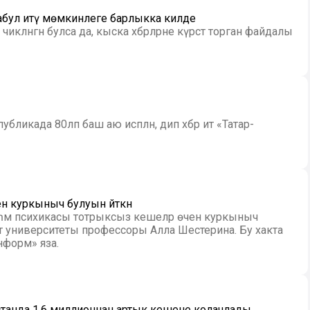
е кабул итү мөмкинлеге барлыкка килде
ләнгән булса да, кыска хәбәрләрне күрсәтә торган файдалы
ликада 80ләп баш аю исәпләнә, дип хәбәр итә «Татар-
н куркыныч булуын әйткән
 һәм психикасы тотрыксыз кешеләр өчен куркыныч
нформ» яза.
танда 1,6 миллионнан артык кешене колачлады