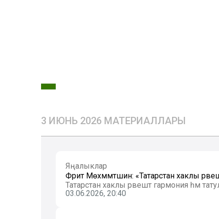
3 ИЮНЬ 2026 МАТЕРИАЛЛАРЫ
Яңалыклар
Фәрит Мөхәммәтшин: «Татарстан хаклы рәве
Татарстан хаклы рәвештә гармония һәм тату
03.06.2026, 20:40