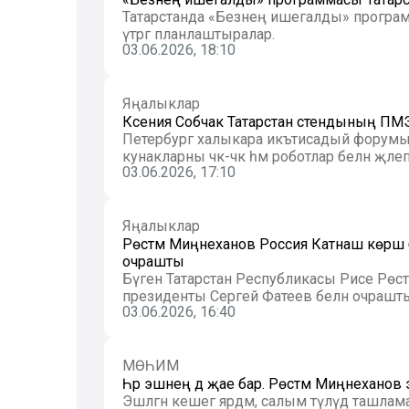
Татарстанда «Безнең ишегалды» програ
үтәргә планлаштыралар.
03.06.2026, 18:10
Яңалыклар
Ксения Собчак Татарстан стендының ПМЭФ
Петербург халыкара икътисадый форумы
кунакларны чәк-чәк һәм роботлар белән җәлеп 
03.06.2026, 17:10
Яңалыклар
Рөстәм Миңнеханов Россия Катнаш көрәш
очрашты
Бүген Татарстан Республикасы Рәисе Рөс
президенты Сергей Фатеев белән очрашты. Б
03.06.2026, 16:40
МӨҺИМ
Һәр эшнең дә җае бар. Рөстәм Миңнеханов
Эшләгән кешегә ярдәм, салым түләүдә ташла