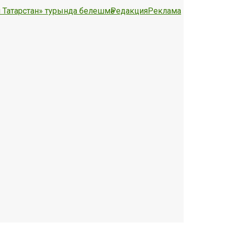
 Татарстан» турында белешмә
Редакция
Реклама