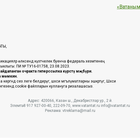
«Ватаным
АТЫ,
икацияләр өлкәсендә күзәтчелек буенча федераль хезмәтенең
таныклыгы: ПИ № ТУ16-01758, 23.08.2023.
йдаланган очракта гиперссылка күрсәтү мәҗбүри.
га мөмкин.
ргәндә сез әлеге белдерүгә, шәхси мәгълүматларны эшкәртүгә, Шәхси
 нигезендә cookie файлларын куллануга ризалашасыз.
Адрес: 420066, Казан ш., Декабристлар ур., 2 й.
Элемтә: 8 917 927-00-40, 222-09-70, www.vatantat.ru info@vatantat.ru
Реклама: vtreklama@mail.ru