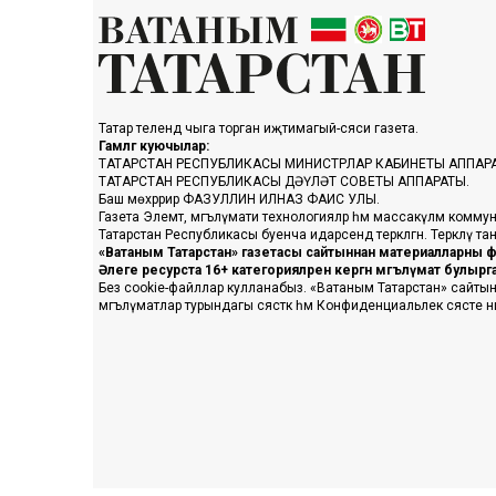
Татар телендә чыга торган иҗтимагый-сәяси газета.
Гамәлгә куючылар:
ТАТАРСТАН РЕСПУБЛИКАСЫ МИНИСТРЛАР КАБИНЕТЫ АППАР
ТАТАРСТАН РЕСПУБЛИКАСЫ ДӘҮЛӘТ СОВЕТЫ АППАРАТЫ.
Баш мөхәррир ФАЗУЛЛИН ИЛНАЗ ФАИС УЛЫ.
Газета Элемтә, мәгълүмати технологияләр һәм массакүләм коммун
Татарстан Республикасы буенча идарәсендә теркәлгән. Теркәлү 
«Ватаным Татарстан» газетасы сайтыннан материалларны фа
Әлеге ресурста 16+ категорияләренә кергән мәгълүмат булыр
Без cookie-файллар кулланабыз. «Ватаным Татарстан» сайтына ке
мәгълүматлар турындагы сәясәткә һәм Конфиденциальлек сәясәте