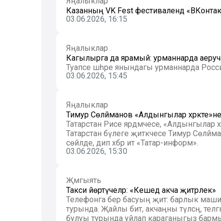
Яңалыклар
Казанның VK Fest фестивалендә «ВКонт
03.06.2026, 16:15
Яңалыклар
Кагылырга да ярамый: урманнарда аеруча 
Туапсе шәһәре янындагы урманнарда Россия
03.06.2026, 15:45
Яңалыклар
Тимур Сөләйманов «Алдынгылар хәрәкәте»
Татарстан Рәисе ярдәмчесе, «Алдынгылар хәр
Татарстан бүлеге җитәкчесе Тимур Сөләйм
сөйләде, дип хәбәр итә «Татар-информ».
03.06.2026, 15:30
Җәмгыять
Такси йөртүчеләр: «Кешедә акча җитәрлек»
Телефонга бер басуың җитә: барлык маши
турында. Җайлы бит, акчаңны түләсәң, теләгә
булуы турында уйлап караганыгыз бармы