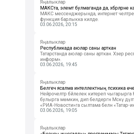
Яңалыклар
МАКСта, элемтә булмаганда да, хәбәрләрн
МАКС мессенджерында, интернет челтәре чик
функция барлыкка килде.
03.06.2026, 20:15
Яңалыклар
Республикада аюлар саны арткан
Татарстанда аюлар саны арткан. Хәзер респуб
информ».
03.06.2026, 19:45
Яңалыклар
Белгеч ясалма интеллектның психика өче
Нейрочелтәр бәйлелек китереп чыгарырга
булырга мөмкин, дип белдергән Мәскәү дәүләт университеты профессоры Алла Шестерина. Бу хакта
«РИА-Новости»га сылтама белән «Татар-и
03.06.2026, 19:05
Яңалыклар
«Безнең ишегалды» программасы Татарс