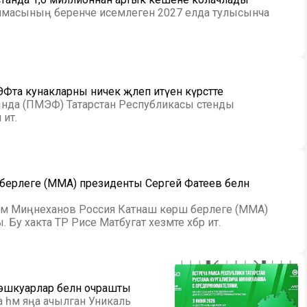
ммасының беренче исемлеген 2027 елда тулысынча
та кунакларны ничек җәлеп итүен күрсәтте
нда (ПМЭФ) Татарстан Республикасы стенды
итә.
 берлеге (MMA) президенты Сергей Фатеев белән
тәм Миңнеханов Россия Катнаш көрәш берлеге (MMA)
у хакта ТР Рәисе Матбугат хезмәте хәбәр итә.
 эшкуарлар белән очрашты
ма һәм яңа ачылган Уникаль