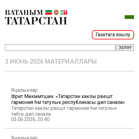
Газетага язылу
ЭЗЛӘҮ
3 ИЮНЬ 2026 МАТЕРИАЛЛАРЫ
Яңалыклар
Фәрит Мөхәммәтшин: «Татарстан хаклы рәвештә
гармония һәм татулык республикасы дип санала»
Татарстан хаклы рәвештә гармония һәм татулык
төбәге дип санала.
03.06.2026, 20:40
Яңалыклар