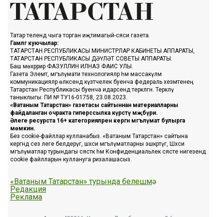
Татар телендә чыга торган иҗтимагый-сәяси газета.
Гамәлгә куючылар:
ТАТАРСТАН РЕСПУБЛИКАСЫ МИНИСТРЛАР КАБИНЕТЫ АППАРАТЫ,
ТАТАРСТАН РЕСПУБЛИКАСЫ ДӘҮЛӘТ СОВЕТЫ АППАРАТЫ.
Баш мөхәррир ФАЗУЛЛИН ИЛНАЗ ФАИС УЛЫ.
Газета Элемтә, мәгълүмати технологияләр һәм массакүләм
коммуникацияләр өлкәсендә күзәтчелек буенча федераль хезмәтенең
Татарстан Республикасы буенча идарәсендә теркәлгән. Теркәлү
таныклыгы: ПИ № ТУ16-01758, 23.08.2023.
«Ватаным Татарстан» газетасы сайтыннан материалларны
файдаланган очракта гиперссылка күрсәтү мәҗбүри.
Әлеге ресурста 16+ категорияләренә кергән мәгълүмат булырга
мөмкин.
Без cookie-файллар кулланабыз. «Ватаным Татарстан» сайтына
кергәндә сез әлеге белдерүгә, шәхси мәгълүматларны эшкәртүгә, Шәхси
мәгълүматлар турындагы сәясәткә һәм Конфиденциальлек сәясәте нигезендә
cookie файлларын куллануга ризалашасыз.
«Ватаным Татарстан» турында белешмә
Редакция
Реклама