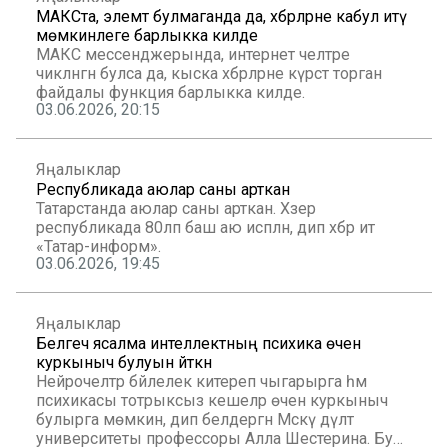
МАКСта, элемтә булмаганда да, хәбәрләрне кабул итү
мөмкинлеге барлыкка килде
МАКС мессенджерында, интернет челтәре
чикләнгән булса да, кыска хәбәрләрне күрсәтә торган
файдалы функция барлыкка килде.
03.06.2026, 20:15
Яңалыклар
Республикада аюлар саны арткан
Татарстанда аюлар саны арткан. Хәзер
республикада 80ләп баш аю исәпләнә, дип хәбәр итә
«Татар-информ».
03.06.2026, 19:45
Яңалыклар
Белгеч ясалма интеллектның психика өчен
куркыныч булуын әйткән
Нейрочелтәр бәйлелек китереп чыгарырга һәм
психикасы тотрыксыз кешеләр өчен куркыныч
булырга мөмкин, дип белдергән Мәскәү дәүләт
университеты профессоры Алла Шестерина. Бу