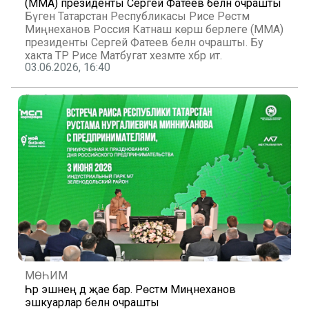
(MMA) президенты Сергей Фатеев белән очрашты
Бүген Татарстан Республикасы Рәисе Рөстәм
Миңнеханов Россия Катнаш көрәш берлеге (MMA)
президенты Сергей Фатеев белән очрашты. Бу
хакта ТР Рәисе Матбугат хезмәте хәбәр итә.
03.06.2026, 16:40
МӨҺИМ
Һәр эшнең дә җае бар. Рөстәм Миңнеханов
эшкуарлар белән очрашты