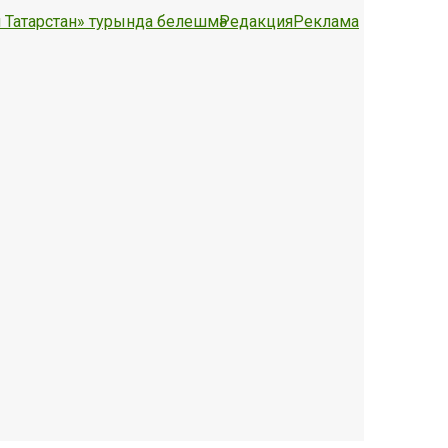
 Татарстан» турында белешмә
Редакция
Реклама