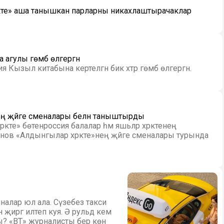
акте» аша танышкан парларны никахлаштырачаклар
агулы гөмбә өлгергән
 Кызыл китабына кертелгән бик хәтәр гөмбә өлгергән.
нең җәйге сменалары белән таныштырды
әкәте» бөтенроссия балалар һәм яшьләр хәрәкәтенең
анов «Алдынгылар хәрәкәте»нең җәйге сменалары турында
налар юл ала. Сүзебез такси
н җиргә илтеп куя. Ә рульдә кем
? «ВТ» журналисты бер көн