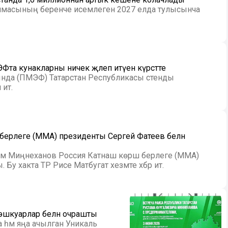
ммасының беренче исемлеген 2027 елда тулысынча
та кунакларны ничек җәлеп итүен күрсәтте
нда (ПМЭФ) Татарстан Республикасы стенды
итә.
 берлеге (MMA) президенты Сергей Фатеев белән
тәм Миңнеханов Россия Катнаш көрәш берлеге (MMA)
у хакта ТР Рәисе Матбугат хезмәте хәбәр итә.
 эшкуарлар белән очрашты
ма һәм яңа ачылган Уникаль