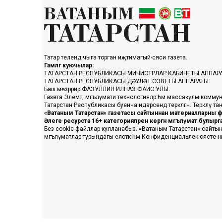
Татар телендә чыга торган иҗтимагый-сәяси газета.
Гамәлгә куючылар:
ТАТАРСТАН РЕСПУБЛИКАСЫ МИНИСТРЛАР КАБИНЕТЫ АППАР
ТАТАРСТАН РЕСПУБЛИКАСЫ ДӘҮЛӘТ СОВЕТЫ АППАРАТЫ.
Баш мөхәррир ФАЗУЛЛИН ИЛНАЗ ФАИС УЛЫ.
Газета Элемтә, мәгълүмати технологияләр һәм массакүләм коммун
Татарстан Республикасы буенча идарәсендә теркәлгән. Теркәлү 
«Ватаным Татарстан» газетасы сайтыннан материалларны фа
Әлеге ресурста 16+ категорияләренә кергән мәгълүмат булыр
Без cookie-файллар кулланабыз. «Ватаным Татарстан» сайтына ке
мәгълүматлар турындагы сәясәткә һәм Конфиденциальлек сәясәте