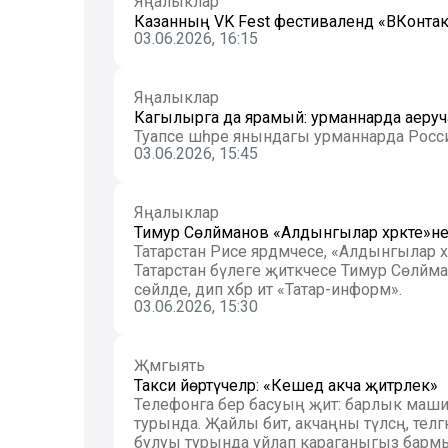
Яңалыклар
Казанның VK Fest фестивалендә «ВКонт
03.06.2026, 16:15
Яңалыклар
Кагылырга да ярамый: урманнарда аеруча 
Туапсе шәһәре янындагы урманнарда Россия
03.06.2026, 15:45
Яңалыклар
Тимур Сөләйманов «Алдынгылар хәрәкәте»
Татарстан Рәисе ярдәмчесе, «Алдынгылар хәр
Татарстан бүлеге җитәкчесе Тимур Сөләйм
сөйләде, дип хәбәр итә «Татар-информ».
03.06.2026, 15:30
Җәмгыять
Такси йөртүчеләр: «Кешедә акча җитәрлек»
Телефонга бер басуың җитә: барлык маши
турында. Җайлы бит, акчаңны түләсәң, теләгә
булуы турында уйлап караганыгыз бармы