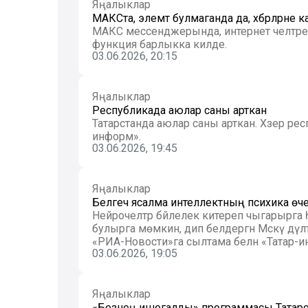
Яңалыклар
МАКСта, элемтә булмаганда да, хәбәрләрн
МАКС мессенджерында, интернет челтәре чик
функция барлыкка килде.
03.06.2026, 20:15
Яңалыклар
Республикада аюлар саны арткан
Татарстанда аюлар саны арткан. Хәзер респуб
информ».
03.06.2026, 19:45
Яңалыклар
Белгеч ясалма интеллектның психика өче
Нейрочелтәр бәйлелек китереп чыгарырга
булырга мөмкин, дип белдергән Мәскәү дәүләт университеты профессоры Алла Шестерина. Бу хакта
«РИА-Новости»га сылтама белән «Татар-и
03.06.2026, 19:05
Яңалыклар
«Безнең ишегалды» программасы Татарс