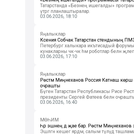
Татарстанда «Безнең ишегалды» програ
үтәргә планлаштыралар.
03.06.2026, 18:10
Яңалыклар
Ксения Собчак Татарстан стендының ПМЭФ
Петербург халыкара икътисадый форумы
кунакларны чәк-чәк һәм роботлар белән җәлеп 
03.06.2026, 17:10
Яңалыклар
Рөстәм Миңнеханов Россия Катнаш көрәш
очрашты
Бүген Татарстан Республикасы Рәисе Рөс
президенты Сергей Фатеев белән очрашты. Б
03.06.2026, 16:40
МӨҺИМ
Һәр эшнең дә җае бар. Рөстәм Миңнеханов
Эшләгән кешегә ярдәм, салым түләүдә ташла