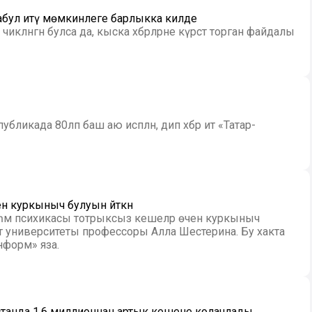
е кабул итү мөмкинлеге барлыкка килде
ләнгән булса да, кыска хәбәрләрне күрсәтә торган файдалы
ликада 80ләп баш аю исәпләнә, дип хәбәр итә «Татар-
н куркыныч булуын әйткән
 һәм психикасы тотрыксыз кешеләр өчен куркыныч
нформ» яза.
танда 1,6 миллионнан артык кешене колачлады