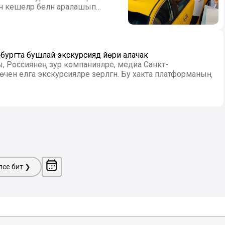
ан кешеләр белән аралашып
ургта бушлай экскурсиядә йөри алачак
 Россиянең зур компанияләре, медиа Санкт-
 өчен елга экскурсияләре әзерләгән. Бу хакта платформаның
ләсе бит ❯