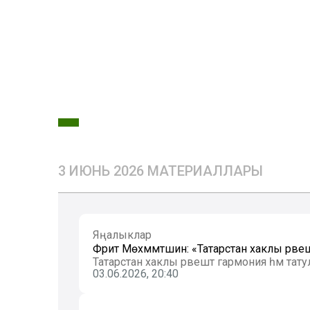
3 ИЮНЬ 2026 МАТЕРИАЛЛАРЫ
Яңалыклар
Фәрит Мөхәммәтшин: «Татарстан хаклы рәве
Татарстан хаклы рәвештә гармония һәм тату
03.06.2026, 20:40