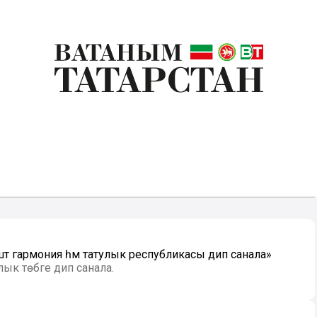
штә гармония һәм татулык республикасы дип санала»
лык төбәге дип санала.