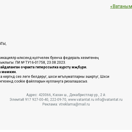
«Ватаным
АТЫ,
икацияләр өлкәсендә күзәтчелек буенча федераль хезмәтенең
таныклыгы: ПИ № ТУ16-01758, 23.08.2023.
йдаланган очракта гиперссылка күрсәтү мәҗбүри.
га мөмкин.
ргәндә сез әлеге белдерүгә, шәхси мәгълүматларны эшкәртүгә, Шәхси
 нигезендә cookie файлларын куллануга ризалашасыз.
Адрес: 420066, Казан ш., Декабристлар ур., 2 й.
Элемтә: 8 917 927-00-40, 222-09-70, www.vatantat.ru info@vatantat.ru
Реклама: vtreklama@mail.ru