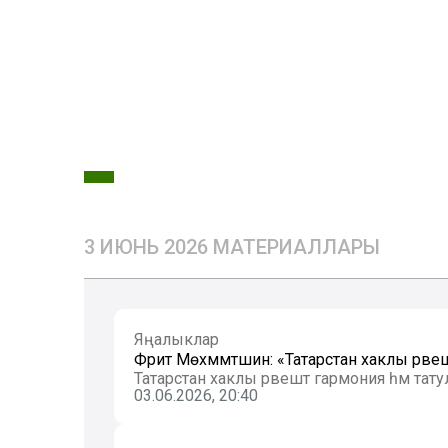
3 ИЮНЬ 2026 МАТЕРИАЛЛАРЫ
Яңалыклар
Фәрит Мөхәммәтшин: «Татарстан хаклы рәве
Татарстан хаклы рәвештә гармония һәм тату
03.06.2026, 20:40