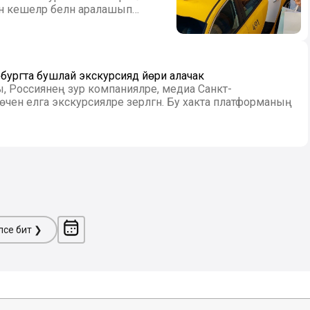
ан кешеләр белән аралашып
ургта бушлай экскурсиядә йөри алачак
 Россиянең зур компанияләре, медиа Санкт-
 өчен елга экскурсияләре әзерләгән. Бу хакта платформаның
ләсе бит ❯