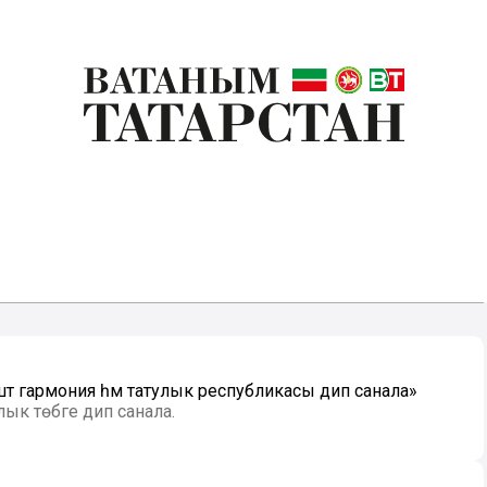
штә гармония һәм татулык республикасы дип санала»
лык төбәге дип санала.