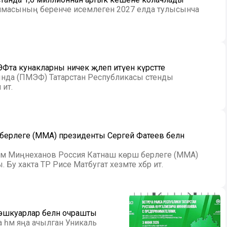
ммасының беренче исемлеген 2027 елда тулысынча
та кунакларны ничек җәлеп итүен күрсәтте
нда (ПМЭФ) Татарстан Республикасы стенды
итә.
 берлеге (MMA) президенты Сергей Фатеев белән
тәм Миңнеханов Россия Катнаш көрәш берлеге (MMA)
у хакта ТР Рәисе Матбугат хезмәте хәбәр итә.
 эшкуарлар белән очрашты
ма һәм яңа ачылган Уникаль