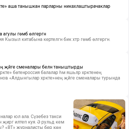
акте» аша танышкан парларны никахлаштырачаклар
агулы гөмбә өлгергән
 Кызыл китабына кертелгән бик хәтәр гөмбә өлгергән.
нең җәйге сменалары белән таныштырды
әкәте» бөтенроссия балалар һәм яшьләр хәрәкәтенең
анов «Алдынгылар хәрәкәте»нең җәйге сменалары турында
налар юл ала. Сүзебез такси
н җиргә илтеп куя. Ә рульдә кем
? «ВТ» журналисты бер көн