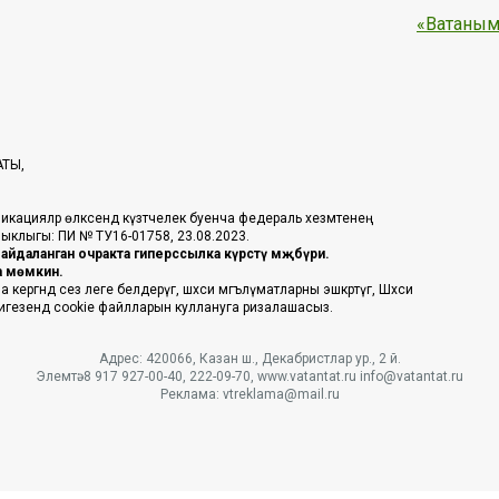
«Ватаным
АТЫ,
икацияләр өлкәсендә күзәтчелек буенча федераль хезмәтенең
таныклыгы: ПИ № ТУ16-01758, 23.08.2023.
йдаланган очракта гиперссылка күрсәтү мәҗбүри.
га мөмкин.
ргәндә сез әлеге белдерүгә, шәхси мәгълүматларны эшкәртүгә, Шәхси
 нигезендә cookie файлларын куллануга ризалашасыз.
Адрес: 420066, Казан ш., Декабристлар ур., 2 й.
Элемтә: 8 917 927-00-40, 222-09-70, www.vatantat.ru info@vatantat.ru
Реклама: vtreklama@mail.ru