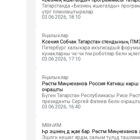
Татарстанда «Безнең ишегалды» програ
үтәргә планлаштыралар.
03.06.2026, 18:10
Яңалыклар
Ксения Собчак Татарстан стендының ПМЭФ
Петербург халыкара икътисадый форумы
кунакларны чәк-чәк һәм роботлар белән җәлеп 
03.06.2026, 17:10
Яңалыклар
Рөстәм Миңнеханов Россия Катнаш көрәш
очрашты
Бүген Татарстан Республикасы Рәисе Рөс
президенты Сергей Фатеев белән очрашты. Б
03.06.2026, 16:40
МӨҺИМ
Һәр эшнең дә җае бар. Рөстәм Миңнеханов
Эшләгән кешегә ярдәм, салым түләүдә ташла