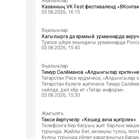
Яңалыклар
Казанның VK Fest фестивалендә «ВКонт
03.06.2026, 16:15
Яңалыклар
Кагылырга да ярамый: урманнарда аеруча 
Туапсе шәһәре янындагы урманнарда Россия
03.06.2026, 15:45
Яңалыклар
Тимур Сөләйманов «Алдынгылар хәрәкәте»
Татарстан Рәисе ярдәмчесе, «Алдынгылар хәр
Татарстан бүлеге җитәкчесе Тимур Сөләйм
сөйләде, дип хәбәр итә «Татар-информ».
03.06.2026, 15:30
Җәмгыять
Такси йөртүчеләр: «Кешедә акча җитәрлек»
Телефонга бер басуың җитә: барлык маши
турында. Җайлы бит, акчаңны түләсәң, теләгә
булуы турында уйлап караганыгыз бармы