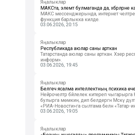
Яңалыклар
МАКСта, элемтә булмаганда да, хәбәрләрн
МАКС мессенджерында, интернет челтәре чик
функция барлыкка килде.
03.06.2026, 20:15
Яңалыклар
Республикада аюлар саны арткан
Татарстанда аюлар саны арткан. Хәзер респуб
информ».
03.06.2026, 19:45
Яңалыклар
Белгеч ясалма интеллектның психика өче
Нейрочелтәр бәйлелек китереп чыгарырга
булырга мөмкин, дип белдергән Мәскәү дәүләт университеты профессоры Алла Шестерина. Бу хакта
«РИА-Новости»га сылтама белән «Татар-и
03.06.2026, 19:05
Яңалыклар
«Безнең ишегалды» программасы Татарс