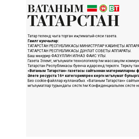
Татар телендә чыга торган иҗтимагый-сәяси газета.
Гамәлгә куючылар:
ТАТАРСТАН РЕСПУБЛИКАСЫ МИНИСТРЛАР КАБИНЕТЫ АППАР
ТАТАРСТАН РЕСПУБЛИКАСЫ ДӘҮЛӘТ СОВЕТЫ АППАРАТЫ.
Баш мөхәррир ФАЗУЛЛИН ИЛНАЗ ФАИС УЛЫ.
Газета Элемтә, мәгълүмати технологияләр һәм массакүләм коммун
Татарстан Республикасы буенча идарәсендә теркәлгән. Теркәлү 
«Ватаным Татарстан» газетасы сайтыннан материалларны фа
Әлеге ресурста 16+ категорияләренә кергән мәгълүмат булыр
Без cookie-файллар кулланабыз. «Ватаным Татарстан» сайтына ке
мәгълүматлар турындагы сәясәткә һәм Конфиденциальлек сәясәте