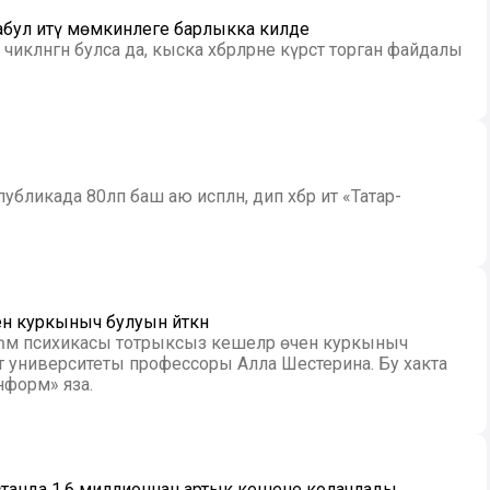
е кабул итү мөмкинлеге барлыкка килде
ләнгән булса да, кыска хәбәрләрне күрсәтә торган файдалы
ликада 80ләп баш аю исәпләнә, дип хәбәр итә «Татар-
н куркыныч булуын әйткән
 һәм психикасы тотрыксыз кешеләр өчен куркыныч
нформ» яза.
танда 1,6 миллионнан артык кешене колачлады