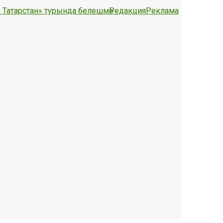
 Татарстан» турында белешмә
Редакция
Реклама