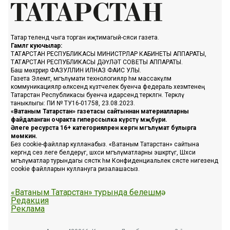
Татар телендә чыга торган иҗтимагый-сәяси газета.
Гамәлгә куючылар:
ТАТАРСТАН РЕСПУБЛИКАСЫ МИНИСТРЛАР КАБИНЕТЫ АППАРАТЫ,
ТАТАРСТАН РЕСПУБЛИКАСЫ ДӘҮЛӘТ СОВЕТЫ АППАРАТЫ.
Баш мөхәррир ФАЗУЛЛИН ИЛНАЗ ФАИС УЛЫ.
Газета Элемтә, мәгълүмати технологияләр һәм массакүләм
коммуникацияләр өлкәсендә күзәтчелек буенча федераль хезмәтенең
Татарстан Республикасы буенча идарәсендә теркәлгән. Теркәлү
таныклыгы: ПИ № ТУ16-01758, 23.08.2023.
«Ватаным Татарстан» газетасы сайтыннан материалларны
файдаланган очракта гиперссылка күрсәтү мәҗбүри.
Әлеге ресурста 16+ категорияләренә кергән мәгълүмат булырга
мөмкин.
Без cookie-файллар кулланабыз. «Ватаным Татарстан» сайтына
кергәндә сез әлеге белдерүгә, шәхси мәгълүматларны эшкәртүгә, Шәхси
мәгълүматлар турындагы сәясәткә һәм Конфиденциальлек сәясәте нигезендә
cookie файлларын куллануга ризалашасыз.
«Ватаным Татарстан» турында белешмә
Редакция
Реклама