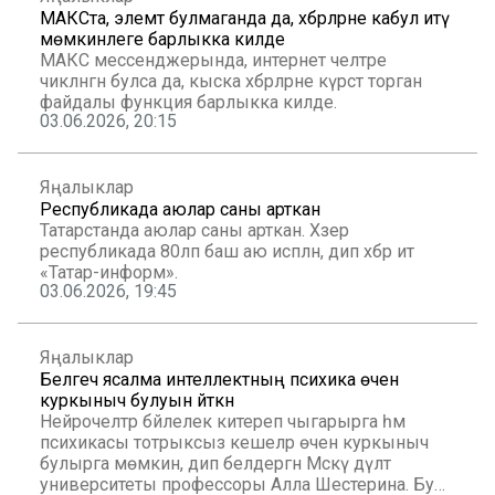
МАКСта, элемтә булмаганда да, хәбәрләрне кабул итү
мөмкинлеге барлыкка килде
МАКС мессенджерында, интернет челтәре
чикләнгән булса да, кыска хәбәрләрне күрсәтә торган
файдалы функция барлыкка килде.
03.06.2026, 20:15
Яңалыклар
Республикада аюлар саны арткан
Татарстанда аюлар саны арткан. Хәзер
республикада 80ләп баш аю исәпләнә, дип хәбәр итә
«Татар-информ».
03.06.2026, 19:45
Яңалыклар
Белгеч ясалма интеллектның психика өчен
куркыныч булуын әйткән
Нейрочелтәр бәйлелек китереп чыгарырга һәм
психикасы тотрыксыз кешеләр өчен куркыныч
булырга мөмкин, дип белдергән Мәскәү дәүләт
университеты профессоры Алла Шестерина. Бу