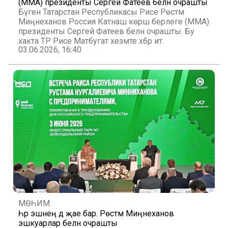
(MMA) президенты Сергей Фатеев белән очрашты
Бүген Татарстан Республикасы Рәисе Рөстәм
Миңнеханов Россия Катнаш көрәш берлеге (MMA)
президенты Сергей Фатеев белән очрашты. Бу
хакта ТР Рәисе Матбугат хезмәте хәбәр итә.
03.06.2026, 16:40
МӨҺИМ
Һәр эшнең дә җае бар. Рөстәм Миңнеханов
эшкуарлар белән очрашты