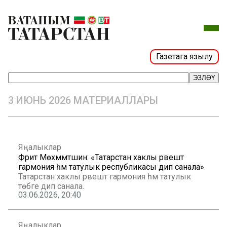
Газетага язылу
ЭЗЛӘҮ
3 ИЮНЬ 2026 МАТЕРИАЛЛАРЫ
Яңалыклар
Фәрит Мөхәммәтшин: «Татарстан хаклы рәвештә
гармония һәм татулык республикасы дип санала»
Татарстан хаклы рәвештә гармония һәм татулык
төбәге дип санала.
03.06.2026, 20:40
Яңалыклар