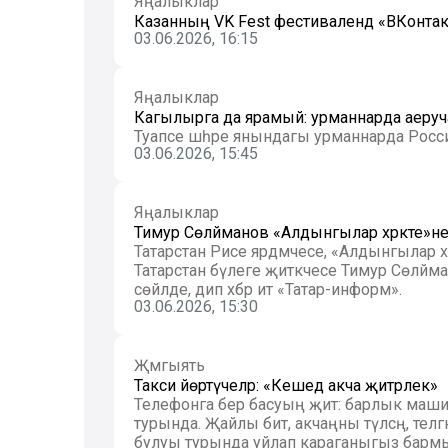
Яңалыклар
Казанның VK Fest фестивалендә «ВКонт
03.06.2026, 16:15
Яңалыклар
Кагылырга да ярамый: урманнарда аеруча 
Туапсе шәһәре янындагы урманнарда Россия
03.06.2026, 15:45
Яңалыклар
Тимур Сөләйманов «Алдынгылар хәрәкәте»
Татарстан Рәисе ярдәмчесе, «Алдынгылар хәр
Татарстан бүлеге җитәкчесе Тимур Сөләйм
сөйләде, дип хәбәр итә «Татар-информ».
03.06.2026, 15:30
Җәмгыять
Такси йөртүчеләр: «Кешедә акча җитәрлек»
Телефонга бер басуың җитә: барлык маши
турында. Җайлы бит, акчаңны түләсәң, теләгә
булуы турында уйлап караганыгыз бармы