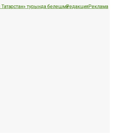
 Татарстан» турында белешмә
Редакция
Реклама