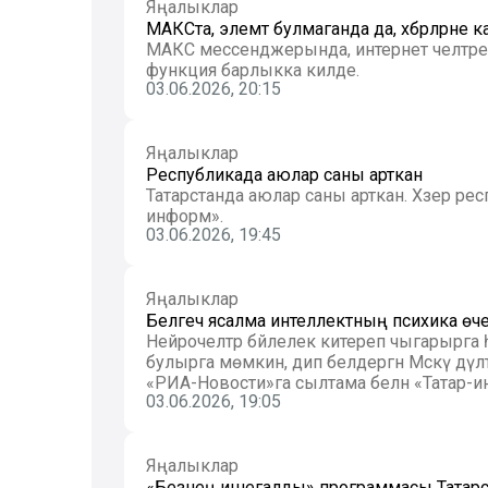
Яңалыклар
МАКСта, элемтә булмаганда да, хәбәрләрн
МАКС мессенджерында, интернет челтәре чик
функция барлыкка килде.
03.06.2026, 20:15
Яңалыклар
Республикада аюлар саны арткан
Татарстанда аюлар саны арткан. Хәзер респуб
информ».
03.06.2026, 19:45
Яңалыклар
Белгеч ясалма интеллектның психика өче
Нейрочелтәр бәйлелек китереп чыгарырга
булырга мөмкин, дип белдергән Мәскәү дәүләт университеты профессоры Алла Шестерина. Бу хакта
«РИА-Новости»га сылтама белән «Татар-и
03.06.2026, 19:05
Яңалыклар
«Безнең ишегалды» программасы Татарс