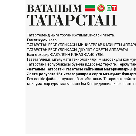
Татар телендә чыга торган иҗтимагый-сәяси газета.
Гамәлгә куючылар:
ТАТАРСТАН РЕСПУБЛИКАСЫ МИНИСТРЛАР КАБИНЕТЫ АППАР
ТАТАРСТАН РЕСПУБЛИКАСЫ ДӘҮЛӘТ СОВЕТЫ АППАРАТЫ.
Баш мөхәррир ФАЗУЛЛИН ИЛНАЗ ФАИС УЛЫ.
Газета Элемтә, мәгълүмати технологияләр һәм массакүләм коммун
Татарстан Республикасы буенча идарәсендә теркәлгән. Теркәлү 
«Ватаным Татарстан» газетасы сайтыннан материалларны фа
Әлеге ресурста 16+ категорияләренә кергән мәгълүмат булыр
Без cookie-файллар кулланабыз. «Ватаным Татарстан» сайтына ке
мәгълүматлар турындагы сәясәткә һәм Конфиденциальлек сәясәте