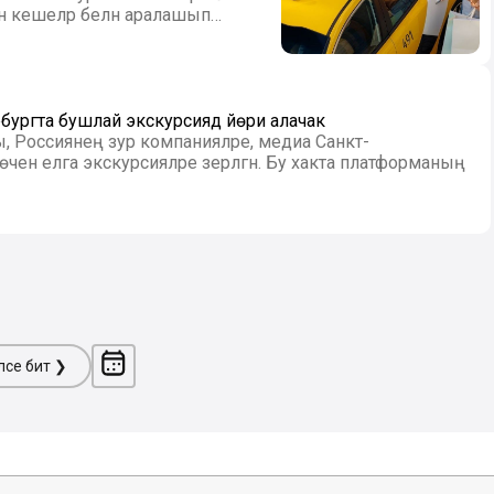
ан кешеләр белән аралашып
ургта бушлай экскурсиядә йөри алачак
 Россиянең зур компанияләре, медиа Санкт-
 өчен елга экскурсияләре әзерләгән. Бу хакта платформаның
ләсе бит ❯