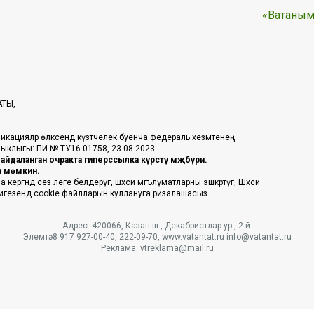
«Ватаным
АТЫ,
икацияләр өлкәсендә күзәтчелек буенча федераль хезмәтенең
таныклыгы: ПИ № ТУ16-01758, 23.08.2023.
йдаланган очракта гиперссылка күрсәтү мәҗбүри.
га мөмкин.
ргәндә сез әлеге белдерүгә, шәхси мәгълүматларны эшкәртүгә, Шәхси
 нигезендә cookie файлларын куллануга ризалашасыз.
Адрес: 420066, Казан ш., Декабристлар ур., 2 й.
Элемтә: 8 917 927-00-40, 222-09-70, www.vatantat.ru info@vatantat.ru
Реклама: vtreklama@mail.ru