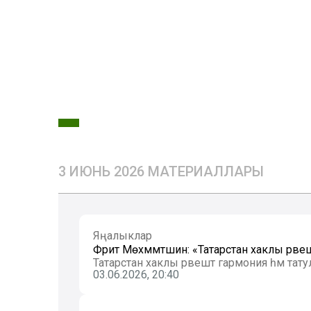
3 ИЮНЬ 2026 МАТЕРИАЛЛАРЫ
Яңалыклар
Фәрит Мөхәммәтшин: «Татарстан хаклы рәве
Татарстан хаклы рәвештә гармония һәм тату
03.06.2026, 20:40