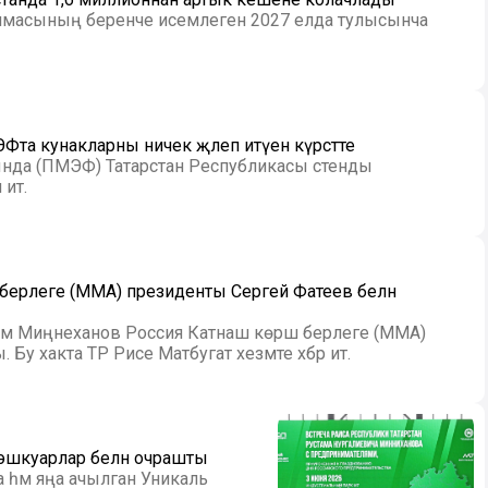
ммасының беренче исемлеген 2027 елда тулысынча
та кунакларны ничек җәлеп итүен күрсәтте
нда (ПМЭФ) Татарстан Республикасы стенды
итә.
 берлеге (MMA) президенты Сергей Фатеев белән
тәм Миңнеханов Россия Катнаш көрәш берлеге (MMA)
у хакта ТР Рәисе Матбугат хезмәте хәбәр итә.
 эшкуарлар белән очрашты
ма һәм яңа ачылган Уникаль