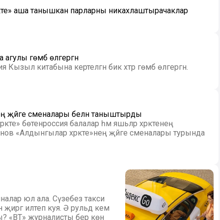
акте» аша танышкан парларны никахлаштырачаклар
агулы гөмбә өлгергән
 Кызыл китабына кертелгән бик хәтәр гөмбә өлгергән.
нең җәйге сменалары белән таныштырды
әкәте» бөтенроссия балалар һәм яшьләр хәрәкәтенең
анов «Алдынгылар хәрәкәте»нең җәйге сменалары турында
налар юл ала. Сүзебез такси
н җиргә илтеп куя. Ә рульдә кем
? «ВТ» журналисты бер көн