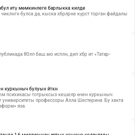
е кабул итү мөмкинлеге барлыкка килде
ләнгән булса да, кыска хәбәрләрне күрсәтә торган файдалы
ликада 80ләп баш аю исәпләнә, дип хәбәр итә «Татар-
н куркыныч булуын әйткән
 һәм психикасы тотрыксыз кешеләр өчен куркыныч
нформ» яза.
танда 1,6 миллионнан артык кешене колачлады