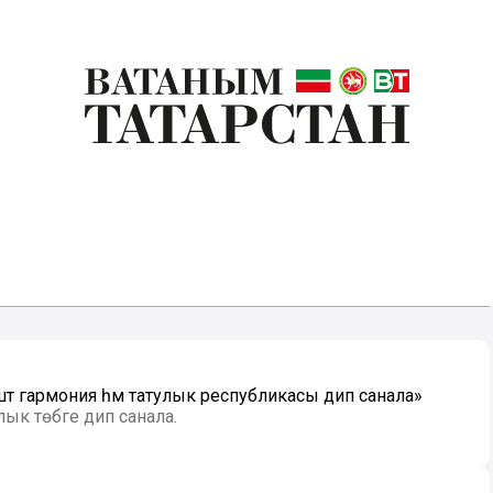
штә гармония һәм татулык республикасы дип санала»
лык төбәге дип санала.