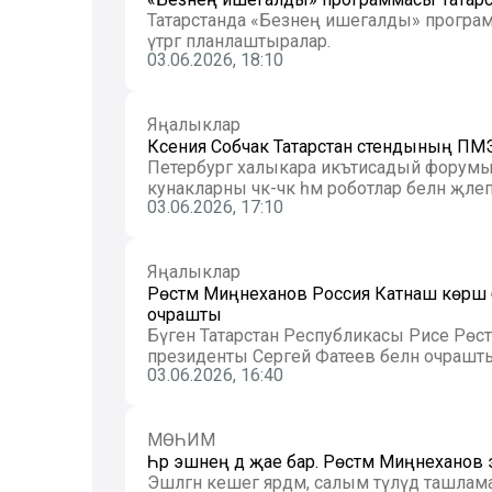
Татарстанда «Безнең ишегалды» програ
үтәргә планлаштыралар.
03.06.2026, 18:10
Яңалыклар
Ксения Собчак Татарстан стендының ПМЭФ
Петербург халыкара икътисадый форумы
кунакларны чәк-чәк һәм роботлар белән җәлеп 
03.06.2026, 17:10
Яңалыклар
Рөстәм Миңнеханов Россия Катнаш көрәш
очрашты
Бүген Татарстан Республикасы Рәисе Рөс
президенты Сергей Фатеев белән очрашты. Б
03.06.2026, 16:40
МӨҺИМ
Һәр эшнең дә җае бар. Рөстәм Миңнеханов
Эшләгән кешегә ярдәм, салым түләүдә ташла