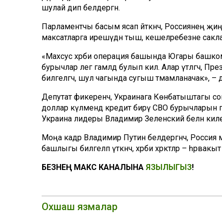
шулай дип белдергән.
Парламентчы басым ясап әйткәнчә, Россиянең җиңә
максатларга ирешүдән тыш, кешеләребезне саклау 
«Махсус хәрби операция башында Югары башко
бурычлар әлегә гамәлдә булып килә. Алар үтәлгәч
билгеләгәч, шул чагында сугыш тәмамланачак», –
Депутат фикеренчә, Украинага Көнбатыштагы с
доллар күләмендә кредит бирү СВО бурычларын 
Украина лидеры Владимир Зеленский белән килешү
Моңа кадәр Владимир Путин белдергәнчә, Россия мах
башлыгы билгеләп үткәнчә, хәрби хәрәкәтләр – һәрвакыт
БЕЗНЕҢ МАКС КАНАЛЫНА
ЯЗЫЛЫГЫЗ
!
Охшаш язмалар