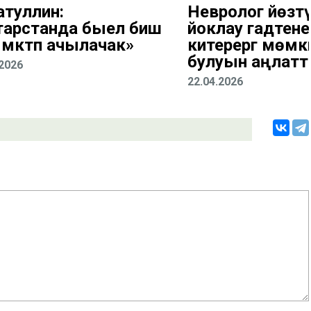
атуллин:
Невролог йөзтү
тарстанда быел биш
йоклау гадәтенең 
 мәктәп ачылачак»
китерергә мөмк
булуын аңлат
.2026
22.04.2026