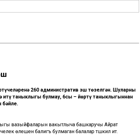
шә
түчеләренә 260 административ эш төзелгән. Шуларның
арә итү таныклыгы булмау, 6сы – йөртү таныклыгыннан
 бәйле.
лыгы вазыйфаларын вакытлыча башкаручы Айрат
пчелек өлешен балигъ булмаган балалар тәшкил итә.