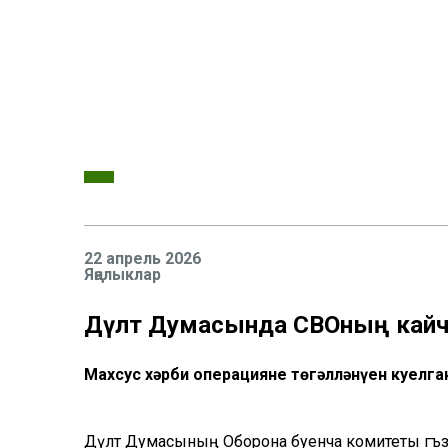
22 апрель 2026
Яңалыклар
Дәүләт Думасында СВОның кайчан
Махсус хәрби операциянең төгәлләнүен куелга
Дәүләт Думасының Оборона буенча комитеты әгъзас