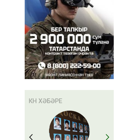
КӨН ХӘБӘРЕ