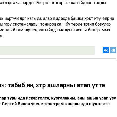
ларга чакырды. Бигрәк тә юл хәрәкәте кагыйдәләрен аңлы
 йөртүчеләргә кагыла, алар видеода башка хәрәкәт итүчеләрне
чыгару системалары, тонировка – бу төрле тәртип бозулар
 мондый гамәлләрнең кагыйдәдә тыелуын яхшы беләләр, әмма
ин.
рә»: табиб иң хәтәр ашларны атап үтте
р турында искәртелсә, кузгалакны, аның ашын урап узу
г Сергей Вялов үзенең телеграм-каналында шул хакта