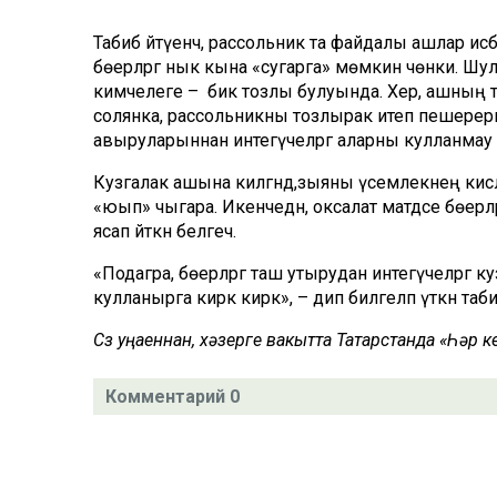
Табиб әйтүенчә, рассольник та файдалы ашлар исәб
бөерләргә нык кына «сугарга» мөмкин чөнки. Шу
кимчелеге – бик тозлы булуында. Хәер, ашның тоз
солянка, рассольникны тозлырак итеп пешерергә к
авыруларыннан интегүчеләргә аларны кулланмау хә
Кузгалак ашына килгәндә,зыяны үсемлекнең кисл
«юып» чыгара. Икенчедән, оксалат матдәсе бөерлә
ясап әйткән белгеч.
«Подагра, бөерләргә таш утырудан интегүчеләргә к
кулланырга кирәк кирәк», – дип билгеләп үткән таби
Сүз уңаеннан, хәзерге вакытта Татарстанда «Һәр
Комментарий 0