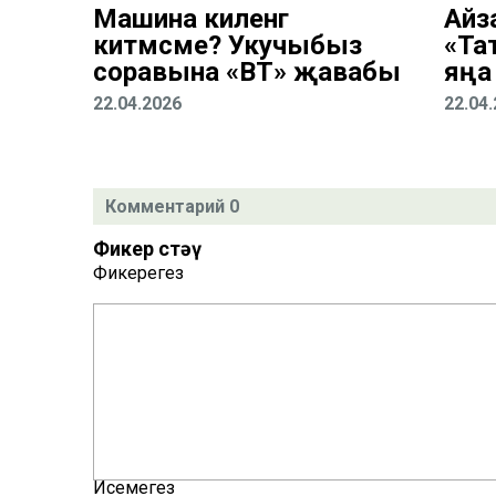
Машина киленгә
Айз
китмәсме? Укучыбыз
«Та
соравына «ВТ» җавабы
яңа
22.04.2026
22.04
Комментарий 0
Фикер өстәү
Фикерегез
Исемегез