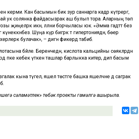
енә керми. Кан басымын бик зур саннарга кадәр күтәрергә,
лай ук солянка файдасызрак аш булып тора. Аларның төп
ы җиңелрәк икән, әлләни борчыласы юк. «Әмма гадәттә без
үнеккәнбез. Шуңа күрә бигрәк тә гипертониядән, бөер
ерлерәк булачак», – дигән фикердә табиб.
отасына бәйле. Беренчедән, кислота кальцийны сөякләрдән
рдә пәке кебек үткен ташлар барлыкка китерә, дип басым
узгалак кына түгел, яшел төстәге башка яшелчәне дә саграк
б.
 кешегә сәламәтлек» төбәк проекты гамәлгә ашырыла.