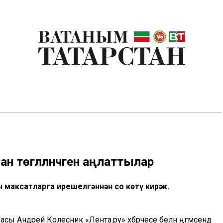
 төгәлләнәчәген аңлаттылар
н максатларга ирешелгәннән соң көтү кирәк.
ы Андрей Колесник «Лента.ру» хәбәрчесе белән әңгәмәсендә