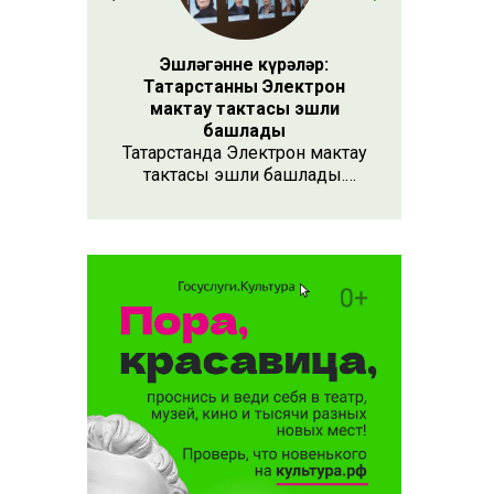
бән
нәрсәләргә
Эшләгәнне күрәләр:
ин
Татарстанның Электрон
ты
мактау тактасы эшли
башлады
Татарстанда Электрон мактау
тактасы эшли башлады.
Хезмәтенә күрә хөрмәт
күрсәтүнең заманча алымы
бу. Анда 15 меңнән артык
кеше турында мәгълүмат
тупланган. Исемлекне ел
саен яңартып торачаклар.
Лаеклыларга исә махсус
таныклык та бирәчәкләр.