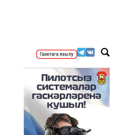
Газетага язылу