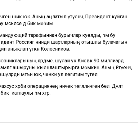
чәгенә шик юк. Аның аңлатып үтүенчә, Президент куйган
мәсьәләсе дә бик мөһим.
мандующий тарафыннан бурычлар куелды, һәм бу
, Президент Россиягә нинди шартларның отышлы булачагын
 дип аныклап үткән Колесников.
оюзникларының ярдәме, шулай ук Киевкә 90 миллиард
гамәлгә ашыруны кыенлаштырырга мөмкин. Аның әйтүенчә,
ләрдән мәгънә юк, чөнки ул легитим түгел.
сус хәрби операциянең ничек төгәлләнәчәген белә. Дәүләт
 бик катлаулы һәм хәтәр.