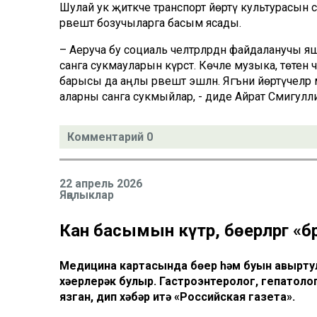
Шулай ук җитәкче транспорт йөртү культурасын сак
рәвештә бозучыларга басым ясады.
– Аеруча бу социаль челтәрләрдән файдаланучы яшь
санга сукмауларын күрсәтә. Көчле музыка, төтен 
барысы да аңлы рәвештә эшләнә. Ягъни йөртүчеләр
аларны санга сукмыйлар, - диде Айрат Сәмигулл
Комментарий 0
22 апрель 2026
Яңалыклар
Кан басымын күтәрә, бөерләргә «бә
Медицина картасында бөер һәм буын авыртула
хәерлерәк булыр. Гастроэнтеролог, гепатоло
язган, дип хәбәр итә «Российская газета».