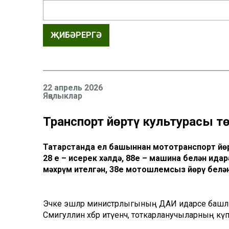
ҖИБӘРЕРГӘ
22 апрель 2026
Яңалыклар
Транспорт йөртү культурасы тө
Татарстанда ел башыннан мототранспорт йөр
28 е – исерек хәлдә, 88е – машина белән ид
мәхрүм ителгән, 38е мотошлемсыз йөрү белән
Эчке эшләр министрлыгының ДАИ идарәсе баш
Сәмигуллин хәбәр итүенчә, тоткарланучыларның кү