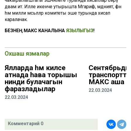
чакырылыштагы эшчәнлеге турында хисаплар бирү
дәвам итә. Илле икенче утырышта Мәгариф, мәдәният, фән
һәм милли мәсьәләләр комитеты эше турында хисап
каралачак.
БЕЗНЕҢ МАКС КАНАЛЫНА
ЯЗЫЛЫГЫЗ
!
Охшаш язмалар
Ялларда һәм киләсе
Сентябрьдән
атнада һава торышы
транспортта 
нинди булачагын
МАКС аша тү
фаразладылар
22.03.2024
22.03.2024
Комментарий 0