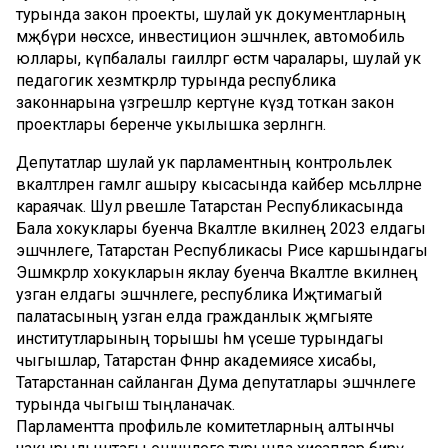
турында закон проекты, шулай ук документларның
мәҗбүри нөсхәсе, инвестицион эшчәнлек, автомобиль
юллары, күпбалалы гаиләләргә өстәмә чаралары, шулай ук
педагогик хезмәткәрләр турында республика
законнарына үзгәрешләр кертүне күздә тоткан закон
проектлары беренче укылышка әзерләнгән.
Депутатлар шулай ук парламентның контрольлек
вәкаләтләрен гамәлгә ашыру кысасында кайбер мәсьәләләрне
караячак. Шул рәвешле Татарстан Республикасында
Бала хокуклары буенча Вәкаләтле вәкилнең 2023 елдагы
эшчәнлеге, Татарстан Республикасы Рәисе каршындагы
Эшмәкәрләр хокукларын яклау буенча Вәкаләтле вәкилнең
узган елдагы эшчәнлеге, республика Иҗтимагый
палатасының узган елда гражданлык җәмгыяте
институтларының торышы һәм үсеше турындагы
чыгышлар, Татарстан Фәннәр академиясе хисабы,
Татарстаннан сайланган Дума депутатлары эшчәнлеге
турында чыгыш тыңланачак.
Парламентта профильле комитетларның алтынчы