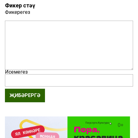
Фикер өстәү
Фикерегез
Исемегез
ҖИБӘРЕРГӘ