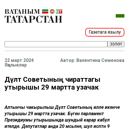
Газетага язылу
ЭЗЛӘҮ
22 март 2024
Валентина Семенова
Яңалыклар
Дәүләт Советының чираттагы
утырышы 29 мартта узачак
Алтынчы чакырылыш Дәүләт Советының илле икенче
утырышы 29 мартта узачак. Бүген парламент
Президиумы утырышында шундый карар кабул
ителде. Депутатлар анда 20 мәсьәләне, шул исәптән 9