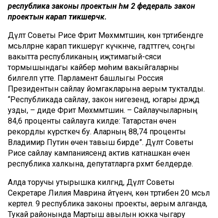
республика законы проектын һәм 2 федераль закон
проектын карап тикшерәчәк.
Дәүләт Советы Рәисе Фәрит Мөхәммәтшин, көн тәртибендәге
мәсьәләләрне карап тикшерүгә күчкәнче, гадәттәгечә, соңгы
вакытта республиканың иҗтимагый-сәяси
тормышындагы кайбер мөһим вакыйгаларны
билгеләп үтте. Парламент башлыгы Россия
Президентын сайлау йомгакларына аерым тукталды.
“Республикада сайлау, закон нигезендә, югары дәрәҗәдә
узды, – диде Фәрит Мөхәммәтшин. – Сайлаучыларның
84,6 проценты сайлауга килде: Татарстан өчен
рекордлы күрсәткеч бу. Аларның 88,74 проценты
Владимир Путин өчен тавыш бирде”. Дәүләт Советы
Рәисе сайлау кампаниясендә актив катнашкан өчен
республика халкына, депутатларга рәхмәт белдерде.
Алда торучы утырышка килгәндә, Дәүләт Советы
Секретаре Лилия Маврина әйтүенчә, көн тәртибенә 20 мәсьәлә
кертелә. 9 республика законы проекты, аерым алганда,
Тукай районында Мартыш авылын юкка чыгару