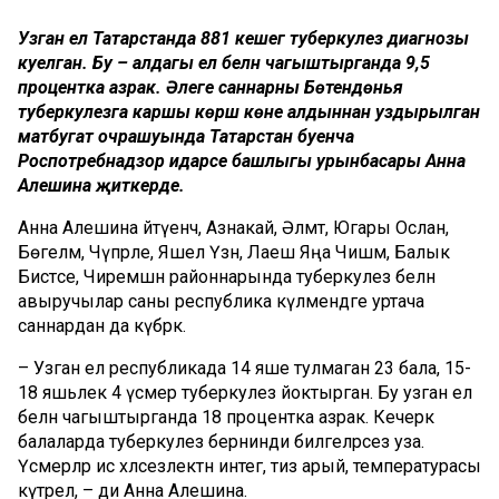
Узган ел Татарстанда 881 кешегә туберкулез диагнозы
куелган. Бу – алдагы ел белән чагыштырганда 9,5
процентка азрак. Әлеге саннарны Бөтендөнья
туберкулезга каршы көрәш көне алдыннан уздырылган
матбугат очрашуында Татарстан буенча
Роспотребнадзор идарәсе башлыгы урынбасары Анна
Алешина җиткерде.
Анна Алешина әйтүенчә, Азнакай, Әлмәт, Югары Ослан,
Бөгелмә, Чүпрәле, Яшел Үзән, Лаеш Яңа Чишмә, Балык
Бистәсе, Чиремшән районнарында туберкулез белән
авыручылар саны республика күләмендәге уртача
саннардан да күбрәк.
– Узган ел республикада 14 яше тулмаган 23 бала, 15-
18 яшьлек 4 үсмер туберкулез йоктырган. Бу узган ел
белән чагыштырганда 18 процентка азрак. Кечерәк
балаларда туберкулез бернинди билгеләрсез уза.
Үсмерләр исә хәлсезлектән интегә, тиз арый, температурасы
күтәрелә, – ди Анна Алешина.