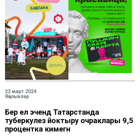
22 март 2024
Яңалыклар
Бер ел эчендә Татарстанда
туберкулез йоктыру очраклары 9,5
процентка кимегән