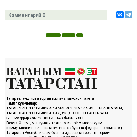
Комментарий 0
Татар телендә чыга торган иҗтимагый-сәяси газета.
Гамәлгә куючылар:
ТАТАРСТАН РЕСПУБЛИКАСЫ МИНИСТРЛАР КАБИНЕТЫ АППАРАТЫ,
ТАТАРСТАН РЕСПУБЛИКАСЫ ДӘҮЛӘТ СОВЕТЫ АППАРАТЫ.
Баш мөхәррир ФАЗУЛЛИН ИЛНАЗ ФАИС УЛЫ.
Газета Элемтә, мәгълүмати технологияләр һәм массакүләм
коммуникацияләр өлкәсендә күзәтчелек буенча федераль хезмәтенең
Татарстан Республикасы буенча идарәсендә теркәлгән. Теркәлү