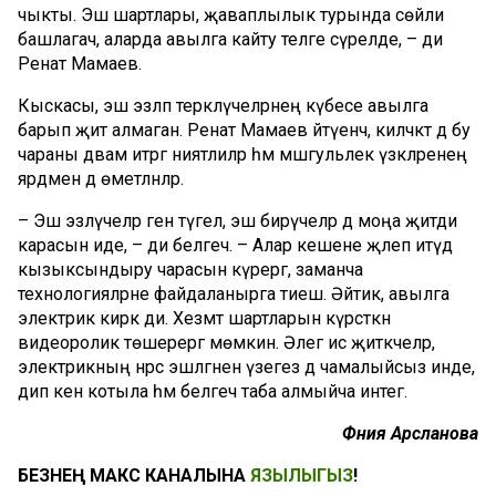
чыкты. Эш шартлары, җаваплылык турында сөйли
башлагач, аларда авылга кайту теләге сүрелде, – ди
Ренат Мамаев.
Кыскасы, эш эзләп теркәлүчеләрнең күбесе авылга
барып җитә алмаган. Ренат Мамаев әйтүенчә, киләчәктә дә бу
чараны дәвам итәргә ниятлиләр һәм мәшгульлек үзәкләренең
ярдәменә дә өметләнәләр.
– Эш эзләүчеләр генә түгел, эш бирүчеләр дә моңа җитди
карасын иде, – ди белгеч. – Алар кешене җәлеп итүдә
кызыксындыру чарасын күрергә, заманча
технологияләрне файдаланырга тиеш. Әйтик, авылга
электрик кирәк ди. Хезмәт шартларын күрсәткән
видеоролик төшерергә мөмкин. Әлегә исә җитәкчеләр,
электрикның нәрсә эшләгәнен үзегез дә чамалыйсыз инде,
дип кенә котыла һәм белгеч таба алмыйча интегә.
Фәния Арсланова
БЕЗНЕҢ МАКС КАНАЛЫНА
ЯЗЫЛЫГЫЗ
!