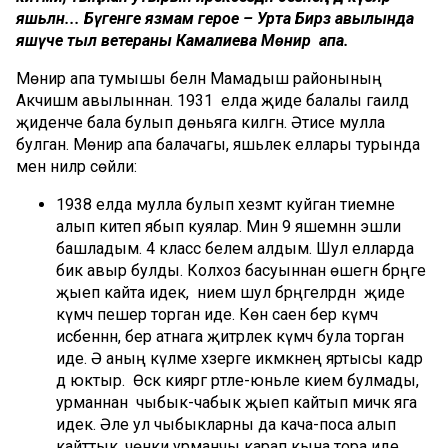
яшьләнә... Бүгенге язмам герое – Урта Бирәзә авылында
яшәүче тыл ветераны Камалиева Мөнирә апа.
Мөнирә апа тумышы белән Мамадыш районының
Акчишмә авылыннан. 1931 елда җиде балалы гаиләдә
җиденче бала булып дөньяга килгән. Әтисе мулла
булган. Мөнирә апа балачагы, яшьлек еллары турында
менә ниләр сөйли:
1938 елда мулла булып хезмәт куйган әтиемне
алып китеп ябып куялар. Мин 9 яшемнән эшли
башладым. 4 класс белем алдым. Шул елларда
бик авыр булды. Колхоз басуыннан өшегән бәрәңге
җыеп кайта идек, ә әнием шул бәрәңгеләрдән җиде
күмәч пешерә торган иде. Көн саен бер күмәч
исәбеннән, бер атнага җитәрлек күмәч була торган
иде. Ә аның күләме хәзерге икмәкнең яртысы кадәр
дә юктыр. Өскә кияргә рәтле-юньле кием булмады,
урманнан чыбык-чабык җыеп кайтып мичкә яга
идек. Әле ул чыбыкларны да кача-поса алып
кайттык, чөнки урманчы карап кына тора иде.