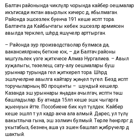
Балтач районында чикләүләр чорында кайбер оешмалар
икътисади яктан авырлык кичерсә дә, ябылмаган.
Районда эшсезлек буенча 191 кеше исәптә тора.
Балтачта да Кайбычтагы кебек эшсезләр армиясен
авылда теркәлеп, шәһәрдә яшәүчеләр арттырган.
– Районда зур производстволар булмаса да,
вакансияләрнең беткәне юк, – ди Балтач районы
мәшгульлек үзәге җитәкчесе Алмаз Нургалиев. – Авыл
хуҗалыгы, төзелеш, сату-алу оешмалары буш
урыннар турында гел җиткереп тора. Шәһәрдә
эшләүчеләрне авылга кайтару җиңел түгел. Бездә исәптә
торучыларның 80 проценты – шундый кешеләр.
Казанда эш урыннары яңадан ачылгач, исәптән төшә
башладылар. Бу атнада 15ләп кеше эшкә чыгарга
җыенуын әйтте. Пособиене бик күп түләдек. Кайбер
кеше эшләп тә ул кадәр акча ала алмый. Дөрес, ул түләү
вакытлыча гына, эш эзләмичә булмый. Төрле һөнәрләргә дә
укытабыз, безнең аша үз эшен башлап җибәрүчеләр дә
шактый.