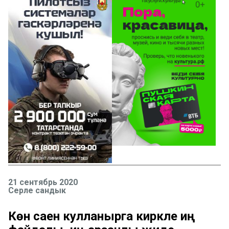
21 сентябрь 2020
Серле сандык
Көн саен кулланырга кирәкле иң