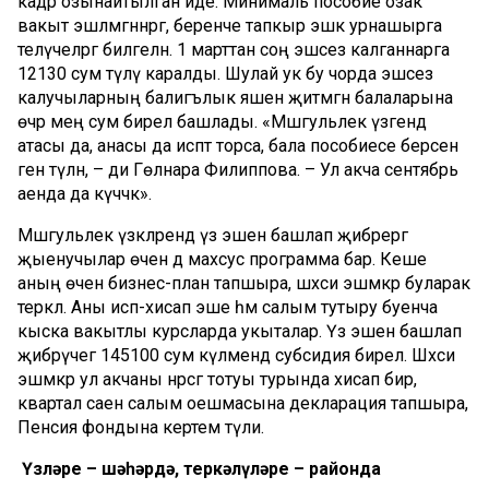
кадәр озынайтылган иде. Минималь пособие озак
вакыт эшләмәгәннәргә, беренче тапкыр эшкә урнашырга
теләүчеләргә билгеләнә. 1 марттан соң эшсез калганнарга
12130 сум түләү каралды. Шулай ук бу чорда эшсез
калучыларның балигълык яшенә җитмәгән балаларына
өчәр мең сум бирелә башлады. «Мәшгульлек үзәгендә
атасы да, анасы да исәптә торса, бала пособиесе берсенә
генә түләнә, – ди Гөлнара Филиппова. – Ул акча сентябрь
аенда да күчәчәк».
Мәшгульлек үзәкләрендә үз эшен башлап җибәрергә
җыенучылар өчен дә махсус программа бар. Кеше
аның өчен бизнес-план тапшыра, шәхси эшмәкәр буларак
теркәлә. Аны исәп-хисап эше һәм салым тутыру буенча
кыска вакытлы курсларда укыталар. Үз эшен башлап
җибәрүчегә 145100 сум күләмендә субсидия бирелә. Шәхси
эшмәкәр ул акчаны нәрсәгә тотуы турында хисап бирә,
квартал саен салым оешмасына декларация тапшыра,
Пенсия фондына кертем түли.
Үзләре – шәһәрдә, теркәлүләре – районда