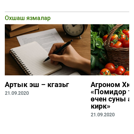
Охшаш язмалар
Артык эш – кәгазьгә
Агроном Хәк
«Помидор т
21.09.2020
өчен суны аз
кирәк»
21.09.2020