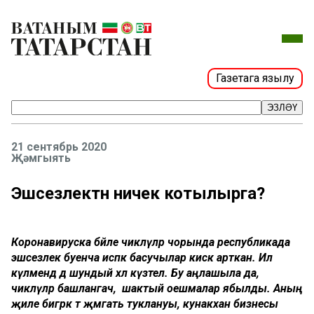
Газетага язылу
ЭЗЛӘҮ
21 сентябрь 2020
Җәмгыять
Эшсезлектән ничек котылырга?
Коронавируска бәйле чикләүләр чорында республикада
эшсезлек буенча исәпкә басучылар кисәк арткан. Ил
күләмендә дә шундый хәл күзәтелә. Бу аңлашыла да,
чикләүләр башлангач, шактый оешмалар ябылды. Аның
җиле бигрәк тә җәмәгать туклануы, кунакханә бизнесы