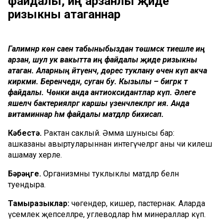
файдалы, иң арзанлы җиде
ризыкны атаганнар
Галимнәр көн саен табыныбыздан төшмәскә тиешле иң
арзан, шул ук вакытта иң файдалы җиде ризыкны
атаган. Аларның әйтүенчә, дөрес туклану өчен күп акча
кирәкми. Беренчедән, суган бу. Кызылы – бигрәк тә
файдалы. Чөнки анда антиоксидантлар күп. Әлеге
яшелчә бактерияләргә каршы үзенчәлекләргә ия. Анда
витаминнар һәм файдалы матдәләр бихисап.
Кәбестә.
Рактан саклый. Әмма шунысы бар:
ашказаны авыртуларыннан интегүчеләргә аны чи килеш
ашамау хәерле.
Бәрәңге.
Организмны туклыклы матдәләр белән
туендыра.
Тамыразыклар:
чөгендер, кишер, пастернак. Аларда
үсемлек җепселләре, углеводлар һәм минераллар күп.