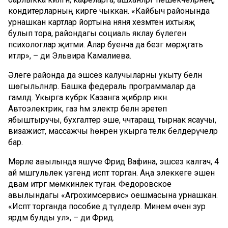
кондитерларның кирәге чыккан. «Кайбыч районында
урнашкан картлар йортына няня хезмәтенә ихтыяҗ
булып тора, райондагы социаль яклау бүлегенә
психологлар җитми. Алар буенча да безгә мөрәҗәгать
итәләр», – ди Эльвира Камалиева.
Әлеге районда да эшсез калучыларны укыту белән
шөгыльләнәләр. Башка федераль программалар да
гамәлдә. Укырга күбрәк Казанга җибәрәләр икән.
Автоэлектрик, газ һәм электр белән эретеп
ябыштыручы, бухгалтер эше, чәчтараш, тырнак ясаучы,
визажист, массажчы һөнәренә укырга теләк белдерүчеләр
бар.
Мөрәле авылында яшәүче Фәридә Вафина, эшсез калгач, 4
ай мәшгульлек үзәгендә исәптә торган. Аңа элеккеге эшен
дәвам итәргә мөмкинлек туган. Федоровское
авылындагы «Агрохимсервис» оешмасына урнашкан.
«Исәптә торганда пособие дә түләделәр. Минем өчен зур
ярдәм булды ул», – ди Фәридә.