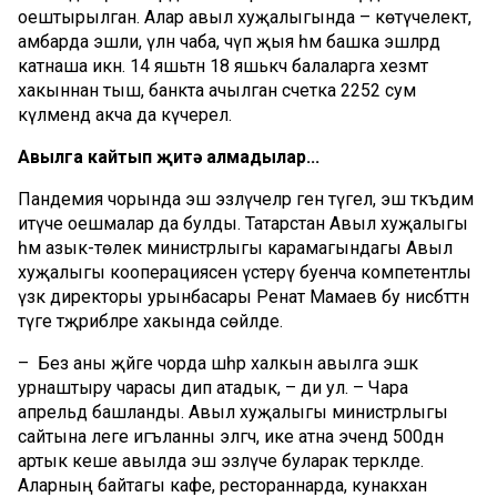
оештырылган. Алар авыл хуҗалыгында – көтүчелектә,
амбарда эшли, үлән чаба, чүп җыя һәм башка эшләрдә
катнаша икән. 14 яшьтән 18 яшькәчә балаларга хезмәт
хакыннан тыш, банкта ачылган счетка 2252 сум
күләмендә акча да күчерелә.
Авылга кайтып җитә алмадылар...
Пандемия чорында эш эзләүчеләр генә түгел, эш тәкъдим
итүче оешмалар да булды. Татарстан Авыл хуҗалыгы
һәм азык-төлек министрлыгы карамагындагы Авыл
хуҗалыгы кооперациясен үстерү буенча компетентлы
үзәк директоры урынбасары Ренат Мамаев бу нисбәттән
тәүге тәҗрибәләре хакында сөйләде.
– Без аны җәйге чорда шәһәр халкын авылга эшкә
урнаштыру чарасы дип атадык, – ди ул. – Чара
апрельдә башланды. Авыл хуҗалыгы министрлыгы
сайтына әлеге игъланны элгәч, ике атна эчендә 500дән
артык кеше авылда эш эзләүче буларак теркәлде.
Аларның байтагы кафе, рестораннарда, кунакханә