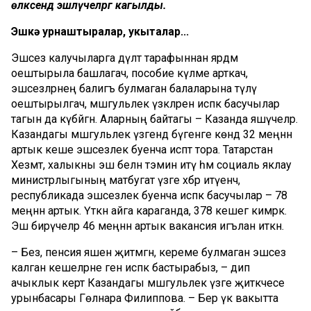
өлкәсендә эшләүчеләргә кагылды.
Эшкә урнаштыралар, укыталар...
Эшсез калучыларга дәүләт тарафыннан ярдәм
оештырыла башлагач, пособие күләме арткач,
эшсезләрнең балигъ булмаган балаларына түләү
оештырылгач, мәшгульлек үзәкләренә исәпкә басучылар
тагын да күбәйгән. Аларның байтагы – Казанда яшәүчеләр.
Казандагы мәшгульлек үзәгендә бүгенге көндә 32 меңнән
артык кеше эшсезлек буенча исәптә тора. Татарстан
Хезмәт, халыкны эш белән тәэмин итү һәм социаль яклау
министрлыгының матбугат үзәге хәбәр итүенчә,
республикада эшсезлек буенча исәпкә басучылар – 78
меңнән артык. Үткән айга караганда, 378 кешегә кимрәк.
Эш бирүчеләр 46 меңнән артык вакансия игълан иткән.
– Без, пенсия яшенә җитмәгән, кереме булмаган эшсез
калган кешеләрне генә исәпкә бастырабыз, – дип
ачыклык кертә Казандагы мәшгульлек үзәге җитәкчесе
урынбасары Гөлнара Филиппова. – Бер үк вакытта