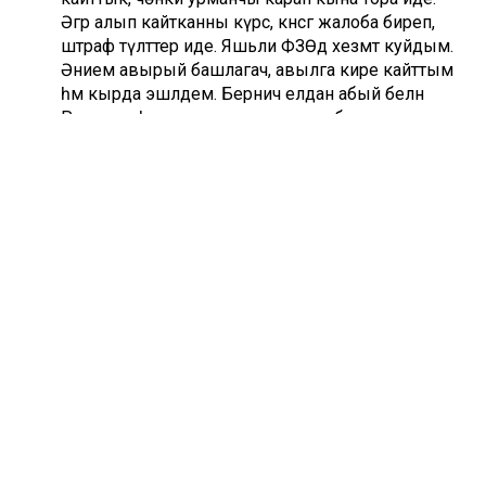
Әгәр алып кайтканны күрсә, кәнсәгә жалоба биреп,
штраф түләттерә иде. Яшьли ФЗӨдә хезмәт куйдым.
Әнием авырый башлагач, авылга кире кайттым
һәм кырда эшләдем. Берничә елдан абый белән
Ростов шәһәренә китеп, мотористка булып эшкә
урнаштым. Шунда бер яшь, чибәр генә Азат исемле
егет белән танышып, кавышып куйдык. Азат төп
чыгышы белән Урта Бирәзә авылыныкы булгач,
лаеклы ялга чыккач, бу авылга күченеп кайттык
һәм аның вафатына кадәр күп еллар бергә яшәдек.
Бүген җиде баладан бер үзем исән», – дип
сөйләгәндә, Мөнирә апа күз яшьләреннән тыела
алмады...
Сүз уңаеннан, 2020 елның март аенда Урта Бирәзә
авылы мәктәбендә укытучылар, укучылар һәм китапханәче
белән берлектә тыл ветераны Мөнирә апа Камалиева
белән очрашу булып узган иде. Әлеге очрашуда да
Мөнирә апа безгә үз башыннан үткәннәрне сөйләде,
ризыкның, гомернең, туганнарның кадерен белергә