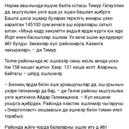
Норма авылында яшәүче балта остасы Тимур Гатауллин
да, мәшгульлек үзәге аша үз эшен башлап җибәргән.
Башта шәхси эшмәкәр буларак теркәлгән, аннары үзенә
каралган 145100 сум акчага эш кораллары сатып
алган. «Моңа кадәр хөкүмәттән андый ярдәм күргән юк иде.
Йорт өчен баскычлар эшлим. Ул акча эшне җәелдерергә
әйбәт булды. Заказлар күп: районнарга, Казанга
чакыралар», – ди Тимур.
Теләче районында исә эшсезләр саны июль аенда үскән
һәм 158 кешегә җиткән. Хәзер 131 кеше исәптә. Аларның
байтагы – шәһәрдә эшләүчеләр.
– Безнең ярдәм белән эшкә урнашучылар да, эш урынын
үзләре тапканнар да бар, – ди Теләче районы мәшгульлек
үзәге җитәкчесе Айдар Галимҗанов. – Күп кешене
укырга җибәрдек. Районда пластик эшләнмәләр чыгаручы
«Энергопласт» оешмасын да эшчеләр белән тәэмин итеп
торабыз.
Районда җәйге чорда балаларны эшле итү дә әйбәт