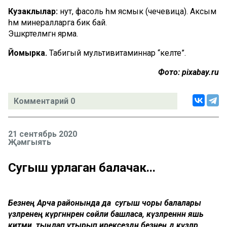
Кузаклылар:
нут, фасоль һәм ясмык (чечевица). Аксым
һәм минералларга бик бай.
Эшкәртелмәгән ярма.
Йомырка.
Табигый мультивитаминнар “келәте”.
Фото: pixabay.ru
Комментарий 0
21 сентябрь 2020
Җәмгыять
Сугыш урлаган балачак...
Безнең Арча районында да сугыш чоры балалары
үзләренең күргәннәрен сөйли башласа, күзләреннән яшь
китми, тыңлап утырып ирексездән безнең дә күзләр