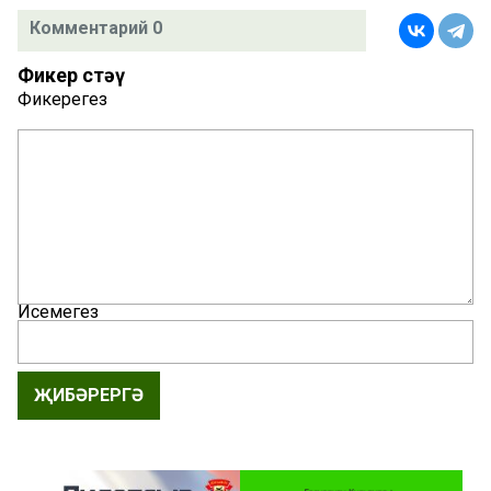
Комментарий 0
Фикер өстәү
Фикерегез
Исемегез
ҖИБӘРЕРГӘ