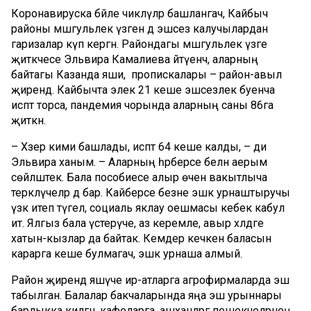
Коронавируска бәйле чикләүләр башлангач, Кайбыч
районы мәшгульлек үзәгенә дә эшсез калучылардан
гаризалар күп кергән. Райондагы мәшгульлек үзәге
җитәкчесе Эльвира Камалиева әйтүенчә, аларның
байтагы Казанда яши, ә пропискалары – район-авыл
җирендә. Кайбычта элек 21 кеше эшсезлек буенча
исәптә торса, пандемия чорында аларның саны 86га
җиткән.
– Хәзер кими башлады, исәптә 64 кеше калды, – ди
Эльвира ханым. – Аларның һәрберсе белән аерым
сөйләштек. Бала пособиесе алыр өчен вакытлыча
теркәлүчеләр дә бар. Кайберсе безне эшкә урнаштыручы
үзәк итеп түгел, социаль яклау оешмасы кебек кабул
итә. Ялгыз бала үстерүче, аз керемле, авыр хәлдәге
хатын-кызлар да байтак. Кемдер кечкенә баласын
карарга кеше булмагач, эшкә урнаша алмый.
Район җирендә яшәүче ир-атларга агрофирмаларда эш
табылган. Балалар бакчаларында яңа эш урыннары
барлыкка килгән, кафеларга, ашханәләргә пешекчеләрнең,