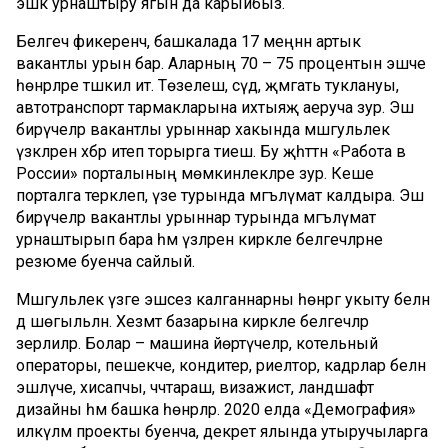
эшкә урнаштыру ягын да карыйбыз.
Белгеч фикеренчә, башкалада 17 меңнән артык
вакантлы урын бар. Аларның 70 – 75 процентын эшче
һөнәрләре тәшкил итә. Төзелеш, сәүдә, җәмәгать туклануы,
автотранспорт тармакларына ихтыяҗ аеруча зур. Эш
бирүчеләр вакантлы урыннар хакында мәшгульлек
үзәкләренә хәбәр итеп торырга тиеш. Бу җәһәттән «Работа в
России» порталының мөмкинлекләре зур. Кеше
порталга теркәлеп, үзе турында мәгълүмат калдыра. Эш
бирүчеләр вакантлы урыннар турында мәгълүмат
урнаштырып бара һәм үзләренә кирәкле белгечләрне
резюме буенча сайлый.
Мәшгульлек үзәге эшсез калганнарны һөнәргә укыту белән
дә шөгыльләнә. Хезмәт базарына кирәкле белгечләр
әзерлиләр. Болар – машина йөртүчеләр, котельный
операторы, пешекче, кондитер, риелтор, кадрлар белән
эшләүче, хисапчы, чәчтараш, визажист, ландшафт
дизайны һәм башка һөнәрләр. 2020 елда «Демография»
илкүләм проекты буенча, декрет ялында утыручыларга