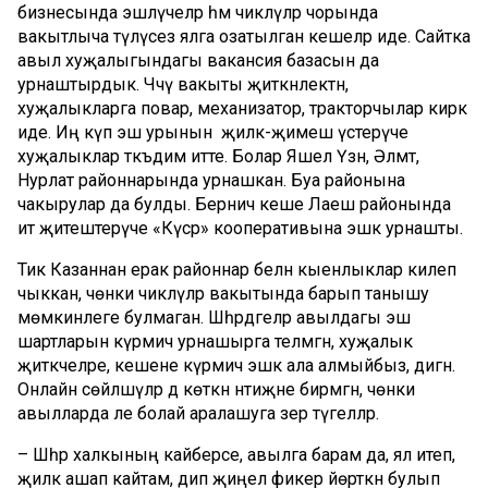
бизнесында эшләүчеләр һәм чикләүләр чорында
вакытлыча түләүсез ялга озатылган кешеләр иде. Сайтка
авыл хуҗалыгындагы вакансия базасын да
урнаштырдык. Чәчү вакыты җиткәнлектән,
хуҗалыкларга повар, механизатор, тракторчылар кирәк
иде. Иң күп эш урынын җиләк-җимеш үстерүче
хуҗалыклар тәкъдим итте. Болар Яшел Үзән, Әлмәт,
Нурлат районнарында урнашкан. Буа районына
чакырулар да булды. Берничә кеше Лаеш районында
ит җитештерүче «Кәүсәр» кооперативына эшкә урнашты.
Тик Казаннан ерак районнар белән кыенлыклар килеп
чыккан, чөнки чикләүләр вакытында барып танышу
мөмкинлеге булмаган. Шәһәрдәгеләр авылдагы эш
шартларын күрмичә урнашырга теләмәгән, хуҗалык
җитәкчеләре, кешене күрмичә эшкә ала алмыйбыз, дигән.
Онлайн сөйләшүләр дә көткән нәтиҗәне бирмәгән, чөнки
авылларда әле болай аралашуга әзер түгелләр.
– Шәһәр халкының кайберсе, авылга барам да, ял итеп,
җиләк ашап кайтам, дип җиңел фикер йөрткән булып