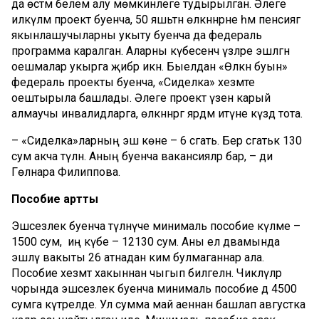
да өстәмә белем алу мөмкинлеге тудырылган. Әлеге
илкүләм проект буенча, 50 яшьтән өлкәннәрне һәм пенсиягә
якынлашучыларны укыту буенча да федераль
программа каралган. Аларны күбесенчә үзләре эшләгән
оешмалар укырга җибәрә икән. Быелдан «Өлкән буын»
федераль проекты буенча, «Сиделка» хезмәте
оештырыла башлады. Әлеге проект үзен карый
алмаучы инвалидларга, өлкәннәргә ярдәм итүне күздә тота.
– «Сиделка»ларның эш көне – 6 сәгать. Бер сәгатькә 130
сум акча түләнә. Аның буенча вакансияләр бар, – ди
Гөлнара Филиппова.
Пособие артты
Эшсезлек буенча түләнүче минималь пособие күләме –
1500 сум, ә иң күбе – 12130 сум. Аны ел дәвамында
эшләү вакыты 26 атнадан ким булмаганнар ала.
Пособие хезмәт хакыннан чыгып билгеләнә. Чикләүләр
чорында эшсезлек буенча минималь пособие дә 4500
сумга күтәрелде. Ул сумма май аеннан башлап августка