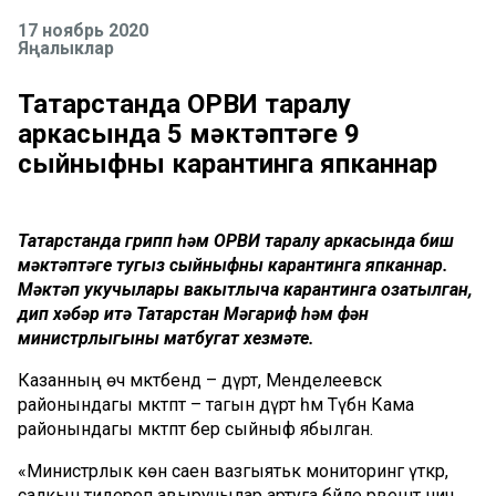
17 ноябрь 2020
Яңалыклар
Татарстанда ОРВИ таралу
аркасында 5 мәктәптәге 9
сыйныфны карантинга япканнар
Татарстанда грипп һәм ОРВИ таралу аркасында биш
мәктәптәге тугыз сыйныфны карантинга япканнар.
Мәктәп укучылары вакытлыча карантинга озатылган,
дип хәбәр итә Татарстан Мәгариф һәм фән
министрлыгының матбугат хезмәте.
Казанның өч мәктәбендә – дүрт, Менделеевск
районындагы мәктәптә – тагын дүрт һәм Түбән Кама
районындагы мәктәптә бер сыйныф ябылган.
«Министрлык көн саен вазгыятькә мониторинг үткәрә,
салкын тидереп авыручылар артуга бәйле рәвештә ничә