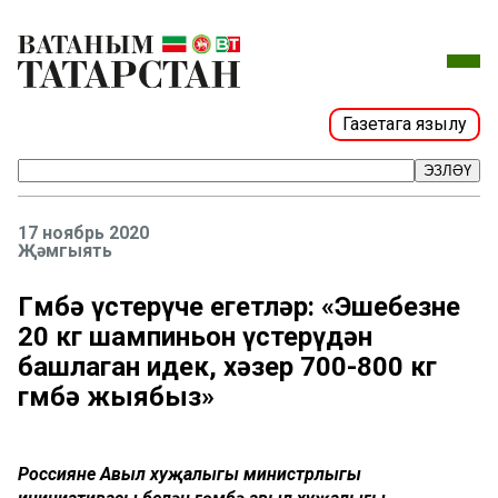
Газетага язылу
ЭЗЛӘҮ
17 ноябрь 2020
Җәмгыять
Гөмбә үстерүче егетләр: «Эшебезне
20 кг шампиньон үстерүдән
башлаган идек, хәзер 700-800 кг
гөмбә жыябыз»
Россиянең Авыл хуҗалыгы министрлыгы