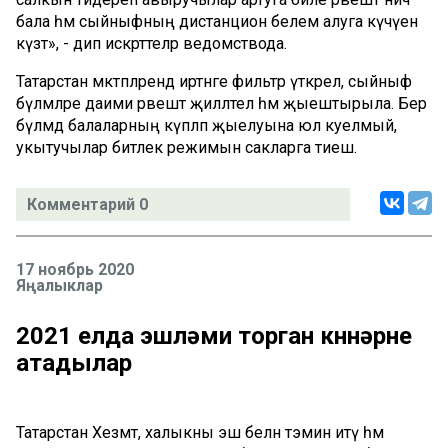
бала һәм сыйныфның дистанцион белем алуга күчүен
күзәтә», - дип искәрттеләр ведомствода.
Татарстан мәктәпләрендә иртәнге фильтр үткәрелә, сыйныф
бүлмәләре даими рәвештә җилләтелә һәм җыештырыла. Бер
бүлмәдә балаларның күпләп җыелуына юл куелмый,
укытучылар битлек режимын сакларга тиеш.
Комментарий 0
17 ноябрь 2020
Яңалыклар
2021 елда эшләми торган көннәрне
атадылар
Татарстан Хезмәт, халыкны эш белән тәэмин итү һәм