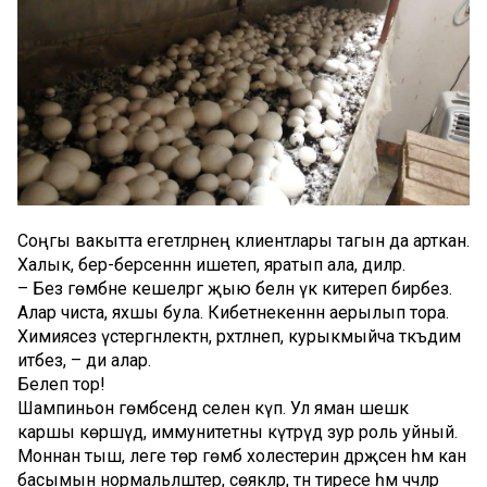
Соңгы вакытта егетләрнең клиентлары тагын да арткан.
Халык, бер-берсеннән ишетеп, яратып ала, диләр.
– Без гөмбәне кешеләргә җыю белән үк китереп бирәбез.
Алар чиста, яхшы була. Кибетнекеннән аерылып тора.
Химиясез үстергәнлектән, рәхәтләнеп, курыкмыйча тәкъдим
итәбез, – ди алар.
Белеп тор!
Шампиньон гөмбәсендә селен күп. Ул яман шешкә
каршы көрәшүдә, иммунитетны күтәрүдә зур роль уйный.
Моннан тыш, әлеге төр гөмбә холестерин дәрәҗәсен һәм кан
басымын нормальләштерә, сөякләр, тән тиресе һәм чәчләр