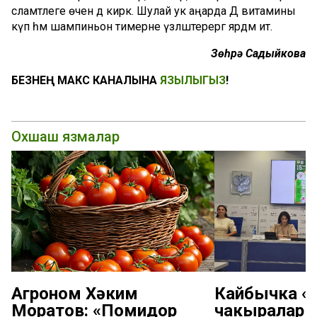
сәламәтлеге өчен дә кирәк. Шулай ук аңарда Д витамины
күп һәм шампиньон тимерне үзләштерергә ярдәм итә.
Зөһрә Садыйкова
БЕЗНЕҢ МАКС КАНАЛЫНА
ЯЗЫЛЫГЫЗ
!
Охшаш язмалар
Агроном Хәким
Кайбычка «К
Моратов: «Помидор
чакыралар