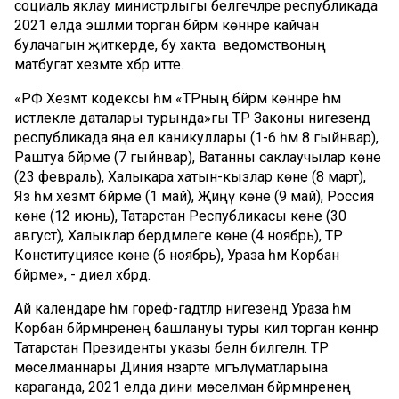
социаль яклау министрлыгы белгечләре республикада
2021 елда эшләми торган бәйрәм көннәре кайчан
булачагын җиткерде, бу хакта ведомствоның
матбугат хезмәте хәбәр итте.
«РФ Хезмәт кодексы һәм «ТРның бәйрәм көннәре һәм
истәлекле даталары турында»гы ТР Законы нигезендә
республикада яңа ел каникуллары (1-6 һәм 8 гыйнвар),
Раштуа бәйрәме (7 гыйнвар), Ватанны саклаучылар көне
(23 февраль), Халыкара хатын-кызлар көне (8 март),
Яз һәм хезмәт бәйрәме (1 май), Җиңү көне (9 май), Россия
көне (12 июнь), Татарстан Республикасы көне (30
август), Халыклар бердәмлеге көне (4 ноябрь), ТР
Конституциясе көне (6 ноябрь), Ураза һәм Корбан
бәйрәме», - диелә хәбәрдә.
Ай календаре һәм гореф-гадәтләр нигезендә Ураза һәм
Корбан бәйрәмнәренең башлануы туры килә торган көннәр
Татарстан Президенты указы белән билгеләнә. ТР
мөселманнары Диния нәзарәте мәгълүматларына
караганда, 2021 елда дини мөселман бәйрәмнәренең