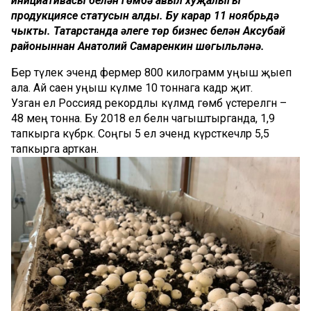
инициативасы белән гөмбә авыл хуҗалыгы
продукциясе статусын алды. Бу карар 11 ноябрьдә
чыкты. Татарстанда әлеге төр бизнес белән Аксубай
районыннан Анатолий Самаренкин шөгыльләнә.
Бер тәүлек эчендә фермер 800 килограмм уңыш җыеп
ала. Ай саен уңыш күләме 10 тоннага кадәр җитә.
Узган ел Россиядә рекордлы күләмдә гөмбә үстерелгән –
48 мең тонна. Бу 2018 ел белән чагыштырганда, 1,9
тапкырга күбрәк. Соңгы 5 ел эчендә күрсәткечләр 5,5
тапкырга арткан.