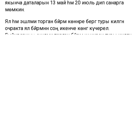
якынча даталарын 13 май һәм 20 июль дип санарга
мөмкин.
Ял һәм эшләми торган бәйрәм көннәре бергә туры килгән
очракта ял бәйрәмнән соң икенче көнгә күчерелә.
Гыйнварның эшләми торган бәйрәм көннәренә туры килгән
яллар гына искәрмә булып тора. Шулай итеп, яңа елда
түбәндәге ял көннәре: шимбә 2 гыйнвардан 5
ноябрь җомга көнгә, 3 гыйнвар якшәмбедән 31 декабрь
җомгага, шимбә 20 февральдән дүшәмбе 22 февральгә
күчерелгән.
Комментарий 0