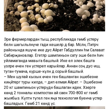
Эре фермерлардан тыш, республикада гөмбә үстерү
белән шөгыльләнүче гади кешеләр дә бар. Мәсәлән, Питрәч
районында яшәүче ике дус Айрат Габдуллин һәм Салават
Сабирҗановлар. Егетләр шампиньон сату эше белән һич
уйламаганда мавыга башлый. Ике ел элек башта
үзләре өчен генә үстереп карыйлар. Аннан соң дус-иш,
туган-тумача, күрше-күлән дә сорый башлый.
– Менә шулай кызык өчен генә башланган эшебезне
киңәйтергә туры килде, – дип елмая Айрат. – Эшебезне
20 кг шампиньон үстерүдән башлаган идек. Хәзерге
көндә 2 тонналы компостан ай саен 700-800 кг гөмбә
жыябыз. Күптән түгел генә яңа технология буенча үстерә
башладык. Гөмбә 21 көндә үсә.