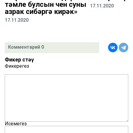
тәмле булсын өчен суны
17.11.2020
азрак сибәргә кирәк»
17.11.2020
Комментарий 0
Фикер өстәү
Фикерегез
Исемегез