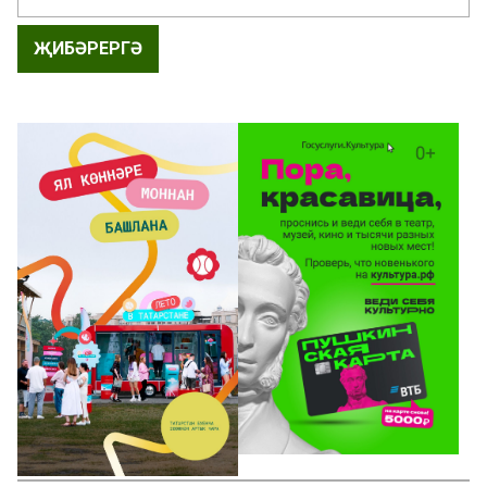
ҖИБӘРЕРГӘ