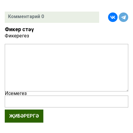
Комментарий 0
Фикер өстәү
Фикерегез
Исемегез
ҖИБӘРЕРГӘ