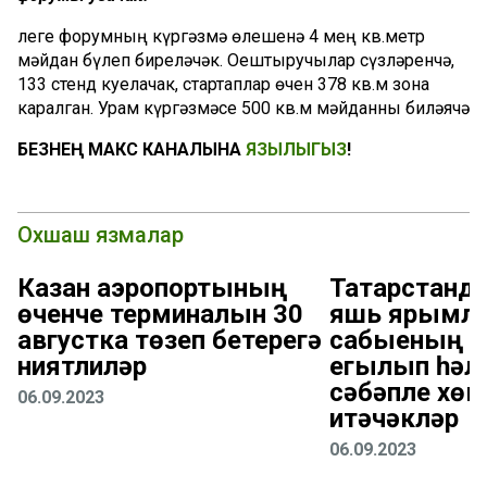
Әлеге форумның күргәзмә өлешенә 4 мең кв.метр
мәйдан бүлеп биреләчәк. Оештыручылар сүзләренчә,
133 стенд куелачак, стартаплар өчен 378 кв.м зона
каралган. Урам күргәзмәсе 500 кв.м мәйданны биләячә
БЕЗНЕҢ МАКС КАНАЛЫНА
ЯЗЫЛЫГЫЗ
!
Охшаш язмалар
Казан аэропортының
Татарстанд
өченче терминалын 30
яшь ярымл
августка төзеп бетерегә
сабыеның т
ниятлиләр
егылып һәл
сәбәпле хөк
06.09.2023
итәчәкләр
06.09.2023