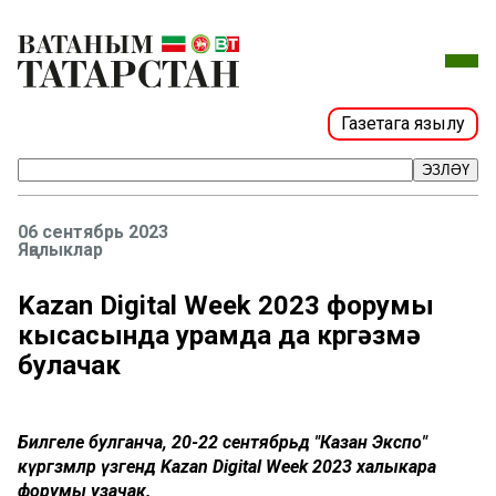
Газетага язылу
ЭЗЛӘҮ
06 сентябрь 2023
Яңалыклар
Kazan Digital Week 2023 форумы
кысасында урамда да күргәзмә
булачак
Билгеле булганча, 20-22 сентябрьдә "Казан Экспо"
күргәзмәләр үзәгендә Kazan Digital Week 2023 халыкара
форумы узачак.