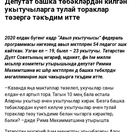
Депутат башка төбәкләрдән килгән
укытучыларга тулай тораклар
төзергә тәкъдим итте
2020 елдан бүгенгә кадәр “Авыл укытучысы” федераль
программасы нигезендә авыл мәктәпләренә 54 педагог эшкә
кайткан. Узган ел – 19, быел – 23 укытучы. Татарстан
Дәүләт Советының мәгариф, мәдәният, фән һәм милли
мәсьәләләр комитеты утырышында депутат Римма
Мөхәммәтшина исә шәһәр мәктәпләренә дә башка төбәкләрдән
мөгаллимнәрне эшкә чакырырга тәкъдим итте.
–Казанда яңа мәктәпләр төзелеп, укучылар саны
елдан-ел артып тора. Тагын 10 мең бала өстәлә.
Аларны укытыр өчен укытучылар кирәк. Безгә башка
төбәкләрдән күчеп килүче укытучылар өчен тулай
тораклар төзү тәкъдиме белән чыгарга кирәктер,
бәлки? –диде Рима Мөхәммәтшина утырышта.
Татарстан мәгариф һәм министры урынбасары Алсу