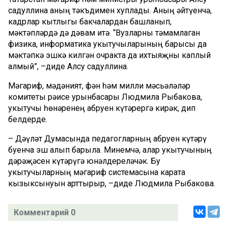
Әсадуллина аның тәкъдимен хуплады. Аның әйтүенчә,
кадрлар кытлыгы бакчалардан башланып,
мәктәпләрдә дә дәвам итә. “Вузларны тәмамлаган
физика, информатика укытучыларының барысы да
мәктәпкә эшкә килгән очракта да ихтыяҗны каплый
алмый”, –диде Алсу Әсадуллина.
Мәгариф, мәдәният, фән һәм милли мәсьәләләр
комитеты рәисе урынбасары Людмила Рыбакова,
укытучы һөнәренең абруен күтәрергә кирәк, дип
белдерде.
– Дәүләт Думасында педагогларның абруен күтәрү
буенча эш алып барыла. Минемчә, алар укытучының
дәрәҗәсен күтәрүгә юнәлдереләчәк. Бу
укытучыларның мәгариф системасына карата
кызыксынуын арттырыр, –диде Людмила Рыбакова.
Комментарий 0