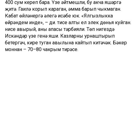
400 сум кереп бара. Үзе әйтмешли, бу акча яшәргә
җитә. Гаилә корып караган, әмма барып чыкмаган.
Кабат өйләнергә әлегә исәбе юк. «Ялгызлыкка
өйрәндем инде», – ди. Әтисе алты ел элек дөнья куйган.
Әнисе авырый, аны апасы тәрбияли. Төп нигездә
Искәндәр үзе генә яши. Казларны урнаштырып
бетергәч, кире туган авылына кайтып китәчәк. Бәкер
моннан – 70–80 чакрым тирәсе.