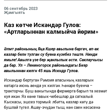
06 сентябрь 2023
Җәмгыять
Каз көтүче Искәндәр Гулов:
«Артларыннан калмыйча йөрим»
Әлмәт районының Яңа Кәшер авылына баргач, ап-ак
казлар белән тулган су буена күзебез төште. Нинди
ямьле! Авылга үзе бер җанлылык өсти. Саклаучысы
да бар. Ул – Лениногорск районындагы Бәкер
авылыннан килгән 45 яшь Искәндәр Гулов.
Искәндәр бертуган Рәмзия апасының казларын
көтәргә июнь аенда ук килгән. Һөнәре буенча –
тракторчы. Буш вакытында фермерга барып та хезмәт
куя икән. Яз көне тавык-чебешләр да саткалый.
Кыскасы, эшсез тормый. Әлбәттә, казлар көтү дә
бушлай түгел. Ашау-эчүдән тыш, көн саен кесәсенә