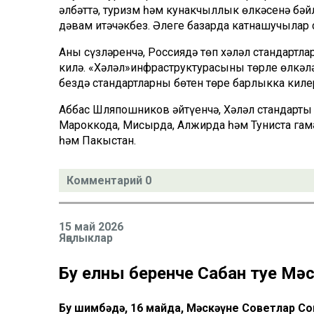
әлбәттә, туризм һәм кунакчыллык өлкәсенә бәй
дәвам итәчәкбез. Әлеге базарда катнашучылар 
Аның сүзләренчә, Россиядә төп хәләл стандартл
килә. «Хәләл»инфраструктурасының төрле өлкәл
бездә стандартларның бөтен төре барлыкка кил
Аббас Шляпошников әйтүенчә, Хәләл стандарты 
Мароккода, Мисырда, Алжирда һәм Туниста гам
һәм Пакыстан.
Комментарий 0
15 май 2026
Яңалыклар
Бу елның беренче Сабан туе Мә
Бу шимбәдә, 16 майда, Мәскәүнең Советлар 