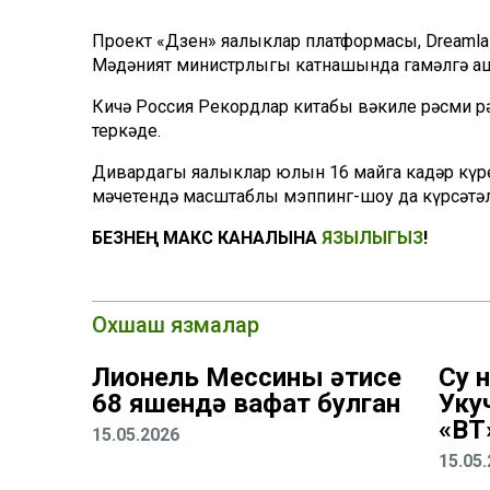
Проект «Дзен» яңалыклар платформасы, Dreaml
Мәдәният министрлыгы катнашында гамәлгә 
Кичә Россия Рекордлар китабы вәкиле рәсми р
теркәде.
Дивардагы яңалыклар юлын 16 майга кадәр кү
мәчетендә масштаблы мэппинг-шоу да күрсәтәл
БЕЗНЕҢ МАКС КАНАЛЫНА
ЯЗЫЛЫГЫЗ
!
Охшаш язмалар
Лионель Мессиның әтисе
Су 
68 яшендә вафат булган
Уку
«ВТ
15.05.2026
15.05