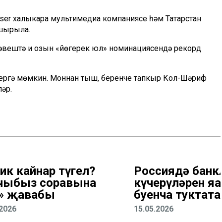
aser халыкара мультимедиа компаниясе һәм Татарстан
ашырыла.
әвештә иң озын «йөгерек юл» номинациясендә рекорд
рергә мөмкин. Моннан тыш, беренче тапкыр Кол-Шәриф
әр.
ник кайнар түгел?
Россиядә банк
чыбыз соравына
күчерүләрен яңа
» җавабы
буенча туктата
.2026
15.05.2026