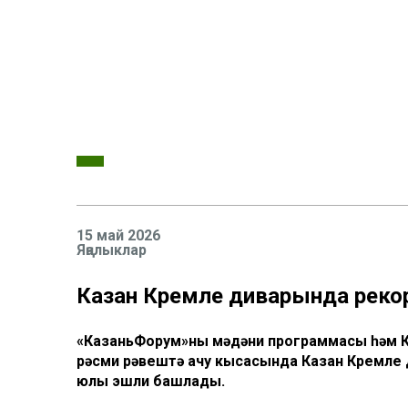
15 май 2026
Яңалыклар
Казан Кремле диварында реко
«КазаньФорум»ның мәдәни программасы һәм 
рәсми рәвештә ачу кысасында Казан Кремле 
юлы эшли башлады.