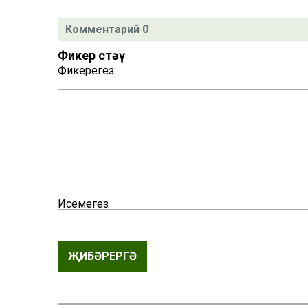
Комментарий 0
Фикер өстәү
Фикерегез
Исемегез
ҖИБӘРЕРГӘ