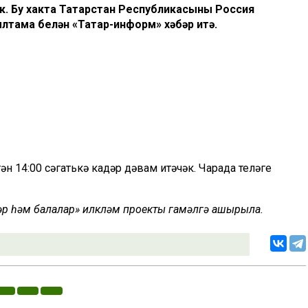
к. Бу хакта Татарстан Республикасының Россия
лтама белән «Татар-информ» хәбәр итә.
ән 14:00 сәгатькә кадәр дәвам итәчәк. Чарада теләге
ләр һәм балалар» илкүләм проекты гамәлгә ашырыла.