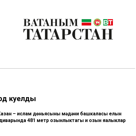
рд куелды
Казан – ислам дөньясының мәдәни башкаласы елын
диварында 481 метр озынлыктагы иң озын яңалыклар