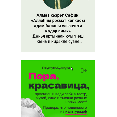
Алмаз хәзрәт Сафин:
«Аллаһның рәхмәт капкасы
адәм баласы үлгәнчегә
кадәр ачык»
Дөнья артыннан куып, еш
кына иң кирәкле сүзне
әйтергә онытабыз. «Рәхмәт»
сүзе бу. Әлеге сүзне күршең
яки дустыңа гына түгел,
Аллаһы Тәгаләгә дә әйтү
тиешле, чөнки кеше бөтен
яшәеше, барлыгы белән Аңа
бурычлы.