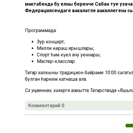
мәктәбендә бу елның беренче Сабан туе узача
Федерациясендәге вәкаләтле вәкиллегенә сы
Программада:
Зур концерт;
Милли көрәш ярышлары;
Спорт һәм күңел ачу уеннары;
Мастер-класслар.
Татар халкының традицион бәйрәме 10:00 сәгатьт
булган һәркем катнаша ала.
Сүз уңаеннан, хәзерге вакытта Татарстанда «Яшь
Комментарий 0