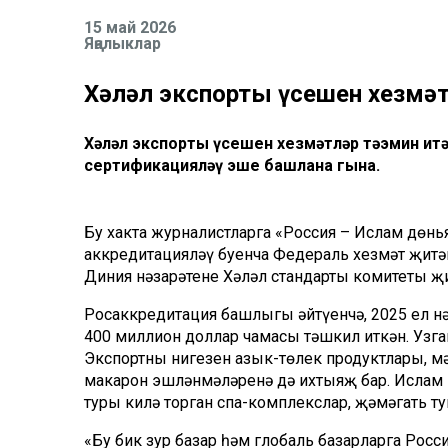
15 май 2026
Яңалыклар
Хәләл экспорты үсешен хезмәт
Хәләл экспорты үсешен хезмәтләр тәэмин ит
сертификацияләү эше башлана гына.
Бу хакта журналистларга «Россия – Ислам дөн
аккредитацияләү буенча Федераль хезмәт җит
Диния нәзарәтенең Хәләл стандарты комитеты җ
Росаккредитация башлыгы әйтүенчә, 2025 ел н
400 миллион доллар чамасы тәшкил иткән. Узга
Экспортның нигезен азык-төлек продуктлары, м
макарон эшләнмәләренә дә ихтыяҗ бар. Ислам 
туры килә торган спа-комплекслар, җәмәгать т
«Бу бик зур базар һәм глобаль базарларга Росс