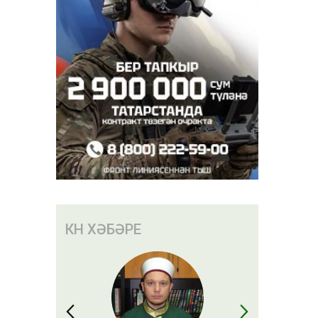
КӨН ХӘБӘРЕ
лар акча
 сәбәп
 алачак