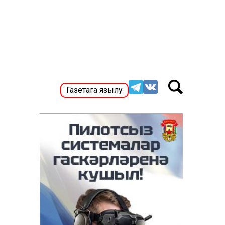
Газетага язылу