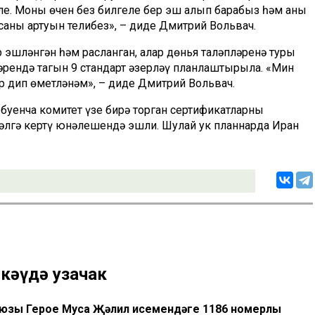
ле. Моның өчен без билгеле бер эш алып барабыз һәм аны
саны артуын телибез», – диде Дмитрий Вольвач.
ар эшләнгән һәм расланган, алар дөнья таләпләренә туры
әрендә тагын 9 стандарт әзерләү планлаштырыла. «Мин
ер дип өметләнәм», – диде Дмитрий Вольвач.
буенча комитет үзе бирә торган сертификатларны
әлгә кертү юнәлешендә эшли. Шулай ук планнарда Иран
скәүдә узачак
Союзы Герое Муса Җәлил исемендәге 1186 номерлы