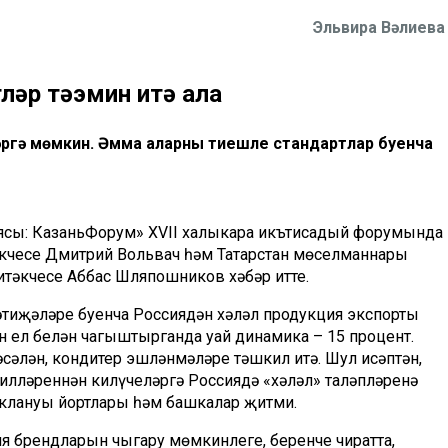
Эльвира Вәлиева
ләр тәэмин итә ала
әргә мөмкин. Әмма аларны тиешле стандартлар буенча
ьясы: КазаньФорум» XVII халыкара икътисадый форумында
әкчесе Дмитрий Вольвач һәм Татарстан мөселманнары
итәкчесе Аббас Шляпошников хәбәр итте.
әтиҗәләре буенча Россиядән хәләл продукция экспорты
н ел белән чагыштырганда уңай динамика – 15 процент.
әсәлән, кондитер эшләнмәләре тәшкил итә. Шул исәптән,
илләреннән килүчеләргә Россиядә «хәләл» таләпләренә
уклануы йортлары һәм башкалар җитми.
ия брендларын чыгару мөмкинлеге, беренче чиратта,