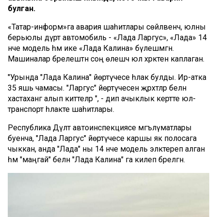
булган.
«Татар-информ»га авария шаһитлары сөйләвенчә, юлны
берьюлы дүрт автомобиль - «Лада Ларгус», «Лада» 14
нче модель һәм ике «Лада Калина» бүлешмәгән.
Машиналар бәрелештән соң өлешчә юл хәрәкәтен каплаган.
"Урында "Лада Калина" йөртүчесе һәлак булды. Ир-атка
35 яшь чамасы. "Ларгус" йөртүчесен җәрәхәтләр белән
хастаханәгә алып киттеләр ", - дип ачыклык кертте юл-
транспорт һәлакәте шаһитлары.
Республика Дәүләт автоинспекциясе мәгълүматлары
буенча, "Лада Ларгус" йөртүчесе каршы як полосага
чыккан, анда "Лада" ны 14 нче модель эләктереп алган
һәм "маңгай" белән "Лада Калина" га килеп бәрелгән.