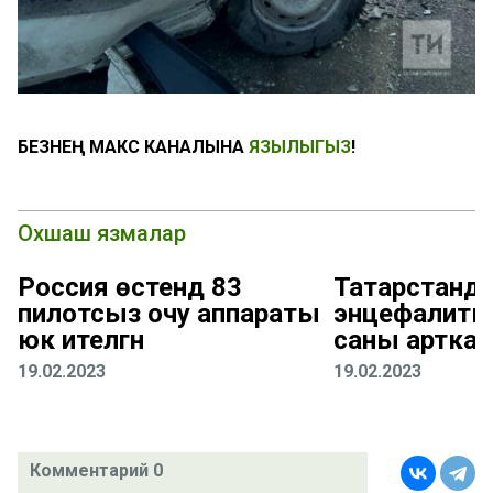
БЕЗНЕҢ МАКС КАНАЛЫНА
ЯЗЫЛЫГЫЗ
!
Охшаш язмалар
Россия өстендә 83
Татарстанда
пилотсыз очу аппараты
энцефалиты
юк ителгән
саны арткан
19.02.2023
19.02.2023
Комментарий 0