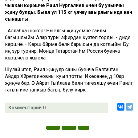
чыккан көрәшче Раил Нургалиев өчен бу унынчы
җиңү булды. Быел ул 115 кг үлчәү авырлыгында көч
сынашты.
⁃ Аллаһка шөкер! Быелгы җиңүемне гаиләмә
багышлыйм. Алар туры эфирдан күзәтеп торды, - диде
көрәшче. - Көрәш бәйрәме белән барысын да котлыйм. Бу
иң зур турнир. Монда Татарстан һәм Россия буенча
көрәшчеләр җыела.
Шулай итеп, Раил җиңүләр саны буенча Балтачтан
Айдар Хәйретдиновны куып тотты. Икесенең дә 10ар
җиңүе бар. Ә Айрат Гыйлаев белән тигезләшү өчен Раилгә
тагын ике тапкыр батыр булу кирәк.
Комментарий 0