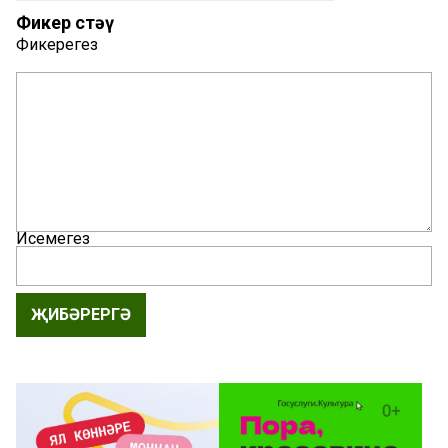
Фикер өстәү
Фикерегез
Исемегез
ҖИБӘРЕРГӘ