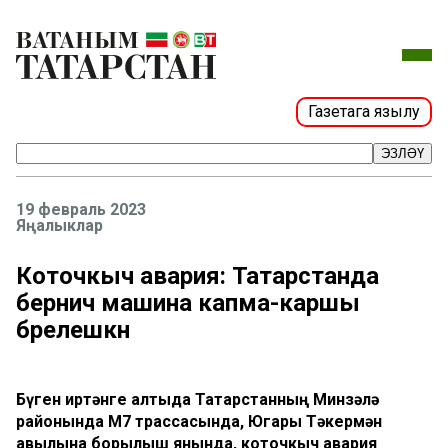
Газетага язылу
ЭЗЛӘҮ
19 февраль 2023
Яңалыклар
Коточкыч авария: Татарстанда
берничә машина капма-каршы
бәрелешкән
Бүген иртәнге алтыда Татарстанның Минзәлә
районында М7 трассасында, Югары Тәкермән
авылына борылыш янында, коточкыч авария