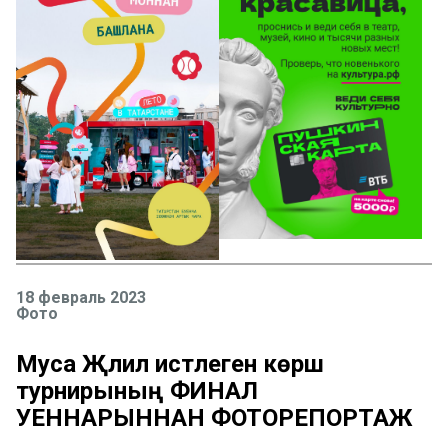
18 февраль 2023
Фото
Муса Җәлил истәлегенә көрәш
турнирының ФИНАЛ
УЕННАРЫННАН ФОТОРЕПОРТАЖ