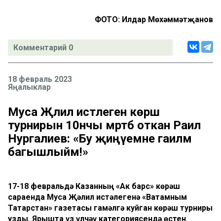
ФОТО: Илдар Мөхәммәтҗанов
Комментарий 0
18 февраль 2023
Яңалыклар
Муса Җәлил истәлегенә көрәш
турнирын 10нчы мәртәбә откан Раил
Нургалиев: «Бу җиңүемне гаиләмә
багышлыйм!»
17-18 февральдә Казанның «Ак барс» көрәш
сараенда Муса Җәлил истәлегенә «Ватамным
Татарстан» газетасы гамәлгә куйган көрәш турниры
узды. Ярышта үз үлчәү категориясендә өстен