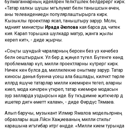
булмаганнарның идеяләренә теләктәшлек белдерергә кирәк.
«Татар халкы шушы мәгълүмат белән танышсын өчен,
аны телевидениедән популярлаштырырга кирәк.
Кызыклы проектлар ясап, таныштыру зарур. Мәсәлән,
мәдәният министры
Ирада Әюпова
кая барса да, читек
кия. Карап торышка шулкадәр матур, җанга җылы
кереп китә», - диде җырчы.
«Соңгы шундый чараларның берсен без үз көчебез
белән оештырдык. Ул бер дә җиңел түгел. Бүгенге көндә
проблемалар күп, милли проектларны күтәрергә кирәк.
Ничек кенә булса да, миллилекне онытмау зарур. Татар
киносы дөнья буенча үсеш ала башлады, киләчәктә төрле
илләрдә яшәүче татарлар милли киемнәрен тегеп, аларны
киеп, мода кичәләрен үткәреп, татар киемнәре модасын
зур залларда уздырсын иде. Бу тәкъдимне җитәкчеләр дә
ишетер дигән өметтә калам», - диде Фирдүс Тямаев.
Алып баручы, музыкант Илмир Ямалов модельләрнең
образлары аша Ләйсән Хаҗиеваның милли стильгә
карашына игътибар итәргә өндәде. «Милли кием турында