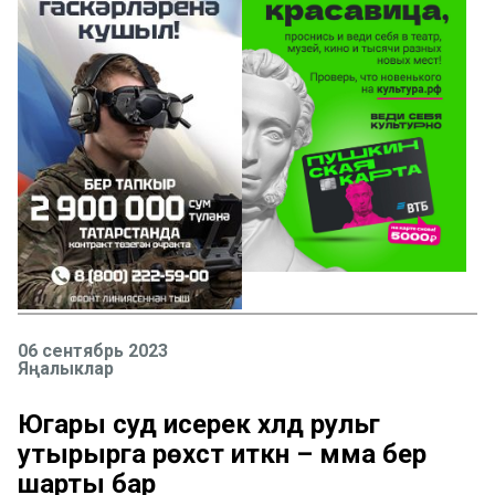
06 сентябрь 2023
Яңалыклар
Югары суд исерек хәлдә рульгә
утырырга рөхсәт иткән – әмма бер
шарты бар