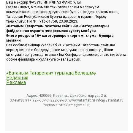
Баш мөхәррир ФАЗУЛЛИН ИЛНАЗ ФАИС УЛЫ.
Газета Элемтә, мәгълүмати технологияләр һәм массакүләм
коммуникацияләр өлкәсендә күзәтчелек буенча федераль хезмәтенең
Татарстан Республикасы буенча идарәсендә теркәлгән. Теркәлү
таныклыгы: ПИ № ТУ16-01758, 23.08.2023.
«Ватаным Татарстан» газетасы сайтыннан материалларны
файдаланган очракта гиперссылка күрсәтү мәҗбүри.
Әлеге ресурста 16+ категорияләренә кергән мәгълүмат булырга
мөмкин.
Без cookie-файллар кулланабыз. «Ватаным Татарстан» сайтына
кергәндә сез әлеге белдерүгә, шәхси мәгълүматларны эшкәртүгә, Шәхси
мәгълүматлар турындагы сәясәткә һәм Конфиденциальлек сәясәте нигезендә
cookie файлларын куллануга ризалашасыз.
«Ватаным Татарстан» турында белешмә
Редакция
Реклама
Адрес: 420066, Казан ш., Декабристлар ур., 2 й.
Элемтә: 8 917 927-00-40, 222-09-70, www.vatantat.ru info@vatantat.ru
Реклама: vtreklama@mail.ru