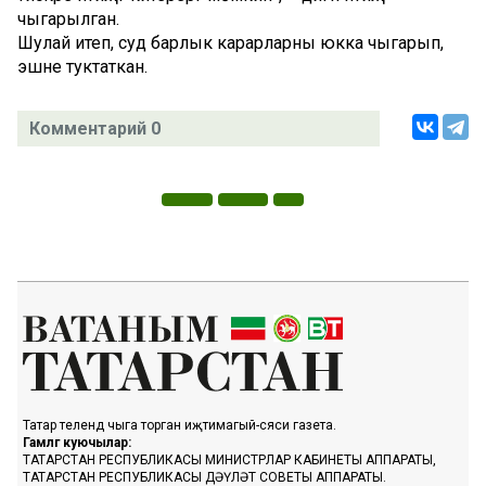
чыгарылган.
Шулай итеп, суд барлык карарларны юкка чыгарып,
эшне туктаткан.
Комментарий 0
Татар телендә чыга торган иҗтимагый-сәяси газета.
Гамәлгә куючылар:
ТАТАРСТАН РЕСПУБЛИКАСЫ МИНИСТРЛАР КАБИНЕТЫ АППАРАТЫ,
ТАТАРСТАН РЕСПУБЛИКАСЫ ДӘҮЛӘТ СОВЕТЫ АППАРАТЫ.