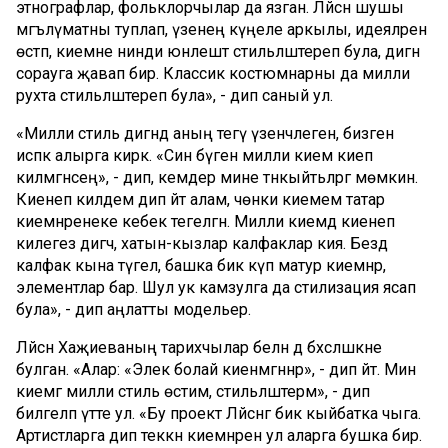
этнографлар, фольклорчылар да язган. Ләйсән шушы
мәгълүматны туплап, үзенең күңеле аркылы, идеяләрен
өстәп, киемне нинди юнәлештә стильләштереп була, дигән
сорауга җавап бирә. Классик костюмнарны да милли
рухта стильләштереп була», - дип саный ул.
«Милли стиль дигәндә аның тегү үзенчәлеген, бизәген
исәпкә алырга кирәк. «Син бүген милли кием киеп
килмәгәнсең», - дип, кемдер мине тәнкыйтьләргә мөмкин.
Киенеп килдем дип әйтә алам, чөнки киемем татар
киемнәренеке кебек тегелгән. Милли киемдә киенеп
килегез дигәч, хатын-кызлар калфаклар кия. Бездә
калфак кына түгел, башка бик күп матур киемнәр,
элементлар бар. Шул ук камзулга да стилизация ясап
була», - дип аңлатты модельер.
Ләйсән Хаҗиеваның тарихчылар белән дә бәхәсләшкәне
булган. «Алар: «Элек болай киенмәгәннәр», - дип әйтә. Мин
киемгә милли стиль өстим, стильләштерәм», - дип
билгеләп үтте ул. «Бу проект Ләйсәнгә бик кыйбатка чыга.
Артистларга дип теккән киемнәрен ул аларга бушка бирә.