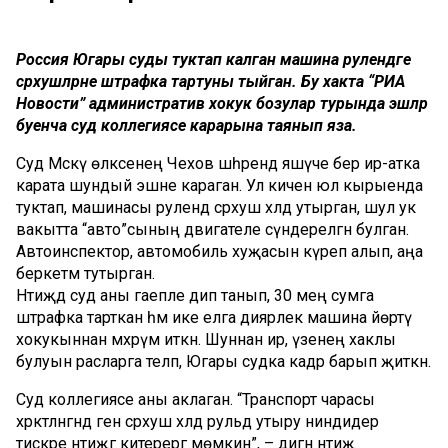
Россия Югары суды туктап калган машина рулендәге
сәрхушләрне штрафка тартуны тыйган. Бу хакта “РИА
Новости” административ хокук бозулар турында эшләр
буенча суд коллегиясе карарына таянып яза.
Суд Мәскәү өлкәсенең Чехов шәһәрендә яшәүче бер ир-атка
карата шундый эшне караган. Ул кичен юл кырыенда
туктап, машинасы рулендә сәрхуш хәлдә утырган, шул ук
вакытта “авто”сының двигателе сүндерелгән булган.
Автоинспектор, автомобиль хуҗасын күреп алып, аңа
беркетмә тутырган.
Нәтиҗәдә суд аны гаепле дип танып, 30 мең сумга
штрафка тарткан һәм ике елга диярлек машина йөртү
хокукыннан мәхрүм иткән. Шуннан ир, үзенең хаклы
булуын расларга теләп, Югары судка кадәр барып җиткән.
Суд коллегиясе аны аклаган. “Транспорт чарасы
хәрәкәтләнгәндә генә сәрхуш хәлдә рульдә утыру ниндидер
тискәре нәтиҗәгә китерергә мөмкин”, – дигән нәтиҗә