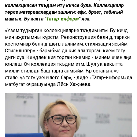
коллекциясен тәкъдим итү кичәсе була. Коллекцияләр
төрле материаллардан эшләнгән: ефәк, бәрхет, табигый
мамык. Бу хакта "
Татар-информ
" яза.
«Үзем тудырган коллекцияләрне тәкъдим итәм. Бу кичәдә
мин иҗатымны күрсәтәм. Реконструкция белән дә, тарихи
костюмнар белән дә шөгыльләнмим, стилизация ясыйм.
Стильләштерү - барыбыз да кия ала торган кием тегү
дигән сүз. Көндәлек кия торган киемнәр - минем өчен яңа
юнәлеш. Өч коллекция тәкъдим итәм. Шул ук вакытта
милли стильдән баш тарта алмыйм. Һәр останың үз
стиле, үз тегү үзенчәлеге бар», - диде «Татар-информ»да
матбугат очрашуында Ләйсән Хаҗиева.