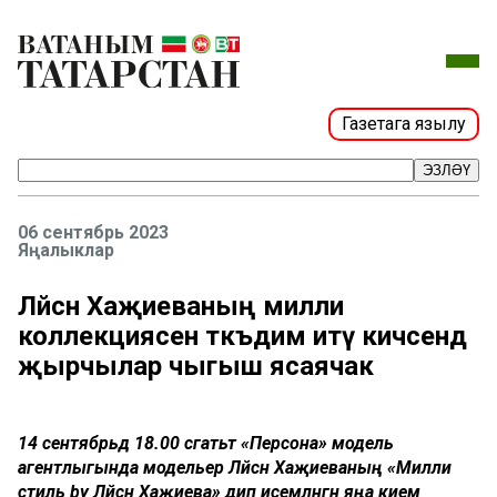
Газетага язылу
ЭЗЛӘҮ
06 сентябрь 2023
Яңалыклар
Ләйсән Хаҗиеваның милли
коллекциясен тәкъдим итү кичәсендә
җырчылар чыгыш ясаячак
14 сентябрьдә 18.00 сәгатьтә «Персона» модель
агентлыгында модельер Ләйсән Хаҗиеваның «Милли
стиль by Ләйсән Хаҗиева» дип исемләнгән яңа кием