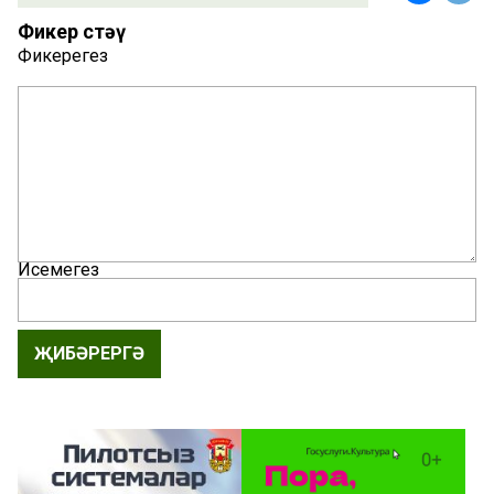
Фикер өстәү
Фикерегез
Исемегез
ҖИБӘРЕРГӘ