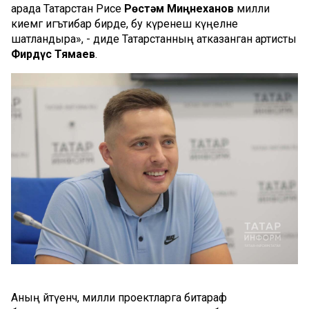
арада Татарстан Рәисе
Рөстәм Миңнеханов
милли
киемгә игътибар бирде, бу күренеш күңелне
шатландыра», - диде Татарстанның атказанган артисты
Фирдүс Тямаев
.
Аның әйтүенчә, милли проектларга битараф