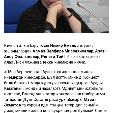
Кичәнең алып баручысы
Илмир Ямалов
әйтүенчә,
җырчылардан
Алмаз-Зөлфирә Мирзаяновлар
,
Азат-
Алсу Фазлыевлар
,
Рината Тэй
һ.б. чыгыш ясаячак.
Алар Ләйсән Хаҗиева теккән киемнәрне киячәк.
«Ләйсән беренчеләрдән булып артистларны милли
киемнәрдән киендерде, шул исәптән, мине дә. Концерт
белән берлектә мода күрсәтү чарасын уздырган булды.
Кызганыч, мондый чараларга Мәдәният министрлыгы
вәкилләре, Бөтендөнья татар конгрессы игътибар итми.
Татарстан Дәүләт Советы рәисе урынбасары
Марат
Әхмәтов
та күрсен иде. Үзеңне татар дип саныйм
дисәң, милли киенеп кенә, күкрәк киереп булмый. Соңгы