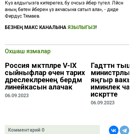
Күз алдыгызга китерегез, бу очсыз әйбер түгел. Ләйсән
аның бөтен әйберен үз акчасына сатып ала», - диде
Фирдүс Тямаев.
БЕЗНЕҢ МАКС КАНАЛЫНА
ЯЗЫЛЫГЫЗ
!
Охшаш язмалар
Россия мәктәпләре V-IX
Гадәттән тыш 
сыйныфлар өчен тарих
министрлыг
дәреслекләренең бердәм
яңгыр вак
линейкасын алачак
иминлек ча
искәртте
06.09.2023
06.09.2023
Комментарий 0