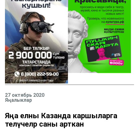
27 октябрь 2020
Яңалыклар
Яңа елны Казанда каршыларга
теләүчеләр саны арткан