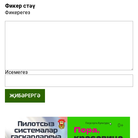
Фикер өстәү
Фикерегез
Исемегез
ҖИБӘРЕРГӘ