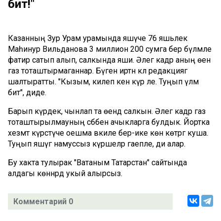
бит!"
Казанның Зур Урам урамында яшәүче 76 яшьлек
Маһинур Вильданова 3 миллион 200 сумга бер бүлмәле
фатир сатып алып, салкында яши. Әлегә кадәр аның өенә
газ тоташтырмаганнар. Бүген иртән кл редакциягә
шалтыратты. "Кызым, килеп кенә күр әле. Туңып үләм
бит", диде.
Барып күрдек, чынлап та өендә салкын. Әлегә кадәр газ
тоташтырылмауның сәбәбен ачыкларга булдык. Йортка
хезмәт күрсәтүче оешма вәкиле бер-ике көн көтәргә куша.
Туңып яшәүгә намуссыз күршеләр гаепле, ди алар.
Бу хакта тулырак "Ватаным Татарстан" сайтында
алдагы көннәрдә укый алырсыз.
Комментарий 0