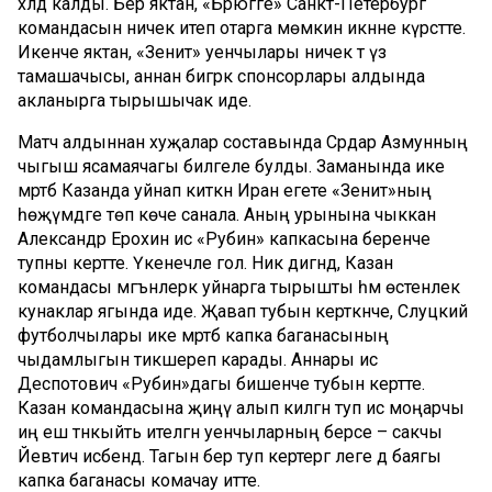
хәлдә калды. Бер яктан, «Брюгге» Санкт-Петербург
командасын ничек итеп отарга мөмкин икәнне күрсәтте.
Икенче яктан, «Зенит» уенчылары ничек тә үз
тамашачысы, аннан бигрәк спонсорлары алдында
акланырга тырышычак иде.
Матч алдыннан хуҗалар составында Сәрдар Азмунның
чыгыш ясамаячагы билгеле булды. Заманында ике
мәртәбә Казанда уйнап киткән Иран егете «Зенит»ның
һөҗүмдәге төп көче санала. Аның урынына чыккан
Александр Ерохин исә «Рубин» капкасына беренче
тупны кертте. Үкенечле гол. Ник дигәндә, Казан
командасы мәгънәлерәк уйнарга тырышты һәм өстенлек
кунаклар ягында иде. Җавап тубын керткәнче, Слуцкий
футболчылары ике мәртәбә капка баганасының
чыдамлыгын тикшереп карады. Аннары исә
Деспотович «Рубин»дагы бишенче тубын кертте.
Казан командасына җиңү алып килгән туп исә моңарчы
иң еш тәнкыйть ителгән уенчыларның берсе – сакчы
Йевтич исәбендә. Тагын бер туп кертергә әлеге дә баягы
капка баганасы комачау итте.