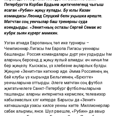
Петербургта Корбан Бәрдыев җитәкчелегендә чыгыш
ясаган «Рубин» җиңү яулады. Бу юлы Казан
командасы Леонид Слуцкий белән уңышка иреште.
Матчтан соң уенчылар баш тренерны суда
коендырды. «Зенит»ның остазы Сергей Семак исә
күбрәк зыян күрергә мөмкин.
Узган атнада Европаның төп ике турниры –
Чемпионнар Лигасы һәм Европа Лигасы уеннары
башланды. Россия командалары дүрт уен уздырды һәм
аларның берсендә дә җиңү яулый алмады: өч ничья һәм
бер җиңелү. Кыскасы, үз хәлебезне аңларлык булды.
Җиңүне «Зенит»тан көткәннәр иде. Әмма Россиянең иң
бай клубы үз кырында Бельгиянең «Брюгге»
уенчыларына оттырды. Әлеге матчтан соң футбол
җәмәгатьчелеге Санкт-Петербург футболчыларына
ташланды: аларны интернетка кермәслек, телевизор
кабызмаслык хәлгә китерде. Барысы да «Зенит»
катнашында узасы киләсе уенны көтте. Миллионерлар
сабак алырмы, янәсе. Шул рәвешле, «Рубин» да авыр