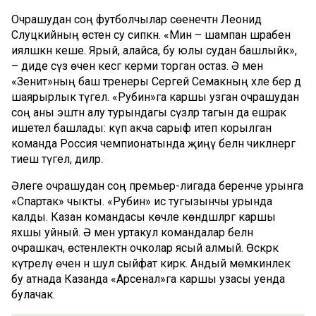
Очрашудан соң футболчылар сөенечтән Леонид
Слуцкийның өстенә су сипкән. «Мин – шампан шәрабенә
ияләшкән кеше. Ярый, алайса, бу юлы судан башлыйк»,
– диде сүз өчен кесәгә керми торган остаз. Ә менә
«Зенит»ның баш тренеры Сергей Семакның хәле бер дә
шаярырлык түгел. «Рубин»га каршы узган очрашудан
соң аны эштән алу турындагы сүзләр тагын да ешрак
ишетелә башлады: күп акча сарыф итеп корылган
команда Россия чемпионатында җиңү белән чикләнергә
тиеш түгел, диләр.
Әлеге очрашудан соң премьер-лигада беренче урынга
«Спартак» чыкты. «Рубин» исә тугызынчы урында
калды. Казан командасы көчле көндәшләргә каршы
яхшы уйный. Ә менә уртакул командалар белән
очрашкач, өстенлектән очколар ясый алмый. Өскәрәк
күтәрелү өчен әнә шул сыйфат кирәк. Андый мөмкинлек
бу атнада Казанда «Арсенал»га каршы узасы уенда
булачак.