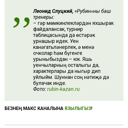
Леонид Слуцкий,
«Рубин»ның баш
тренеры:
– Әгәр мөмкинлекләрдән яхшырак
файдалансак, турнир
таблицасында да өстәрәк
урнашыр идек. Уен
канәгатьләнерлек, ә менә
очколар һәм бүгенге
урыныбыздан – юк. Яшь
уенчыларның осталыгы да,
характерлары да ныгыр дип
уйлыйм. Шуннан соң нәтиҗә дә
булачак инде.
Фото:
rubin-kazan.ru
БЕЗНЕҢ МАКС КАНАЛЫНА
ЯЗЫЛЫГЫЗ
!