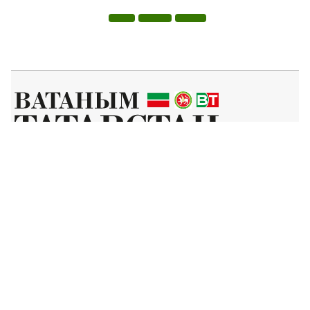
Татар телендә чыга торган иҗтимагый-сәяси газета.
Гамәлгә куючылар:
ТАТАРСТАН РЕСПУБЛИКАСЫ МИНИСТРЛАР КАБИНЕТЫ АППАРАТЫ,
ТАТАРСТАН РЕСПУБЛИКАСЫ ДӘҮЛӘТ СОВЕТЫ АППАРАТЫ.
Баш мөхәррир ФАЗУЛЛИН ИЛНАЗ ФАИС УЛЫ.
Газета Элемтә, мәгълүмати технологияләр һәм массакүләм
коммуникацияләр өлкәсендә күзәтчелек буенча федераль хезмәтенең
Татарстан Республикасы буенча идарәсендә теркәлгән. Теркәлү
таныклыгы: ПИ № ТУ16-01758, 23.08.2023.
«Ватаным Татарстан» газетасы сайтыннан материалларны
файдаланган очракта гиперссылка күрсәтү мәҗбүри.
Әлеге ресурста 16+ категорияләренә кергән мәгълүмат булырга
мөмкин.
Без cookie-файллар кулланабыз. «Ватаным Татарстан» сайтына