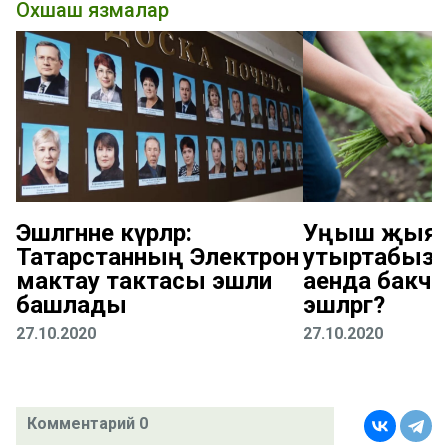
Охшаш язмалар
Эшләгәнне күрәләр:
Уңыш җыяб
Татарстанның Электрон
утыртабыз: 
мактау тактасы эшли
аенда бакчад
башлады
эшләргә?
27.10.2020
27.10.2020
Комментарий 0