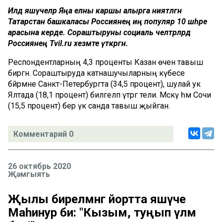
Илдә яшәүчеләр Яңа елны каршы алырга ниятләгән
Татарстан башкаласы Россиянең иң популяр 10 шәһәре
арасына керде. Сораштыруны социаль челтәрләрдә
Россиянең Tvil.ru хезмәте үткәргән.
Респондентларның 4,3 проценты Казан өчен тавыш
биргән. Сораштыруда катнашучыларның күбесе
бәйрәмне Санкт-Петербургта (34,5 процент), шулай ук
Ялтада (18,1 процент) билгеләп үтәргә тели. Мәскәү һәм Сочи
(15,5 процент) бер үк санда тавыш җыйган.
Комментарий 0
26 октябрь 2020
Җәмгыять
Җылы бирелмәнгә йортта яшәүче
Маһинур әби: "Кызым, туңып үләм