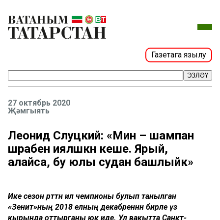
Газетага язылу
ЭЗЛӘҮ
27 октябрь 2020
Җәмгыять
Леонид Слуцкий: «Мин – шампан
шәрабенә ияләшкән кеше. Ярый,
алайса, бу юлы судан башлыйк»
Ике сезон рәттән ил чемпионы булып танылган
«Зенит»ның 2018 елның декабреннән бирле үз
кырында оттырганы юк иде. Ул вакытта Санкт-