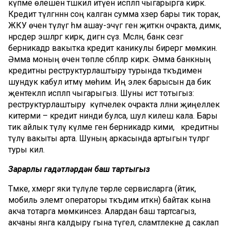
күпме өлешен тәшкил итүен исәпләп чыгарырга кирәк.
Кредит түләгәннән соң калган сумма хәзер бары тик торак,
ЖКУ өчен түләүгә һәм ашау-эчүгә генә җиткән очракта, димәк,
нәрсәдер эшләргә кирәк, дигән сүз. Мәсәлән, банк сезгә
берникадәр вакытка кредит каникулы бирергә мөмкин.
Әмма моның өчен төпле сәбәпләр кирәк. Әмма банкның
кредитны реструктурлаштыру турында тәкъдимен
шундук кабул итмәү мөһим. Иң элек барысын да бик
җентекләп исәпләп чыгарыгыз. Шуны истә тотыгыз:
реструктурлаштыру
күпчелек очракта әлләни җиңеллек
китерми – кредит нинди булса, шул килеш кала. Бары
тик айлык түләү күләме генә берникадәр кими,
ә кредитны
түләү вакыты арта. Шуның аркасында артыгын түләргә
туры килә.
Зарарлы гадәтләрдән баш тартыгыз
Тәмәке, хәмергә яки түләүле төрле сервисларга (әйтик,
мобиль элемтә операторы тәкъдим иткән) байтак кына
акча тотарга мөмкинсез. Алардан баш тартсагыз,
акчаны янга калдыру гына түгел, сәламәтлекне дә саклап