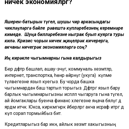
ничек экономияләргә?
Яшерен-батырын түгел, шушы чир аркасындагы
чикләүләргә бәйле рәвештә күпләребезнең керемнәре
кимеде. Шуңа билләребезне ныграк буып куярга туры
килә. Кризис чорын ничек җиңелрәк кичерергә,
акчаны ничегрәк экономияләргә соң?
Иң кирәкле чыгымнарны гына калдырыгыз
Бер дәфтәр башлап, ашау-эчүгә, коммуналь хезмәтләр,
интернет, транспортка, һөнәр өйрәнүгә (укуга)
күпме
түләвегезне язып куегыз. Бу чорда башка
чыгымнардан баш тартып торыгыз. Дәфтәргә язып бару
барлык чыгымнарыгызны исәпләп чыгаруга гына түгел, ә
ай йомгаклары буенча финанс хәлегезне яңача бәяләүгә дә
ярдәм итәчәк. Юкса, кирәкмәгәнрәк әйберләргә акча исраф итәргә дә
күп сорап тормыйбыз бит.
Кредитларыгыз бар икән, айлык хезмәт хакыгызның