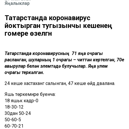
Яңалыклар
Татарстанда коронавирус
йоктырган тугызынчы кешенең
гомере өзелгән
Татарстанда коронавирусның 71 яңа очрагы
расланган, шуларның 1 очрагы – читтән кертелгән, 70е
авырулар белән элемтәдә булучылар. Яңа үлем
очрагы теркәлгән.
24 кеше хастаханәгә салынган, 47 кеше өйдә дәвалана.
Яшь төркемнәре буенча:
18 яшькә кадәр-0
18-30-12
30дан 50-24
50-60-5
60-70-21