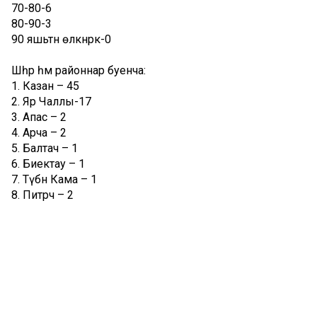
70-80-6
80-90-3
90 яшьтән өлкәнрәк-0
⠀
Шәһәр һәм районнар буенча:
1. Казан – 45
2. Яр Чаллы-17
3. Апас – 2
4. Арча – 2
5. Балтач – 1
6. Биектау – 1
7. Түбән Кама – 1
8. Питрәч – 2
Республикада COVID-19дан үлүнең тугызынчы очрагы
расланган.
Комментарий 0