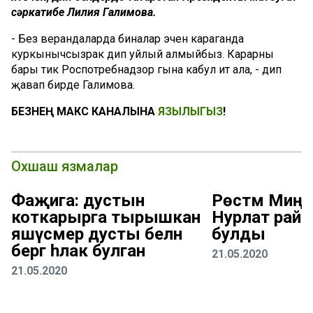
сәркатибе Лилия Галимова.
- Без верандаларда биналар эченә караганда
куркынычсызрак дип уйлый алмыйбыз. Карарны
бары тик Роспотребнадзор гына кабул итә ала, - дип
җавап бирде Галимова.
БЕЗНЕҢ МАКС КАНАЛЫНА
ЯЗЫЛЫГЫЗ
!
Охшаш язмалар
Фаҗига: дустын
Рөстәм Миңн
коткарырга тырышкан
Нурлат рай
яшүсмер дусты белән
булды
бергә һәлак булган
21.05.2020
21.05.2020