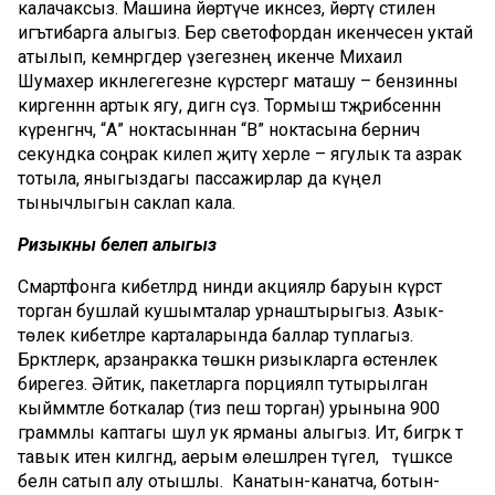
калачаксыз. Машина йөртүче икәнсез, йөртү стилен
игътибарга алыгыз. Бер светофордан икенчесенә уктай
атылып, кемнәргәдер үзегезнең икенче Михаил
Шумахер икәнлегегезне күрсәтергә маташу – бензинны
кирәгеннән артык ягу, дигән сүз. Тормыш тәҗрибәсеннән
күренгәнчә, “А” ноктасыннан “В” ноктасына берничә
секундка соңрак килеп җитү хәерле – ягулык та азрак
тотыла, яныгыздагы пассажирлар да күңел
тынычлыгын саклап кала.
Ризыкны белеп алыгыз
Смартфонга кибетләрдә нинди акцияләр баруын күрсәтә
торган бушлай кушымталар урнаштырыгыз. Азык-
төлек кибетләре карталарында баллар туплагыз.
Бәрәкәтлерәк, арзанракка төшкән ризыкларга өстенлек
бирегез. Әйтик, пакетларга порцияләп тутырылган
кыйммәтле боткалар (тиз пешә торган) урынына 900
граммлы каптагы шул ук ярманы алыгыз. Ит, бигрәк тә
тавык итенә килгәндә, аерым өлешләрен түгел, ә
түшкәсе
белән сатып алу отышлы.
Канатын-канатча, ботын-