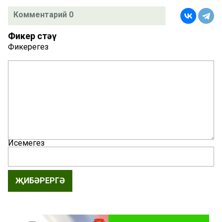
Комментарий 0
Фикер өстәү
Фикерегез
Исемегез
ҖИБӘРЕРГӘ