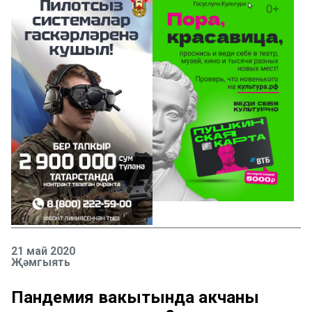
21 май 2020
Җәмгыять
Пандемия вакытында акчаны