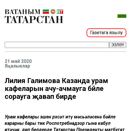
Газетага язылу
ЭЗЛӘҮ
21 май 2020
Яңалыклар
Лилия Галимова Казанда урам
кафеларын ачу-ачмауга бәйле
сорауга җавап бирде
Урам кафелары эшен рөхсәт итү мәсьәләсенә бәйле
карарны бары тик Роспотребнадзор гына кабул
итәчәк, дип белдерде Татарстан Президенты матбугат