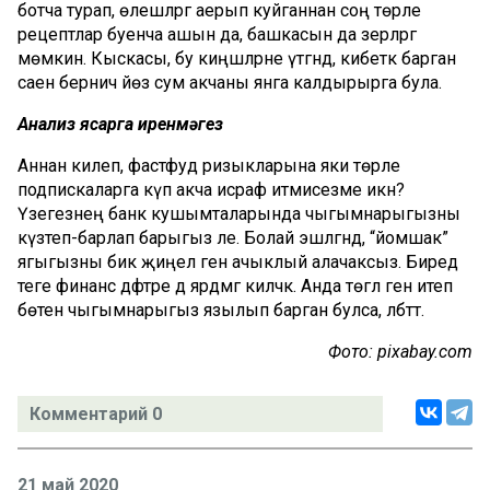
ботча турап, өлешләргә аерып куйганнан соң төрле
рецептлар буенча ашын да, башкасын да әзерләргә
мөмкин. Кыскасы, бу киңәшләрне үтәгәндә, кибеткә барган
саен берничә йөз сум акчаны янга калдырырга була.
Анализ ясарга иренмәгез
Аннан килеп, фастфуд ризыкларына яки төрле
подпискаларга күп акча исраф итмисезме икән?
Үзегезнең банк кушымталарында чыгымнарыгызны
күзәтеп-барлап барыгыз әле. Болай эшләгәндә, “йомшак”
ягыгызны бик җиңел генә ачыклый алачаксыз. Биредә
теге финанс дәфтәре дә ярдәмгә киләчәк. Анда төгәл генә итеп
бөтен чыгымнарыгыз язылып барган булса, әлбәттә.
Фото: pixabay.com
Комментарий 0
21 май 2020