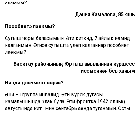
аламмы?
Дания Камалова, 85 яшь
Пособиегә лаекмы?
Сугыш чоры баласымын. Әти киткәндә, 7 айлык көмәндә
калганмын. Әтисе сугышта үлеп калганнар пособиегә
лаекмы?
Биектау районының Юртыш авылыннан күршесе
исеменнән бер ханым
Нинди документ кирәк?
Әни − I группа инвалид. Әти Курск дугасы
камалышында һәлак була. Әти фронтка 1942 елның
августында китә, ә мин сентябрь аенда туганмын. Өстәмә
акча булачак дип ишеткән идем. Аны ничек алырга?
Нинди документ кирәк?
Фирдәвес Гомәровна. Казан