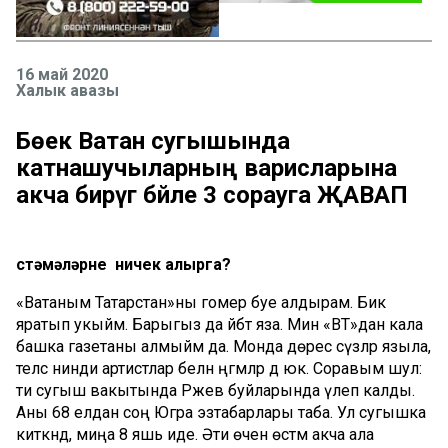
16 май 2020
Халык авазы
Бөек Ватан сугышында
катнашучыларның варисларына
акча бирүгә бәйле 3 сорауга ҖАВАП
Өстәмәләрне ничек алырга?
«Ватаным Татарстан»ны гомер буе алдырам. Бик
яратып укыйм. Барыгыз да әйбәт яза. Мин «ВТ»дан кала
башка газетаны алмыйм да. Монда дөрес сүзләр языла,
теләсә нинди артистлар белән әңгәмәләр дә юк. Соравым шул:
әти сугыш вакытында Ржев буйларында үлеп калды.
Аны 68 елдан соң Югра эзтабарлары таба. Ул сугышка
киткәндә, миңа 8 яшь иде. Әти өчен өстәмә акча ала