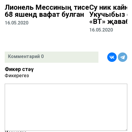
Лионель Мессиның әтисе
Су ник кайна
68 яшендә вафат булган
Укучыбыз с
«ВТ» җаваб
16.05.2020
16.05.2020
Комментарий 0
Фикер өстәү
Фикерегез