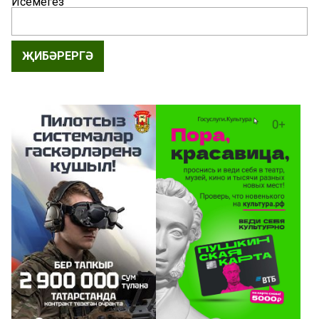
Исемегез
ҖИБӘРЕРГӘ