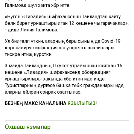
Галимова шул хакта хәбәр итте.
«Бүген «Ливадия» шифаханәсеннән Таиландтан кайту
белән бирегә урнаштырылган 12 кешене чыгарачаклар»,
- диде Лилия Галимова.
Ул билгеләп үткәнчә, аларның барысының да Covid-19
коронавирус инфекциясенә үткәрелгән анализлары
тискәре нәтиҗә күрсәткән.
3 майда Таиландның Пхукет утравыннан кайткан 16
кешене «Ливадия» шифаханәсендә обсервациягә
урнаштырулары хакында хәбәр иткән иде инде.
Туристларның дүртесе башка төбәк гражданнары иде,
аларны өйләренә соңрак озаттылар.
БЕЗНЕҢ МАКС КАНАЛЫНА
ЯЗЫЛЫГЫЗ
!
Охшаш язмалар