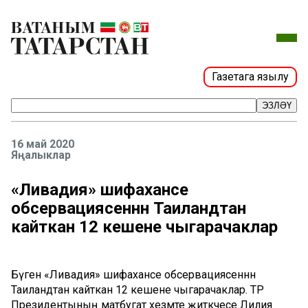
Газетага язылу
ЭЗЛӘҮ
16 май 2020
Яңалыклар
«Ливадия» шифаханәсе
обсервациясеннән Таиландтан
кайткан 12 кешене чыгарачаклар
Бүген «Ливадия» шифаханәсе обсервациясеннән
Таиландтан кайткан 12 кешене чыгарачаклар. ТР
Президентының матбугат хезмәте җитәкчесе Лилия