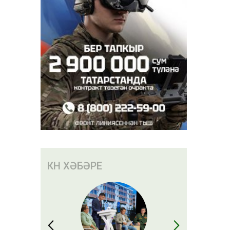
КӨН ХӘБӘРЕ