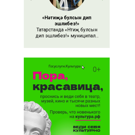
«Нәтиҗә булсын дип
эшлибез!»
Татарстанда «Нәтиҗә булсын
дип эшлибез!» муниципаль
форумнары тәмамланып килә.
«Бердәм Россия» партиясенең
җирле бүлекчәләре Халык
программасы ярдәмендә 5 ел
эчендә башкарылган эшләр
буенча хисап тота.