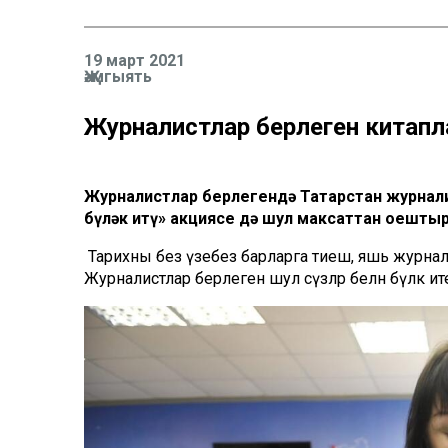
19 март 2021
Җәмгыять
Журналистлар берлегенә китапла
Журналистлар берлегендә Татарстан журнали
бүләк итү» акциясе дә шул максаттан оешты
Тарихны без үзебез барларга тиеш, яшь журна
Журналистлар берлегенә шул сүзләр белән бүләк ит