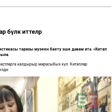
р бүләк иттеләр
стикасы тарихы музеен баету эше дәвам итә. «Китап
рыла.
листларга калдырыр мирасыбыз күп. Китаплар
елде.