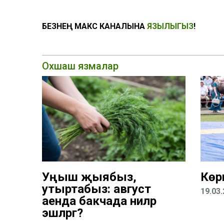
БЕЗНЕҢ МАКС КАНАЛЫНА
ЯЗЫЛЫГЫЗ
!
Охшаш язмалар
Уңыш җыябыз,
Көрә
утыртабыз: август
19.03
аенда бакчада ниләр
эшләргә?