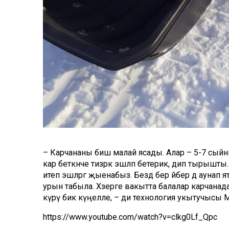
– Карчананы биш малай ясады. Алар – 5-7 сый
кар беткәнче тизрәк эшләп бетерик, дип тырышты. 
итеп эшләргә җыенабыз. Бездә бер әйбер дә аунап 
урын табыла. Хәзерге вакытта балалар карчанада 
күрү бик күңелле, – ди технология укытучысы 
https://www.youtube.com/watch?v=clkg0Lf_Qpc