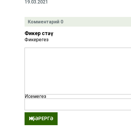
19.03.2021
Комментарий 0
Фикер өстәү
Фикерегез
Исемегез
ҖИБӘРЕРГӘ