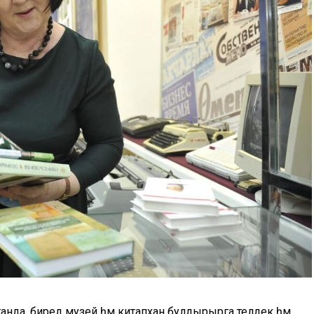
анда, биредә музей һәм китапханә булдырырга теләдек һәм,