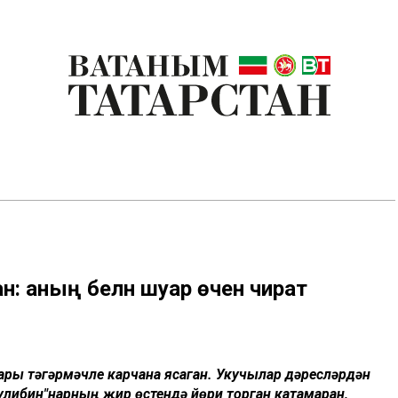
н: аның белән шуар өчен чират
ары тәгәрмәчле карчана ясаган. Укучылар дәресләрдән
улибин"нарның җир өстендә йөри торган катамаран,