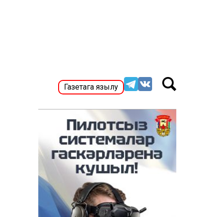
Газетага язылу