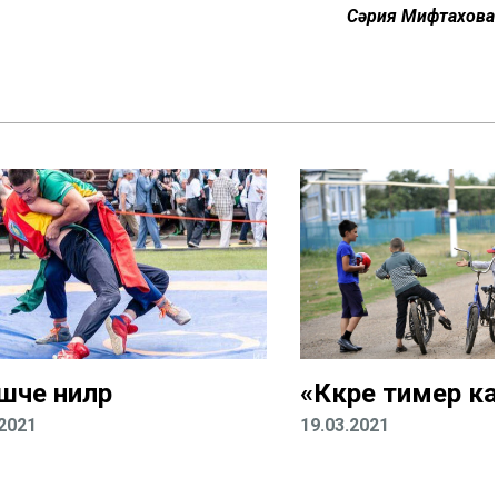
Сәрия Мифтахова
шче әниләр
«Кәкре тимер к
.2021
19.03.2021