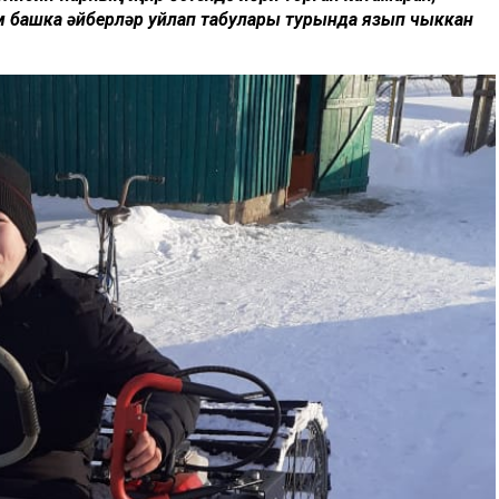
м башка әйберләр уйлап табулары турында язып чыккан