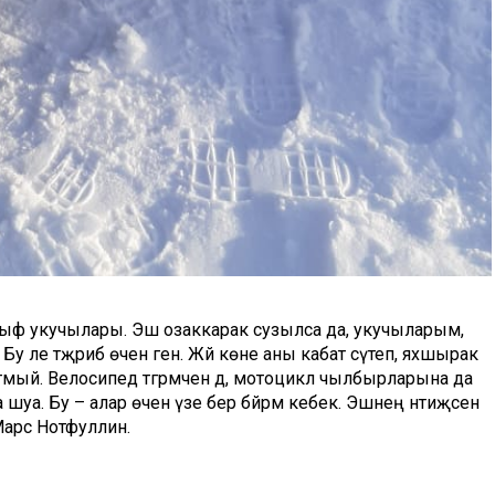
ныф укучылары. Эш озаккарак сузылса да, укучыларым,
Бу әле тәҗрибә өчен генә. Жәй көне аны кабат сүтеп, яхшырак
ятмый. Велосипед тәгәрмәченә дә, мотоцикл чылбырларына да
шуа. Бу – алар өчен үзе бер бәйрәм кебек. Эшнең нәтиҗәсен
Марс Нотфуллин.