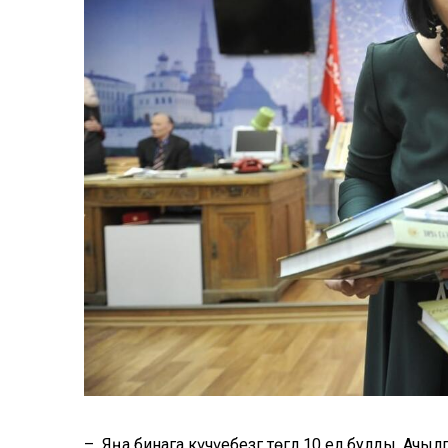
– Яңа бинага күчүебезгә төгәл 10 ел булды. Ачылг