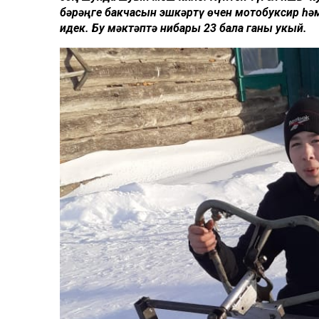
бәрәңге бакчасын эшкәртү өчен мотобуксир һә
идек. Бу мәктәптә нибары 23 бала ганы укый.