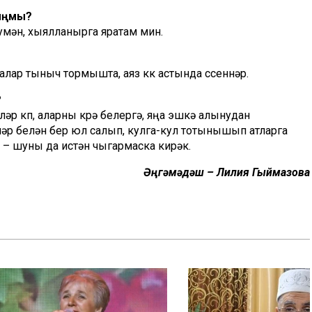
сыңмы?
умән, хыялланырга яратам мин.
лар тыныч тормышта, аяз күк астында үссеннәр.
?
р күп, аларны күрә белергә, яңа эшкә алынудан
әр белән бер юл салып, кулга-кул тотынышып атларга
а – шуны да истән чыгармаска кирәк.
Әңгәмәдәш – Лилия Гыймазова