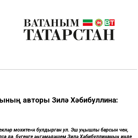
тының авторы Зилә Хәбибуллина:
екләр мохите»н булдырган ул. Эш уңышлы барсын өчен,
улса да, бүгенге әңгәмәдәшем Зилә Хәбибуллинаның инде