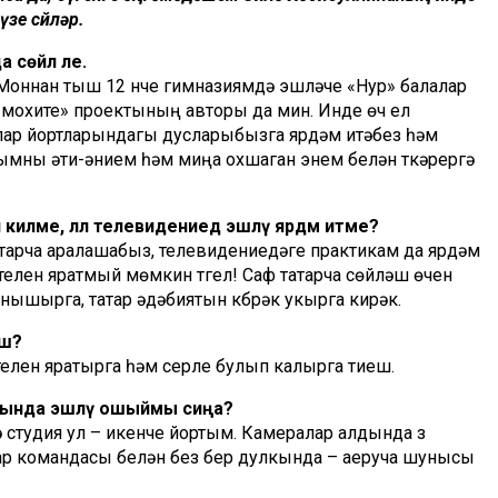
зе сөйләр.
 сөйлә әле.
 Моннан тыш 12 нче гимназиямдә эшләүче «Нур» балалар
охите» проектының авторы да мин. Инде өч ел
лар йортларындагы дусларыбызга ярдәм итәбез һәм
мны әти-әнием һәм миңа охшаган энем белән үткәрергә
киләме, әллә телевидениедә эшләү ярдәм итәме?
атарча аралашабыз, телевидениедәге практикам да ярдәм
телен яратмый мөмкин түгел! Саф татарча сөйләшү өчен
нышырга, татар әдәбиятын күбрәк укырга кирәк.
еш?
, телен яратырга һәм серле булып калырга тиеш.
асында эшләү ошыймы сиңа?
ә студия ул – икенче йортым. Камералар алдында үз
ар командасы белән без бер дулкында – аеруча шунысы