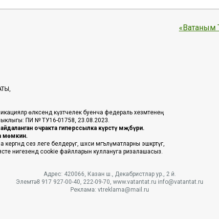
«Ватаным 
АТЫ,
икацияләр өлкәсендә күзәтчелек буенча федераль хезмәтенең
таныклыгы: ПИ № ТУ16-01758, 23.08.2023.
йдаланган очракта гиперссылка күрсәтү мәҗбүри.
га мөмкин.
ргәндә сез әлеге белдерүгә, шәхси мәгълүматларны эшкәртүгә,
әясәте нигезендә cookie файлларын куллануга ризалашасыз.
Адрес: 420066, Казан ш., Декабристлар ур., 2 й.
Элемтә: 8 917 927-00-40, 222-09-70, www.vatantat.ru info@vatantat.ru
Реклама: vtreklama@mail.ru