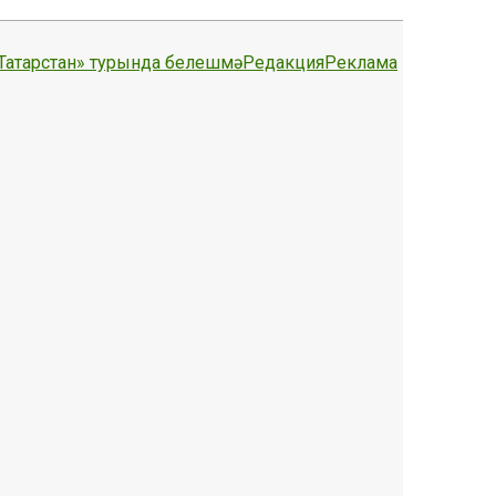
Татарстан» турында белешмә
Редакция
Реклама