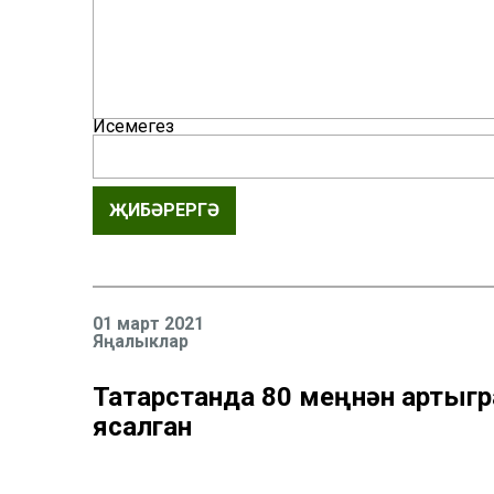
Исемегез
ҖИБӘРЕРГӘ
01 март 2021
Яңалыклар
Татарстанда 80 меңнән артыгр
ясалган