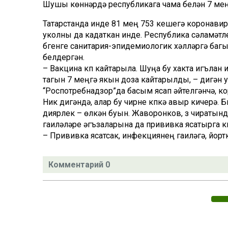
Шушы көннәрдә республикага чама белән 7 мең
Татарстанда инде 81 мең 753 кешегә коронавир
уколны да кадаткан инде. Республика сәламә
бүгенге санитария-эпидемиологик хәлләргә ба
белдергән.
– Вакцина күп кайтарыла. Шуңа бу хакта игълан
тагын 7 меңгә якын доза кайтарылды, – дигән у
“Роспотребнадзор”да басым ясап әйтелгәнчә, ко
Ник дигәндә, алар бу чирне күпкә авыр кичерә
диярлек – өлкән буын. Жаворонков, үз чиратын
гаиләләре әгъзаларына да прививка ясатырга к
– Прививка ясатсак, инфекциянең гаиләгә, йортк
Комментарий 0