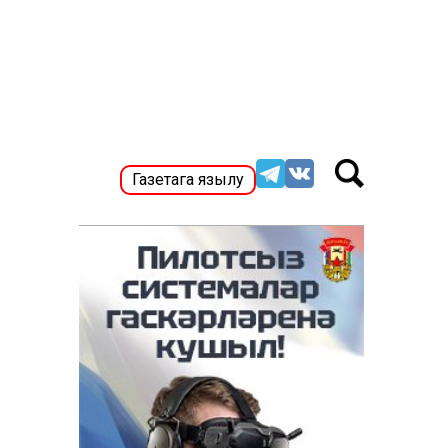
Газетага язылу