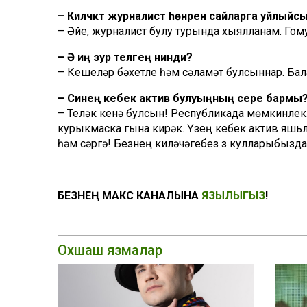
– Киләчәктә журналист һөнәрен сайларга уйлый
– Әйе, журналист булу турында хыялланам. Гом
– Ә иң зур теләгең нинди?
– Кешеләр бәхетле һәм сәламәт булсыннар. Бала
– Синең кебек актив булуыңның сере бармы
– Теләк кенә булсын! Республикада мөмкинлеклә
курыкмаска гына кирәк. Үзең кебек актив яшьл
һәм үсәргә! Безнең киләчәгебез үз кулларыбызд
БЕЗНЕҢ МАКС КАНАЛЫНА
ЯЗЫЛЫГЫЗ
!
Охшаш язмалар