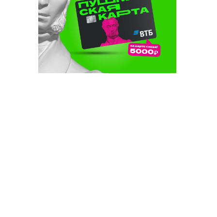
хавиев:
еннән соң
сыять
ала»