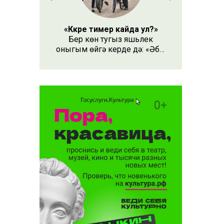
«Кәкре тимер кайда ул?»
Бер көн тугыз яшьлек
оныгым өйгә керде дә: «Әби,
безнең кәкре тимер кайда
ул?» – дип сорады.