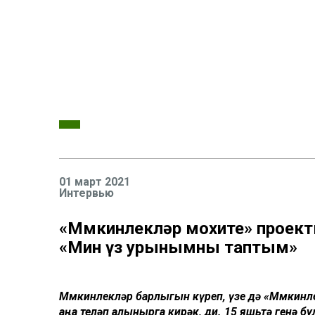
01 март 2021
Интервью
«Мөмкинлекләр мохите» проек
«Мин үз урынымны таптым»
Мөмкинлекләр барлыгын күреп, үзе дә «Мөмкинл
аңа теләп алынырга кирәк, ди. 15 яшьтә генә б