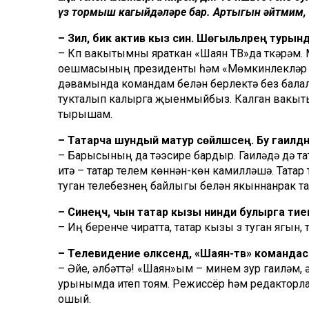
үз тормыш кагыйдәләре бар. Артыгын әйтмим, ү
– Зилә, бик актив кыз син. Шөгыльләрең турында
– Күп вакытымны яраткан «Шаян ТВ»да үткәрәм.
оешмасының президенты һәм «Мөмкинлекләр м
дәвамында командам белән берлектә без бала
тукталып калырга җыенмыйбыз. Калган вакыты
тырышам.
– Татарча шундый матур сөйләшәсең. Бу гаиләдән 
– Барысының да тәэсире бардыр. Гаиләдә дә т
итә – татар телем көннән-көн камилләшә. Татар 
туган телебезнең байлыгы белән якыннанрак та
– Синеңчә, чын татар кызы нинди булырга ти
– Иң беренче чиратта, татар кызы үз туган ягын
– Телевидение өлкәсендә, «Шаян-тв» команд
– Әйе, әлбәттә! «Шаян»ым – минем зур гаиләм, 
урынымда итеп тоям. Режиссёр һәм редакторл
ошый.