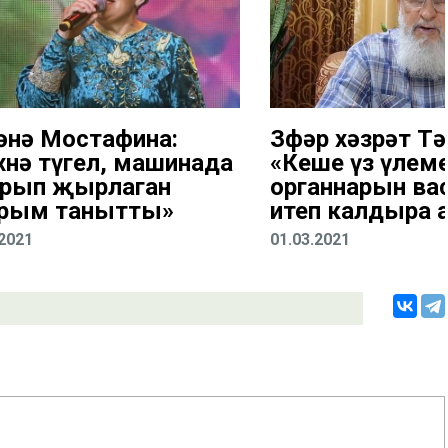
әнә Мостафина:
Зөфәр хәзрәт Тә
хнә түгел, машинада
«Кеше үз үлем
рып җырлаган
органнарын ва
рым танытты»
итеп калдыра 
.2021
01.03.2021