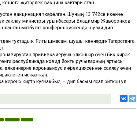
 кешегә җитәрлек вакцина кайтарылган.
устан вакцинация үткәрелгән. Шуның 13 742се икенче
тлек саклау министры урынбасары Владимир Жаворонков
гышланган матбугат конференциясендә шулай дип
 итүдән туктадык. Ялгышмасам, шушы көннәрдә Татарстанга
л.
ронавирустан прививка аеруча өлкәннәр өчен бик кирәк.
. Бүгенгә республикада ковид йоктыручыларның яртысы
да, өлкәннәрне коронавирус инфекциясеннән саклау өчен
ирәклеген искәрткән.
а керүенә киртә куячакбыз, – дип басым ясап әйткән ул.