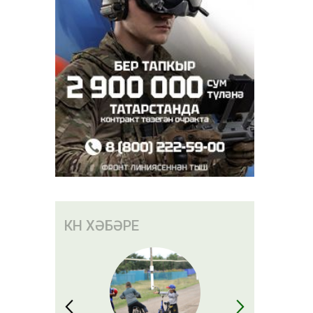
КӨН ХӘБӘРЕ