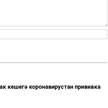
ак кешегә коронавирустан прививка