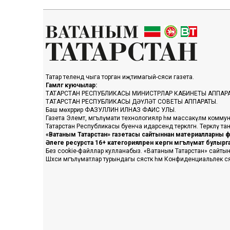
Татар телендә чыга торган иҗтимагый-сәяси газета.
Гамәлгә куючылар:
ТАТАРСТАН РЕСПУБЛИКАСЫ МИНИСТРЛАР КАБИНЕТЫ АППАР
ТАТАРСТАН РЕСПУБЛИКАСЫ ДӘҮЛӘТ СОВЕТЫ АППАРАТЫ.
Баш мөхәррир ФАЗУЛЛИН ИЛНАЗ ФАИС УЛЫ.
Газета Элемтә, мәгълүмати технологияләр һәм массакүләм коммун
Татарстан Республикасы буенча идарәсендә теркәлгән. Теркәлү 
«Ватаным Татарстан» газетасы сайтыннан материалларны фа
Әлеге ресурста 16+ категорияләренә кергән мәгълүмат булыр
Без cookie-файллар кулланабыз. «Ватаным Татарстан» сайтына ке
Шәхси мәгълүматлар турындагы сәясәткә һәм Конфиденциальлек с