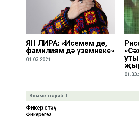
ЯН ЛИРА: «Исемем дә,
Рис
фамилиям дә үземнеке»
«Сә
уты
01.03.2021
җы
01.03
Комментарий 0
Фикер өстәү
Фикерегез