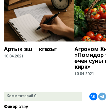
Артык эш – кәгазьгә
Агроном Хәк
«Помидор т
10.04.2021
өчен суны аз
кирәк»
10.04.2021
Комментарий 0
Фикер өстәү