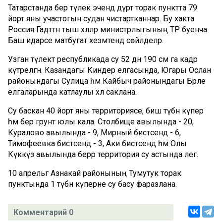
Татарстанда бер тәүлек эчендә дүрт торак пунктта 79
йорт яны участогын судан чистартканнар. Бу хакта
Россия Гадәттән тыш хәлләр министрлыгының ТР буенча
Баш идарәсе матбугат хезмәтендә сөйләделәр.
Узган тәүлектә республикада су 52 дән 190 см га кадәр
күтәрелгән. Казандагы Киндер елгасында, Югары Ослан
районындагы Сулица һәм Кайбыч районындагы Бәрле
елгаларында катлаулы хәл саклана.
Су баскан 40 йорт яны территориясе, биш түбән күпер
һәм бер грунт юлы кала. Столбище авылында - 20,
Куралово авылында - 9, Мирный бистәсендә - 6,
Тимофеевка бистәсендә - 3, Аки бистәсендә һәм Олы
Күккүз авылында берәр территория су астында әлегә.
10 апрельгә Азнакай районының Тумутук торак
пунктында 1 түбән күперне су басу фаразлана.
Комментарий 0