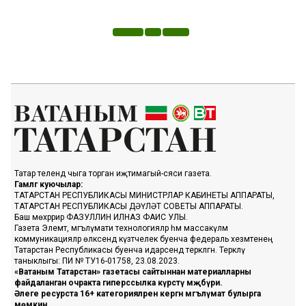
Татар телендә чыга торган иҗтимагый-сәяси газета.
Гамәлгә куючылар:
ТАТАРСТАН РЕСПУБЛИКАСЫ МИНИСТРЛАР КАБИНЕТЫ АППАРАТЫ,
ТАТАРСТАН РЕСПУБЛИКАСЫ ДӘҮЛӘТ СОВЕТЫ АППАРАТЫ.
Баш мөхәррир ФАЗУЛЛИН ИЛНАЗ ФАИС УЛЫ.
Газета Элемтә, мәгълүмати технологияләр һәм массакүләм
коммуникацияләр өлкәсендә күзәтчелек буенча федераль хезмәтенең
Татарстан Республикасы буенча идарәсендә теркәлгән. Теркәлү
таныклыгы: ПИ № ТУ16-01758, 23.08.2023.
«Ватаным Татарстан» газетасы сайтыннан материалларны
файдаланган очракта гиперссылка күрсәтү мәҗбүри.
Әлеге ресурста 16+ категорияләренә кергән мәгълүмат булырга
мөмкин.