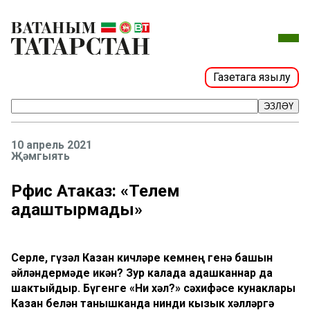
Газетага язылу
ЭЗЛӘҮ
10 апрель 2021
Җәмгыять
Рәфис Атаказ: «Телем
адаштырмады»
Серле, гүзәл Казан кичләре кемнең генә башын
әйләндермәде икән? Зур калада адашканнар да
шактыйдыр. Бүгенге «Ни хәл?» сәхифәсе кунаклары
Казан белән танышканда нинди кызык хәлләргә