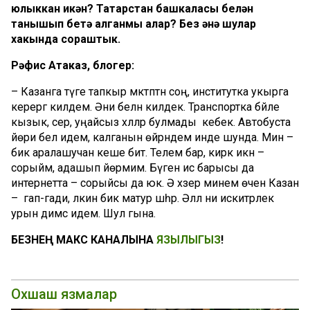
юлыккан икән? Татарстан башкаласы белән
танышып бетә алганмы алар? Без әнә шулар
хакында сораштык.
Рәфис Атаказ, блогер:
– Казанга тәүге тапкыр мәктәптән соң, институтка укырга
керергә килдем. Әни белән килдек. Транспортка бәйле
кызык, сәер, уңайсыз хәлләр булмады кебек. Автобуста
йөри белә идем, калганын өйрәндем инде шунда. Мин –
бик аралашучан кеше бит. Телем бар, кирәк икән –
сорыйм, адашып йөрмим. Бүген исә барысы да
интернетта – сорыйсы да юк. Ә хәзер минем өчен Казан
– гап-гади, ләкин бик матур шәһәр. Әллә ни искитәрлек
урын димәс идем. Шул гына.
БЕЗНЕҢ МАКС КАНАЛЫНА
ЯЗЫЛЫГЫЗ
!
Охшаш язмалар