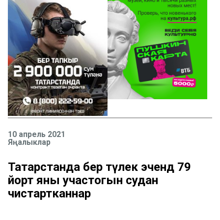
10 апрель 2021
Яңалыклар
Татарстанда бер тәүлек эчендә 79
йорт яны участогын судан
чистартканнар