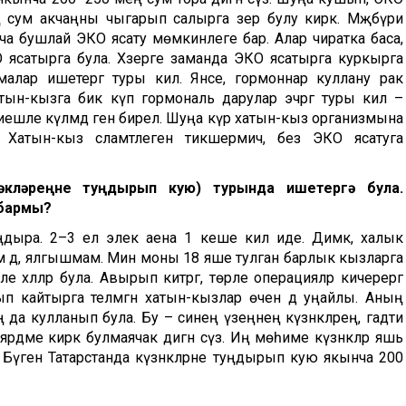
ең сум акчаңны чыгарып салырга әзер булу кирәк. Мәҗбүри
а бушлай ЭКО ясату мөмкинлеге бар. Алар чиратка баса,
 ясатырга була. Хәзерге заманда ЭКО ясатырга куркырга
алар ишетергә туры килә. Янәсе, гормоннар куллану рак
н-кызга бик күп гормональ дарулар эчәргә туры килә –
иешле күләмдә генә бирелә. Шуңа күрә хатын-кыз организмына
атын-кыз сәламәтлеген тикшермичә, без ЭКО ясатуга
әкләреңне туңдырып кую) турында ишетергә була.
 бармы?
уңдыра. 2–3 ел элек аена 1 кеше килә иде. Димәк, халык
м дә, ялгышмам. Мин моны 18 яше тулган барлык кызларга
е хәлләр була. Авырып китәргә, төрле операцияләр кичерергә
п кайтырга теләмәгән хатын-кызлар өчен дә уңайлы. Аның
да кулланып була. Бу – синең үзеңнең күзәнәкләрең, гадәти
рдәме кирәк булмаячак дигән сүз. Иң мөһиме күзәнәкләр яшь
Бүген Татарстанда күзәнәкләрне туңдырып кую якынча 200