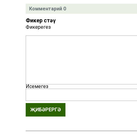
Комментарий 0
Фикер өстәү
Фикерегез
Исемегез
ҖИБӘРЕРГӘ