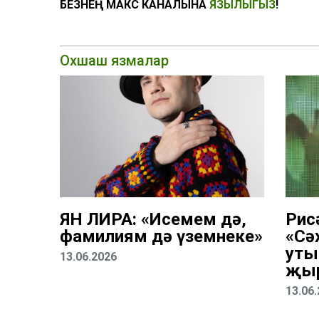
БЕЗНЕҢ МАКС КАНАЛЫНА
ЯЗЫЛЫГЫЗ
!
Охшаш язмалар
ЯН ЛИРА: «Исемем дә,
Рис
фамилиям дә үземнеке»
«Сә
уты
13.06.2026
җы
13.06