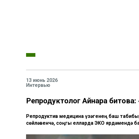
13 июнь 2026
Интервью
Репродуктолог Айнара Әбитова
Репродуктив медицина үзәгенең баш табибы,
сөйләвенчә, соңгы елларда ЭКО ярдәмендә ба