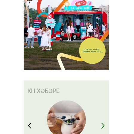
КӨН ХӘБӘРЕ