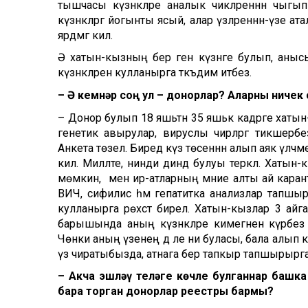
тышчасы күзәнәкләре аналык чикләреннән чыгып
күзәнәкләргә йогынты ясый, алар үзләреннән-үз
ярдәмгә килә.
Ә хатын-кызның бер генә күзәнәге булып, анысы
күзәнәкләрен кулланырга тәкъдим итәбез.
– Ә кемнәр соң ул – донорлар? Аларны ничек
– Донор булып 18 яшьтән 35 яшькә кадәрге хатын
генетик авырулар, вируслы чирләргә тикшерәбе
Анкета төзелә. Биредә күз төсеннән алып аяк үлчә
килә. Милләте, нинди диндә булуы теркәлә. Хатын
мөмкин, ә менә ир-атларның мәние алты ай кара
ВИЧ, сифилис һәм гепатитка анализлар тапшыра
кулланырга рөхсәт бирелә. Хатын-кызлар 3 айг
барышында аның күзәнәкләре кимегәнен күрәбез
Чөнки аның үзенең дә әле әни буласы, бала алып 
үз чиратыбызда, атнага бер тапкыр тапшырырга 
– Акча эшләү теләге көчле булганнар башка
бара торган донорлар реестры бармы?