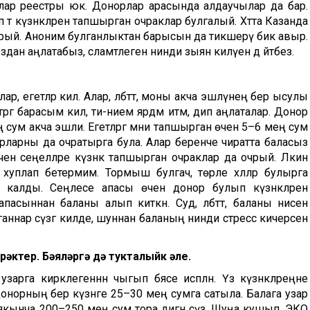
орлар реестры юк. Донорлар арасында алдаучылар да бар.
 тә күзәнәкләрен тапшырган очраклар булгалый. Хәтта Казанда
очрый. Аноним булганлыктан барысын да тикшерү бик авыр.
 аңлатабыз, сәламәтлегенә нинди зыян килүен дә әйтәбез.
, егетләр килә. Алар, әлбәттә, моны акча эшләүнең бер ысулы
әргә барасым килә, әти-әниемә ярдәм итәм, дип аңлаталар. Донор
 сум акча эшли. Егетләргә мәни тапшырган өчен 5–6 мең сум
норларны да очратырга була. Алар беренче чиратта баласыз
 өчен сеңелләре күзәнәк тапшырган очраклар да очрый. Ләкин
 хуплап бетермим. Тормыш булгач, төрле хәлләр булырга
 калды. Сеңлесе апасы өчен донор булып күзәнәкләрен
сыннан баланы алып киткән. Суд, әлбәттә, баланы әнисенә
ганнар сүзгә килде, шуннан баланың нинди стресс кичерәсен
рәктер. Бәяләргә дә тукталыйк әле.
га кирәклегеннән чыгып бәясе исәпләнә. Үз күзәнәкләреңне
онорның бер күзәнәге 25–30 мең сумга сатыла. Балага узар
 генә якынча 200–250 мең сум тора дигән сүз. Шуңа кушып, ЭКО