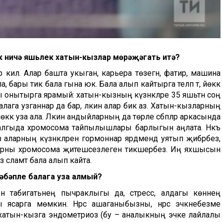
әк ничә яшьлек хатын-кызлар мөрәҗәгать итә?
 килә. Алар башта укыган, карьера төзегән, фатир, машина
, бары тик бала гына юк. Бала алып кайтырга теләп тә, йөккә
уны онытырга ярамый: хатын-кызның күзәнәкләре 35 яшьтән соң
балага узганнар да бар, ләкин алар бик аз. Хатын-кызларның
кә уза ала. Ләкин андыйларның да төрле сәбәпләр аркасында
ралгыда хромосома тайпылышлары барлыгын аңлата. Нәкъ
 аларның күзәнәкләрен гормоннар ярдәмендә уятып җибәрәбез,
аларны хромосома җитешсезлегенә тикшерәбез. Иң яхшысын
сәламәт бала алып кайта.
сәбәпле балага уза алмый?
енә табигатьнең пычраклыгы да, стресс, алдагы көннең
ы ясарга мөмкин. Нәрсә ашаганыбызны, нәрсә эчкәнебезме
 хатын-кызга
эндометриоз (
бу – аналыкның эчке лайлалы