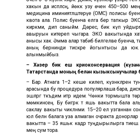
хакын да исәпләсәң, йөккә узу өчен 450–500 м
медицина иминиятләштерүе (ОМС) полисы буенч
квота ала. Полис буенча елга бер тапкыр ЭКО
кирәкми, дип саныйм. Дөрес, бик күп уйдырм
авыруын китереп чыгара. ЭКО вакытында хаты
анысы хак. Әмма алар табиб билгеләве буенча, т
аның бернинди тискәре йогынтысы да юк. Х
алынмыйбыз.
– Хәзер бик еш криоконсервация (күзән
Татарстанда моның белән кызыксынучылар
– Бар. Атнага 1–2 кеше килеп, күзәнәкләрен т
арасында бу процедура популярлаша бара, дисә
эшләргә тәкъдим итәр идем. Чөнки тормышта төрл
мөмкинсең. Бу бигрәк тә яшь вакытта бала алы
саклау вакыты чикләнми. 15–20 ел узганнан соң 
юл белән балага уза алмаган очракта донорлар я
вакытта – 35 яшькә кадәр туңдырылырга тиеш. 
мең сум тора.