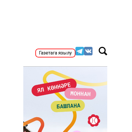
Газетага язылу