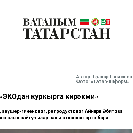
Гөлнар Галимова
Фото: «Татар-информ»
: «ЭКОдан куркырга кирәкми»
 акушер-гинеколог, репродуктолог Айнара Әбитова
ла алып кайтучылар саны атканнан-арта бара.