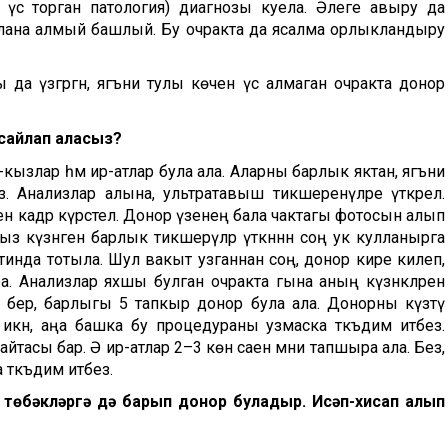
 үсә торган патология) ди
агнозы куела. Әлеге авыру да
е аталана алмый башлый. Бу очракта да ясалма орлыкландыру
 да үзгәргән, ягъни тулы көченә үсә алмаган очракта донор
 сайлап аласыз?
-кызлар һәм ир-атлар була ала. Аларны барлык яктан, ягъни
з. Анализлар алына, ультратавыш тикшеренүләре үткәрелә.
менә кадәр күрсәтелә. Донор үзенең бала чактагы фотосын алып
-кыз күзәнәген барлык тикшерүләр үткәннән соң ук кулланырга
нтинда тотыла. Шул вакыт узганнан соң, донор кире килеп,
. Анализлар яхшы булган очракта гына аның күзәнәкләрен
а бер, барлыгы 5 тапкыр донор була ала. Донорны күзәтү
 икән, аңа башка бу процедураны узмаска тәкъдим итәбез.
кайтасы бар. Ә ир-атлар 2–3 көн саен мәни тапшыра ала. Без,
тәкъдим итәбез.
 төбәкләргә дә барып донор буладыр. Исәп-хисап алып