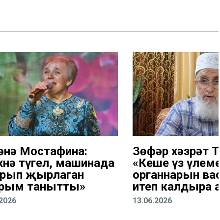
әнә Мостафина:
Зөфәр хәзрәт Т
хнә түгел, машинада
«Кеше үз үлем
рып җырлаган
органнарын ва
рым танытты»
итеп калдыра 
.2026
13.06.2026