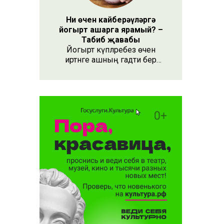
Ни өчен кайберәүләргә
йогырт ашарга ярамый? –
Табиб җавабы
Йогырт күпләребез өчен
иртәнге ашның гадәти бер
өлеше булып тора.