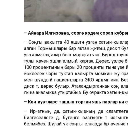
– Айнара Илгизовна, сезгә ярдәм сорап күбр
– Соңгы вакытта 40 яшьтән узган хатын-кызлар
алган. Тормышлары бар яктан җитеш, дисәк тә була
уза алмагач, алар безгә мөрәҗәгать итә. Биредә ш
тулы көченә эшли алмый, картая. Дөрес, үзләре 
100 процентының бары 20 проценты гына үзе йөк
йөклелек чоры туктап калырга мөмкин. Бу я
менә шундый пациентларга ЭКО ярдәмгә килә. Без
дисәк тә, дөрес булыр. Аталандырганнан соң 
гына аналыкка утыртабыз. Бу очракта хатын-кыз 
– Көч-куәтләре ташып торган яшь парлар ни 
– Ир-атның да, хатын-кызның да сәламәтлег
билгесезлеге дә, бүгенге вазгыять тә йогынт
белмибез. Шулай ук соңгы елларда һәр өченче