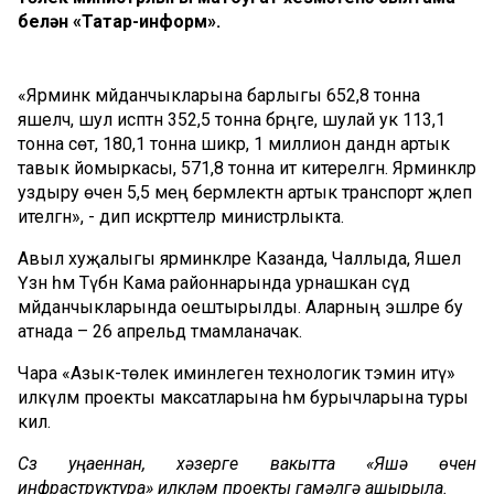
белән «Татар-информ».
«Ярминкә мәйданчыкларына барлыгы 652,8 тонна
яшелчә, шул исәптән 352,5 тонна бәрәңге, шулай ук 113,1
тонна сөт, 180,1 тонна шикәр, 1 миллион данәдән артык
тавык йомыркасы, 571,8 тонна ит китерелгән. Ярминкәләр
уздыру өчен 5,5 мең берәмлектән артык транспорт җәлеп
ителгән», - дип искәрттеләр министрлыкта.
Авыл хуҗалыгы ярминкәләре Казанда, Чаллыда, Яшел
Үзән һәм Түбән Кама районнарында урнашкан сәүдә
мәйданчыкларында оештырылды. Аларның эшләре бу
атнада – 26 апрельдә тәмамланачак.
Чара «Азык-төлек иминлеген технологик тәэмин итү»
илкүләм проекты максатларына һәм бурычларына туры
килә.
Сүз уңаеннан, хәзерге вакытта «Яшәү өчен
инфраструктура» илкүләм проекты гамәлгә ашырыла.