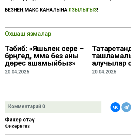
БЕЗНЕҢ МАКС КАНАЛЫНА
ЯЗЫЛЫГЫЗ
!
Охшаш язмалар
Табиб: «Яшьлек сере –
Татарстанд
бәрәңгедә, әмма без аны
ташламалы 
дөрес ашамыйбыз»
алучылар са
20.04.2026
20.04.2026
Комментарий 0
Фикер өстәү
Фикерегез