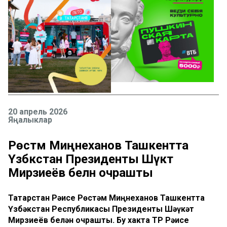
20 апрель 2026
Яңалыклар
Рөстәм Миңнеханов Ташкентта
Үзбәкстан Президенты Шәүкәт
Мирзиеёв белән очрашты
Татарстан Рәисе Рөстәм Миңнеханов Ташкентта
Үзбәкстан Республикасы Президенты Шәүкәт
Мирзиеёв белән очрашты. Бу хакта ТР Рәисе