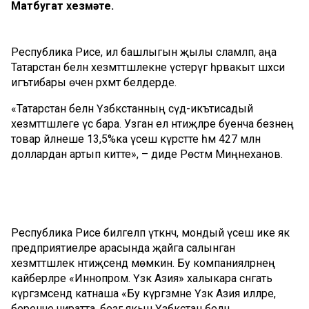
Матбугат хезмәте.
Республика Рәисе, ил башлыгын җылы сәламләп, аңа
Татарстан белән хезмәттәшлекне үстерүгә һәрвакыт шәхси
игътибары өчен рәхмәт белдерде.
«Татарстан белән Үзбәкстанның сәүдә-икътисадый
хезмәттәшлеге үсә бара. Узган ел нәтиҗәләре буенча безнең
товар әйләнеше 13,5%ка үсеш күрсәтте һәм 427 млн
доллардан артып китте», – диде Рөстәм Миңнеханов.
Республика Рәисе билгеләп үткәнчә, мондый үсеш ике як
предприятиеләре арасында җайга салынган
хезмәттәшлек нәтиҗәсендә мөмкин. Бу компанияләрнең
кайберләре «Иннопром. Үзәк Азия» халыкара сәнәгать
күргәзмәсендә катнаша «Бу күргәзмәне Үзәк Азия илләре,
беренче чиратта, безгә якын Үзбәкстан белән