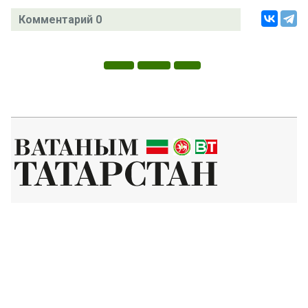
Комментарий 0
Татар телендә чыга торган иҗтимагый-сәяси газета.
Гамәлгә куючылар:
ТАТАРСТАН РЕСПУБЛИКАСЫ МИНИСТРЛАР КАБИНЕТЫ АППАРАТЫ,
ТАТАРСТАН РЕСПУБЛИКАСЫ ДӘҮЛӘТ СОВЕТЫ АППАРАТЫ.
Баш мөхәррир ФАЗУЛЛИН ИЛНАЗ ФАИС УЛЫ.
Газета Элемтә, мәгълүмати технологияләр һәм массакүләм
коммуникацияләр өлкәсендә күзәтчелек буенча федераль хезмәтенең
Татарстан Республикасы буенча идарәсендә теркәлгән. Теркәлү
таныклыгы: ПИ № ТУ16-01758, 23.08.2023.
«Ватаным Татарстан» газетасы сайтыннан материалларны