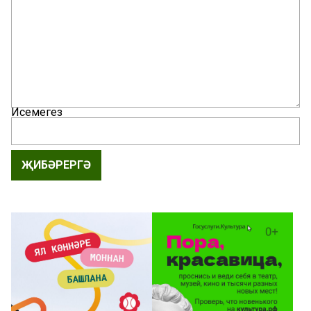
Исемегез
ҖИБӘРЕРГӘ