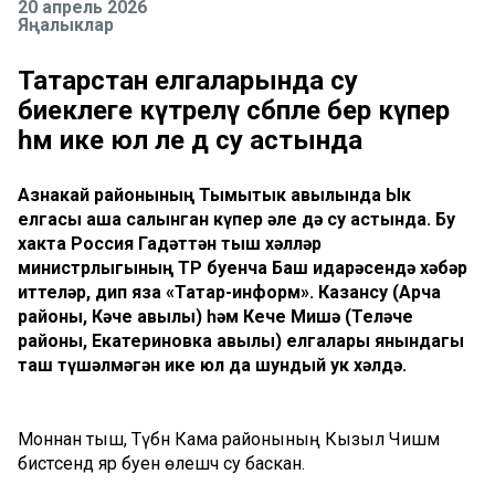
20 апрель 2026
Яңалыклар
Татарстан елгаларында су
биеклеге күтәрелү сәбәпле бер күпер
һәм ике юл әле дә су астында
Азнакай районының Тымытык авылында Ык
елгасы аша салынган күпер әле дә су астында. Бу
хакта Россия Гадәттән тыш хәлләр
министрлыгының ТР буенча Баш идарәсендә хәбәр
иттеләр, дип яза «Татар-информ». Казансу (Арча
районы, Кәче авылы) һәм Кече Мишә (Теләче
районы, Екатериновка авылы) елгалары янындагы
таш түшәлмәгән ике юл да шундый ук хәлдә.
Моннан тыш, Түбән Кама районының Кызыл Чишмә
бистәсендә яр буен өлешчә су баскан.