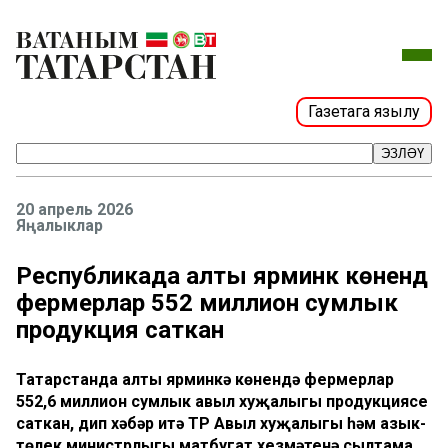
Газетага язылу
ЭЗЛӘҮ
20 апрель 2026
Яңалыклар
Республикада алты ярминкә көнендә
фермерлар 552 миллион сумлык
продукция саткан
Татарстанда алты ярминкә көнендә фермерлар
552,6 миллион сумлык авыл хуҗалыгы продукциясе
саткан, дип хәбәр итә ТР Авыл хуҗалыгы һәм азык-
төлек министрлыгы матбугат хезмәтенә сылтама