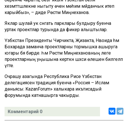
хезмәттәшлекне ныгыту өчен мөһим мәйданчык итеп
карыйбыз», – диде Рөстәм Миңнеханов.
Яклар шулай ук сәнәгать парклары булдыру буенча
уртак проектлар турында да фикер алыштылар.
Үзбәкстан Президенты Чирчикта, Җизакта, Нәвоида һәм
Бохарада заманча проектларны тормышка ашыруга
югары бәя бирде. Һәм Рөстәм Миңнехановның әлеге
проектларның уңышына керткән шәхси өлешен билгеләп
үтте.
Очрашу азагында Республика Рәисе Үзбәкстан
делегациясен традиция буенча «Россия – Ислам
дөньясы: KazanForum» халыкара икътисадый
форумында катнашырга чакырды.
Комментарий 0