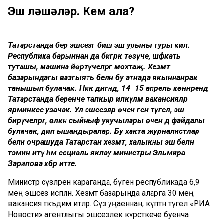
Эш өләшәләр. Кем ала?
Татарстанда бер эшсезгә биш эш урыны туры килә.
Республика барыннан да бигрәк төзүче, шәфкать
туташы, машина йөртүчеләргә мохтаҗ. Хезмәт
базарындагы вазгыять белән бу атнада якыннанрак
танышып булачак. Ник дигәндә, 14–15 апрель көннәрендә
Татарстанда беренче тапкыр илкүләм вакансияләр
ярминкәсе узачак. Ул эшсезләр өчен генә түгел, эш
бирүчеләргә, өлкән сыйныф укучылары өчен дә файдалы
булачак, дип ышандыралар. Бу хакта журналистлар
белән очрашуда Татарстан хезмәт, халыкны эш белән
тәэмин итү һәм социаль яклау министры Эльмира
Зарипова хәбәр итте.
Министр сүзләренә караганда, бүген республикада 6,9
мең эшсез исәпләнә. Хезмәт базарында аларга 30 мең
вакансия тәкъдим итәләр. Сүз уңаеннан, күптән түгел «РИА
Новости» агентлыгы эшсезлек күрсәткече буенча