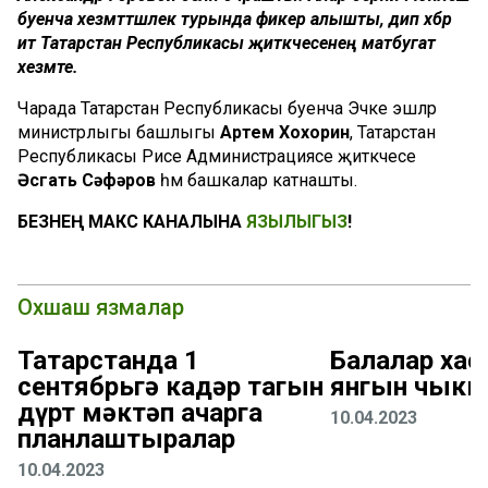
буенча хезмәттәшлек турында фикер алышты, дип хәбәр
итә Татарстан Республикасы җитәкчесенең матбугат
хезмәте.
Чарада Татарстан Республикасы буенча Эчке эшләр
министрлыгы башлыгы
Артем Хохорин
, Татарстан
Республикасы Рәисе Администрациясе җитәкчесе
Әсгать Сәфәров
һәм башкалар катнашты.
БЕЗНЕҢ МАКС КАНАЛЫНА
ЯЗЫЛЫГЫЗ
!
Охшаш язмалар
Татарстанда 1
Балалар хас
сентябрьгә кадәр тагын
янгын чыкк
дүрт мәктәп ачарга
10.04.2023
планлаштыралар
10.04.2023