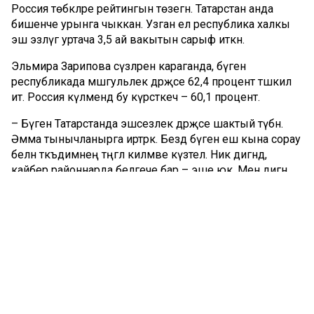
Россия төбәкләре рейтингын төзегән. Татарстан анда
бишенче урынга чыккан. Узган ел республика халкы
эш эзләүгә уртача 3,5 ай вакытын сарыф иткән.
Эльмира Зарипова сүзләренә караганда, бүген
республикада мәшгульлек дәрәҗәсе 62,4 процент тәшкил
итә. Россия күләмендә бу күрсәткеч – 60,1 процент.
– Бүген Татарстанда эшсезлек дәрәҗәсе шактый түбән.
Әмма тынычланырга иртәрәк. Бездә бүген еш кына сорау
белән тәкъдимнең тәңгәл килмәве күзәтелә. Ник дигәндә,
кайбер районнарда белгече бар – эше юк. Менә дигән
эш тәкъдим итәбез дип торган икенче бер җирдә исә,
киресенчә, кеше таба алмыйча интегәләр, – ди министр.
Инженер, электр һәм газ белән эретеп ябыштыручы,
машина йөртүче, программист, штукатурлаучы, ташчы,
табиб, шәфкать туташы белән агроном... Эльмира
Зарипова Татарстанда иң кирәкле һөнәрләр дип әнә
шуларны атый. Ел башыннан бирле кайбер
тармакларга эшкә урнашучылар саны арткан.