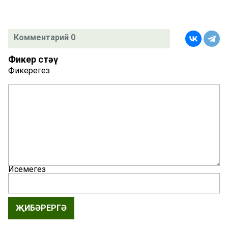
Комментарий 0
Фикер өстәү
Фикерегез
Исемегез
ҖИБӘРЕРГӘ