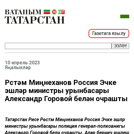
Газетага язылу
ЭЗЛӘҮ
10 апрель 2023
Яңалыклар
Рөстәм Миңнеханов Россия Эчке
эшләр министры урынбасары
Александр Горовой белән очрашты
Татарстан Рәисе Рөстәм Миңнеханов Россия Эчке эшләр
министры урынбасары полиция генерал-полковнигы
Александр Горовой белән очрашты. Алар берничә юнәлеш