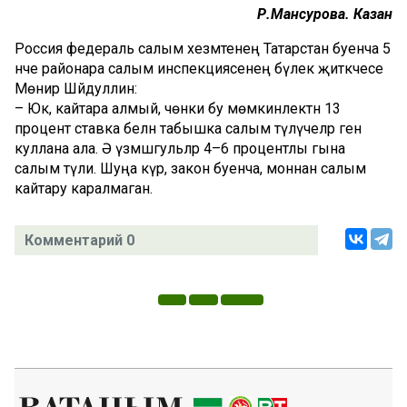
Р.Мансурова. Казан
Россия федераль салым хезмәтенең Татарстан буенча 5
нче районара салым инспекциясенең бүлек җитәкчесе
Мөнир Шәйдуллин:
– Юк, кайтара алмый, чөнки бу мөмкинлектән 13
процент ставка белән табышка салым түләүчеләр генә
куллана ала. Ә үзмәшгульләр 4–6 процентлы гына
салым түли. Шуңа күрә, закон буенча, моннан салым
кайтару каралмаган.
Комментарий 0