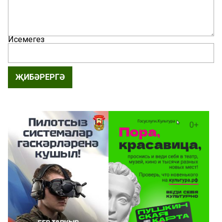
Исемегез
ҖИБӘРЕРГӘ