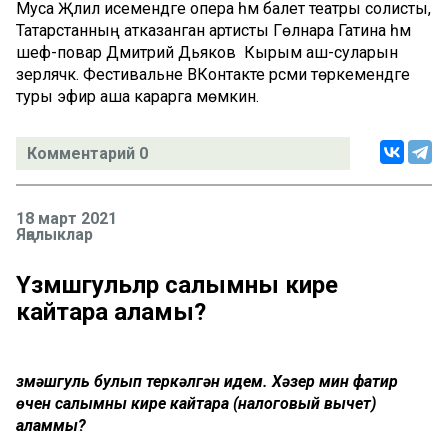
Муса Җәлил исемендәге опера һәм балет театры солисты,
Татарстанның атказанган артисты Гөлнара Гатина һәм
шеф-повар Дмитрий Дьяков Кырым аш-суларын
әзерләячәк. Фестивальне ВКонтакте рәсми төркемендәге
туры эфир аша карарга мөмкин.
Комментарий 0
18 март 2021
Яңалыклар
Үзмәшгульләр салымны кире
кайтара аламы?
Үзмәшгуль булып теркәлгән идем. Хәзер мин фатир
өчен салымны кире кайтара (налоговый вычет)
аламмы?