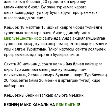
алып, аның бәясенең 20 процентын кире алу
мөмкинлеге бирелә. Бу эчке туризмга карата
кызыксындыру тудыру буенча дәүләт программасы
кысаларында эшләнелә.
Кешбэк 18 марттан 15 июньгә кадәрге чорда түләнелгән
туристлык хезмәтләре өчен бирелә, дип хәбәр ителә
мирпутешествий.рф
сайтында. Анда акциягә кушылган
туроператорлар, кунакханәләр һәм агрегаторлар исемлеге
урын алган. Туристның “Мир” картасы сайтта лояльлек
программасында теркәлгән булырга тиеш.
Сәяхәттән 30 июньнән дә соңга калмыйча әйләнеп кайтырга
кирәк. Тур озынлыгының яки кунакханәдә яшәү
вакытының 2 төннән кимрәк булмавы шарт. Тур бәясенең
20 проценты (әмма 20 меңнән дә артыграк түгел) кире
кайтарыла.
Кешбэкны берничә тапкыр алырга мөмкин.
БЕЗНЕҢ МАКС КАНАЛЫНА
ЯЗЫЛЫГЫЗ
!