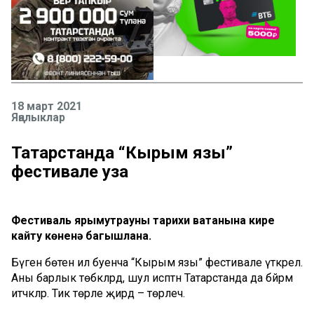
18 март 2021
Яңалыклар
Татарстанда “Кырым язы”
фестивале уза
Фестиваль ярымутрауның тарихи ватанына кире
кайту көненә багышлана.
Бүген бөтен ил буенча “Кырым язы” фестивале үткәрелә.
Аны барлык төбәкләрдә, шул исәптән Татарстанда да бәйрәм
итәчәкләр. Тик төрле җирдә – төрлечә.