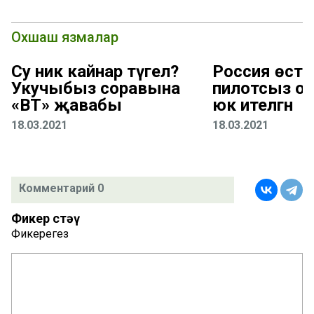
Охшаш язмалар
Су ник кайнар түгел?
Россия өстен
Укучыбыз соравына
пилотсыз оч
«ВТ» җавабы
юк ителгән
18.03.2021
18.03.2021
Комментарий 0
Фикер өстәү
Фикерегез