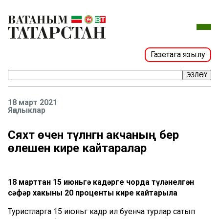
Газетага язылу
ЭЗЛӘҮ
18 март 2021
Яңалыклар
Сәяхәт өчен түләнгән акчаның бер
өлешен кире кайтаралар
18 марттан 15 июньгә кадәрге чорда түләнелгән
сәфәр хакының 20 проценты кире кайтарыла
Туристларга 15 июньгә кадәр ил буенча турлар сатып