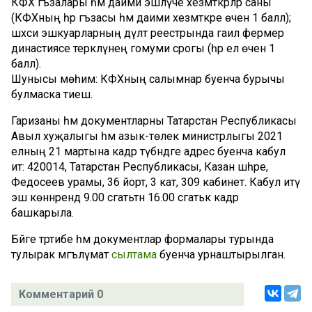
КФХ әгъзалары һәм даими эшләүче хезмәткәрләр саны
(КФХның һәр әгъзасы һәм даими хезмәткәре өчен 1 балл);
шәхси эшкуарларның дәүләт реестрында гаилә фермер
династиясе теркәлүнең гомуми срогы (һәр ел өчен 1
балл).
Шунысы мөһим: КФХның салымнар буенча бурычы
булмаска тиеш.
Гаризаны һәм документларны Татарстан Республикасы
Авыл хуҗалыгы һәм азык-төлек министрлыгы 2021
елның 21 мартына кадәр түбәндәге адрес буенча кабул
итә: 420014, Татарстан Республикасы, Казан шәһәре,
Федосеев урамы, 36 йорт, 3 кат, 309 кабинет. Кабул итү
эш көннәрендә 9.00 сәгатьтән 16.00 сәгатькә кадәр
башкарыла.
Бәйге тәртибе һәм документлар формалары турында
тулырак мәгълүмат
сылтама
буенча урнаштырылган.
Комментарий 0