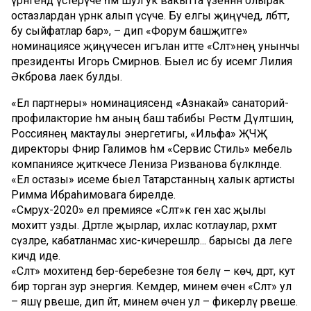
үрнәгендә үстерүче һәм шул ук вакытта үзеннән олырак
остазлардан үрнәк алып үсүче. Бу елгы җиңүчедә, әлбәттә,
бу сыйфатлар бар», – дип «Форум башҗитәге»
номинациясе җиңүчесен игълан итте «Сәләт»нең унынчы
президенты Игорь Смирнов. Быел исә бу исемгә Лилия
Әкбәрова лаек булды.
«Ел партнеры» номинациясендә «Азнакай» санаторий-
профилакторие һәм аның баш табибы Рөстәм Дәүләтшин,
Россиянең мактаулы энергетигы, «Ильфа» ҖЧҖ
директоры Фәнир Галимов һәм «Сервис Стиль» мебель
компаниясе җитәкчесе Лениза Ризванова бүләкләнде.
«Ел остазы» исеме быел Татарстанның халык артисты
Римма Ибраһимовага бирелде.
«Сәмрух-2020» ел премиясе «Сәләт»кә генә хас җылы
мохиттә узды. Дәртле җырлар, ихлас котлаулар, рәхмәт
сүзләре, кабатланмас хис-кичерешләр... барысы да әлеге
кичәдә иде.
«Сәләт» мохитендә бер-беребезне тоя белү – көч, дәрт, куәт
бирә торган зур энергия. Кемдер, минем өчен «Сәләт» ул
– яшәү рәвеше, дип әйтә, минем өчен ул – фикерләү рәвеше.