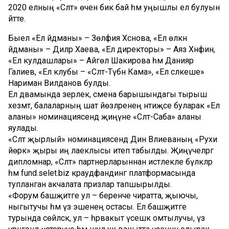
2020 елның «Сәләт» өчен бик бай һәм уңышлы ел булуын
әйтте.
Быел «Ел әйдәманы» – Зөлфия Хәсәнова, «Ел өлкән
әйдәманы» – Диләрә Хаева, «Ел директоры» – Аяз Хәнәфин,
«Ел кулдашлары» – Айгөл Шакирова һәм Данияр
Галиев, «Ел клубы – «Сәләт-Түбән Кама», «Ел сәлкеше»
Нариман Вилданов булды.
Ел дәвамында әзерлек, смена барышындагы тырыш
хезмәт, балаларның шат йөзләренең нәтиҗәсе буларак «Ел
аланы» номинациясендә җиңүне «Сәләт-Саба» аланы
яулады.
«Сәләт җырлый» номинациясендә Динә Вәлиеваның «Рухи
йөрәк» җыры иң лаеклысы итеп табылды. Җиңүчеләргә
дипломнар, «Сәләт» партнерларыннан истәлекле бүләкләр
һәм fund.selet.biz краудфандинг платформасында
тупланган акчалата призлар тапшырылды.
«Форум башҗитәге ул – беренче чиратта, җыючы,
ныгытучы һәм үз эшенең остасы. Ел башҗитәге
турында сөйләсәк, ул – һәрвакыт үсешкә омтылучы, үз