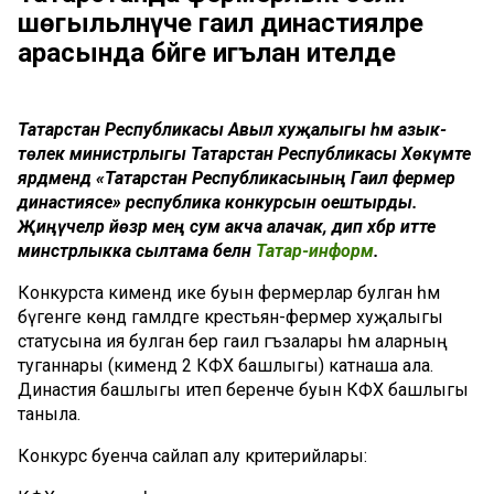
шөгыльләнүче гаилә династияләре
арасында бәйге игълан ителде
Татарстан Республикасы Авыл хуҗалыгы һәм азык-
төлек министрлыгы Татарстан Республикасы Хөкүмәте
ярдәмендә «Татарстан Республикасының Гаилә фермер
династиясе» республика конкурсын оештырды.
Җиңүчеләр йөзәр мең сум акча алачак, дип хәбәр итте
минстрлыкка сылтама белән
Татар-информ
.
Конкурста кимендә ике буын фермерлар булган һәм
бүгенге көндә гамәлдәге крестьян-фермер хуҗалыгы
статусына ия булган бер гаилә әгъзалары һәм аларның
туганнары (кимендә 2 КФХ башлыгы) катнаша ала.
Династия башлыгы итеп беренче буын КФХ башлыгы
таныла.
Конкурс буенча сайлап алу критерийлары: