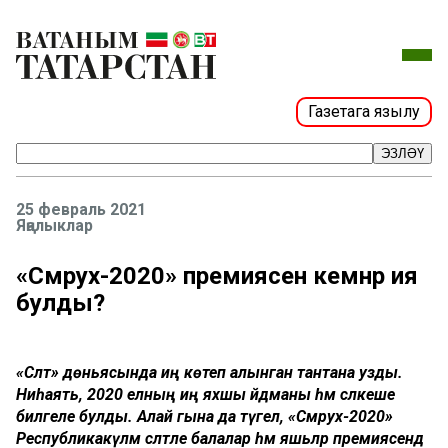
Газетага язылу
ЭЗЛӘҮ
25 февраль 2021
Яңалыклар
«Сәмрух-2020» премиясенә кемнәр ия
булды?
«Сәләт» дөньясында иң көтеп алынган тантана узды.
Ниһаять, 2020 елның иң яхшы әйдәманы һәм сәлкеше
билгеле булды. Алай гына да түгел, «Сәмрух-2020»
Республикакүләм сәләтле балалар һәм яшьләр премиясендә