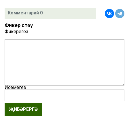
Комментарий 0
Фикер өстәү
Фикерегез
Исемегез
ҖИБӘРЕРГӘ