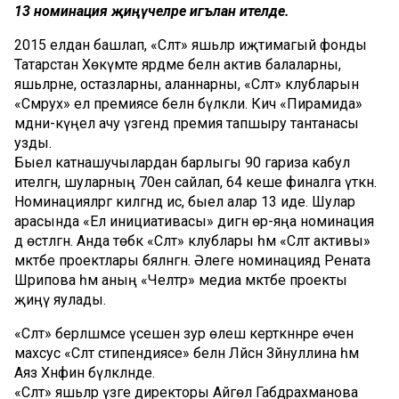
13 номинация җиңүчеләре игълан ителде.
2015 елдан башлап, «Сәләт» яшьләр иҗтимагый фонды
Татарстан Хөкүмәте ярдәме белән актив балаларны,
яшьләрне, остазларны, аланнарны, «Сәләт» клубларын
«Сәмрух» ел премиясе белән бүләкли. Кичә «Пирамида»
мәдәни-күңел ачу үзәгендә премия тапшыру тантанасы
узды.
Быел катнашучылардан барлыгы 90 гариза кабул
ителгән, шуларның 70ен сайлап, 64 кеше финалга үткән.
Номинацияләргә килгәндә исә, быел алар 13 иде. Шулар
арасында «Ел инициативасы» дигән өр-яңа номинация
дә өстәлгән. Анда төбәк «Сәләт» клублары һәм «Сәләт активы»
мәктәбе проектлары бәяләнгән. Әлеге номинациядә Рената
Шәрипова һәм аның «Челтәр» медиа мәктәбе проекты
җиңү яулады.
«Сәләт» берләшмәсе үсешенә зур өлеш керткәннәре өчен
махсус «Сәләт стипендиясе» белән Ләйсән Зәйнуллина һәм
Аяз Хәнәфин бүләкләнде.
«Сәләт» яшьләр үзәге директоры Айгөл Габдрахманова