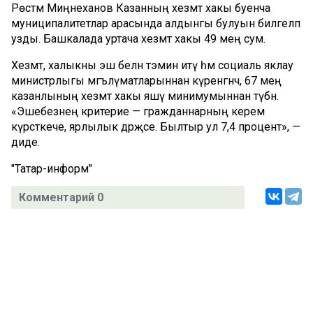
Рөстәм Миңнеханов Казанның хезмәт хакы буенча
муниципалитетлар арасында алдынгы булуын билгеләп
узды. Башкалада уртача хезмәт хакы 49 мең сум.
Хезмәт, халыкны эш белән тәэмин итү һәм социаль яклау
министрлыгы мәгълүматларыннан күренгәнчә, 67 мең
казанлының хезмәт хакы яшәү минимумыннан түбән.
«Эшебезнең критерие — гражданнарның керем
күрсәткече, ярлылык дәрәҗәсе. Былтыр ул 7,4 процент», —
диде.
"Татар-информ"
Комментарий 0