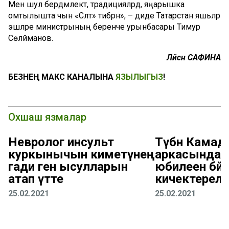
Менә шул бердәмлектә, традицияләрдә, яңарышка
омтылышта чын «Сәләт» тибрәнә», – диде Татарстан яшьләр
эшләре министрының беренче урынбасары Тимур
Сөләйманов.
Ләйсән САФИНА
БЕЗНЕҢ МАКС КАНАЛЫНА
ЯЗЫЛЫГЫЗ
!
Охшаш язмалар
Невролог инсульт
Түбән Камад
куркынычын киметүнең
аркасында ш
гади генә ысулларын
юбилеен бәйр
атап үтте
кичектерел
25.02.2021
25.02.2021