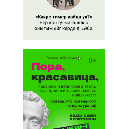
«Кәкре тимер кайда ул?»
Бер көн тугыз яшьлек
оныгым өйгә керде дә: «Әби,
безнең кәкре тимер кайда
ул?» – дип сорады.