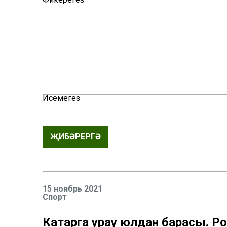
Исемегез
ҖИБӘРЕРГӘ
15 ноябрь 2021
Спорт
Катарга урау юлдан барасы. 