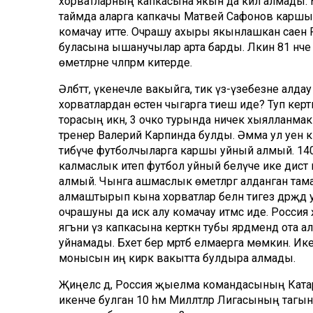
хорватларның капкасына якын да килә алмады.
таймда аларга капкачы Матвей Сафонов каршы то
комачау итте. Очрашу ахыры якынлашкан саен
буласына ышанучылар арта барды. Ләкин 81 нче 
өметләрне чәлпәрәмә китерде.
Әлбәттә, үкенечле вакыйга, тик үз-үзебезне алд
хорватлардан өстен чыгарга тиеш иде? Туп керт
торасың икән, 3 очко турында ничек хыялланмак
тренер Валерий Карпинда булды. Әмма ул уен
тибүче футболчыларга каршы уйный алмый. 140 ми
калмаслык итеп футбол уйный белүче ике дистә 
алмый. Чынга ашмаслык өметләргә алданган там
алмаштырып кына хорватлар белән тигез дәрәҗәдә у
очрашуны да искә алу комачау итмәс иде. Росс
ягъни үз капкасына керткән тубы ярдәмендә ота а
уйнамады. Бәхет бер мәртәбә елмаерга мөмкин. Ик
монысын иң кирәк вакытта булдыра алмады.
Җиңелсә дә, Россия җыелма командасының Катар
икенче булган 10 һәм Милләтләр Лигасының таг