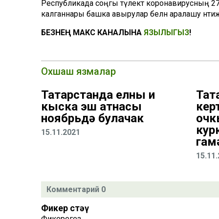
Республикада соңгы тәүлектә коронавирусның 270
калганнары башка авырулар белән аралашу нәтиҗ
БЕЗНЕҢ МАКС КАНАЛЫНА
ЯЗЫЛЫГЫЗ
!
Охшаш язмалар
Татарстанда елның иң
Тат
кыска эш атнасы
кер
ноябрьдә булачак
очк
кур
15.11.2021
гам
15.11
Комментарий 0
Фикер өстәү
Фикерегез