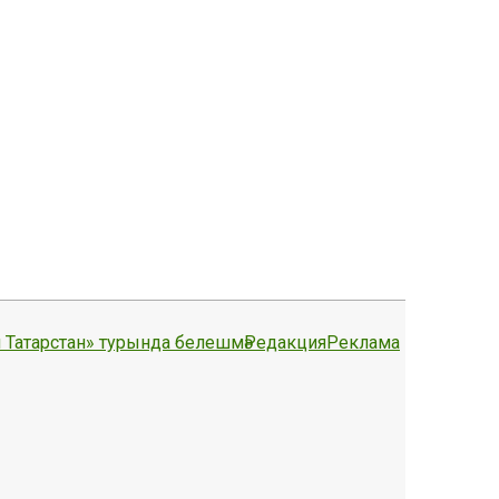
 Татарстан» турында белешмә
Редакция
Реклама