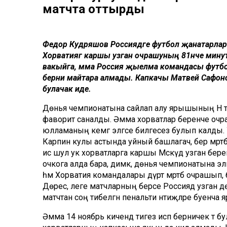
матчта оттырды
Федор Кудряшов Россиядәге футбол җанатарлар
Хорватиягә каршы узган очрашуның 81нче минут
вакыйга, әмма Россия җыелма командасы фут
берни майтара алмады. Капкачы Матвей Сафонов һ
булачак иде.
Дөнья чемпионатына сайлап алу ярышының H төрк
фаворит саналды. Әмма хорватлар беренче очраш
юлламаның кемгә эләгәсе билгесез булып калды
Карпин кулы астында уйный башлагач, бер мәртә
исә шул ук хорватларга каршы Мәскәүдә узган бе
очкога алда бара, димәк, дөнья чемпионатына эләг
һәм Хорватия командалары дүрт мәртәбә очрашып, 
Дөрес, әлеге матчларның берсе Россиядә узган
матчтан соң тибелгән пенальти нәтиҗәләре буенч
Әмма 14 ноябрь кичендә тигез исәп берничек т