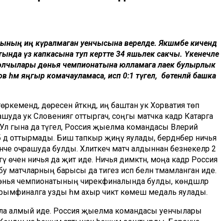
ының иң күралмаган уенчысына әверелде. Якшәмбе кичендә
ында үз капкасына туп кертте 34 яшьлек сакчы. Үкенечле
болчылары дөнья чемпионатына юлламага лаек булырлык
әм яңгыр комачауламаса, исәп 0:1 түгел, ә бөтенләй башка
емендә, дөресен әйткәндә, иң баштан ук Хорватия төп
уда ук Словениягә оттыргач, соңгы матчка кадәр Катарга
. Ул гына да түгел, Россия җыелма командасы Влерий
бә дә оттырмады. Биш тапкыр җиңү яулады, бердәнбер ничья
ренче очрашуда булды. Хәлиткеч матч алдыннан безнекеләр 2
ү өчен ничья да җитә иде. Ничья димәктән, моңа кадәр Россия
бу матчларның барысы да тигез исәп белән тәмамланган иде.
 дөнья чемпионатының чирекфиналында булды, көндәшләр
а ярымфиналга узды һәм ахыр чиктә көмеш медаль яулады.
ә була алмый иде. Россия җыелма командасы уенчылары