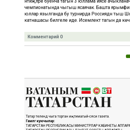
нәтиҗәләре буенча тагын 3 юллама иясе ачыкланач
чемпионатында чыгыш ясаячак. Башта ярымфина
юллар язылганда бу турнирда Россиядән тыш Ш
катнашасы билгеле иде. Исемлектә тагын да көч
Комментарий 0
Татар телендә чыга торган иҗтимагый-сәяси газета.
Гамәлгә куючылар:
ТАТАРСТАН РЕСПУБЛИКАСЫ МИНИСТРЛАР КАБИНЕТЫ АППАР