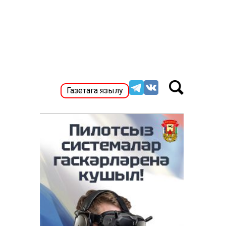
Газетага язылу