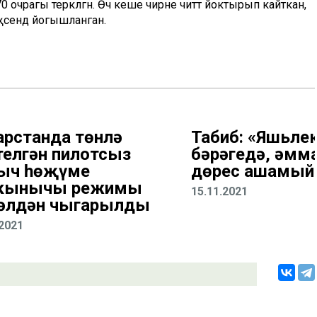
 очрагы теркәлгән. Өч кеше чирне читтә йоктырып кайткан,
әсендә йогышланган.
арстанда төнлә
Табиб: «Яшьлек
телгән пилотсыз
бәрәңгедә, әмм
ыч һөҗүме
дөрес ашамый
кынычы режимы
15.11.2021
әлдән чыгарылды
.2021