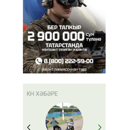
 сере –
а без аны
быз»
КӨН ХӘБӘРЕ