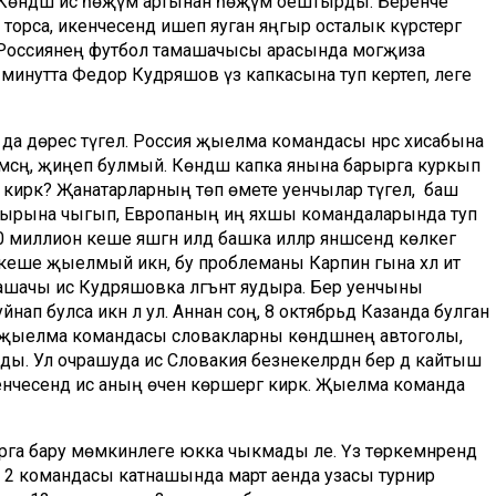
 Көндәш исә һөҗүм артынан һөҗүм оештырды. Беренче
рса, икенчесендә ишеп яуган яңгыр осталык күрсәтергә
 Россиянең футбол тамашачысы арасында могҗиза
минутта Федор Кудряшов үз капкасына туп кертеп, әлеге
ау да дөрес түгел. Россия җыелма командасы нәрсә хисабына
мәсәң, җиңеп булмый. Көндәш капка янына барырга куркып
 кирәк? Җанатарларның төп өмете уенчылар түгел, ә баш
 кырына чыгып, Европаның иң яхшы командаларында туп
ллион кеше яшәгән илдә башка илләр янәшәсендә көлкегә
кеше җыелмый икән, бу проблеманы Карпин гына хәл итә
ашачы исә Кудряшовка ләгънәт яудыра. Бер уенчыны
йнап булса икән лә ул. Аннан соң, 8 октябрьдә Казанда булган
ия җыелма командасы словакларны көндәшнең автоголы,
лды. Ул очрашуда исә Словакия безнекеләрдән бер дә кайтыш
енчесендә исә аның өчен көрәшергә кирәк. Җыелма команда
га бару мөмкинлеге юкка чыкмады әле. Үз төркемнәрендә
ын 2 командасы катнашында март аенда узасы турнир