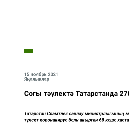
15 ноябрь 2021
Яңалыклар
Соңгы тәүлектә Татарстанда 2
Татарстан Сәламәтлек саклау министрлыгының матб
тәүлектә коронавирус белән авырган 68 кеше хастах