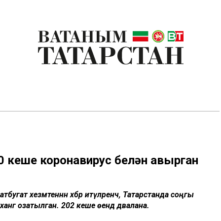
70 кеше коронавирус белән авырган
угат хезмәтеннән хәбәр итүләренчә, Татарстанда соңгы
анәгә озатылган. 202 кеше өендә дәвалана.