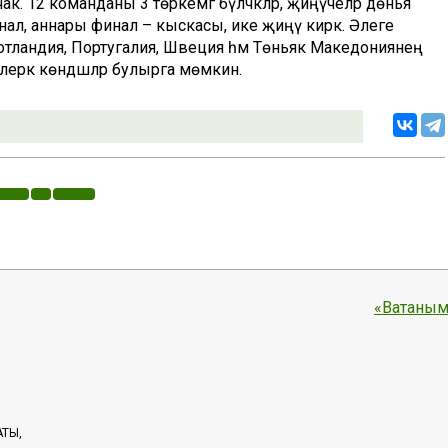
ак. 12 команданы 3 төркемгә бүләчәкләр, җиңүчеләр дөнья
л, аннары финал – кыскасы, ике җиңү кирәк. Әлеге
отландия, Португалия, Швеция һәм Төньяк Македониянең
лерәк көндәшләр булырга мөмкин.
«Ватаным
АТЫ,