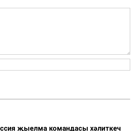
Россия җыелма командасы хәлиткеч