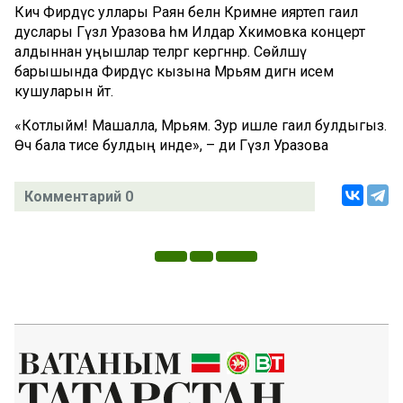
Кичә Фирдүс уллары Раян белән Кәримне ияртеп гаилә
дуслары Гүзәл Уразова һәм Илдар Хәкимовка концерт
алдыннан уңышлар теләргә кергәннәр. Сөйләшү
барышында Фирдүс кызына Мәрьям дигән исем
кушуларын әйтә.
«Котлыйм! Машалла, Мәрьям. Зур ишле гаилә булдыгыз.
Өч бала әтисе булдың инде», – ди Гүзәл Уразова
Комментарий 0