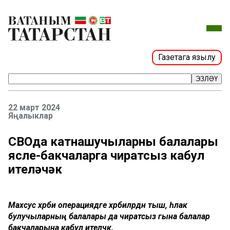
Газетага язылу
ЭЗЛӘҮ
22 март 2024
Яңалыклар
СВОда катнашучыларның балалары
ясле-бакчаларга чиратсыз кабул
ителәчәк
Махсус хәрби операциядәге хәрбиләрдән тыш, һәлак
булучыларның балалары да чиратсыз гына балалар
бакчаларына кабул ителәчәк.