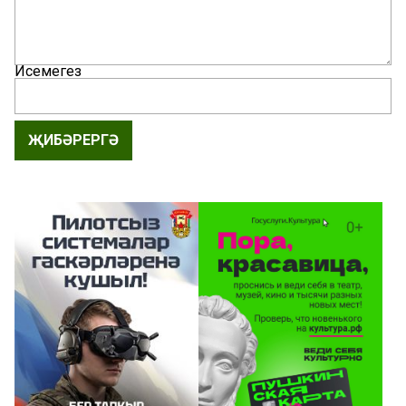
Исемегез
ҖИБӘРЕРГӘ