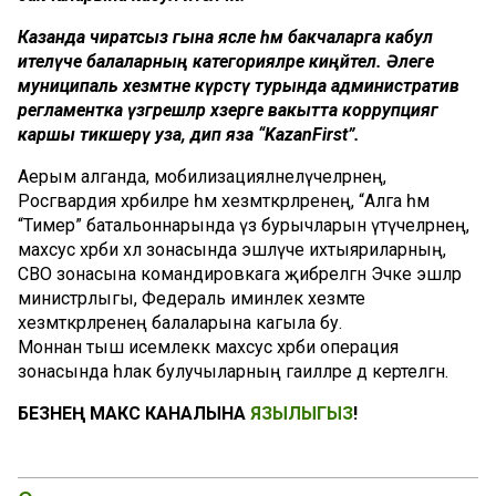
Казанда чиратсыз гына ясле һәм бакчаларга кабул
ителүче балаларның категорияләре киңәйтелә. Әлеге
муниципаль хезмәтне күрсәтү турында административ
регламентка үзгәрешләр хәзерге вакытта коррупциягә
каршы тикшерү уза, дип яза “KazanFirst”.
Аерым алганда, мобилизацияләнелүчеләрнең,
Росгвардия хәрбиләре һәм хезмәткәрләренең, “Алга һәм
“Тимер” батальоннарында үз бурычларын үтәүчеләрнең,
махсус хәрби хәл зонасында эшләүче ихтыяриларның,
СВО зонасына командировкага җибәрелгән Эчке эшләр
министрлыгы, Федераль иминлек хезмәте
хезмәткәрләренең балаларына кагыла бу.
Моннан тыш исемлеккә махсус хәрби операция
зонасында һәлак булучыларның гаиләләре дә кертелгән.
БЕЗНЕҢ МАКС КАНАЛЫНА
ЯЗЫЛЫГЫЗ
!