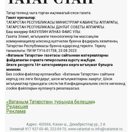
Татар телендә чыга торган иҗтимагый-сәяси газета.
Гамәлгә куючылар:
ТАТАРСТАН РЕСПУБЛИКАСЫ МИНИСТРЛАР КАБИНЕТЫ АППАРАТЫ,
ТАТАРСТАН РЕСПУБЛИКАСЫ ДӘҮЛӘТ СОВЕТЫ АППАРАТЫ.
Баш мөхәррир ФАЗУЛЛИН ИЛНАЗ ФАИС УЛЫ.
Газета Элемтә, мәгълүмати технологияләр һәм массакүләм
коммуникацияләр өлкәсендә күзәтчелек буенча федераль хезмәтенең
Татарстан Республикасы буенча идарәсендә теркәлгән. Теркәлү
таныклыгы: ПИ № ТУ16-01758, 23.08.2023.
«Ватаным Татарстан» газетасы сайтыннан материалларны
файдаланган очракта гиперссылка күрсәтү мәҗбүри.
Әлеге ресурста 16+ категорияләренә кергән мәгълүмат булырга
мөмкин.
Без cookie-файллар кулланабыз. «Ватаным Татарстан» сайтына
кергәндә сез әлеге белдерүгә, шәхси мәгълүматларны эшкәртүгә, Шәхси
мәгълүматлар турындагы сәясәткә һәм Конфиденциальлек сәясәте нигезендә
cookie файлларын куллануга ризалашасыз.
«Ватаным Татарстан» турында белешмә
Редакция
Реклама
Адрес: 420066, Казан ш., Декабристлар ур., 2 й.
Элемтә: 8 917 927-00-40, 222-09-70, www.vatantat.ru info@vatantat.ru