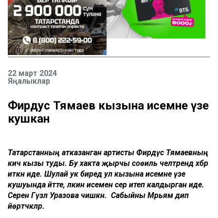
22 март 2024
Яңалыклар
Фирдус Тямаев кызына исемне үзе
кушкан
Татарстанның атказанган артисты Фирдүс Тямаевның
кичә кызы туды. Бу хакта җырчы соөиль челтәрендә хәбәр
иткән иде. Шулай ук биредә ул кызына исемне үзе
кушуында әйтте, ләкин исемен сер итеп калдырган иде.
Серен Гүзәл Уразова чишкән. Сабыйны Мәрьям дип
йөртәчәкләр.