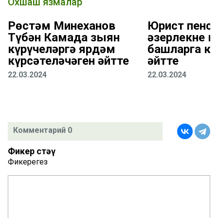
Охшаш язмалар
Рөстәм Миңнеханов
Юрист пенси
Түбән Камада зыян
әзерлекне к
күрүчеләргә ярдәм
башларга ки
күрсәтеләчәген әйтте
әйтте
22.03.2024
22.03.2024
Комментарий 0
Фикер өстәү
Фикерегез