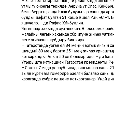
– Узган ел Татарстанның 18 районында янгын ч
ут чыгу очрагы теркәлде. Аеруча ут Спас, Кайбыч
белән беррәттән, анда һәлак булучылар саны да ар
булды. Вафат булган 51 кеше Яшел Үзән, Әлмәт, 
яшәүчеләр, – ди Рафис Хәбибуллин.
Янгыннар хакында сүз чыккач, Алексеевск райо
малайны янгын хакында хәбәр итүче җиһаз уятканы
әлеге җиһазны куйдыру бик кирәк.
– Татарстанда узган ел 84 меңнән артык янгын х
шундый 80 мең йортта 251 мең җиһаз урнаштыр
коткарылды. Аның 50 се балалар иде, – ди баш
Утырышта катнашкан Татарстан президенты Рөс
– Соңгы 7 елда республикада янгыннар саны 21 
зыян күргән һәм гомерләре өзелгән балалар саны
караганда күбрәк кешене коткарганнар. Уңай дин
Рөстәм Миңнеханов гомумән янгында һәлак булуч
– Һәр очракны яхшылап тикшерергә кирәк. Сәбәплә
саны да арткан. Әлеге проблема 2018 елда да 
хәлләрне контрольдә тоту бурычы йөкләнде. Тата
56сында гына коткару пунктлары эшли. Җиһазлан
итеп үзгәртергә кирәк. Болай эшләгәндә без күп ке