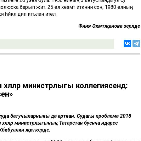
излеге 20 узел була. 1958 елның 3 августында ул су
юска барып җитә. 25 ел хезмәт иткәннән соң, 1980 елның
һәйкәл дип игълан ителә.
Фәния Әхмәтҗанова әзерләде
 хәлләр министрлыгы коллегиясендә:
сен»
 суда батучыларныкы да арткан. Судагы проблема 2018
тыш хәлләр министрлыгының Татарстан буенча идарәсе
Хәбибуллин җиткерде.