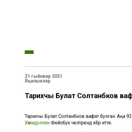
21 гыйнвар 2021
Яңалыклар
Тарихчы Булат Солтанбәков ва
Тарихчы Булат Солтанбәков вафат булган. Аңа 92
Хәмидуллин
Фейсбук челтәрендә хәбәр итте.