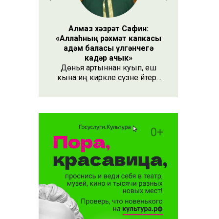
 алачак
Алмаз хәзрәт Сафин:
«Аллаһның рәхмәт капкасы
адәм баласы үлгәнчегә
кадәр ачык»
Дөнья артыннан куып, еш
кына иң кирәкле сүзне әйтергә
онытабыз. «Рәхмәт» сүзе бу.
Әлеге сүзне күршең яки
дустыңа гына түгел, Аллаһы
Тәгаләгә дә әйтү тиешле, чөнки
кеше бөтен яшәеше, барлыгы
белән Аңа бурычлы.