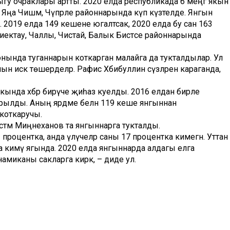
ыгу очраклары артты. 2020 елда республикада 6 меңгә якын
, Яңа Чишмә, Чүпрәле районнарында күп күзәтелде. Янгын
та. 2019 елда 149 кешене югалтсак, 2020 елда бу сан 163
Биектау, Чаллы, Чистай, Балык Бистәсе районнарында
нында туганнарын коткарган малайга да тукталдылар. Ул
н искә төшерделәр. Рафис Хәбибуллин сүзләренә караганда,
акында хәбәр бирүче җиһаз куелды. 2016 елдан бирле
ылды. Аның ярдәме белән 119 кеше янгыннан
 коткаручы.
тәм Миңнеханов та янгыннарга тукталды.
процентка, анда үлүчеләр саны 17 процентка кимегән. Уттан
 да кимү ягында. 2020 елда янгыннарда алдагы елга
амиканы сакларга кирәк, – диде ул.
ыларның артып китүенә дә тукталды.
рен ачыклап, анализлау мөһим, – ди ул. – Суда батучылар
бар иде. Шул вакытта ук район башлыкларына судагы
рстанда җәен 154 урында су коеналар. Шуның бары тик
дырылмаган урыннарны киләчәктә кешеләр ял итә торган
нә гомерләрне саклап кала алачакбыз,– диде Рөстәм