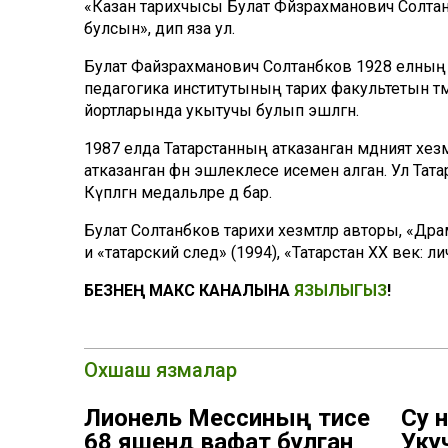
«Казан тарихчысы Булат Фәйзрахманович Солтанб
булсын», дип яза ул.
Булат Файзрахманович Солтанбәков 1928 елның 18
педагогика институтының тарих факультетын тәма
йортларында укытучы булып эшләгән.
1987 елда Татарстанның атказанган мәдәният хезм
атказанган фән эшлеклесе исемен алган. Ул Татарс
Күпләгән медальләре дә бар.
Булат Солтанбәков тарихи хезмәтләр авторы, «Др
и «татарский след» (1994), «Татарстан ХХ век: л
БЕЗНЕҢ МАКС КАНАЛЫНА
ЯЗЫЛЫГЫЗ
!
Охшаш язмалар
Лионель Мессиның әтисе
Су 
68 яшендә вафат булган
Уку