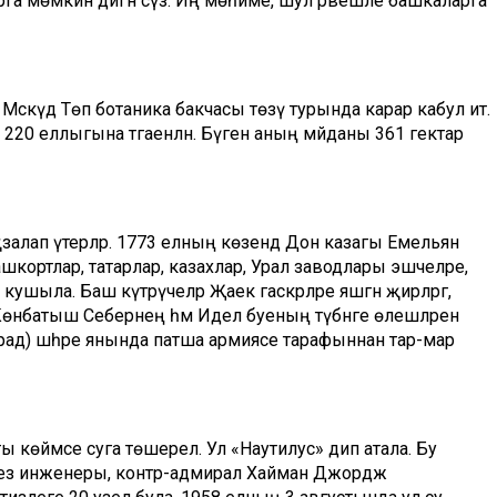
ырга мөмкин дигән сүз. Иң мөһиме, шул рәвешле башкаларга
скәүдә Төп ботаника бакчасы төзү турында карар кабул итә.
20 еллыгына тәгаенләнә. Бүген аның мәйданы 361 гектар
әзалап үтерәләр. 1773 елның көзендә Дон казагы Емельян
башкортлар, татарлар, казахлар, Урал заводлары эшчеләре,
шыла. Баш күтәрүчеләр Җаек гаскәрләре яшәгән җирләргә,
 Көнбатыш Себернең һәм Идел буеның түбәнге өлешләренә
град) шәһәре янында патша армиясе тарафыннан тар-мар
 көймәсе суга төшерелә. Ул «Наутилус» дип атала. Бу
ңгез инженеры, контр-адмирал Хайман Джордж