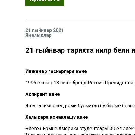
21 гыйнвар 2021
Яңалыклар
21 гыйнвар тарихта ниләр белән 
Инженер гаскәрләре көне
1996 елның 18 сентябрендә Россия Президенты ука
Аспирант көне
Яшь галимнәрнең рәсми булмаган бу бәйрәме безне
Халыкара кочаклашу көне
Әлеге бәйрәмне Америка студентлары 30 ел элек у