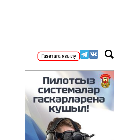
Газетага язылу