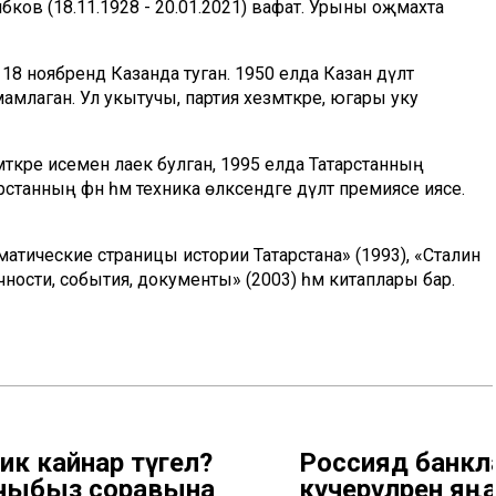
әков (18.11.1928 - 20.01.2021) вафат. Урыны оҗмахта
 ноябрендә Казанда туган. 1950 елда Казан дәүләт
млаган. Ул укытучы, партия хезмәткәре, югары уку
әткәре исеменә лаек булган, 1995 елда Татарстанның
танның фән һәм техника өлкәсендәге дәүләт премиясе иясе.
аматические страницы истории Татарстана» (1993), «Сталин
ичности, события, документы» (2003) һәм китаплары бар.
ник кайнар түгел?
Россиядә банкл
чыбыз соравына
күчерүләрен яңа 