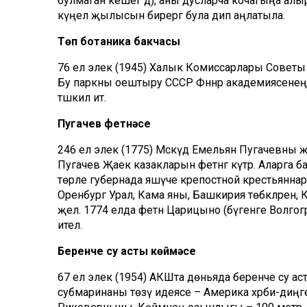
булмаган кешегә дә), аны дусларча кочагыңа ал
күңел җылысын бирергә була дип аңлатыла.
Төп ботаника бакчасы
76 ел элек (1945) Халык Комиссарлары Советы Мә
Бу паркны оештыру СССР Фәннәр академиясенең 2
тәшкил итә.
Пугачев фетнәсе
246 ел элек (1775) Мәскәүдә Емельян Пугачевны җ
Пугачев Җаек казакларын фетнәгә күтәрә. Аларга 
төрле губернада яшәүче крепостной крестьяннар ку
Оренбург Урал, Кама яны, Башкирия төбәкләренә,
җәелә. 1774 елда фетнә Царицыно (бүгенге Волго
ителә.
Беренче су асты көймәсе
67 ел элек (1954) АКШта дөньяда беренче су асты
субмаринаны төзү идеясе – Америка хәрби-ди