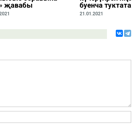
» җавабы
буенча туктата
.2021
21.01.2021