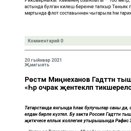
Риковерныкы. Көймәнең озынлыгы – 100 метр, т
астында булган килеш беренче тапкыр Төньяк пол
мартында флот составыннан чыгарыла һәм тарихи 
Комментарий 0
20 гыйнвар 2021
Җәмгыять
Рөстәм Миңнеханов Гадәттән тыш
«Һәр очрак җентекләп тикшерел
Татарстанда янгында һәлак булучылар саны да,
елдан бирле күзәтелә. Бу хакта Россия Гадәттән 
җитәкчесе еллык коллегия утырышында Рафис 