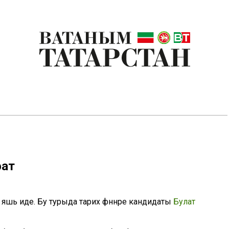
фат
 яшь иде. Бу турыда тарих фәннәре кандидаты
Булат