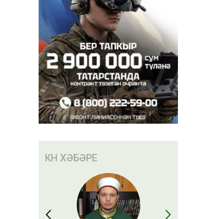
КӨН ХӘБӘРЕ
ар акча
сәбәп