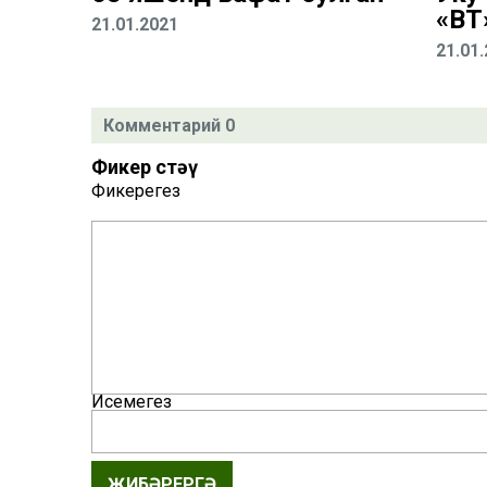
«ВТ
21.01.2021
21.01
Комментарий 0
Фикер өстәү
Фикерегез
Исемегез
ҖИБӘРЕРГӘ