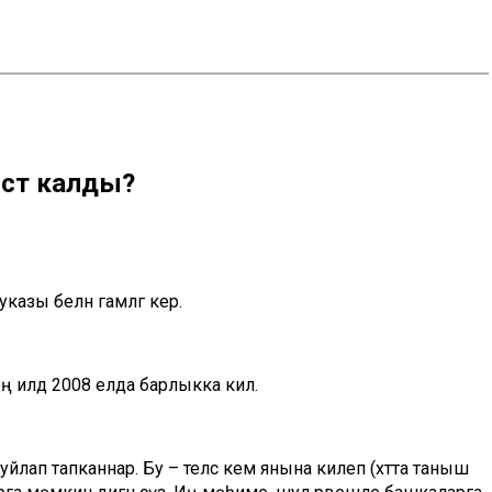
истә калды?
зы белән гамәлгә керә.
ң илдә 2008 елда барлыкка килә.
йлап тапканнар. Бу – теләсә кем янына килеп (хәтта таныш