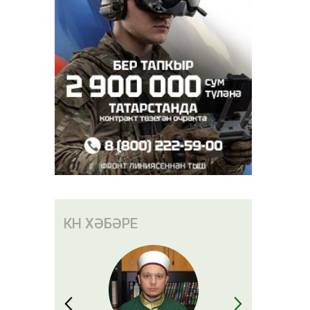
КӨН ХӘБӘРЕ
тр
гән: җиде