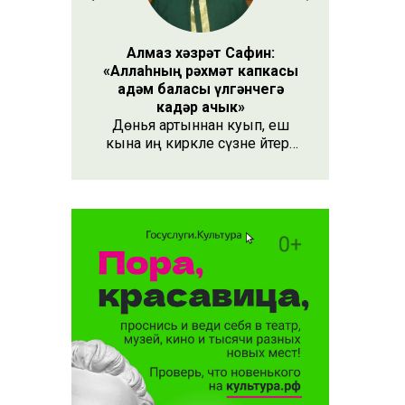
Алмаз хәзрәт Сафин:
«Аллаһның рәхмәт капкасы
адәм баласы үлгәнчегә
кадәр ачык»
Дөнья артыннан куып, еш
кына иң кирәкле сүзне әйтергә
онытабыз. «Рәхмәт» сүзе бу.
Әлеге сүзне күршең яки
дустыңа гына түгел, Аллаһы
Тәгаләгә дә әйтү тиешле, чөнки
кеше бөтен яшәеше, барлыгы
белән Аңа бурычлы.