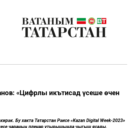
ханов: «Цифрлы икътисад үсеше өчен
ирәк. Бу хакта Татарстан Рәисе «Kazan Digital Week-2023»
кчесе чараның пленар утырышында чыгыш ясады.