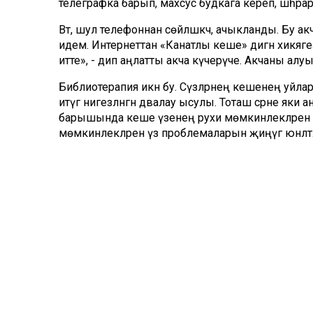
телеграфка барып, махсус будкага кереп, шәһәрар
Вәт, шул телефоннан сөйләшкәч, ачыкланды. Бу а
идем. Интернеттан «Канатлы кеше» дигән хикәяге
итте», - дип аңлатты акча күчерүче. Акчаны ал
Библиотерапия икән бу. Сүзләрнең кешенең уйла
итүгә нигезләнгән дәвалау ысулы. Тоташ әсәрне як
барышында кеше үзенең рухи мөмкинлекләрен барл
мөмкинлекләрен үз проблемаларын җиңүгә юнәлтә
Беренче карашка сәер кебек ишетелсә дә, фәнни ти
терапия өлкәләрендәге әһәмияте ачыкланган. Ул б
йогынты ясый, эмоциональ интеллектны үстерә, ке
Әдәбият кешегә үзе кебек үк персонажлар белән а
хәлен җиңеләйтү, үз проблемаларын җиңү юлын
китапларның сюжеты һәм персонажлары тетрәнү ки
мөмкинлекләргә дәртләндерә. Бер сүз белән әйткәндә, к
өмет-ышаныч бирүче дә. Библиотерапия исә, кит
мохтаҗ кешегә тәкъдим итү белән шөгыльләнә. Н
кирәген билгели.