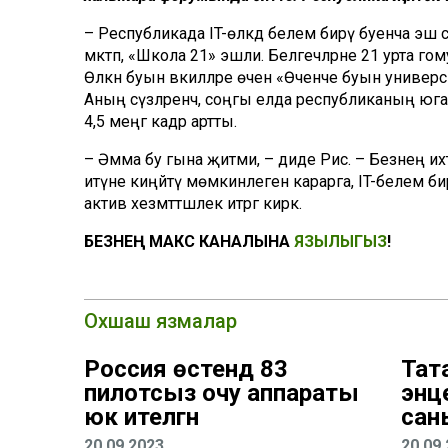
– Республикада IT-өлкәдә белем бирү буенча эш
мәктәп, «Школа 21» эшли. Белгечләрне 21 урта г
Өлкән буын вәкилләре өчен «Өченче буын универ
Аның сүзләренчә, соңгы елда республиканың юг
4,5 меңгә кадәр артты.
– Әмма бу гына җитми, – диде Рәис. – Безнең ихт
итүне киңәйтү мөмкинлеген карарга, IT-белем бир
актив хезмәттәшлек итәргә кирәк.
БЕЗНЕҢ МАКС КАНАЛЫНА
ЯЗЫЛЫГЫЗ
!
Охшаш язмалар
Россия өстендә 83
Тат
пилотсыз очу аппараты
энц
юк ителгән
сан
20.09.2023
20.09