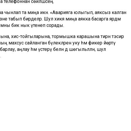
а телефоннан сөйләшәсең.
кча чынлап та миңа икән. «Аварияга юлыгып, аяксыз калган
зне табып бирделәр. Шул хикәя миңа аякка басарга ярдәм
уымны бик нык үтенеп сорады.
рына, хис-тойгыларына, тормышка карашына тирән тәэсир
и аның махсус сайланган бүлекләрен уку һәм фикер йөртү
ау, аңлау һәм үстерү белән дә шөгыльлләнә, шул
.
кшеренүләр нәтиҗәсендә, әдәби китап укуның неврология һәм
аш мие эшчәнлегенә, нейрон челтәрләрнең активлашуына уңай
шегә үз-үзен һәм башкаларны аңларга ярдәм итә икән.
ралашу, аларның халәтен төгәл билгеләү һәм шулар аша үз
 эзләп табу мөмкинлеге тудыра. Илһамландыргыч
чергән кешене юата, аңа күңел дәвасы бирә һәм яңа
итап кешегә дус та, сердәш тә, киңәшче дә, юаныч та, таяныч та,
апның нәкъ менә шушы сыйфатларын табып, аны ярдәмгә
инди китапны, аның кайсы өлешләрен, кайсы вакытта укырга