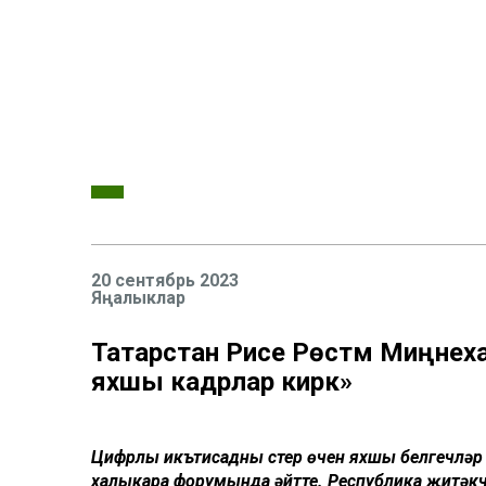
20 сентябрь 2023
Яңалыклар
Татарстан Рәисе Рөстәм Миңне
яхшы кадрлар кирәк»
Цифрлы икътисадны үстерү өчен яхшы белгечләр к
халыкара форумында әйтте. Республика җитә