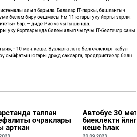
 системалы алып барыла. Балалар IT-паркы, башлангыч
омуми белем бирү оешмасы һәм 11 югары уку йорты әзерли.
ситеты» бар, – диде Рәис үз чыгышында.
ары уку йортларында белем алып чыгучы IT-белгечләр cаны
ыяҗ - 10 мең кеше. Вузларга әлеге белгечлекләргә кабул
ү сыйфатын югары дәрәҗәдә сакларга, предприятиеләр белән
арстанда талпан
Автобус 30 ме
ефалиты очраклары
биеклектән әйлән
ы арткан
кеше һәлак
.2023
20.09.2023