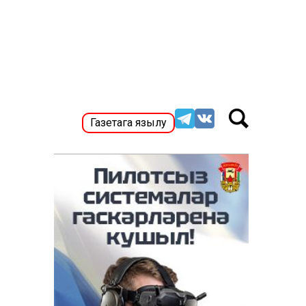
Газетага язылу