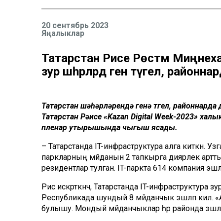
20 сентябрь 2023
Яңалыклар
Татарстан Рәисе Рөстәм Миңнех
зур шәһәрләрдә генә түгел, районн
Татарстан шәһәрләрендә генә түгел, районнарда
Татарстан Рәисе «Kazan Digital Week-2023» ха
пленар утырышында чыгыш ясады.
– Татарстанда IT-инфраструктура алга киткән. Уз
паркларның мәйданын 2 тапкырга диярлек артт
резидентлар тулган. IT-паркта 614 компания эш
Рәис искәрткәнчә, Татарстанда IT-инфраструктура зур
Республикада шундый 8 мәйданчык эшләп килә. «
булышу. Мондый мәйданчыклар һәр районда эшләт