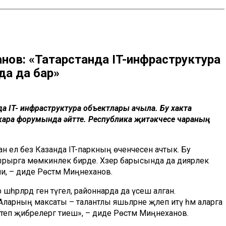
анов: «Татарстанда IT-инфраструктура
арда да бар»
 да IT- инфраструктура объектлары ачыла. Бу хакта
лыкара форумында әйтте. Республика җитәкчесе чараның
ган ел без Казанда IT-паркның өченчесен ачтык. Бу
ырырга мөмкинлек бирде. Хәзер барысында да диярлек
ли, – диде Рөстәм Миңнеханов.
 шәһәрләрдә генә түгел, районнарда да үсеш алган.
Аларның максаты – талантлы яшьләрне җәлеп итү һәм аларга
еп җибәрелергә тиеш», – диде Рөстәм Миңнеханов.