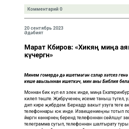
Комментарий 0
20 сентябрь 2023
Әдәбият
Марат Кәбиров: «Хикәяң миңа ая
күчергән»
Минем гомердә дә ишетмәгән сүзләр хәтсез генә
кеше авызыннан ишеткәч, мин аны Библия белән
Моннан бик күп ел элек инде, миңа Екатеринбу
килеп төште. Җибәрүченең исеме таныш түгел, 
дип кире җибәрдем. Беркадәр вакыт узуга теге ак
телефоннары юк инде. Извещениеңны тотып почтад
йөргән көннәрнең берендә телефоннан сөйләшүгә 
телеграмма сугып, телефоннан шалтырату турында 