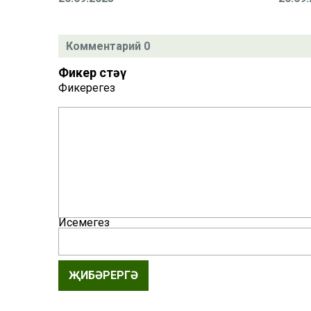
Комментарий 0
Фикер өстәү
Фикерегез
Исемегез
ҖИБӘРЕРГӘ