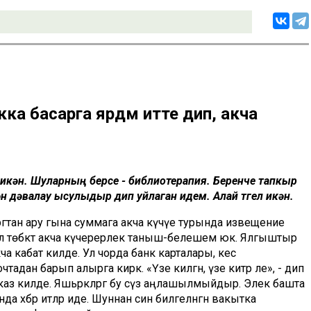
кка басарга ярдәм итте дип, акча
 икән. Шуларның берсе - библиотерапия. Беренче тапкыр
 дәвалау ысулыдыр дип уйлаган идем. Алай түгел икән.
ргтан ару гына суммага акча күчүе турында извещение
ул төбәктә акча күчерерлек таныш-белешем юк. Ялгыштыр
ча кабат килде. Ул чорда банк карталары, кесә
ан барып алырга кирәк. «Үзе килгән, үзе китәр әле», - дип
заказ килде. Яшьрәкләргә бу сүз аңлашылмыйдыр. Элек башта
хәбәр итәләр иде. Шуннан син билгеләнгән вакытка