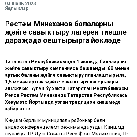
03 июнь 2023
Яңалыклар
Рөстәм Миңнеханов балаларның
җәйге савыктыру лагерен тиешле
дәрәҗәдә оештырырга йөкләде
Татарстан Республикасында 1 июньдә балаларны
җәйге савыктыру кампаниясе башланды. 68 меңнән
артык баланы җәйге савыктыру планлаштырыла,
1,5 меңнән артык җәйге савыктыру лагерьлары
эшләячәк. Бүген бу хакта Татарстан Республикасы
Рәисе Рөстәм Миңнеханов Татарстан Республикасы
Хөкүмәте Йортында узган традицион киңәшмәдә
хәбәр итте.
Киңәшмә барлык муниципаль районнар белән
видеоконференцэлемтә режимында узды. Киңәшмәдә
шулай ук ТР Дәүләт Советы Рәисе Фәрит Мөхәммәтшин, ТР