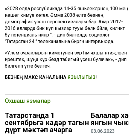
«2028 елда республикада 14-35 яшьлекләрнең 100 мең
кешегә кимүе көтелә. Әмма 2038 елга безнең
демографик үсеш перспективалары бар. Алар 2012-
2016 елларда бик күп кызлар тууы белән бәйле, киләчәктә
бу потенциаль әниләр ", - дип билгеләде социолог
"Татарстан 24 " телеканалына биргән интервьюда.
«Үлем очракларын киметүнең зур һәм яхшы нәтиҗәләренә
ирештек, шуңа күрә бездә табигый үсеш булачак», - дип
билгеләп үтте белгеч.
БЕЗНЕҢ МАКС КАНАЛЫНА
ЯЗЫЛЫГЫЗ
!
Охшаш язмалар
Татарстанда 1
Балалар хас
сентябрьгә кадәр тагын
янгын чыкк
дүрт мәктәп ачарга
03.06.2023