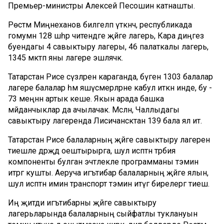
Премьер-министры Алексей Песошин катнашты.
Рөстәм Миңнеханов билгеләп үткәнчә, республикада
гомумән 128 шәһәр читендәге җәйге лагерь, Кара диңгез
буендагы 4 савыктыру лагеры, 46 палаткалы лагерь,
1345 мәктәп яны лагере эшләячәк.
Татарстан Рәисе сүзләренә караганда, бүген 1303 балалар
лагере балалар һәм яшүсмерләрне кабул иткән инде, бу -
73 меңнән артык кеше. Якын арада башка
мәйданчыклар да ачылачак. Мәсәлән, Чаллыдагы
савыктыру лагеренда Лисичансктан 139 бала ял итә.
Татарстан Рәисе балаларның җәйге савыктыру лагерен
тиешле дәрәҗәдә оештырырга, шул исәптән тәрбия
компоненты булган эчтәлекле программаны тәэмин
итәргә кушты. Аеруча игътибар балаларның җәйге ялын,
шул исәптән имин транспорт тәэмин итүгә бирелергә тиеш.
Иң җитди игътибарны җәйге савыктыру
лагерьларында балаларның сыйфатлы туклануын