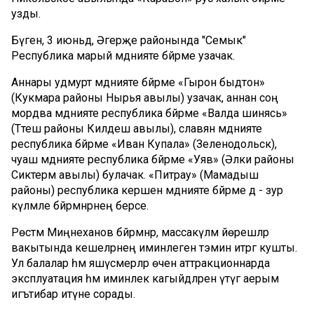
узды.
Бүген, 3 июньдә, Әгерҗе районында "Семык"
Республика марый мәдәнияте бәйрәме узачак.
Аннары удмурт мәдәнияте бәйрәме «Гырон быдтон»
(Кукмара районы Нырья авылы) узачак, аннан соң
мордва мәдәнияте республика бәйрәме «Валда шинясь»
(Тәтеш районы Килдеш авылы), славян мәдәнияте
республика бәйрәме «Иван Купала» (Зеленодольск),
чуаш мәдәнияте республика бәйрәме «Уяв» (Әлки районы
Сиктермә авылы) булачак. «Питрау» (Мамадыш
районы) республика керәшен мәдәнияте бәйрәме дә - зур
күләмле бәйрәмнәрнең берсе.
Рөстәм Миңнеханов бәйрәмнәр, массакүләм йөрешләр
вакытында кешеләрнең иминлеген тәэмин итәргә кушты.
Ул балалар һәм яшүсмерләр өчен аттракционнарда
эксплуатация һәм иминлек кагыйдәләрен үтәүгә аерым
игътибар итүне сорады.