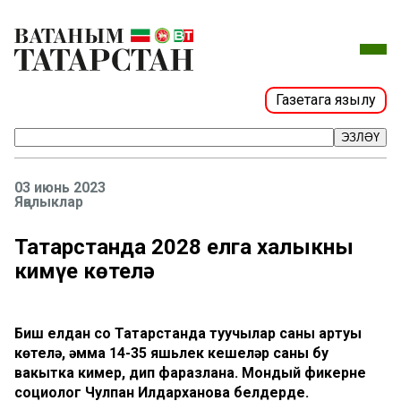
Газетага язылу
ЭЗЛӘҮ
03 июнь 2023
Яңалыклар
Татарстанда 2028 елга халыкның
кимүе көтелә
Биш елдан соң Татарстанда туучылар саны артуы
көтелә, әмма 14-35 яшьлек кешеләр саны бу
вакытка кимер, дип фаразлана. Мондый фикерне
социолог Чулпан Илдарханова белдерде.