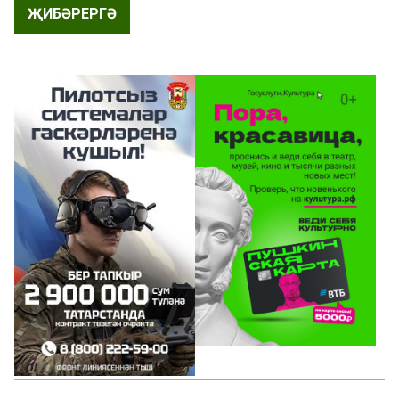
ҖИБӘРЕРГӘ