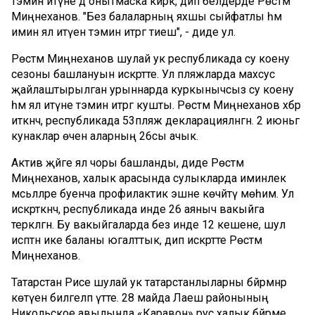
тәэмин итүне дә онытмаска кирәк, дип белдерде Рөстәм
Миңнеханов. "Без балаларның яхшы сыйфатлы һәм
имин ял итүен тәэмин итәргә тиеш", - диде ул.
Рөстәм Миңнеханов шулай ук республикада су коену
сезоны башлануын искәртте. Ул пляжларда махсус
җайлаштырылган урыннарда куркынычсыз су коену
һәм ял итүне тәэмин итәргә кушты. Рөстәм Миңнеханов хәбәр
иткәнчә, республикада 53пляж декларацияләнгән. 2 июньгә
кунаклар өчен аларның 26сы ачык.
Актив җәйге ял чоры башланды, диде Рөстәм
Миңнеханов, халык арасында сулыкларда иминлек
мәсьәләләре буенча профилактик эшне көчәйтү мөһим. Ул
искәрткәнчә, республикада инде 26 аяныч вакыйга
теркәлгән. Бу вакыйгаларда без инде 12 кешене, шул
исәптән ике баланы югалттык, дип искәртте Рөстәм
Миңнеханов.
Татарстан Рәисе шулай ук татарстанлыларны бәйрәмнәр
көтүен билгеләп үтте. 28 майда Лаеш районының
Никольское авылында «Каравон» рус халык бәйрәме