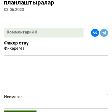
планлаштыралар
03.06.2023
Комментарий 0
Фикер өстәү
Фикерегез
Исемегез