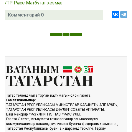
/ТР Рәисе Матбугат хезмәте
Комментарий 0
Татар телендә чыга торган иҗтимагый-сәяси газета.
Гамәлгә куючылар:
ТАТАРСТАН РЕСПУБЛИКАСЫ МИНИСТРЛАР КАБИНЕТЫ АППАРАТЫ,
ТАТАРСТАН РЕСПУБЛИКАСЫ ДӘҮЛӘТ СОВЕТЫ АППАРАТЫ.
Баш мөхәррир ФАЗУЛЛИН ИЛНАЗ ФАИС УЛЫ.
Газета Элемтә, мәгълүмати технологияләр һәм массакүләм
коммуникацияләр өлкәсендә күзәтчелек буенча федераль хезмәтенең
Татарстан Республикасы буенча идарәсендә теркәлгән. Теркәлү