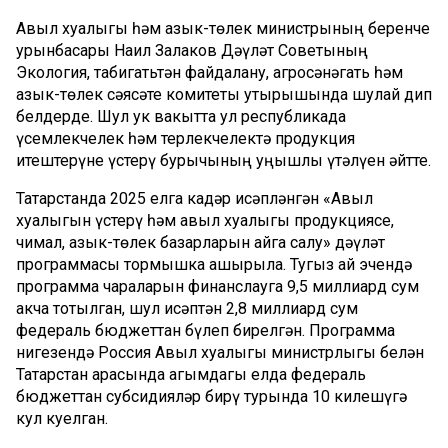
Авыл хуҗалыгы һәм азык-төлек министрының беренче
урынбасары Наил Залаков Дәүләт Советының
Экология, табигатьтән файдалану, агросәнәгать һәм
азык-төлек сәясәте комитеты утырышында шулай дип
белдерде. Шул ук вакытта ул республикада
үсемлекчелек һәм терлекчелектә продукция
җитештерүне үстерү бурычының уңышлы үтәлүен әйтте.
Татарстанда 2025 елга кадәр исәпләнгән «Авыл
хуҗалыгын үстерү һәм авыл хуҗалыгы продукциясе,
чимал, азык-төлек базарларын җайга салу» дәүләт
программасы тормышка ашырыла. Тугыз ай эчендә
программа чараларын финанслауга 9,5 миллиард сум
акча тотылган, шул исәптән 2,8 миллиард сум
федераль бюджеттан бүлеп бирелгән. Программа
нигезендә Россия Авыл хуҗалыгы министрлыгы белән
Татарстан арасында агымдагы елда федераль
бюджеттан субсидияләр бирү турында 10 килешүгә
кул куелган.