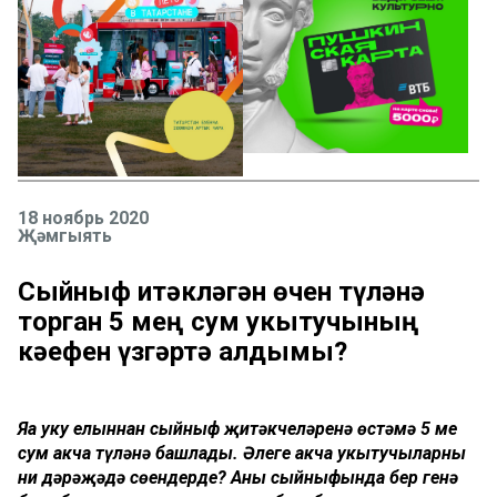
18 ноябрь 2020
Җәмгыять
Сыйныф җитәкләгән өчен түләнә
торган 5 мең сум укытучының
кәефен үзгәртә алдымы?
Яңа уку елыннан сыйныф җитәкчеләренә өстәмә 5 мең
сум акча түләнә башлады. Әлеге акча укытучыларны
ни дәрәҗәдә сөендерде? Аны сыйныфында бер генә