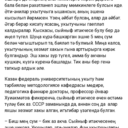
бала белән рәхәтләнеп эшләү мөмкинлеге булсын иде.
Әти-әниләр укытучыга ышансын, аның эшенә
кысылып йөрмәсен. Үзең әйбәт булсаң, алар да әйбәт.
Әгәр берәр кисәтү ясасаң, укытучыны гаепләп
калдыралар. Кыскасы, сыйныф җитәкчесе булу бер дә
җиңел түгел. Шуңа күрә башкарган эшне 5 мең сум
белән чагыштырып та, бәяләп тә булмый. Миңа калса,
укытучының хезмәт хакын гына арттырырга кирәк
булгандыр. Эш хакы зур түгел, әмма бу акчаны
кушкач, күзгә күренә башлады. Тик аны бер генә
тапкыр алдык әле.
Казан федераль университетының укыту һәм
тәрбияләү методологиясе кафедрасы мөдире,
педагогика фәннәре докторы, профессор Әнвәр
Хуҗиәхмәтов фикеренчә, сыйныф җитәкчесе өчен өстәмә
түләү бик аз. СССР заманында да, аннан соң да алар
яхшы хезмәт хакы алган, игътибар үзәгендә булган.
– Биш мең сум – бик аз акча. Сыйныф җитәкчесенең
эше чиксез. Укучылар, әти-әниләр, фән укытучылары,