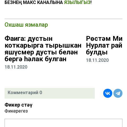
БЕЗНЕҢ МАКС КАНАЛЫНА
ЯЗЫЛЫГЫЗ
!
Охшаш язмалар
Фаҗига: дустын
Рөстәм Миң
коткарырга тырышкан
Нурлат рай
яшүсмер дусты белән
булды
бергә һәлак булган
18.11.2020
18.11.2020
Комментарий 0
Фикер өстәү
Фикерегез