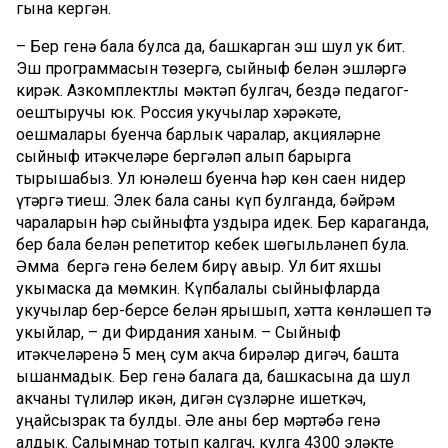
гына кергән.
– Бер генә бала булса да, башкарган эш шул ук бит.
Эш программасын төзергә, сыйныф белән эшләргә
кирәк. Азкомплектлы мәктәп булгач, бездә педагог-
оештыручы юк. Россия укучылар хәрәкәте,
оешмалары буенча барлык чаралар, акцияләрне
сыйныф җитәкчеләре бергәләп алып барырга
тырышабыз. Ул юнәлеш буенча һәр көн саен нидер
үтәргә тиеш. Элек бала саны күп булганда, бәйрәм
чараларын һәр сыйныфта уздыра идек. Бер караганда,
бер бала белән репетитор кебек шөгыльләнеп була.
Әмма бергә генә белем бирү авыр. Ул бит яхшы
укымаска да мөмкин. Күпбалалы сыйныфларда
укучылар бер-берсе белән ярышып, хәтта көнләшеп тә
укыйлар, – ди Фирдания ханым. – Сыйныф
җитәкчеләренә 5 мең сум акча бирәләр дигәч, башта
ышанмадык. Бер генә балага да, башкасына да шул
акчаны түлиләр икән, дигән сүзләрне ишеткәч,
уңайсызрак та булды. Әле аны бер мәртәбә генә
алдык. Салымнар тотып калгач, кулга 4300 эләкте