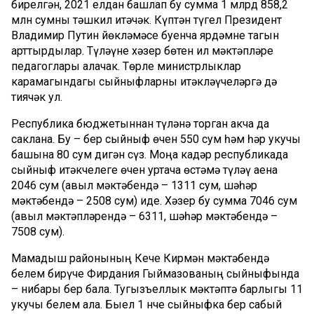
бирелгән, 2021 елдан башлап бу сумма 1 млрд 858,2
млн сумны тәшкил итәчәк. Күптән түгел Президент
Владимир Путин йөкләмәсе буенча ярдәмне тагын
арттырдылар. Түләүне хәзер бөтен ил мәктәпләре
педагоглары алачак. Төрле министрлыклар
карамагындагы сыйныфларны җитәкләүчеләргә дә
тиячәк ул.
Республика бюджетыннан түләнә торган акча да
саклана. Бу – бер сыйныф өчен 550 сум һәм һәр укучы
башына 80 сум дигән сүз. Моңа кадәр республикада
сыйныф җитәкчелеге өчен уртача өстәмә түләү аена
2046 сум (авыл мәктәбендә – 1311 сум, шәһәр
мәктәбендә – 2508 сум) иде. Хәзер бу сумма 7046 сум
(авыл мәктәпләрендә – 6311, шәһәр мәктәбендә –
7508 сум).
Мамадыш районының Кече Кирмән мәктәбендә
белем бирүче Фирдания Гыймазованың сыйныфында
– нибары бер бала. Тугызъеллык мәктәптә барлыгы 11
укучы белем ала. Быел 1 нче сыйныфка бер сабый