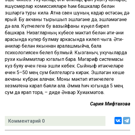
яшүсмерләр комиссияләре һәм башкалар белән
эшләргә туры килә. Атна саен шуның кадәр өстәсәң дә
ярый. Бу акчаны тырышып эшләгәне дә, эшләмәгәне
дә ала. Күпчелеге бу вазыйфаны күңел биреп
башкара. Низагларның күбесе мәктәп белән әти-әни
арасында күпер булмау аркасында килеп чыга. Әти-
әниләр белән якыннан аралашмыйча, бала
психологиясен белеп булмый. Кызганыч, укучыларда
рухи кыйммәтләр югалып бара. Мәгариф системасы
күз буяу өчен генә эшли кебек. Сыйныф җитәкчеләре
өчен 5–50 мең сум билгеләргә кирәк. Эшләгән кеше
акчаны күбрәк алачак. Моны мәктәп җитәкчелеге
хезмәтенә карап бәяли ала. Әмма һич югында 5 мең
сум да ярап тора, – диде Әнвәр Хуҗиәхмәтов.
Сәрия Мифтахова
Комментарий 0