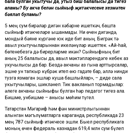
бала булган укытучы да, утыз биш балалысы да тигез
аламы? Бу акча белән сыйныф җитәкчесенең хезмәтен
бәяләп буламы?
5 мең сум бирәләр дигән хәбәрне ишеткәч, башта
сыйныф җитәкчеләре ышанмады. Ни өчен дигәндә,
мондый бәяне күргәне юк иде бит аның. Бигрәк тә
авыл укытучыларыннан икеләнүләр ишеттек. «Ай-һай,
бөтенебезгә дә бирерләрме икән? Сыйныфның бит
аның 25 балалысы да, авыл мәктәпләрендәге кебек аз
укучылысы да бар. Бездә акчаны аз гына арттырсалар,
эшне ун тапкыр күбрәк итеп өю гадәте бар, әллә нинди
тузга язмаган эшләр куша башлыйлар», – диде сала
укытучылары, шикләнеп. Тик вакланып тормадылар:
әлеге акчаны сыйныфы булган һәр педагог тигез ала.
Бишме, унбишме – анысы мөһим түгел.
Татарстан Мәгариф һәм фән министрлыгыннан
алынган мәгълүматларга караганда, республикада 23
мең 787 сыйныф җитәкчесе эшли. Быел республикага
моның өчен федераль казнадан 619,4 млн сум бүлеп