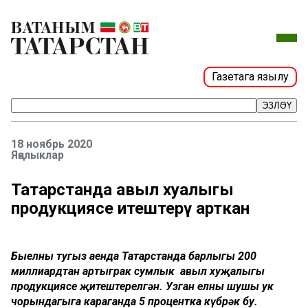
Газетага язылу
ЭЗЛӘҮ
18 ноябрь 2020
Яңалыклар
Татарстанда авыл хуҗалыгы
продукциясе җитештерү арткан
Быелның тугыз аенда Татарстанда барлыгы 200
миллиардтан артыграк сумлык авыл хуҗалыгы
продукциясе җитештерелгән. Узган елның шушы ук
чорындагыга караганда 5 процентка күбрәк бу.