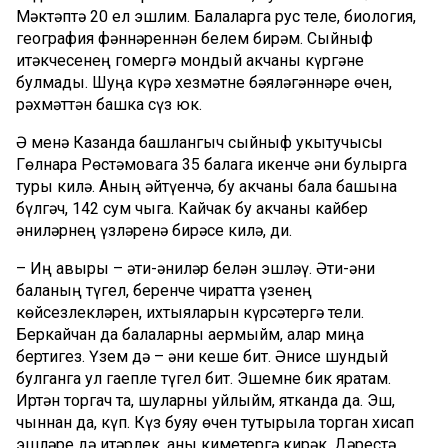
Мәктәптә 20 ел эшлим. Балаларга рус теле, биология,
география фәннәреннән белем бирәм. Сыйныф
җитәкчесенең гомергә мондый акчаны күргәне
булмады. Шуңа күрә хезмәтне бәяләгәннәре өчен,
рәхмәттән башка сүз юк.
Ә менә Казанда башлангыч сыйныф укытучысы
Гөлнара Рөстәмовага 35 балага икенче әни булырга
туры килә. Аның әйтүенчә, бу акчаны бала башына
бүлгәч, 142 сум чыга. Кайчак бу акчаны кайбер
әниләрнең үзләренә бирәсе килә, ди.
– Иң авыры – әти-әниләр белән эшләү. Әти-әни
баланың түгел, беренче чиратта үзенең
көйсезлекләрен, ихтыяҗларын күрсәтергә тели.
Беркайчан да балаларны аермыйм, алар миңа
бертигез. Үзем дә – әни кеше бит. Әнисе шундый
булганга ул гаепле түгел бит. Эшемне бик яратам.
Иртән торгач та, шуларны уйлыйм, ятканда да. Эш,
чыннан да, күп. Күз буяу өчен тутырыла торган хисап
эшләре дә җитәрлек, аны киметергә кирәк. Дәрестә