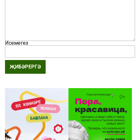
Исемегез
ҖИБӘРЕРГӘ