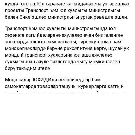
күздә тотыла. Юл хәрәкәте кагыйдәләренә үзгәрешләр
проекты Транспорт һәм юл хуҗалыгы министрлыгы
белән Эчке эшләр министрлыгы уртак рәвештә эшли.
Транспорт һәм юл хуҗалыгы министрлыгында юл
хәрәкәте кагыйдәләренә җәяүлеләр өчен билгеләнгән
зоналарда электр самокатлары, гироскутерлар һәм
монокөпчәкләрдә йөрүне рөхсәт итүне кертү, шулай ук
мондый транспорт хуҗаларына юл аша җәяүлеләр
сукмагыннан җәяүле тизлегендә чыгу мөмкинлеген
бирү тәкъдим ителә.
Моңа кадәр ЮХИДИдә велосипедлар һәм
самокатларда товарлар ташучы курьерларга катгый
кагыйдәләр кертү зурарилыгы турында белдерелгән.
Сәбәбе бик гади – алар юлларда хәвеф-хәтәр
тудырып, юл-транспорт вакыйгаларына еш эләгә.
Комментарий 0