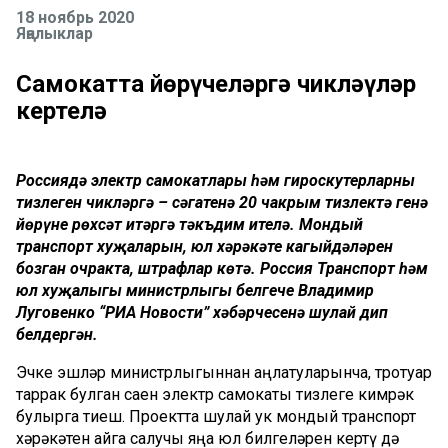
18 ноябрь 2020
Яңалыклар
Самокатта йөрүчеләргә чикләүләр
кертелә
Россиядә электр самокатлары һәм гироскутерларның
тизлеген чикләргә – сәгатенә 20 чакрым тизлектә генә
йөрүне рөхсәт итәргә тәкъдим ителә. Мондый
транспорт хуҗаларын, юл хәрәкәте кагыйдәләрен
бозган очракта, штрафлар көтә. Россия Транспорт һәм
юл хуҗалыгы министрлыгы белгече Владимир
Луговенко “РИА Новости” хәбәрчесенә шулай дип
белдергән.
Эчке эшләр министрлыгыннан аңлатуларынча, тротуар
таррак булган саен электр самокаты тизлеге кимрәк
булырга тиеш. Проектта шулай ук мондый транспорт
хәрәкәтен җайга салучы яңа юл билгеләрен кертү дә