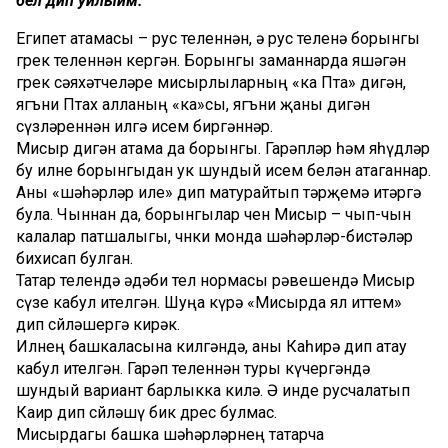
белә дип уйлыйм.
Египет атамасы – рус теленнән, ә рус теленә борынгы
грек теленнән кергән. Борынгы заманнарда яшәгән
грек сәяхәтчеләре мисырлыларның «ка Пта» дигән,
ягъни Птах алланың «ка»сы, ягъни җаны дигән
сүзләреннән илгә исем биргәннәр.
Мисыр дигән атама да борынгы. Гарәпләр һәм яһүдләр
бу илне борынгыдан ук шундый исем белән атаганнар.
Аны «шәһәрләр иле» дип матурайтып тәрҗемә итәргә
була. Чыннан да, борынгылар өчен Мисыр – чып-чын
калалар патшалыгы, чөнки монда шәһәрләр-бистәләр
бихисап булган.
Татар телендә әдәби тел нормасы рәвешендә Мисыр
сүзе кабул ителгән. Шуңа күрә «Мисырда ял иттем»
дип сөйләшергә кирәк.
Илнең башкаласына килгәндә, аны Каһирә дип атау
кабул ителгән. Гарәп теленнән туры күчергәндә
шундый вариант барлыкка килә. Ә инде русчалатып
Каир дип сөйләшү бик дөрес булмас.
Мисырдагы башка шәһәрләрнең татарча