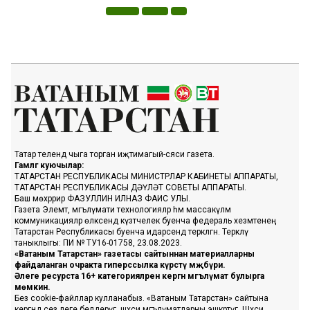
Татар телендә чыга торган иҗтимагый-сәяси газета.
Гамәлгә куючылар:
ТАТАРСТАН РЕСПУБЛИКАСЫ МИНИСТРЛАР КАБИНЕТЫ АППАРАТЫ,
ТАТАРСТАН РЕСПУБЛИКАСЫ ДӘҮЛӘТ СОВЕТЫ АППАРАТЫ.
Баш мөхәррир ФАЗУЛЛИН ИЛНАЗ ФАИС УЛЫ.
Газета Элемтә, мәгълүмати технологияләр һәм массакүләм
коммуникацияләр өлкәсендә күзәтчелек буенча федераль хезмәтенең
Татарстан Республикасы буенча идарәсендә теркәлгән. Теркәлү
таныклыгы: ПИ № ТУ16-01758, 23.08.2023.
«Ватаным Татарстан» газетасы сайтыннан материалларны
файдаланган очракта гиперссылка күрсәтү мәҗбүри.
Әлеге ресурста 16+ категорияләренә кергән мәгълүмат булырга
мөмкин.
Без cookie-файллар кулланабыз. «Ватаным Татарстан» сайтына
кергәндә сез әлеге белдерүгә, шәхси мәгълүматларны эшкәртүгә, Шәхси