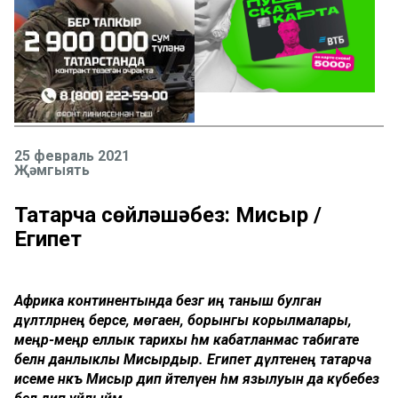
25 февраль 2021
Җәмгыять
Татарча сөйләшәбез: Мисыр /
Египет
Африка континентында безгә иң таныш булган
дәүләтләрнең берсе, мөгаен, борынгы корылмалары,
меңәр-меңәр еллык тарихы һәм кабатланмас табигате
белән данлыклы Мисырдыр. Египет дәүләтенең татарча
исеме нәкъ Мисыр дип әйтелүен һәм язылуын да күбебез