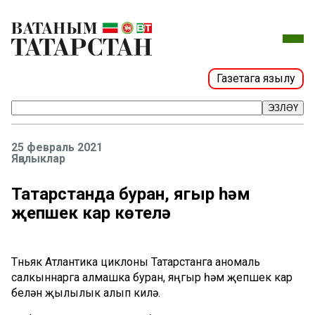
Газетага язылу
ЭЗЛӘҮ
25 февраль 2021
Яңалыклар
Татарстанда буран, яңгыр һәм
җепшек кар көтелә
Төньяк Атлантика циклоны Татарстанга аномаль
салкыннарга алмашка буран, яңгыр һәм җепшек кар
белән җылылык алып килә.