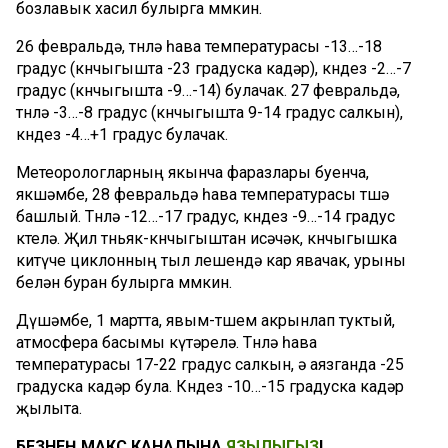
бозлавык хасил булырга мөмкин.
26 февральдә, төнлә һава температурасы -13…-18
градус (көнчыгышта -23 градуска кадәр), көндез -2…-7
градус (көнчыгышта -9…-14) булачак. 27 февральдә,
төнлә -3…-8 градус (көнчыгышта 9-14 градус салкын),
көндез -4…+1 градус булачак.
Метеорологларның якынча фаразлары буенча,
якшәмбе, 28 февральдә һава температурасы төшә
башлый. Төнлә -12…-17 градус, көндез -9…-14 градус
көтелә. Җил төньяк-көнчыгыштан исәчәк, көнчыгышка
китүче циклонның тыл өлешендә кар явачак, урыны
белән буран булырга мөмкин.
Дүшәмбе, 1 мартта, явым-төшем акрынлап туктый,
атмосфера басымы күтәрелә. Төнлә һава
температурасы 17-22 градус салкын, ә аязганда -25
градуска кадәр була. Көндез -10…-15 градуска кадәр
җылыта.
БЕЗНЕҢ МАКС КАНАЛЫНА
ЯЗЫЛЫГЫЗ
!