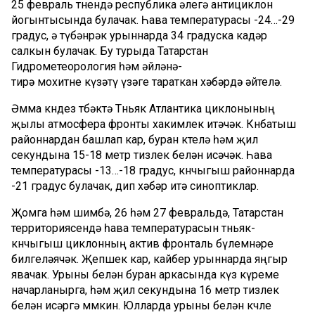
25 февраль төнендә республика әлегә антициклон
йогынтысында булачак. Һава температурасы -24…-29
градус, ә түбәнрәк урыннарда 34 градуска кадәр
салкын булачак. Бу турыда Татарстан
Гидрометеорология һәм әйләнә-
тирә мохитне күзәтү үзәге тараткан хәбәрдә әйтелә.
Әмма көндез төбәктә Төньяк Атлантика циклонының
җылы атмосфера фронты хакимлек итәчәк. Көнбатыш
районнардан башлап кар, буран көтелә һәм җил
секундына 15-18 метр тизлек белән исәчәк. Һава
температурасы -13…-18 градус, көнчыгыш районнарда
-21 градус булачак, дип хәбәр итә синоптиклар.
Җомга һәм шимбә, 26 һәм 27 февральдә, Татарстан
территориясендә һава температурасын төньяк-
көнчыгыш циклонның актив фронталь бүлемнәре
билгеләячәк. Җепшек кар, кайбер урыннарда яңгыр
явачак. Урыны белән буран аркасында күз күреме
начарланырга, һәм җил секундына 16 метр тизлек
белән исәргә мөмкин. Юлларда урыны белән көчле