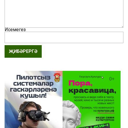
Исемегез
ҖИБӘРЕРГӘ