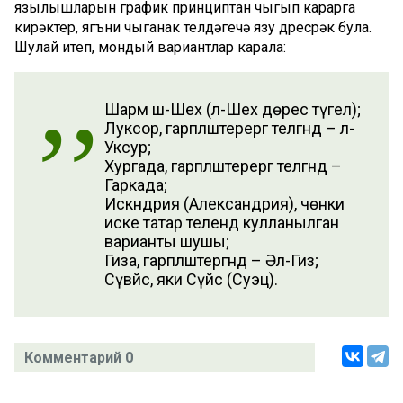
язылышларын график принциптан чыгып карарга
кирәктер, ягъни чыганак телдәгечә язу дөресрәк була.
Шулай итеп, мондый вариантлар карала:
Шарм әш-Шәех (әл-Шәех дөрес түгел);
Луксор, гарәпләштерергә теләгәндә – әл-
Уксур;
Хургада, гарәпләштерергә теләгәндә –
Гаркада;
Искәндәрия (Александрия), чөнки
иске татар телендә кулланылган
варианты шушы;
Гиза, гарәпләштергәндә – Әл-Гизә;
Сүвәйс, яки Сүәйс (Суэц).
Комментарий 0