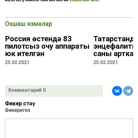
Охшаш язмалар
Россия өстендә 83
Татарстанда
пилотсыз очу аппараты
энцефалиты
юк ителгән
саны арткан
25.02.2021
25.02.2021
Комментарий 0
Фикер өстәү
Фикерегез