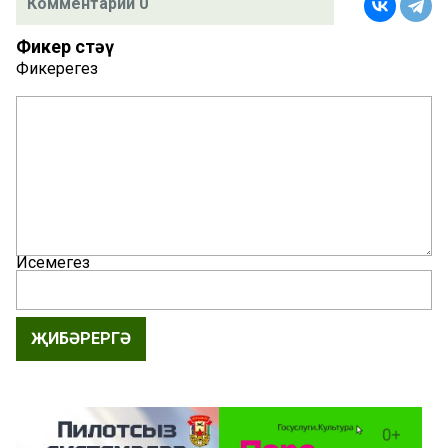
Комментарий 0
Фикер өстәү
Фикерегез
Исемегез
ҖИБӘРЕРГӘ