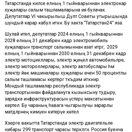
Татарстанда киләсе елның 1 гыйнварыннан электрокар
хуҗалары салым ташламаларына ия булачак.
Депутатлар VI чакырылыш Дәүләт Советы утырышында
шундый карар кабул иткән. Бу хакта “Татарстан24” яза.
Шулай итеп, депутатлар 2024 елның 1 гыйнварыннан
2028 елның 31 декабренә кадәр электромобиль
хуҗаларын транспорт салымыннан азат итәргә, ә 2029
елның 1 гыйнварыннан 2030 елның 31 декабренә кадәр
электр мотоцикллары, электр җиңел автомобильләре,
электр мотороллерлары, электр автобуслары һәм
электр йөк машиналары хуҗалары өчен 50 процентлы
салым ташламасы кертергә тәкъдим иткәннәр.
Мондый ташламалар республикада электр
транспортыннан файдалануга кызыксыну тудыру,
зарядка инфраструктурасын үстерү максатыннан
кертелә. Бу чараның һавага чыгарылучы зарарлы
матдәләрнең кимүенә китерүе көтелә.
Хәзерге вакытта Татарстанда электр двигательле
нибары 299 транспорт чарасы теркәлгән. Россия буенча