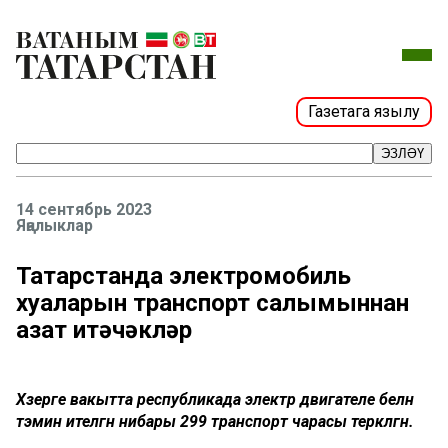
Газетага язылу
ЭЗЛӘҮ
14 сентябрь 2023
Яңалыклар
Татарстанда электромобиль
хуҗаларын транспорт салымыннан
азат итәчәкләр
Хәзерге вакытта республикада электр двигателе белән
тәэмин ителгән нибары 299 транспорт чарасы теркәлгән.