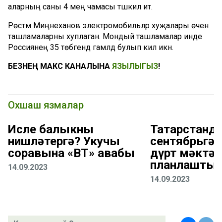
аларның саны 4 мең чамасы тәшкил итә.
Рөстәм Миңнеханов электромобильләр хуҗалары өчен
ташламаларны хуплаган. Мондый ташламалар инде
Россиянең 35 төбәгендә гамәлдә булып килә икән.
БЕЗНЕҢ МАКС КАНАЛЫНА
ЯЗЫЛЫГЫЗ
!
Охшаш язмалар
Исле балыкны
Татарстанда
нишләтергә? Укучы
сентябрьгә 
соравына «ВТ» җавабы
дүрт мәктәп
планлаштыр
14.09.2023
14.09.2023