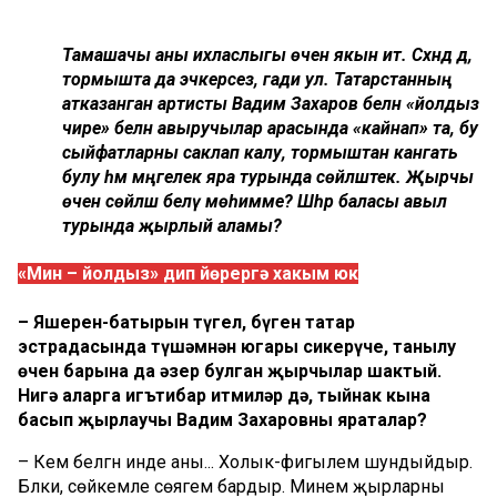
Тамашачы аны ихласлыгы өчен якын итә. Сәхнәдә дә,
тормышта да эчкерсез, гади ул. Татарстанның
атказанган артисты Вадим Захаров белән «йолдыз
чире» белән авыручылар арасында «кайнап» та, бу
сыйфатларны саклап калу, тормыштан канәгать
булу һәм мәңгелек яра турында сөйләштек. Җырчы
өчен сөйләшә белү мөһимме? Шәһәр баласы авыл
турында җырлый аламы?
«Мин – йолдыз» дип йөрергә хакым юк
– Яшерен-батырын түгел, бүген татар
эстрадасында түшәмнән югары сикерүче, танылу
өчен барына да әзер булган җырчылар шактый.
Нигә аларга игътибар итмиләр дә, тыйнак кына
басып җырлаучы Вадим Захаровны яраталар?
– Кем белгән инде аны... Холык-фигылем шундыйдыр.
Бәлки, сөйкемле сөягем бардыр. Минем җырларны