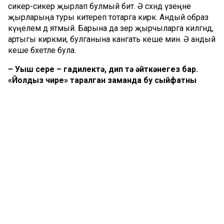
сикерә-сикерә җырлап булмый бит. Ә сәхнәдә үзеңне
җырларыңа туры китереп тотарга кирәк. Андый образ
күңелемә дә ятмый. Барына да әзер җырчыларга килгәндә,
артыгы кирәкми, булганына канәгать кеше мин. Ә андый
кеше бәхетле була.
– Уңыш сере – гадилектә, дип тә әйткәнегез бар.
«Йолдыз чире» таралган заманда бу сыйфатны
ничек саклап калырга соң?
– «Йолдыз чире»н беркайчан да тойганым булмады.
Гомумән, «мин – йолдыз» дип йөрергә хакым юк дип
уйлыйм. Ул дәрәҗәгә җитү өчен иҗатың бик күпләрне
колачларга тиеш. Аннан соң, яшьтән үк борын күтәрергә
ирек бирмәделәр. Гаиләдә дә, иҗат юлымны башлаганда
да. Тәрбияле, зыялы, итагатьле җырчылар белән эшләргә
насыйп булды. Зөһрә апа Шәрифуллина миңа гел:
«Вадим, үзеңне кулда тот. Популярлашып киткән
вакытларың булыр, сизми дә калырсың», – дип әйтә
килде. Андый кешеләр тәрбиясен алуым белән мин бик
бәхетле.