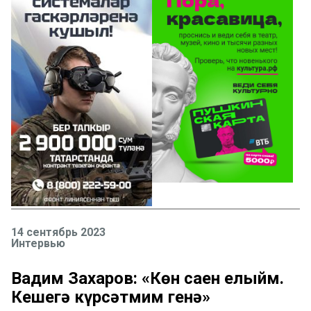
14 сентябрь 2023
Интервью
Вадим Захаров: «Көн саен елыйм.
Кешегә күрсәтмим генә»