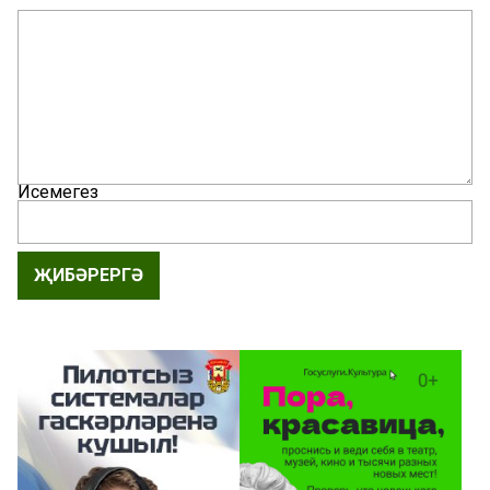
Исемегез
ҖИБӘРЕРГӘ