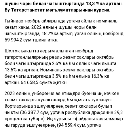
шушы чоры белән чагыштырганда 13,3 %ка арткан.
Бу Татарстанстат мәгълүматларыннан күренә.
Гыйнвар-ноябрь айларында уртача айлык номиналь
хезмәт хакы, 2022 елның шушы чоры белән
чагыштырганда, 18,7%ка артып, узган елның ноябрендә
59 994,2 сум тәшкил иткән.
Шул ук вакытта аерым алынган ноябрьдә
татарстанлыларның реаль хезмәт хаклары октябрь
белән чагыштырганда 2,6% ка һәм еллык чагылышта
13,6% ка арткан. Номиналь хезмәт хаклары октябрь
белән чагыштырганда 3,5% ка һәм елына 16,3% ка
арткан, 64 658,5 сумга җиткән.
2023 елның унберенче ае нәтиҗәләре буенча иң кечкенә
хезмәт хаклары кунакханәләрдә һәм җәмәгать туклануы
йортларында эшләүчеләрнең хезмәт хаклары булып
чыкты (36 387,7 сум, уртача республика дәрәҗәсеннән 39,3
процентка түбәнрәк). Иң зурысы - файдалы казылмалар
чыгаруда эшләүчеләрнең (94 559,4 сум, уртача