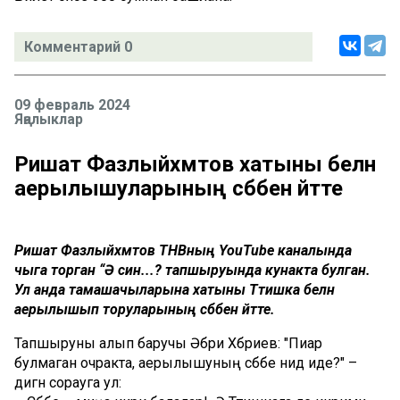
Комментарий 0
09 февраль 2024
Яңалыклар
Ришат Фазлыйәхмәтов хатыны белән
аерылышуларының сәбәбен әйтте
Ришат Фазлыйәхмәтов ТНВның YouTube каналында
чыга торган “Ә син...? тапшыруында кунакта булган.
Ул анда тамашачыларына хатыны Тәтишка белән
аерылышып торуларының сәбәбен әйтте.
Тапшыруны алып баручы Әбри Хәбриев: "Пиар
булмаган очракта, аерылышуның сәбәбе нидә иде?" –
дигән сорауга ул: