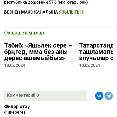
республика дәрәҗәсеннән 57,6 %ка югарырак).
БЕЗНЕҢ МАКС КАНАЛЫНА
ЯЗЫЛЫГЫЗ
!
Охшаш язмалар
Табиб: «Яшьлек сере –
Татарстанд
бәрәңгедә, әмма без аны
ташламалы 
дөрес ашамыйбыз»
алучылар са
10.02.2024
10.02.2024
Комментарий 0
Фикер өстәү
Фикерегез