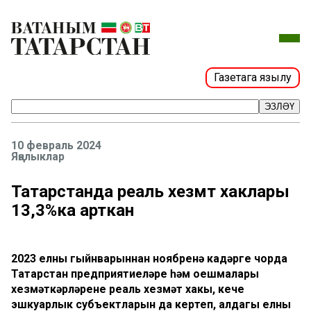
Газетага язылу
ЭЗЛӘҮ
10 февраль 2024
Яңалыклар
Татарстанда реаль хезмәт хаклары
13,3%ка арткан
2023 елның гыйнварыннан ноябренә кадәрге чорда
Татарстан предприятиеләре һәм оешмалары
хезмәткәрләренең реаль хезмәт хакы, кече
эшкуарлык субъектларын да кертеп, алдагы елның