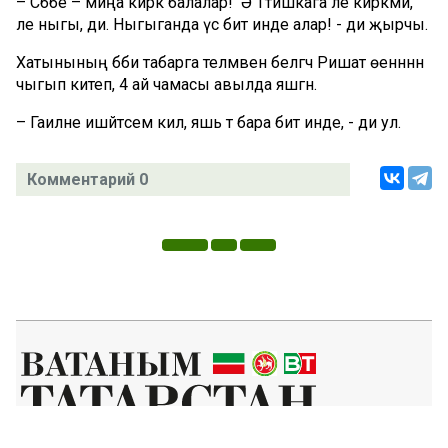
– Сәбәбе – миңа кирәк балалар! Ә Тәтишкага әле кирәкми,
әле ныгы, ди. Ныгыганда үсә бит инде алар! - ди җырчы.
Хатынының бәби табарга теләмәвен белгәч Ришат өенннән
чыгып китеп, 4 ай чамасы авылда яшәгән.
– Гаиләне ишәйтәсем килә, яшь тә бара бит инде, - ди ул.
Комментарий 0