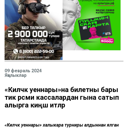
09 февраль 2024
Яңалыклар
«Киләчәк уеннары»на билетны бары
тик рәсми кассалардан гына сатып
алырга киңәш итәләр
«Киләчәк уеннары» халыкара турниры алдыннан ялган