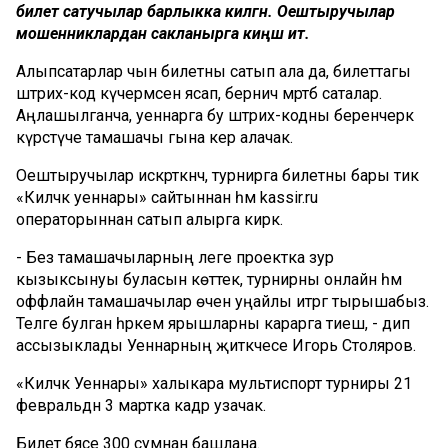
билет сатучылар барлыкка килгән. Оештыручылар
мошенниклардан сакланырга киңәш итә.
Алыпсатарлар чын билетны сатып ала да, билеттагы
штрих-код күчермәсен ясап, берничә мәртәбә саталар.
Аңлашылганча, уеннарга бу штрих-кодны беренчерәк
күрсәтүче тамашачы гына керә алачак.
Оештыручылар искәрткәнчә, турнирга билетны бары тик
«Киләчәк уеннары» сайтыннан һәм kassir.ru
операторыннан сатып алырга кирәк.
- Без тамашачыларның әлеге проектка зур
кызыксынуы буласын көттек, турнирны онлайн һәм
оффлайн тамашачылар өчен уңайлы итәргә тырышабыз.
Теләге булган һәркем ярышларны карарга тиеш, - дип
ассызыклады Уеннарның җитәкчесе Игорь Столяров.
«Киләчәк Уеннары» халыкара мультиспорт турниры 21
февральдән 3 мартка кадәр узачак.
Билет бәясе 300 сумнан башлана.