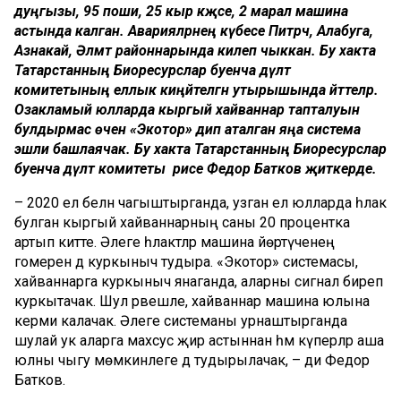
дуңгызы, 95 поши, 25 кыр кәҗәсе, 2 марал машина
астында калган. Аварияләрнең күбесе Питрәч, Алабуга,
Азнакай, Әлмәт районнарында килеп чыккан. Бу хакта
Татарстанның Биоресурслар буенча дәүләт
комитетының еллык киңәйтелгән утырышында әйттеләр.
Озакламый юлларда кыргый хайваннар тапталуын
булдырмас өчен «Экотор» дип аталган яңа система
эшли башлаячак. Бу хакта Татарстанның Биоресурслар
буенча дәүләт комитеты рәисе Федор Батков җиткерде.
– 2020 ел белән чагыштырганда, узган ел юлларда һәлак
булган кыргый хайваннарның саны 20 процентка
артып китте. Әлеге һәлакәтләр машина йөртүченең
гомеренә дә куркыныч тудыра. «Экотор» системасы,
хайваннарга куркыныч янаганда, аларны сигнал биреп
куркытачак. Шул рәвешле, хайваннар машина юлына
керми калачак. Әлеге системаны урнаштырганда
шулай ук аларга махсус җир астыннан һәм күперләр аша
юлны чыгу мөмкинлеге дә тудырылачак, – ди Федор
Батков.