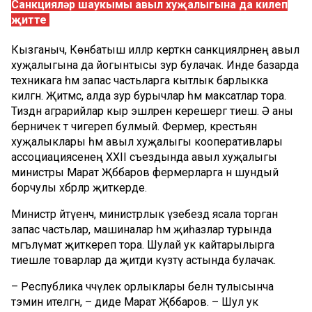
Санкцияләр шаукымы авыл хуҗалыгына да килеп
җитте
Кызганыч, Көнбатыш илләр керткән санкцияләрнең авыл
хуҗалыгына да йогынтысы зур булачак. Инде базарда
техникага һәм запас частьларга кытлык барлыкка
килгән. Җитмәсә, алда зур бурычлар һәм максатлар тора.
Тиздән аграрийлар кыр эшләренә керешергә тиеш. Ә аны
берничек тә чигереп булмый. Фермер, крестьян
хуҗалыклары һәм авыл хуҗалыгы кооперативлары
ассоциациясенең XXII съездында авыл хуҗалыгы
министры Марат Җәббаров фермерларга әнә шундый
борчулы хәбәрләр җиткерде.
Министр әйтүенчә, министрлык үзебездә ясала торган
запас частьлар, машиналар һәм җиһазлар турында
мәгълүмат җиткереп тора. Шулай ук кайтарылырга
тиешле товарлар да җитди күзәтү астында булачак.
– Республика чәчүлек орлыклары белән тулысынча
тәэмин ителгән, – диде Марат Җәббаров. – Шул ук