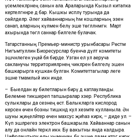
үсемлекләрнең санын ала. Араларында Кызыл китапка
кертелгәннәре дә бар. Кышкы исәпләү турында да
сөйләделәр. Әлегә хайваннарның һәм кошларның эзен
санап, аларның күләмен белү эше төгәлләнмәгән. Март
ахырында төгәл саннар билгеле булачак.
Татарстанның Премьер-министр урынбасары Рөстәм
Нигъмәтуллин Биоресурслар буенча дәүләт комитеты
эшчәнлегенә уңай бәя бирде. Узган ел ул аеруча
сакланучы территорияләрнең чикләрен билгеләү эшен
башкарырга кушкан булган. Комитеттагылар әлеге
эшне тәмамлый икән инде.
– Быелдан ау билетларын бирү дә катлауланды.
Белемне тикшереп тапшыралар хәзер. Республика
сулыклары да сезнең өстә. Балыкларга кислород
керсен өчен бозны тишкәндә кул хезмәте кулланыла. Әнә
шуны җиңеләйтер өчен махсус җиһаз кирәк, – диде ул. –
Күп эшләрегез электрон башкарыла. Хайваннар санын
алу да онлайн теркәлә икән. Бу вакытны янда калдыра.
Цифрлаштыру елы уңаеннан, бу эшне дәвам итәргә кирәк.