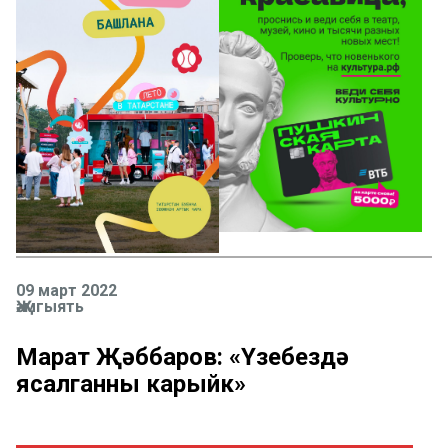
09 март 2022
Җәмгыять
Марат Җәббаров: «Үзебездә
ясалганны карыйк»