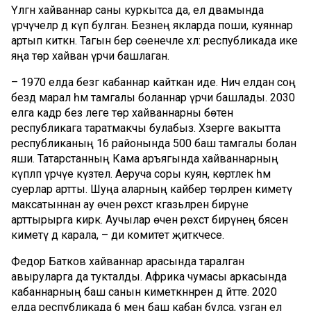
Үлгән хайваннар саны куркытса да, ел дәвамында
үрчүчеләр дә күп булган. Безнең якларда поши, куяннар
артып киткән. Тагын бер сөенечле хәл: республикада ике
яңа төр хайван үрчи башлаган.
– 1970 елда безгә кабаннар кайткан иде. Ничә елдан соң
бездә марал һәм тамгалы боланнар үрчи башлады. 2030
елга кадәр без әлеге төр хайваннарны бөтен
республикага таратмакчы булабыз. Хәзерге вакытта
республиканың 16 районында 500 баш тамгалы болан
яши. Татарстанның Кама аръягында хайваннарның
күпләп үрчүе күзәтелә. Аеруча соры куян, көртлек һәм
суерлар артты. Шуңа аларның кайбер төрләрен киметү
максатыннан ау өчен рөхсәт кәгазьләрен бирүне
арттырырга кирәк. Аучылар өчен рөхсәт бирүнең бәясен
киметү дә карала, – ди комитет җитәкчесе.
Федор Батков хайваннар арасында таралган
авыруларга да тукталды. Африка чумасы аркасында
кабаннарның баш санын киметкәннәрен дә әйтте. 2020
елда республикада 6 мең баш кабан булса, узган ел