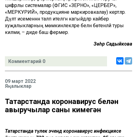
цифрлы системалар (ФГИС «ЗЕРНО», «ЦЕРБЕР»,
«МЕРКУРИЙ», продукцияне маркировкалау) кертәләр.
Дәүләт исеменнән таләп ителгән кагыйдәләр кайбер
хуҗалыкларның мөмкинлекләре белән бөтенләй туры
килми, – диде баш фермер.
Зөһрә Садыйкова
Комментарий 0
09 март 2022
Яңалыклар
Татарстанда коронавирус белән
авыручылар саны кимегән
Татарстанда тәүлек эчендә коронавирус инфекциясе