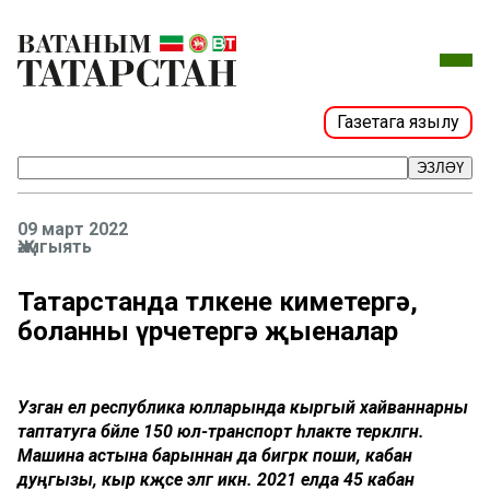
Газетага язылу
ЭЗЛӘҮ
09 март 2022
Җәмгыять
Татарстанда төлкене киметергә,
боланны үрчетергә җыеналар
Узган ел республика юлларында кыргый хайваннарны
таптатуга бәйле 150 юл-транспорт һәлакәте теркәлгән.
Машина астына барыннан да бигрәк поши, кабан
дуңгызы, кыр кәҗәсе эләгә икән. 2021 елда 45 кабан