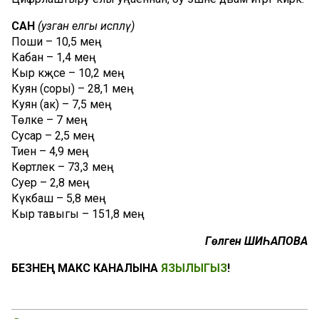
САН
(узган елгы исәпләү)
Поши – 10,5 мең
Кабан – 1,4 мең
Кыр кәҗәсе – 10,2 мең
Куян (соры) – 28,1 мең
Куян (ак) – 7,5 мең
Төлке – 7 мең
Сусар – 2,5 мең
Тиен – 4,9 мең
Көртлек – 73,3 мең
Суер – 2,8 мең
Күкбаш – 5,8 мең
Кыр тавыгы – 151,8 мең
Гөлгенә ШИҺАПОВА
БЕЗНЕҢ МАКС КАНАЛЫНА
ЯЗЫЛЫГЫЗ
!