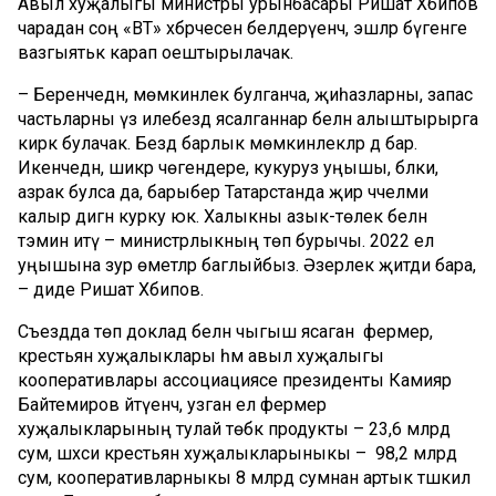
Авыл хуҗалыгы министры урынбасары Ришат Хәбипов
чарадан соң «ВТ» хәбәрчесенә белдерүенчә, эшләр бүгенге
вазгыятькә карап оештырылачак.
– Беренчедән, мөмкинлек булганча, җиһазларны, запас
частьларны үз илебездә ясалганнар белән алыштырырга
кирәк булачак. Бездә барлык мөмкинлекләр дә бар.
Икенчедән, шикәр чөгендере, кукуруз уңышы, бәлки,
азрак булса да, барыбер Татарстанда җир чәчелми
калыр дигән курку юк. Халыкны азык-төлек белән
тәэмин итү – министрлыкның төп бурычы. 2022 ел
уңышына зур өметләр баглыйбыз. Әзерлек җитди бара,
– диде Ришат Хәбипов.
Съездда төп доклад белән чыгыш ясаган фермер,
крестьян хуҗалыклары һәм авыл хуҗалыгы
кооперативлары ассоциациясе президенты Камияр
Байтемиров әйтүенчә, узган ел фермер
хуҗалыкларының тулай төбәк продукты – 23,6 млрд
сум, шәхси крестьян хуҗалыкларыныкы – 98,2 млрд
сум, кооперативларныкы 8 млрд сумнан артык тәшкил