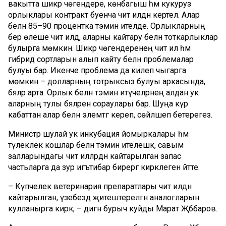
вакытта шикәр чөгендере, көнбагыш һәм кукуруз
орлыклары контракт буенча чит илдән кертелә. Алар
белән 85–90 процентка тәэмин ителде. Орлыкларның
бер өлеше чит илдә, аларны кайтару белән тоткарлыклар
булырга мөмкин. Шикәр чөгендеренең чит ил һәм
гибрид сортларын алып кайту белән проблемалар
булуы бар. Икенче проблема да килеп чыгарга
мөмкин – долларның тотрыксыз булуы аркасында,
бәяләр арта. Орлык белән тәэмин итүчеләрнең алдан ук
аларның тулы бәяләрен сораулары бар. Шуңа күрә
кабаттан алар белән элемтәгә кереп, сөйләшеп бетерегез.
Министр шулай ук инкубация йомыркалары һәм
тәүлеклек кошлар белән тәэмин ителешкә, савым
залларындагы чит илләрдән кайтарылган запас
частьларга да зур игътибар бирергә кирәклеген әйтте.
– Күпчелек ветеринария препаратлары чит илдән
кайтарылган, үзебездә җитештерелгән аналогларын
кулланырга кирәк, – дигән бурыч куйды Марат Җәббаров.