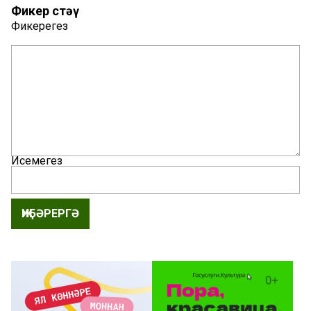
Фикер өстәү
Фикерегез
Исемегез
ҖИБӘРЕРГӘ