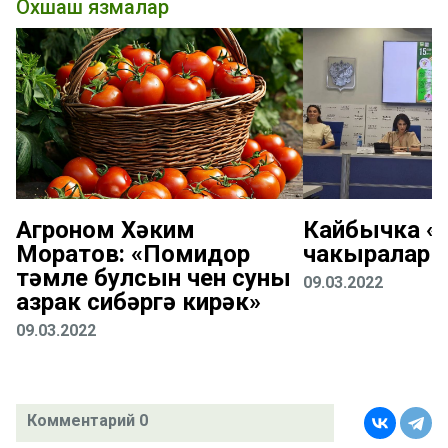
Охшаш язмалар
Агроном Хәким
Кайбычка «К
Моратов: «Помидор
чакыралар
тәмле булсын өчен суны
09.03.2022
азрак сибәргә кирәк»
09.03.2022
Комментарий 0