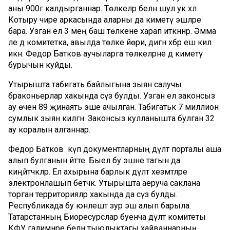
аны 900гә калдырганнар. Төлкеләр белән шул ук хәл.
Котыру чире аркасында аларны да киметү эшләре
бара. Узган ел 3 мең баш төлкене харап иткәннәр. Әмма
әле дә комитетка, авылда төлке йөри, дигән хәбәр еш килә
икән. Федор Батков аучыларга төлкеләрне дә киметү
бурычын куйды.
Утырышта табигать байлыгына зыян салучы
браконьерлар хакында сүз булды. Узган ел законсыз
ау өчен 89 җинаять эше ачылган. Табигатькә 7 миллион
сумлык зыян килгән. Законсыз кулланышта булган 32
ау коралын алганнар.
Федор Батков күп документларның дәүләт порталы аша
алып булганын әйтте. Быел бу эшне тагын да
киңәйтәчәкләр. Ел ахырына барлык дәүләт хезмәтләре
электронлашып бетәчәк. Утырышта аеруча саклана
торган территорияләр хакында да сүз булды.
Республикада бу юнәлештә зур эш алып барыла.
Татарстанның Биоресурслар буенча дәүләт комитеты
КФУ галимнәре белән тыюлыктагы хайваннарның,