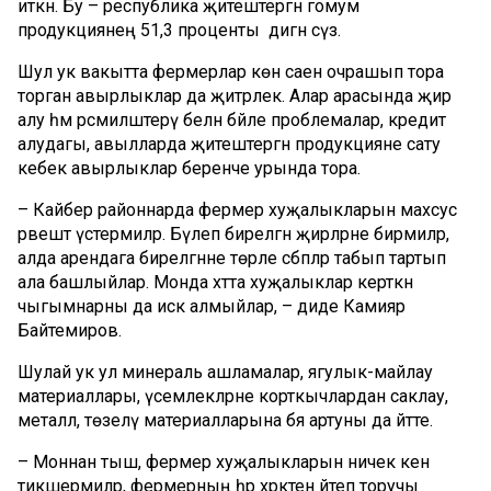
иткән. Бу – республика җитештергән гомум
продукциянең 51,3 проценты дигән сүз.
Шул ук вакытта фермерлар көн саен очрашып тора
торган авырлыклар да җитәрлек. Алар арасында җир
алу һәм рәсмиләштерү белән бәйле проблемалар, кредит
алудагы, авылларда җитештергән продукцияне сату
кебек авырлыклар беренче урында тора.
– Кайбер районнарда фермер хуҗалыкларын махсус
рәвештә үстермиләр. Бүлеп бирелгән җирләрне бирмиләр,
алда арендага бирелгәнне төрле сәбәпләр табып тартып
ала башлыйлар. Монда хәтта хуҗалыклар керткән
чыгымнарны да искә алмыйлар, – диде Камияр
Байтемиров.
Шулай ук ул минераль ашламалар, ягулык-майлау
материаллары, үсемлекләрне корткычлардан саклау,
металл, төзелү материалларына бәя артуны да әйтте.
– Моннан тыш, фермер хуҗалыкларын ничек кенә
тикшермиләр, фермерның һәр хәрәкәтен әйтеп торучы