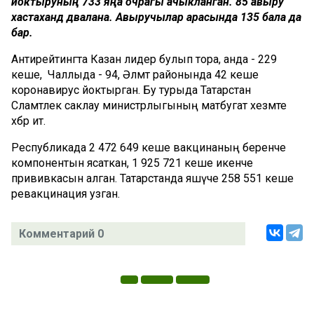
йоктыруның 733 яңа очрагы ачыкланган. 85 авыру
хастаханәдә дәвалана. Авыручылар арасында 135 бала да
бар.
Антирейтингта Казан лидер булып тора, анда - 229
кеше, Чаллыда - 94, Әлмәт районында 42 кеше
коронавирус йоктырган. Бу турыда Татарстан
Сәламәтлек саклау министрлыгының матбугат хезмәте
хәбәр итә.
Республикада 2 472 649 кеше вакцинаның беренче
компонентын ясаткан, 1 925 721 кеше икенче
прививкасын алган. Татарстанда яшәүче 258 551 кеше
ревакцинация узган.
Комментарий 0