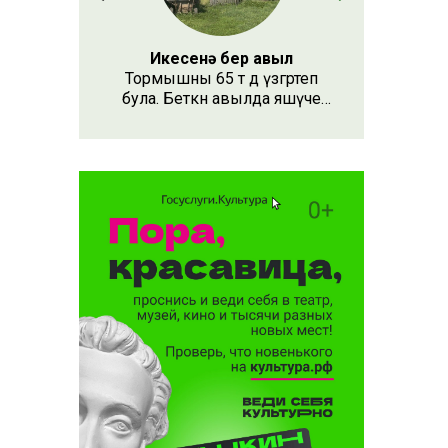
 булып
н үзе
Икесенә бер авыл
еләр
Тормышны 65 тә дә үзгәртеп
була. Беткән авылда яшәүче
Рафис Харисов җитмешенче
дистәне ваклаганда гына гаилә
корган. Аңа кадәр Кызыл
Йолдызда берүзе дөнья
көткән. Чатыр тау итәгендә
урнашкан авылда без дә
кунак булып кайттык.