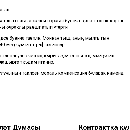
лган.
шлыгы авыл халкы соравы буенча төлкегә тозак корган.
 очраклы рәвештә атып үтергән.
дәсе буенча гаепләнә. Моннан тыш, аның мылтыгын
н 40 мең сумга штраф язганнар.
епләнүче өчен иң кырыс җәза таләп иткән, әмма узган
улашырга тәкъдим иткәннәр.
улучының гаиләсенә мораль компенсация буларак кимендә
ләт Думасы
Контрактка ку