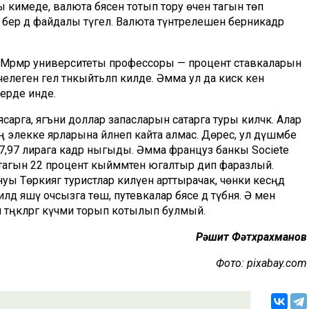
кимеде, валюта бәясен тотып тору өчен тагын төп
н бер дә файдалы түгел. Валюта түнтәрелешен берникадәр
 Мәрмәрә университеты профессоры — процент ставкаларын
челеген гел тәнкыйтьләп килде. Әмма ул да кисәк кенә
дерде инде.
арга, ягъни доллар запасларын сатарга туры киләчәк. Алар
ең элекке ярларына әйләнеп кайта алмас. Дөрес, ул дүшәмбе
 7,97 лирага кадәр ныгыды. Әмма француз банкы Societe
сы тагын 22 процент кыйммәтен югалтыр дип фаразлый.
 Төркиягә туристлар килүен арттырачак, чөнки кесәңдә
ә яшәү очсызга төшә, путевкалар бәясе дә түбәнәя. Ә менә
 тәңкәләргә күчми торып котылып булмый.
Рәшит Фәтхрахманов
Фото: pixabay.com