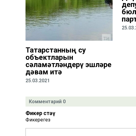
деп
бюл
пар
25.03
Татарстанның су
объектларын
сәламәтләндерү эшләре
дәвам итә
25.03.2021
Комментарий 0
Фикер өстәү
Фикерегез