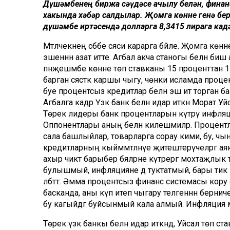
Дүшәмбенең биржа сәүдәсе ачылу белән, финан
хакында хәбәр салдылар. Җомга көнне генә бер
дүшәмбе иртәсендә долларга 8,3415 лирага кад
Мәтәлчекнең сәбәбе сәяси карарга бәйле. Җомга к
эшеннән азат итте. Агбал акча станогы белән биш
пәнҗешәмбе көнне төп ставканы 15 проценттан 17 
барган сәясәткә каршы чыгу, чөнки исламда про
буе процентсыз кредитлар белән эш итә торган б
Агбалга кадәр Үзәк банк белән идарә иткән Морат 
Төрек лидеры банк процентларын күтәрү инфляц
Оппонентлары аның белән килешмиләр. Процентла
сала башлыйлар, товарларга сорау кими, бу, ч
кредитларның кыйммәтләнүе җитештерүчеләргә аяк
ахыр чиктә барыбер бәяләрне күтәрергә мохтаҗлык 
булышмый, инфляцияне дә туктатмый, бары тик кы
әлбәттә. Әмма процентсыз финанс системасы кору 
басканда, аны күп итеп чыгару теләгеннән берниче
бу кагыйдәгә буйсынмый кала алмый. Инфляция 
Төрек үзәк банкы белән идарә иткәндә, Уйсал төп с