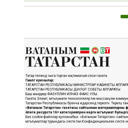
Татар телендә чыга торган иҗтимагый-сәяси газета.
Гамәлгә куючылар:
ТАТАРСТАН РЕСПУБЛИКАСЫ МИНИСТРЛАР КАБИНЕТЫ АППАР
ТАТАРСТАН РЕСПУБЛИКАСЫ ДӘҮЛӘТ СОВЕТЫ АППАРАТЫ.
Баш мөхәррир ФАЗУЛЛИН ИЛНАЗ ФАИС УЛЫ.
Газета Элемтә, мәгълүмати технологияләр һәм массакүләм коммун
Татарстан Республикасы буенча идарәсендә теркәлгән. Теркәлү 
«Ватаным Татарстан» газетасы сайтыннан материалларны фа
Әлеге ресурста 16+ категорияләренә кергән мәгълүмат булыр
Без cookie-файллар кулланабыз. «Ватаным Татарстан» сайтына ке
мәгълүматлар турындагы сәясәткә һәм Конфиденциальлек сәясәте