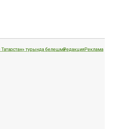
 Татарстан» турында белешмә
Редакция
Реклама