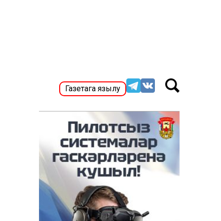
Газетага язылу