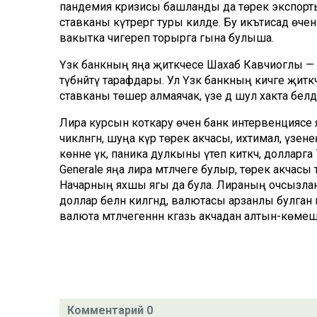
пандемия кризисы башланды да төрек экспорты 
ставканы күтәрергә туры килде. Бу икътисад өче
вакытка чигереп торырга гына булыша.
Үзәк банкның яңа җитәкчесе Шахаб Кавчиоглы —
түбәнәйтү тарафдары. Ул Үзәк банкның кичәге җитәк
ставканы төшерә алмаячак, үзе дә шул хакта бел
Лира курсын коткару өчен банк интервенциясе яс
чикләнгән, шуңа күрә төрек акчасы, ихтимал, үзен
көнне үк, паника дулкыны үтеп киткәч, долларга
Generale яңа лира мәтәлчеге булыр, төрек акча
Начарның яхшы ягы да була. Лираның очсызлануы
доллар белән килгәндә, валютасы арзанлы булган илд
валюта мәтәлчегеннән кәгазь акчадан алтын-көмеш
Комментарий 0