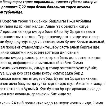
с базарлары төрек лирасының кискен түбәнгә сикерүе
 долларга 7,22 лира белән бәяләнгән төрек акчасы
әр түбәнәйде.
өнне Эрдоган төрек Үзәк банкы башлыгы Нәҗи Агбалны
 ай гына идарә итеп калды. Аның Үзәк банктан китүе
процентка кадәр күтәрүе белән бәйле. Бу Эрдоган алып
цент капиталы тыелган. Төрек президенты инде күп еллар
анк булдыру турында хыяллана, әмма бу әлегә барып чыкмый.
Уйсал процент ставкаларын төшерү сәясәте алып барган иде.
ияне киметми, киресенчә арттыра дип саный.
рны күтәрсәң, кешеләр акчаларын банк депозитына илтеп
ынлап та, инфляцияне авызлыклый кебек. Әмма
 чала, ихтыяҗның кимүе дә товар җитештерүне түбәнәйтә,
туа. Шуңа күрә ставканы күтәрү икътисадка бер дә
ска вакытлы нәтиҗә генә бирә. Бу яктан Эрдоган хаклы,
өчен акча басуны да туктатырга кирәк шул. Акчаны кәгазьдән
к тә котылып булмый. Күп булган һәр нәрсә арзаная, акча да
менә шул акчаның арзанаюы бит инде ул.
тавканы 24 тән 8 процентка кадәр төшерүгә ирешкән иде. Әмма