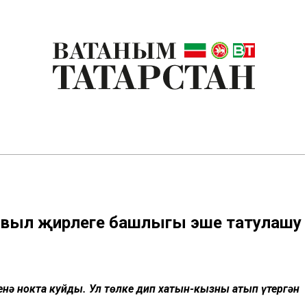
 авыл җирлеге башлыгы эше татулашу
нә нокта куйды. Ул төлке дип хатын-кызны атып үтергән