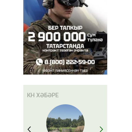
КӨН ХӘБӘРЕ
л куючы