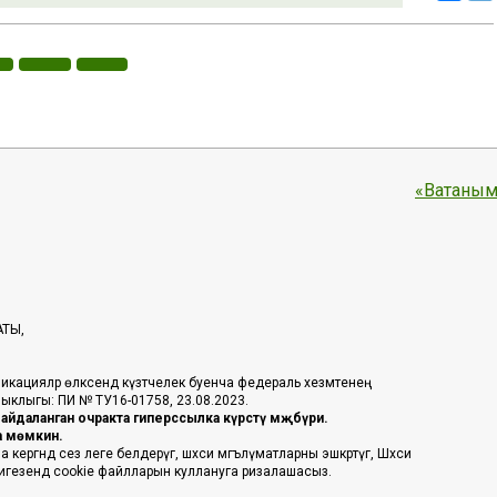
«Ватаным
АТЫ,
икацияләр өлкәсендә күзәтчелек буенча федераль хезмәтенең
таныклыгы: ПИ № ТУ16-01758, 23.08.2023.
йдаланган очракта гиперссылка күрсәтү мәҗбүри.
га мөмкин.
ргәндә сез әлеге белдерүгә, шәхси мәгълүматларны эшкәртүгә, Шәхси
 нигезендә cookie файлларын куллануга ризалашасыз.