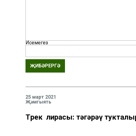
Исемегез
ҖИБӘРЕРГӘ
25 март 2021
Җәмгыять
Төрек лирасы: тәгәрәү туктал