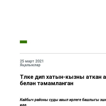
25 март 2021
Яңалыклар
Төлке дип хатын-кызны аткан
белән тәмамланган
Кайбыч районы суды авыл җирлеге башлыгы эше
иде.