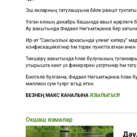
Эш якларның татулашуына бәйле рәвештә туктаты
Узган елның декабрь башында авыл җирлеге ба
Ау вакытында Фидаил Нигъмәтҗанов бер хатынны
Ир-ат "Саксызлык аркасында үлемгә китерү" мад
конфискацияләгәннәр һәм торак пунктта аткан өче
Тикшерү вакытында һәлак булучының туганнары га
утырышта кинәт үз фикерләрен үзгәрткәннәр һәм тат
Билгеле булганча, Фидаил Нигъмәтҗанов һәлак б
миллион сум түләргә вәгъдә иткән.
БЕЗНЕҢ МАКС КАНАЛЫНА
ЯЗЫЛЫГЫЗ
!
Охшаш язмалар
Дәү