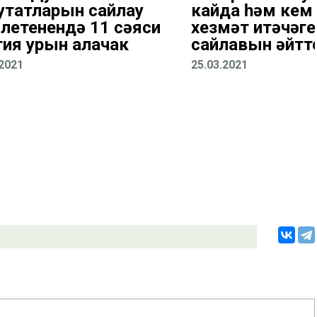
утатларын сайлау
кайда һәм кем
летенендә 11 сәяси
хезмәт итәчәге
тия урын алачак
сайлавын әйтт
.2021
25.03.2021