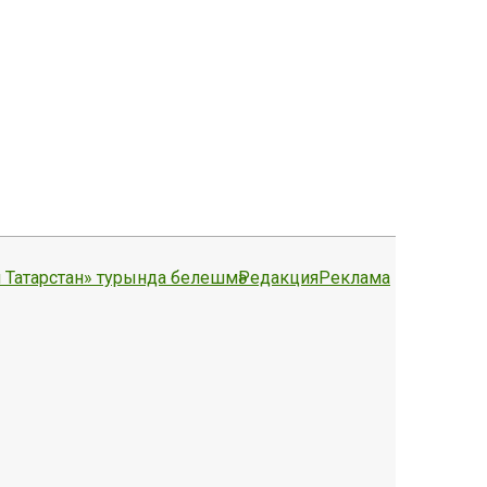
 Татарстан» турында белешмә
Редакция
Реклама