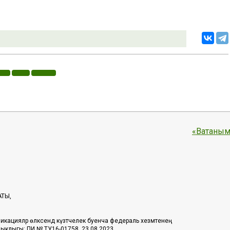
«Ватаным
АТЫ,
икацияләр өлкәсендә күзәтчелек буенча федераль хезмәтенең
таныклыгы: ПИ № ТУ16-01758, 23.08.2023.