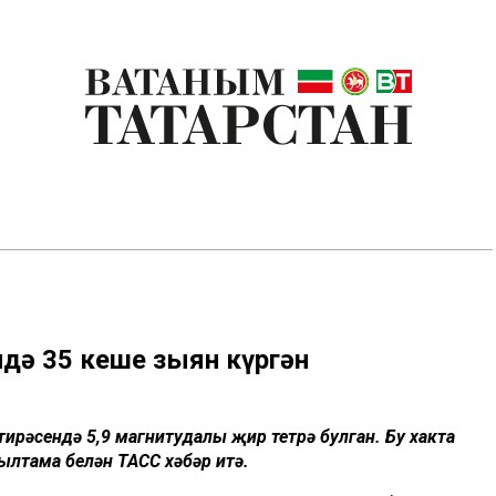
ндә 35 кеше зыян күргән
тирәсендә 5,9 магнитудалы җир тетрәү булган. Бу хакта
ылтама белән ТАСС хәбәр итә.