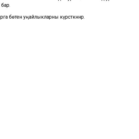
 бар.
рга бөтен уңайлыкларны күрсәткәннәр.