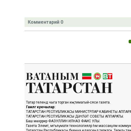
Комментарий 0
Татар телендә чыга торган иҗтимагый-сәяси газета.
Гамәлгә куючылар:
ТАТАРСТАН РЕСПУБЛИКАСЫ МИНИСТРЛАР КАБИНЕТЫ АППАР
ТАТАРСТАН РЕСПУБЛИКАСЫ ДӘҮЛӘТ СОВЕТЫ АППАРАТЫ.
Баш мөхәррир ФАЗУЛЛИН ИЛНАЗ ФАИС УЛЫ.
Газета Элемтә, мәгълүмати технологияләр һәм массакүләм коммун
Татарстан Республикасы буенча идарәсендә теркәлгән. Теркәлү 