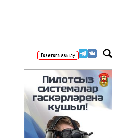
Газетага язылу