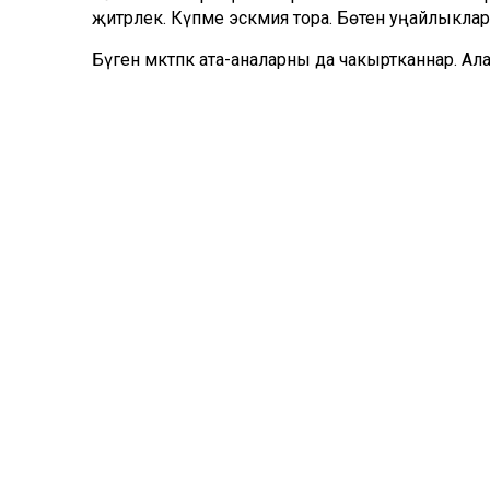
җитәрлек. Күпме эскәмия тора. Бөтен уңайлыклар
Бүген мәктәпкә ата-аналарны да чакыртканнар. Ала