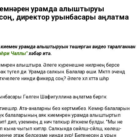
иемнәрен урамда алыштыруы
 соң, директор урынбасары аңлатма
к киемен урамда алыштыруын төшергән видео таралганнан
әһри Чаллы"
хәбәр итә.
емнәрен алыштыра. Әлеге күренешне әниләрнең берсе
 түгел ди. Урамда салкын. Балалар өши. Мәктәп эчендә
челеге нинди фикердә соң? Әлеге хәл хәтта шәһәр
рынбасары Гөлгенә Шафигуллина аңлатма биргән:
гә тиешләр. Ата-аналарны без кертмибез. Кемнәр балаларын
әре үк балаларының аяк киемнәрен урамда алыштыртып
ит! дип, үземнең дә ничә тапкыр әйткәнем булды. "Мы не
п кына чыгып китәләр. Салкында сөйләшә-сәйләшә, көлешә-
ренче этаж беләсезме нинди зур! Бөтенесенә дә урын