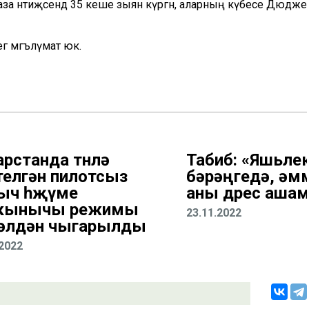
аза нәтиҗәсендә 35 кеше зыян күргән, аларның күбесе Дюдже
егә мәгълүмат юк.
арстанда төнлә
Табиб: «Яшьлек
телгән пилотсыз
бәрәңгедә, әм
ыч һөҗүме
аны дөрес аша
кынычы режимы
23.11.2022
әлдән чыгарылды
.2022