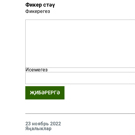
Фикер өстәү
Фикерегез
Исемегез
ҖИБӘРЕРГӘ
23 ноябрь 2022
Яңалыклар