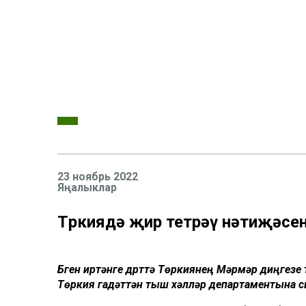
23 ноябрь 2022
Яңалыклар
Төркиядә җир тетрәү нәтиҗәсе
Бүген иртәнге дүрттә Төркиянең Мәрмәр диңгезе 
Төркия гадәттән тыш хәлләр департаментына с