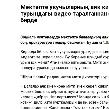
Мәктәптә укучыларның аяк к
турындагы видео таралганнан
бирде
Социаль челтәрләрдә мәктәптә балаларның ая
соң, прокуратура тикшерү башлаган. Бу хакта
"Ш
Видеода 56нчы мәктәп укучылары урамда аяк ки
видеога төшереп алган. Бу беренче шундый очрак
урын юк мени? Ата-аналар аптырашта. Мәктәп җитәк
прокуратурасында кызыксыну уяткан.
"Шәһри Чаллы" редакциясенә мәктәп директоры у
- Балалар аяк киемнәрен мәктәп эченә кереп кияр
мөстәкыйльлеккә өйрәтмәгән, шул ата-аналар үзл
кертеп җибәрәләр. Нигә кертмисез? Монда салкын б
хотим" диләр. Хәтта курткаларын да иң өстенә салы
көлешә киенәләр. Җаваплары - "мы так хотим!" Бе