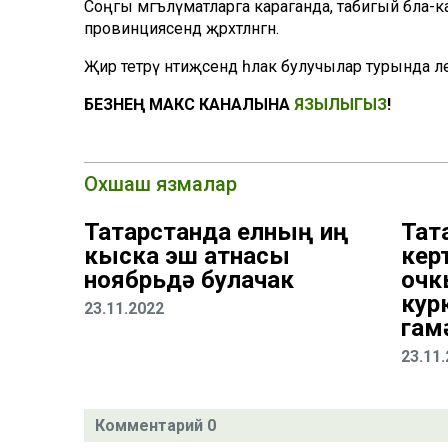
Соңгы мәгълүматларга караганда, табигый бәла-к
провинциясендә җәрәхәтләнгән.
Җир тетрәү нәтиҗәсендә һәлак булучылар турында әл
БЕЗНЕҢ МАКС КАНАЛЫНА
ЯЗЫЛЫГЫЗ
!
Охшаш язмалар
Татарстанда елның иң
Тат
кыска эш атнасы
кер
ноябрьдә булачак
очк
кур
23.11.2022
гам
23.11
Комментарий 0