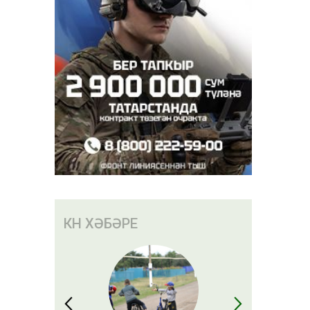
 сере –
ма без
мыйбыз»
КӨН ХӘБӘРЕ