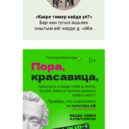
«Кәкре тимер кайда ул?»
Бер көн тугыз яшьлек
оныгым өйгә керде дә: «Әби,
безнең кәкре тимер кайда
ул?» – дип сорады.