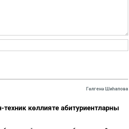
Гөлгенә Шиһапова
ан-техник көллияте абитуриентларны