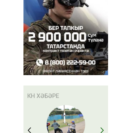
КӨН ХӘБӘРЕ