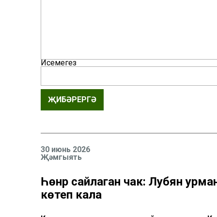
Исемегез
ҖИБӘРЕРГӘ
30 июнь 2026
Җәмгыять
Һөнәр сайлаган чак: Лубян урм
көтеп кала