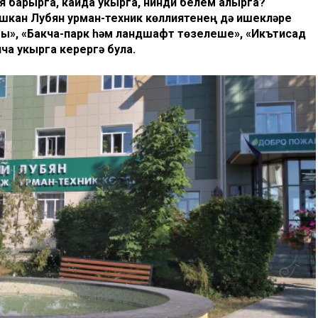
я барырга, кайда укырга, нинди белем алырга?
шкан Лубян урман-техник көллиятенең дә ишекләре
гы», «Бакча-парк һәм ландшафт төзелеше», «Икътисад
ча укырга керергә була.