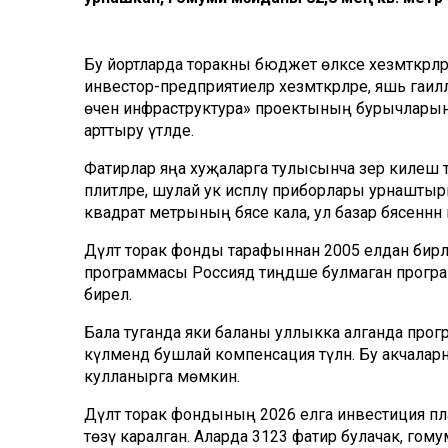
Бу йортларда торакны бюджет өлкәсе хезмәткәрл
инвестор-предприятиеләр хезмәткәрләре, яшь гаи
өчен инфраструктура» проектының бурычларыны
арттыру үтәлде.
Фатирлар яңа хуҗаларга тулысынча әзер килеш т
плитәләре, шулай ук исәпләү приборлары урнашты
квадрат метрының бәясе кала, ул базар бәясеннән 
Дәүләт торак фонды тарафыннан 2005 елдан бир
программасы Россиядә тиңдәше булмаган програм
бирелә.
Бала туганда яки баланы уллыкка алганда прог
күләмендә бушлай компенсация түләнә. Бу акчалар
кулланырга мөмкин.
Дәүләт торак фондының 2026 елга инвестиция пла
төзү каралган. Аларда 3123 фатир булачак, гомуми