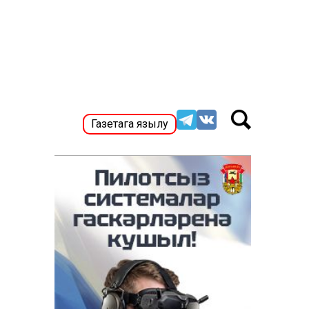
Газетага язылу