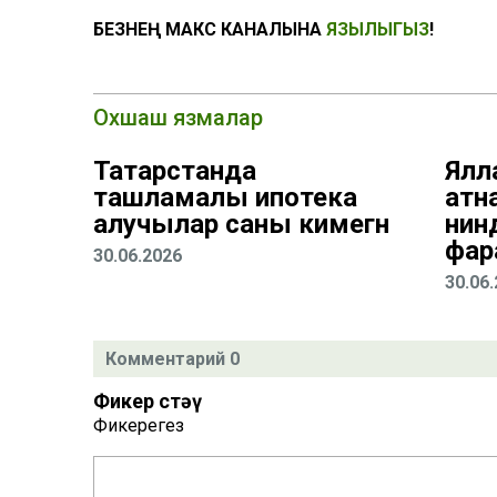
БЕЗНЕҢ МАКС КАНАЛЫНА
ЯЗЫЛЫГЫЗ
!
Охшаш язмалар
Татарстанда
Ялла
ташламалы ипотека
атн
алучылар саны кимегән
нин
фар
30.06.2026
30.06
Комментарий 0
Фикер өстәү
Фикерегез