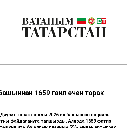
башыннан 1659 гаилә өчен торак
Дәүләт торак фонды 2026 ел башыннан социаль
ртны файдалануга тапшырды. Аларда 1659 фатир
 тәшкил итә, бу еллык планның 55% ыннан артыграк.