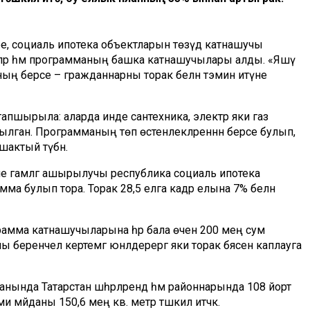
әре, социаль ипотека объектларын төзүдә катнашучы
ләләр һәм программаның башка катнашучылары алды. «Яшәү
ң берсе – гражданнарны торак белән тәэмин итүне
апшырыла: аларда инде сантехника, электр яки газ
рылган. Программаның төп өстенлекләреннән берсе булып,
шактый түбән.
ле гамәлгә ашырылучы республика социаль ипотека
ма булып тора. Торак 28,5 елга кадәр елына 7% белән
рамма катнашучыларына һәр бала өчен 200 мең сум
ны беренчел кертемгә юнәлдерергә яки торак бәясен каплауга
нында Татарстан шәһәрләрендә һәм районнарында 108 йорт
 мәйданы 150,6 мең кв. метр тәшкил итәчәк.