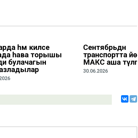
рда һәм киләсе
Сентябрьдән
ада һава торышы
транспортта йөр
ди булачагын
МАКС аша түләп
азладылар
30.06.2026
.2026