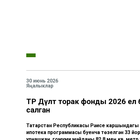
30 июнь 2026
Яңалыклар
ТР Дәүләт торак фонды 2026 ел 
салган
Татарстан Республикасы Рәисе каршындагы 
ипотека программасы буенча төзелгән 33 йо
урнашкан, гомуми мәйданы 82,8 мең кв. метр