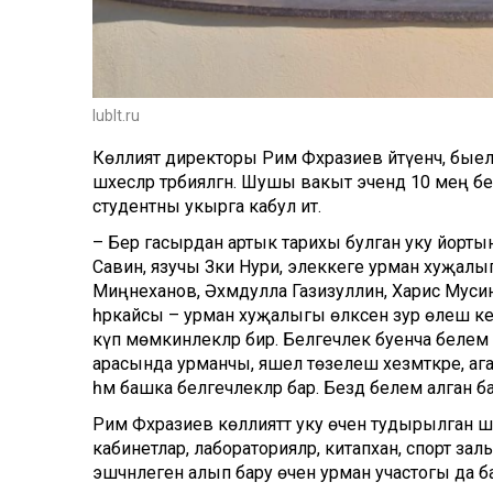
lublt.ru
Көллият директоры Рим Фәхразиев әйтүенчә, бые
шәхесләр тәрбияләгән. Шушы вакыт эчендә 10 мең 
студентны укырга кабул итә.
– Бер гасырдан артык тарихы булган уку йорт
Савин, язучы Зәки Нури, элеккеге урман хуҗалы
Миңнеханов, Әхмәдулла Газизуллин, Харис Мусин
һәркайсы – урман хуҗалыгы өлкәсенә зур өлеш ке
күп мөмкинлекләр бирә. Белгечлек буенча белем алу
арасында урманчы, яшел төзелеш хезмәткәре, ага
һәм башка белгечлекләр бар. Бездә белем алган бал
Рим Фәхразиев көллияттә уку өчен тудырылган ша
кабинетлар, лабораторияләр, китапханә, спорт з
эшчәнлеген алып бару өчен урман участогы да ба