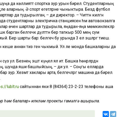
ә шуңа да көллияттә спортка зур урын бирелә. Студентларның
әле аларның. Ә спорт егетләрне чыныктыра. Бездә футбол
ртлар да тудырылган, – ди директор. – Читтән килгән
нда студентларны электричка станциясенә һәм автовокзалга
лалар өчен шартлар да тудырыла, яңадан-яңа мөмкинлекләр
кә барган белгечкә дәүләттән бер тапкыр 500 мең сум
мый. Бер шарты бар: белгеч бу урында 3 ел эшләргә тиеш.
гән кеше аннан тиз генә чыкмый. Ул әле монда башкаларны да
 сүз ул. Безнең эштә күңел ял итә. Башка һөнәрләрдән
ың, шунда яши башлыйсың, – ди ул. – Соңгы елларда
ар зур. Хезмәт хаклары арта, белгечләргә машина да бирелә.
.
s://lublt.ru
сайтыннан яки 8 (84364) 23-2-23 телефоны аша
ләр һәм балалар» илкүләм проекты гамәлгә ашырыла.