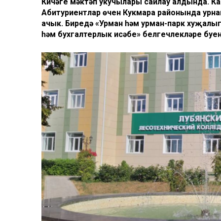
Кичәге мәктәп укучылары сайлау алдында. Ка
Абитуриентлар өчен Кукмара районында урна
ачык. Биредә «Урман һәм урман-парк хуҗалы
һәм бухгалтерлык исәбе» белгечлекләре буен