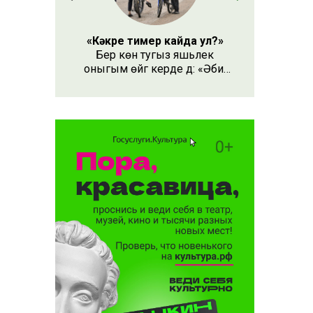
«Кәкре тимер кайда ул?»
Бер көн тугыз яшьлек
оныгым өйгә керде дә: «Әби,
безнең кәкре тимер кайда
ул?» – дип сорады.
гән өчен
 булачак