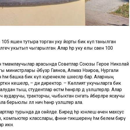
л 105 яшен тутыра торган уку йорты бик күп танылган
белгеч укытып чыгарылган. Алар һәр уку елы саен 100
ын тәмамлаучылар арасында Советлар Союзы Герое Николай
гы министрлары Әбүзәр Гаянов, Алмаз Нәзиров, Нургали
 һәм башка бик күп күренекле шәхесләр бар. Аларның
рткән кешеләр, – ди директор. – Көллият укучыларга бик
дан тыш, студентлар өстәмә һөнәрләр дә үзләштерәләр. Алар
ч аударучы, тракторчы, чыбыктан сәнгать әйберләре ясаучы
а берьюлы әллә ничә һөнәр үзләштерә ала.
ртлар турында да сөйләде. Биредә һәр юнәлеш өчен махсус
алы, компьютер класслары, фәнни-тикшеренү һәм белем бирү
р икән.