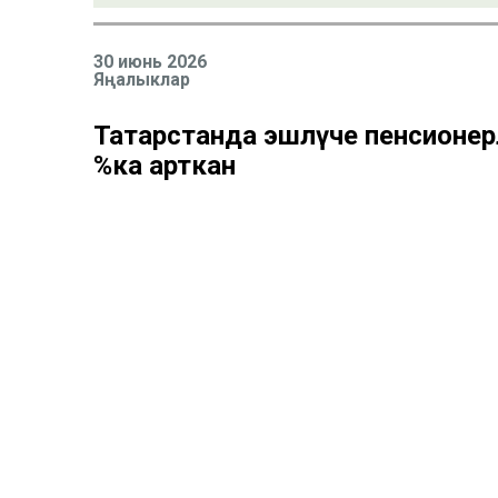
30 июнь 2026
Яңалыклар
Татарстанда эшләүче пенсионе
%ка арткан
Татарстанның эшләүче пенсионерларның уртач
маенда 21 149 сумнан 2026 елның маена 23 55
тәшкил иткән. Бу мәгълүматларны Россия Со
Гомумән алганда, Россия буенча динамика бераз
ягъни 2 615 сумга арткан һәм 2026 елның маенда 
үсеш темпыннан бераз артта калган, әмма респу
түгел – якынча бер процент.
Комментарий 0