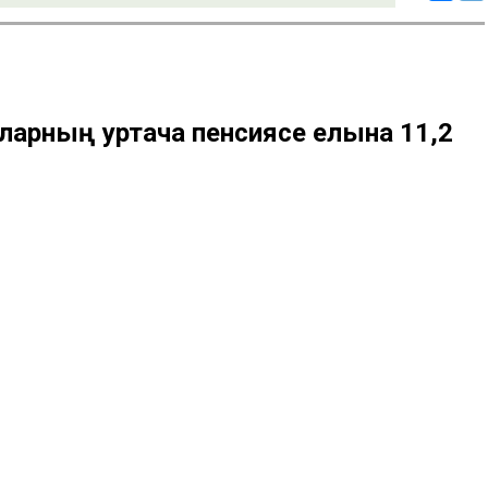
рларның уртача пенсиясе елына 11,2
а пенсиясе бер ел эчендә 11,27 %ка – 2025 елның
4 сумга кадәр арткан. Абсолют саннарда арту 2 404 сум
циаль фонды китерә.
 яхшырак: эшләүче пенсионерларның пенсияләре 12,39%ка,
23 721 сумга җиткән. Шулай итеп, Татарстан уртача Россия
блика һәм федераль күрсәткечләр арасындагы аерма зур