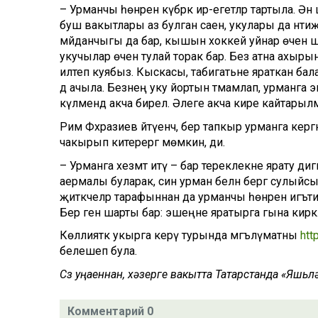
– Урманчы һөнәренә күбрәк ир-егетләр тартыла. Ән
буш вакытлары аз булган саен, укулары да нәтиҗ
мәйданчыгы да бар, кышын хоккей уйнар өчен ша
укучылар өчен тулай торак бар. Без атна ахыры
илтеп куябыз. Кыскасы, табигатьне яраткан ба
дә ачыла. Безнең уку йортын тәмамлап, урманга эш
күләмендә акча бирелә. Әлеге акча кире кайтарыл
Рим Фәхразиев әйтүенчә, бер тапкыр урманга кер
чакырып китерергә мөмкин, ди.
– Урманга хезмәт итү – бар тереклекне ярату дигән
аермалы буларак, син урман белән бергә сулыйс
җитәкчеләр тарафыннан да урманчы һөнәренә игътиб
Бер генә шарты бар: эшеңне яратырга гына кирәк
Көллияткә укырга керү турында мәгълүматны
http
белешеп була.
Сүз уңаеннан, хәзерге вакытта Татарстанда «Яшь
Комментарий 0