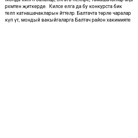
рәхмәтен җиткерде. Киләсе елга да бу конкурста бик
теләп катнашачакларын әйттеләр. Балтачта төрле чаралар
күп үтә, мондый вакыйгаларга Балтач район хакимияте
бик игьтибарлы.
Сүз уңаеннан, Балтач балалар сәнгать мәктәбендә «Хор
сәнгате», «Фортепиано», «Халык уен кораллары»,
«Хореография», «Рәсем сәнгате», «Тынлы һәм бәрмә уен
кораллары» профессиональ программалар тормышка
ашырыла, башкару сәнгате өлкәсендә «Вокаль
ансамьль», «Хореография» өстәмә гомуми үсеш
программалары буенча 410 укучы белем ала.
Зөлфәт Хәйруллин
Сүз уңаеннан, хәзерге вакытта Татарстанда «Яшьләр һәм
балалар» илкүләм проекты гамәлгә ашырыла.
Комментарий 0