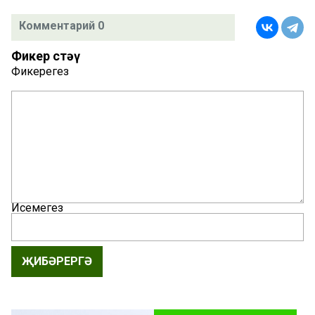
Комментарий 0
Фикер өстәү
Фикерегез
Исемегез
ҖИБӘРЕРГӘ