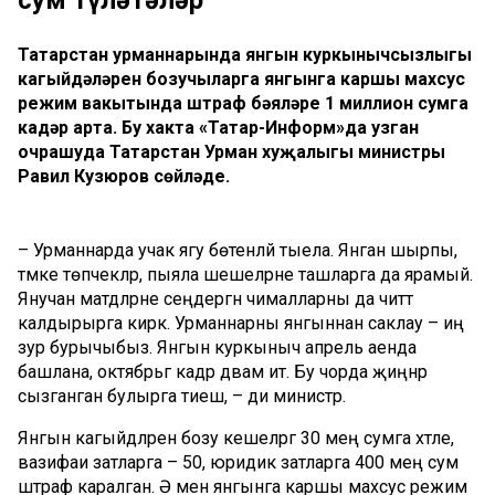
Татарстан урманнарында янгын куркынычсызлыгы
кагыйдәләрен бозучыларга янгынга каршы махсус
режим вакытында штраф бәяләре 1 миллион сумга
кадәр арта. Бу хакта «Татар-Информ»да узган
очрашуда Татарстан Урман хуҗалыгы министры
Равил Кузюров сөйләде.
– Урманнарда учак ягу бөтенләй тыела. Янган шырпы,
тәмәке төпчекләр, пыяла шешеләрне ташларга да ярамый.
Янучан матдәләрне сеңдергән чималларны да читтә
калдырырга кирәк. Урманнарны янгыннан саклау – иң
зур бурычыбыз. Янгын куркыныч апрель аенда
башлана, октябрьгә кадәр дәвам итә. Бу чорда җиңнәр
сызганган булырга тиеш, – ди министр.
Янгын кагыйдәләрен бозу кешеләргә 30 мең сумга хәтле,
вазифаи затларга – 50, юридик затларга 400 мең сум
штраф каралган. Ә менә янгынга каршы махсус режим