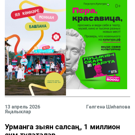
13 апрель 2026
Гөлгенә Шиһапова
Яңалыклар
Урманга зыян салсаң, 1 миллион
сум түләтәләр