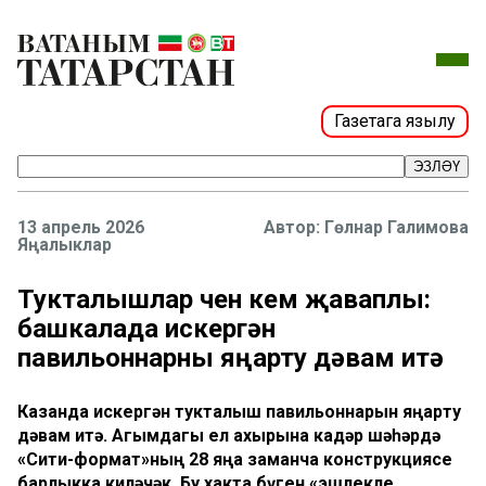
Газетага язылу
ЭЗЛӘҮ
13 апрель 2026
Гөлнар Галимова
Яңалыклар
Тукталышлар өчен кем җаваплы:
башкалада искергән
павильоннарны яңарту дәвам итә
Казанда искергән тукталыш павильоннарын яңарту
дәвам итә. Агымдагы ел ахырына кадәр шәһәрдә
«Сити-формат»ның 28 яңа заманча конструкциясе
барлыкка киләчәк. Бу хакта бүген «эшлекле