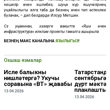
кешеләр өчен эшлибез, шуңа күрә яшәүчеләрнең
уңайлылыгы алга таба да безнең өчен төп өстенлек
булачак, – дип белдерде Илсур Метшин.
Сүз уңаеннан, хәзерге вакытта «Яшәү өчен
инфраструктура» илкүләм проекты гамәлгә ашырыла.
БЕЗНЕҢ МАКС КАНАЛЫНА
ЯЗЫЛЫГЫЗ
!
Охшаш язмалар
Исле балыкны
Татарстанда
нишләтергә? Укучы
сентябрьгә 
соравына «ВТ» җавабы
дүрт мәктәп
планлаштыр
13.04.2026
13.04.2026