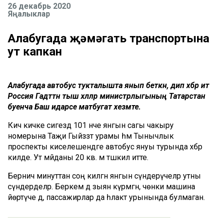
26 декабрь 2020
Яңалыклар
Алабугада җәмәгать транспортына
ут капкан
Алабугада автобус тукталышта янып беткән, дип хәбәр итә
Россия Гадәттән тыш хәлләр министрлыгының Татарстан
буенча Баш идарәсе матбугат хезмәте.
Кичә кичке сигездә 101 нче янгын сагы чакыру
номерына Таҗи Гыйззәт урамы һәм Тынычлык
проспекты киселешендәге автобус януы турында хәбәр
килде. Ут мәйданы 20 кв. м тәшкил итте.
Берничә минуттан соң килгән янгын сүндерүчеләр утны
сүндерделәр. Беркем дә зыян күрмәгән, чөнки машина
йөртүче дә, пассажирлар да һәлакәт урынында булмаган.