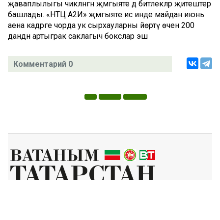
җаваплылыгы чикләнгән җәмгыяте дә битлекләр җитештерә
башлады. «НТЦ А2И» җәмгыяте исә инде майдан июнь
аена кадәрге чорда ук сырхауларны йөртү өчен 200
данәдән артыграк саклагыч бокслар эш
Комментарий 0
Татар телендә чыга торган иҗтимагый-сәяси газета.
Гамәлгә куючылар:
ТАТАРСТАН РЕСПУБЛИКАСЫ МИНИСТРЛАР КАБИНЕТЫ АППАРАТЫ,