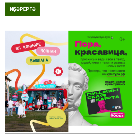
ҖИБӘРЕРГӘ