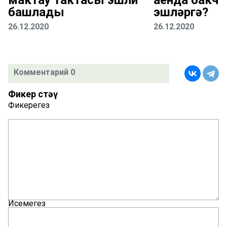
башлады
эшләргә?
26.12.2020
26.12.2020
Комментарий 0
Фикер өстәү
Фикерегез
Исемегез