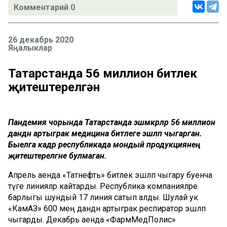
Комментарий 0
26 декабрь 2020
Яңалыклар
Татарстанда 56 миллион битлек
җитештерелгән
Пандемия чорында Татарстанда эшмәкәрләр 56 миллион
данәдән артыграк медицина битлеге эшләп чыгарган.
Быелга кадәр республикада мондый продукциянең
җитештерелгәне булмаган.
Апрель аенда «Татнефть» битлек эшләп чыгару буенча
тәүге линияләр кайтарды. Респуб­лика компанияләре
барлыгы шундый 17 линия сатып алды. Шулай ук
«КамАЗ» 600 мең данәдән артыграк рес­пиратор эшләп
чыгарды. Декабрь аенда «ФармМедПолис»