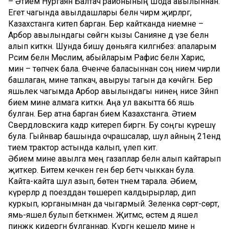
– Әтием Нургаян Балтач районының Шода авылыннан.
Егет чагында авылдашлары белән чирәм җирләргә,
Казахстанга китеп барган. Бер кайтканда әниемне –
Арбор авылындагы сөйгән кызы Санияне дә үзе белән
алып киткән. Шунда бишәү дөньяга килгәнбез: апаларым
Рәсимә белән Мөслимә, абыйларым Рафис белән Харис,
мин – төпчек бала. Өченче баласыннан соң әнием чирли
башлаган, мине тапкач, авыруы тагын да көчәйгән. Бер
яшьлек чагымда Арбор авылындагы әнинең әнисе Зәйнәп
әбием мине алмага киткән. Аңа ул вакытта 66 яшь
булган. Бер атна барган әбием Казахстанга. Әтием
Свердловскига кадәр китереп биргән. Бу соңгы күрешү
була. Гыйнвар башында очрашсалар, шул айның 21ендә
әтием трактор астында калып, үлеп китә.
Әбием мине авылга мең газаплар белән алып кайтарып
җиткерә. Битемә кечкенә генә бер бетчә чыккан була.
Кайта-кайта шул азып, бөтен тәнемә тарала. Әбием,
күрерләр дә поезддан төшереп калдырырлар, дип
куркып, юрганымнан да чыгармый. Зеленка сөртә-сөртә,
ямь-яшел булып беткәнмен. Җитмәсә, өстемә дә яшел
пинжәк кидергән булганнар. Күргән кешеләр мине әнә