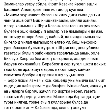
Заманалар үзгәрү сәбәпле, Фәрит Казанга йөреп эшли
башлый. Аның артыннан исә гаилә дә кузгала...
«Минем журналист буласым килә» дигән хыял да тәки
чынга аша бит! Бик инициативалы, милли җанлы,
өлгер ханымны «Шәһри Казан» газетасына реклама
бүлегенә эшкә чакырып алалар. Үзе язмаларын да яза,
оештыру эшләре белән дә кайный, әллә нинди кызыклы
бәйгеләр дә уйлап чыгарырга өлгерә ул, баш мөхәррир
урынбасары булып күтәрелә. «Шәһри»нең республика
газетасы булып районнарга таралуында аның роле
бик зур. Хәзер исә без аның өлгерлеге, эш дип янып
йөрүенә сокланабыз. Беребезгә дә сер түгел: шәхси вакыт,
гаилә белән аралашуга азрак вакыт калу, кайчак
сәламәтлек бәрабәренә дә ирешелә шул уңышлар...
– Берәр яхшы язма чыкса, кешеләр укымыйча кала бит
инде дип кайгырам, – ди Зөлфия. Ышанабыз, чөнки ул
авылларга баргач, җәяүләп, һәр йортка кереп, газета
таратып йөрергә дә иренми. Машинада барганда, җае
туры килгәндә, тәрәзәне ачып кулларына булса да
тоттырып китә. – Кайчагында, сезнең хөкүмәт