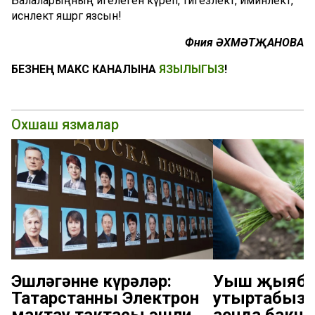
Балаларыңның игелеген күреп, тигезлектә, иминлектә,
исәнлектә яшәргә язсын!
Фәния ӘХМӘТҖАНОВА
БЕЗНЕҢ МАКС КАНАЛЫНА
ЯЗЫЛЫГЫЗ
!
Охшаш язмалар
Эшләгәнне күрәләр:
Уңыш җыябы
Татарстанның Электрон
утыртабыз: 
мактау тактасы эшли
аенда бакча