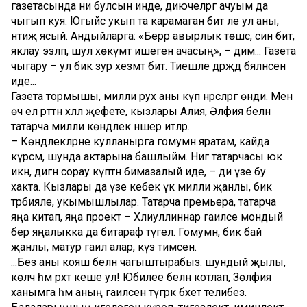
газетасында ни булсын инде, диючеләргә ачуым да
чыгып куя. Югыйсә укып та карамаган бит әле ул аны, ә
нәтиҗә ясый. Андыйларга: «Берәр авырлык төшсә, син бит,
яклау эзләп, шул хөкүмәт ишеген ачасың», – дим... Газета
чыгару – ул бик зур хезмәт бит. Тиешле дәрәҗәдә бәяләнсен
иде...
Газета тормышы, милли рух аны күп нәрсәләргә өнди. Менә
өч ел рәттән хәләл җефете, кызлары Алия, Әлфия белән
татарча милли көндәлек нәшер итәләр.
– Көндәлекләрне кулланырга гомумән яратам, кайда
күрсәм, шунда актарына башлыйм. Нигә татарчасы юк
икән, дигән сорау күптән бимазалый иде, – ди үзе бу
хакта. Кызлары да үзе кебек үк милли җанлы, бик
тәрбияле, укымышлылар. Татарча премьера, татарча
яңа китап, яңа проект – Хәлиуллиннар гаиләсе мондый
бер яңалыкка да битараф түгел. Гомумән, бик бай
җанлы, матур гаилә алар, күз тимәсен.
...Без аны кояш белән чагыштырабыз: шундый җылы,
көләч һәм рәхәт кеше ул! Юбилее белән котлап, Зөлфия
ханымга һәм аның гаиләсенә түгәрәк бәхет телибез.