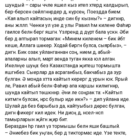
шундый – сары чәчле яшел кыз итеп хәтердә калдырып,
бер-берсенә сөйләгәннәрдер дә, күрәсең. Поездда әбиемә:
«Кая алып кайтасың инде син бу кызны?» – дигәннәр,
аны жәлләп. Чөнки ул үзе дә улы Равил һәм килене Фаһирә
гаиләсе белән бергә яшәгән. Үзләрендә дә дүрт бала үскән. Әби
бер дә аптырап тормаган: «Минем киленем – бик әйбәт
кеше, Аллага шөкер. Ходай биргән булса, сыярбыз», –
дигән. Бик озак уйланганнан соң, әнием дә, абый-
апаларны алып, март аенда туган якка юл алган.
Икеләнүе шуңа: без Казахстанда җитеш тормышта
яшәгәнбез. Сыерлар да асраганбыз, бакчабыз да зур
булган. Ә монда хәтта кайтып керергә дә урын юк. Ярый
әле, Равил абый белән Фаһирә апа каршы килмәгәннәр,
шунда кайтып төшкәннәр. Әни әле соңрак та: «Кайтып
китмәгән булсак, нәрсә булыр иде икән?» – дип уйлана иде.
Шулай да без барыбыз да, кайтуыбыз дөрес булган,
дигән фикергә килә идек. Ни дисәң дә, нәсел-нәсәп
тамырларын җәйгән җир бит.
Бераздан һәр гаилә үз тормышы белән яши башлый.
– Әниебез бик уңган, бер дә тиктормас иде. Үзе текте,