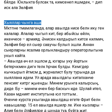
бәйләде. Юклыкта булсак та, кимсенеп яшәмәдек, – дип
искә ала Зөлфия.
Хыяллар чынга аша
Мәктәпне тәмамлаганда, алар авылда әнисе белән икәү генә
калалар. Апалар чыгып китә, бер абыйсы өйләнә,
икенчесе – армиядә. Әнисен калдырып китәсе килмичә,
Зөлфия бер ел сыер савучы булып эшли. Аннан
сыерларны ясалма орлыкландыру операторлыгына
укып кайта.
– Авылда өч ел эшләсәм дә, югары уку йортын
бетерәчәкмен дигән теләк һәрчак булды. Кемгәдер
кычкырып әйтмәсәм дә, журналист булу турында да
хыяллана идем. Ул арада авылдагы китапханәче
пенсиягә китәргә җыенды. Минем урынга калырсың,
диде. Бу – минем өчен бер баскыч иде. Шулай итеп,
Казан мәдәният институтына юл тоттым...
Өченче курста укыганда авылдаш егете Фәрит белән
кавышалар. 15 ел авылда яшиләр әле. Ике кызлары –
Алия белән Әлфияләре дә шунда туа, буйга җитә.