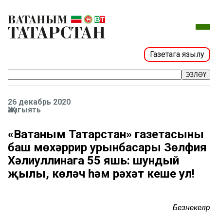
Газетага язылу
ЭЗЛӘҮ
26 декабрь 2020
Җәмгыять
«Ватаным Татарстан» газетасының
баш мөхәррир урынбасары Зөлфия
Хәлиуллинага 55 яшь: шундый
җылы, көләч һәм рәхәт кеше ул!
Безнекеләр