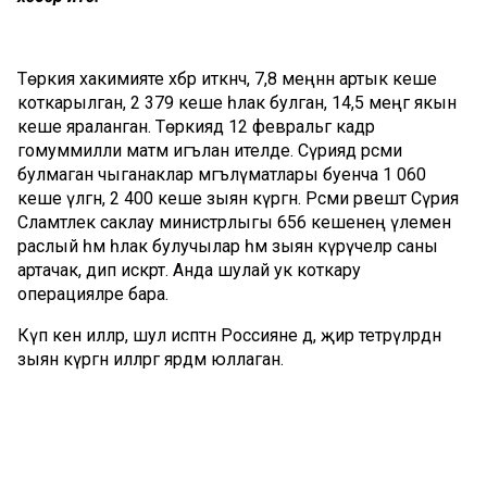
Төркия хакимияте хәбәр иткәнчә, 7,8 меңнән артык кеше
коткарылган, 2 379 кеше һәлак булган, 14,5 меңгә якын
кеше яраланган. Төркиядә 12 февральгә кадәр
гомуммилли матәм игълан ителде. Сүриядә рәсми
булмаган чыганаклар мәгълүматлары буенча 1 060
кеше үлгән, 2 400 кеше зыян күргән. Рәсми рәвештә Сүрия
Сәламәтлек саклау министрлыгы 656 кешенең үлемен
раслый һәм һәлак булучылар һәм зыян күрүчеләр саны
артачак, дип искәртә. Анда шулай ук коткару
операцияләре бара.
Күп кенә илләр, шул исәптән Россияне дә, җир тетрәүләрдән
зыян күргән илләргә ярдәм юллаган.
Комментарий 0