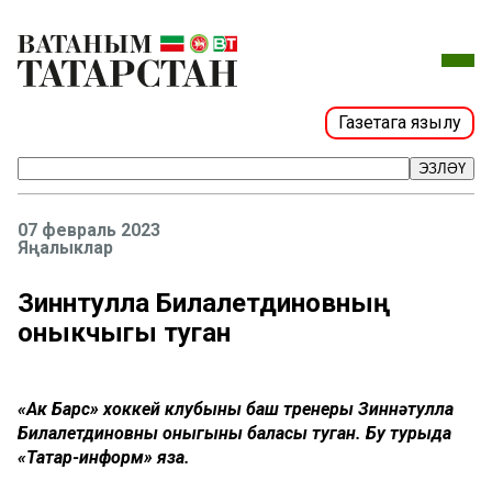
Газетага язылу
ЭЗЛӘҮ
07 февраль 2023
Яңалыклар
Зиннәтулла Билалетдиновның
оныкчыгы туган
«Ак Барс» хоккей клубының баш тренеры Зиннәтулла
Билалетдиновның оныгының баласы туган. Бу турыда
«Татар-информ» яза.