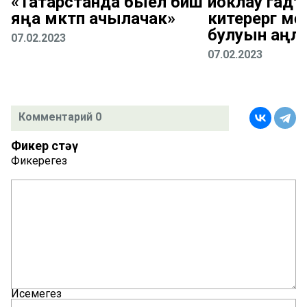
«Татарстанда быел биш
йоклау гадәтен
яңа мәктәп ачылачак»
китерергә м
булуын аңл
07.02.2023
07.02.2023
Комментарий 0
Фикер өстәү
Фикерегез
Исемегез