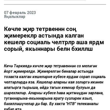
07 февраль 2023
Яңалыклар
Көчле җир тетрәвеннән соң
җимерекләр астында калган
кешеләр социаль челтәрләр аша ярдәм
сорый, якыннары белән бәхилләшә
Кичә Төркиядә көчле җир тетрәвеннән соң меңләгән
йорт җимерелде. Җимерелгән биналар астында
тозакта калган кешеләрнең күбесе ярдәм сорап социаль
челтәрләрдә яза. Кешеләр аларны кая эзләргә икәнен
аңлатырга тырыша, өйдә тагын кемнәр булуын да
шәрехлиләр. Аларның күбесе һава җитмәүдән зарлана,
туганнарына-якыннарына ярату сүзләрен язып,
бәхилләшүчеләр дә бар. Бу хакта "НТВ" телеканалы
хәбәр итә.