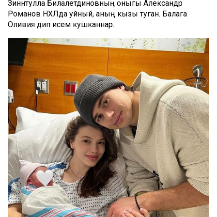
Зиннәтулла Билалетдиновның оныгы Александр
Романов НХЛда уйный, аның кызы туган. Балага
Оливия дип исем кушканнар.