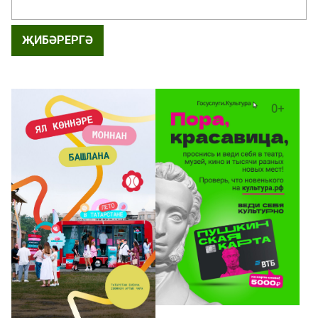
ҖИБӘРЕРГӘ