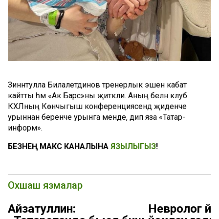
Зиннәтулла Билалетдинов тренерлык эшенә кабат
кайтты һәм «Ак Барс»ны җитәкли. Аның белән клуб
КХЛның Көнчыгыш конференциясендә җиденче
урыннан беренче урынга менде, дип яза «Татар-
информ».
БЕЗНЕҢ МАКС КАНАЛЫНА
ЯЗЫЛЫГЫЗ
!
Охшаш язмалар
Айзатуллин:
Невролог йө