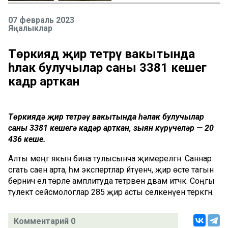
07 февраль 2023
Яңалыклар
Төркиядә җир тетрәү вакытында
һәлак булучылар саны 3381 кешегә
кадәр арткан
Төркиядә җир тетрәү вакытында һәлак булучылар
саны 3381 кешегә кадәр арткан, зыян күрүчеләр — 20
436 кеше.
Алты меңгә якын бина тулысынча җимерелгән. Саннар
сәгать саен арта, һәм экспертлар әйтүенчә, җир өсте тагын
берничә ел төрле амплитуда тетрәвен дәвам итәчәк. Соңгы
тәүлектә сейсмологлар 285 җир асты селкенүен теркәгән.
Комментарий 0